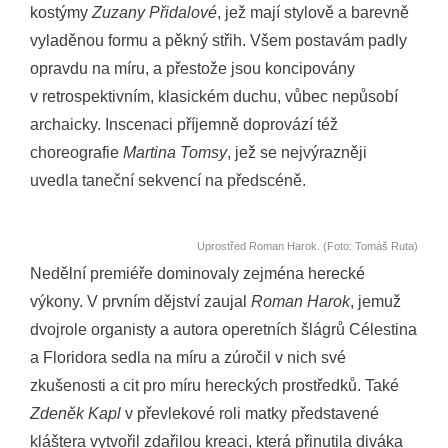
kostýmy
Zuzany Přidalové
, jež mají stylově a barevně
vyladěnou formu a pěkný střih. Všem postavám padly
opravdu na míru, a přestože jsou koncipovány
v retrospektivním, klasickém duchu, vůbec nepůsobí
archaicky. Inscenaci příjemně doprovází též
choreografie
Martina Tomsy
, jež se nejvýrazněji
uvedla taneční sekvencí na předscéně.
Uprostřed Roman Harok. (Foto: Tomáš Ruta)
Nedělní premiéře dominovaly zejména herecké
výkony. V prvním dějství zaujal
Roman Harok
, jemuž
dvojrole organisty a autora operetních šlágrů Célestina
a Floridora sedla na míru a zúročil v nich své
zkušenosti a cit pro míru hereckých prostředků. Také
Zdeněk Kapl
v převlekové roli matky představené
kláštera vytvořil zdařilou kreaci, která přinutila diváka