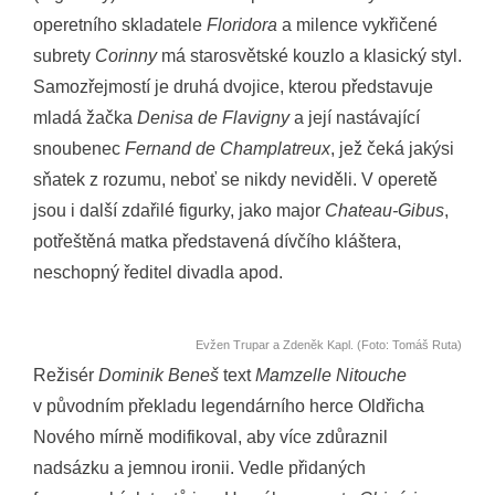
operetního skladatele
Floridora
a milence vykřičené
subrety
Corinny
má starosvětské kouzlo a klasický styl.
Samozřejmostí je druhá dvojice, kterou představuje
mladá žačka
Denisa de Flavigny
a její nastávající
snoubenec
Fernand de Champlatreux
, jež čeká jakýsi
sňatek z rozumu, neboť se nikdy neviděli. V operetě
jsou i další zdařilé figurky, jako major
Chateau-Gibus
,
potřeštěná matka představená dívčího kláštera,
neschopný ředitel divadla apod.
Evžen Trupar a Zdeněk Kapl. (Foto: Tomáš Ruta)
Režisér
Dominik Beneš
text
Mamzelle Nitouche
v původním překladu legendárního herce Oldřicha
Nového mírně modifikoval, aby více zdůraznil
nadsázku a jemnou ironii. Vedle přidaných