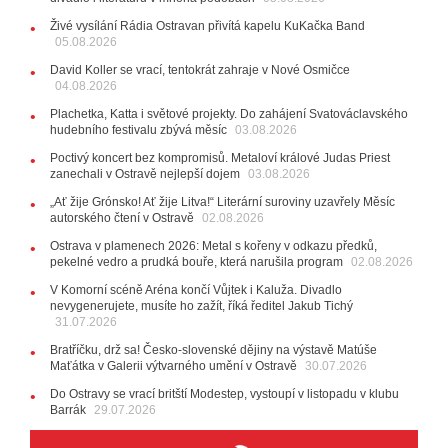
28.07.2026
Živé vysílání Rádia Ostravan přivítá kapelu KuKačka Band
15:51
Koncert legendárních Judas Priest se blíží. Zbývá
05.08.2026
jen několik desítek posledních vstupenek
David Koller se vrací, tentokrát zahraje v Nové Osmičce
04.08.2026
27.07.2026
20:44
Zemřela ostravská baletka Vlasta Pavelcová,
Plachetka, Katta i světové projekty. Do zahájení Svatováclavského
držitelka Ceny Thálie za celoživotní mistrovství
hudebního festivalu zbývá měsíc
03.08.2026
10:06
Ladná Čeladná nabídne Olympic, Langerovou i
Poctivý koncert bez kompromisů. Metaloví králové Judas Priest
Kirschner, návštěvníci nově zaplatí už jen pomocí čipů
zanechali v Ostravě nejlepší dojem
03.08.2026
24.07.2026
„Ať žije Grónsko! Ať žije Litva!“ Literární suroviny uzavřely Měsíc
17:06
Zpěvačka Tanja vydala nové EP Plamen
VIDEO
autorského čtení v Ostravě
02.08.2026
22.07.2026
Ostrava v plamenech 2026: Metal s kořeny v odkazu předků,
10:02
Kapela Midnight v Rádiu Ostravan: Od minulého
pekelné vedro a prudká bouře, která narušila program
02.08.2026
roku jsme upgradovali naši show
AUDIO
V Komorní scéně Aréna končí Vůjtek i Kaluža. Divadlo
21.07.2026
nevygenerujete, musíte ho zažít, říká ředitel Jakub Tichý
20:09
Na Novou Osmičku míří Bára Zmeková Trio.
31.07.2026
Výrazná osobnost české alternativní scény zahraje ve
Bratříčku, drž sa! Česko-slovenské dějiny na výstavě Matúše
Frýdku-Místku
Maťátka v Galerii výtvarného umění v Ostravě
30.07.2026
14:01
Hostem živého vysílání Rádia Ostravan bude
herec Dušan Urban
Do Ostravy se vrací britští Modestep, vystoupí v listopadu v klubu
Barrák
29.07.2026
20.07.2026
10:03
Štěrkovna Open Music: Klubová scéna na festivalu