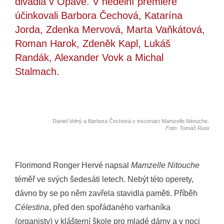
divadla v Opavě. V nedělní premiéře
účinkovali Barbora Čechová, Katarína
Jorda, Zdenka Mervová, Marta Vaňkátová,
Roman Harok, Zdeněk Kapl, Lukáš
Randák, Alexander Vovk a Michal
Stalmach.
Daniel Volný a Barbora Čechová v inscenaci Mamzelle Nitouche.
Foto: Tomáš Ruta
Florimond Ronger Hervé napsal
Mamzelle Nitouche
téměř ve svých šedesáti letech. Nebýt této operety,
dávno by se po něm zavřela stavidla paměti. Příběh
Célestina
, před den spořádaného varhaníka
(organisty) v klášterní škole pro mladé dámy a v noci