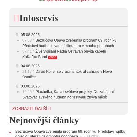
16:00 - 17:00
HARD AND HEAVY CLASSIC
Infoservis
ŽIVĚ: ROZHOVOR S KAPELOU
17:00 - 18:00
KUKAČKA BAND
05.08.2026
18:00 - 20:00
INDEPENDENT
07:58
Bezručova Opava zveřejnila program 69. ročníku.
Představí hudbu, divadlo i literaturu v mnoha podobách
20:00 - 23:00
VEČERNÍ MIX
07:41
Živé vysílání Rádia Ostravan přivítá kapelu
KuKačka Band
VIDEO
23:00 - 00:00
POTICHU
04.08.2026
21:17
David Koller se vrací, tentokrát zahraje v Nové
Osmičce
03.08.2026
12:45
Plachetka, Katta i světové projekty. Do zahájení
Svatováclavského hudebního festivalu zbývá měsíc
29.07.2026
ZOBRAZIT DALŠÍ
11:00
Do Ostravy se vrací britští Modestep, vystoupí v
Nejnovější články
listopadu v klubu Barrák
VIDEO
10:33
Úsměvné historky ze života ostravské kapely
Verše: Od zapomenutých baterek až po kuriózní krádež
Bezručova Opava zveřejnila program 69. ročníku. Představí hudbu,
kláves
AUDIO
divadlo i literaturu v mnoha podobách
05.08.2026