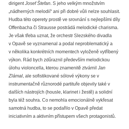
dirigent
Josef Štefan
. S jeho velkým množstvím
„nádherných melodií“ ani při dobré vůli nelze souhlasit.
Hudba této operety prostě ve srovnání s nejlepšími díly
Offenbacha či Strausse postrádá melodické charisma.
Je však třeba uznat, že orchestr Slezského divadla
v Opavě se vyznamenal a podal neproblematický a
v několika konkrétních momentech vyloženě vytříbený
výkon. Rád bych zdůraznil především melodickou
úlohu violoncella, kterou znamenitě ztvárnil
Jan
Zlámal
, ale sofistikované sólové výkony se v
instrumentačně různorodé partituře objevily také v
dalších nástrojích (housle, klarinet i žestě) a solidní
byla též souhra. Co nemohla emocionálně vykřesat
samotná hudba, to se podařilo v Opavě předat
iniciativním a aktivním přístupem všech protagonistů.