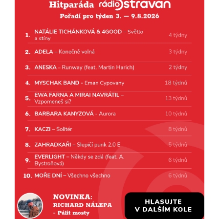
nabídne Krhuta i Beatles
18.07.2026
13:38
Pimprléto promění areál Divadla loutek Ostrava v
letní centrum umění, tvoření a sousedských setkání