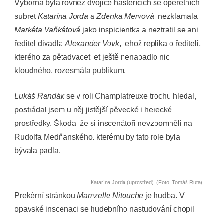
Výborná byla rovněž dvojice hašteřících se operetních
subret
Katarína Jorda
a
Zdenka Mervová
, nezklamala
Markéta Vaňkátová
jako inspicientka a neztratil se ani
ředitel divadla
Alexander Vovk
, jehož replika o řediteli,
kterého za pětadvacet let ještě nenapadlo nic
kloudného, rozesmála publikum.
Lukáš Randák
se v roli Champlatreuxe trochu hledal,
postrádal jsem u něj jistější pěvecké i herecké
prostředky. Škoda, že si inscenátoři nevzpomněli na
Rudolfa Medňanského, kterému by tato role byla
bývala padla.
Katarína Jorda (uprostřed). (Foto: Tomáš Ruta)
Prekérní stránkou
Mamzelle Nitouche
je hudba. V
opavské inscenaci se hudebního nastudování chopil