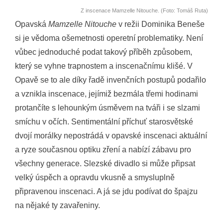
Z inscenace Mamzelle Nitouche. (Foto: Tomáš Ruta)
Opavská
Mamzelle Nitouche
v režii Dominika Beneše
si je vědoma ošemetnosti operetní problematiky. Není
vůbec jednoduché podat takový příběh způsobem,
který se vyhne trapnostem a inscenačnímu klišé. V
Opavě se to ale díky řadě invenčních postupů podařilo
a vznikla inscenace, jejímiž bezmála třemi hodinami
protančíte s lehounkým úsměvem na tváři i se slzami
smíchu v očích. Sentimentální příchuť starosvětské
dvojí morálky nepostrádá v opavské inscenaci aktuální
a ryze současnou optiku zření a nabízí zábavu pro
všechny generace. Slezské divadlo si může připsat
velký úspěch a opravdu vkusně a smysluplně
připravenou inscenaci. A já se jdu podívat do špajzu
na nějaké ty zavařeniny.