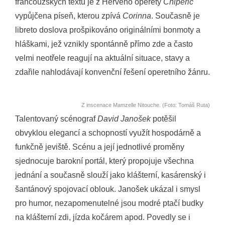
francouzských textů je z Hervého operety
Chipéric
vypůjčena píseň, kterou zpívá
Corinna
. Současně je
libreto doslova prošpikováno originálními bonmoty a
hláškami, jež vznikly spontánně přímo zde a často
velmi neotřele reagují na aktuální situace, stavy a
zdařile nahlodávají konvenční řešení operetního žánru.
Z inscenace Mamzelle Nitouche. (Foto: Tomáš Ruta)
Talentovaný scénograf
David Janošek
potěšil
obvyklou elegancí a schopností využít hospodárně a
funkčně jeviště. Scénu a její jednotlivé proměny
sjednocuje barokní portál, který propojuje všechna
jednání a současně slouží jako klášterní, kasárenský i
šantánový spojovací oblouk. Janošek ukázal i smysl
pro humor, nezapomenutelné jsou modré ptačí budky
na klášterní zdi, jízda kočárem apod. Povedly se i