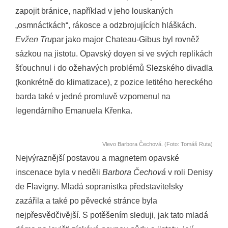
zapojit bránice, například v jeho louskaných
„osmnáctkách“, rákosce a odzbrojujících hláškách.
Evžen Tru
par jako major Chateau-Gibus byl rovněž
sázkou na jistotu. Opavský doyen si ve svých replikách
šťouchnul i do ožehavých problémů Slezského divadla
(konkrétně do klimatizace), z pozice letitého hereckého
barda také v jedné promluvě vzpomenul na
legendárního Emanuela Křenka.
Vlevo Barbora Čechová. (Foto: Tomáš Ruta)
Nejvýraznější postavou a magnetem opavské
inscenace byla v neděli
Barbora Čechová
v roli Denisy
de Flavigny. Mladá sopranistka představitelsky
zazářila a také po pěvecké stránce byla
nejpřesvědčivější. S potěšením sleduji, jak tato mladá