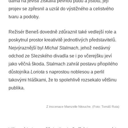
dáma na jevišti získává pevnou půdu a jistotu, její
projev se zpřesnil a uzrál do výstižného a celistvého
tvaru a podoby.
Režisér Beneš dovedně zdůraznil také vedlejší role a
poskytnul prostor kreativitě jednotlivých představitelů.
Nejvýraznější byl
Michal Stalmach
, jehož nedávný
odchod ze Slezského divadla se i po včerejšku jeví
jako věčná škoda. Stalmach zahrál postavu přiopilého
důstojníka
Loriota
s naprostou noblesou a perlil
takovými hláškami, že to spolehlivě rozsekalo většinu
publika.
Z inscenace Mamzelle Nitouche. (Foto: Tomáš Ruta)