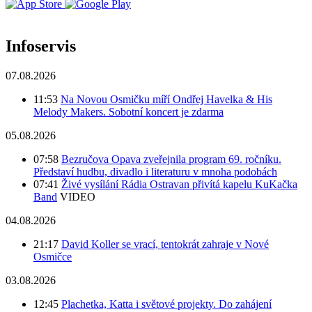
Infoservis
07.08.2026
11:53
Na Novou Osmičku míří Ondřej Havelka & His
Melody Makers. Sobotní koncert je zdarma
05.08.2026
07:58
Bezručova Opava zveřejnila program 69. ročníku.
Představí hudbu, divadlo i literaturu v mnoha podobách
07:41
Živé vysílání Rádia Ostravan přivítá kapelu KuKačka
Band
VIDEO
04.08.2026
21:17
David Koller se vrací, tentokrát zahraje v Nové
Osmičce
03.08.2026
12:45
Plachetka, Katta i světové projekty. Do zahájení