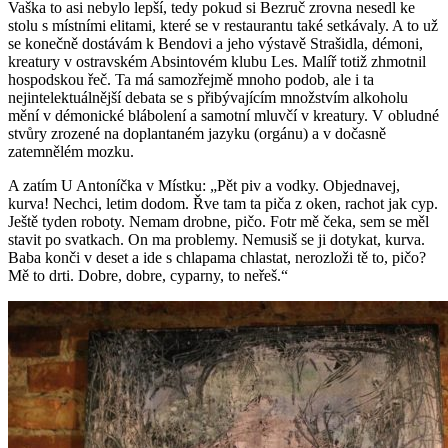
Vaška to asi nebylo lepší, tedy pokud si Bezruč zrovna nesedl ke
stolu s místními elitami, které se v restaurantu také setkávaly. A to už
se konečně dostávám k Bendovi a jeho výstavě Strašidla, démoni,
kreatury v ostravském Absintovém klubu Les. Malíř totiž zhmotnil
hospodskou řeč. Ta má samozřejmě mnoho podob, ale i ta
nejintelektuálnější debata se s přibývajícím množstvím alkoholu
mění v démonické blábolení a samotní mluvčí v kreatury. V obludné
stvůry zrozené na doplantaném jazyku (orgánu) a v dočasně
zatemnělém mozku.
A zatím U Antoníčka v Místku: „Pět piv a vodky. Objednavej,
kurva! Nechci, letim dodom. Řve tam ta piča z oken, rachot jak cyp.
Ještě tyden roboty. Nemam drobne, pičo. Fotr mě čeka, sem se měl
stavit po svatkach. On ma problemy. Nemusiš se ji dotykat, kurva.
Baba konči v deset a ide s chlapama chlastat, nerozloži tě to, pičo?
Mě to drti. Dobre, dobre, cyparny, to neřeš.“