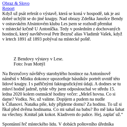
Obraz & Slovo
Report
Když už psát referát o výstavě, která se koná v hospodě, tak je asi
dobré uchýlit se do jiné knajpy. Nad obrazy Zdeňka Janošce Bendy
v ostravském Absintovém klubu Les jsem se rozhodl přemítat
v místecké krčmě U Antoníčka. Tedy v posledním z dochovaných
hostinců, který navštěvoval Petr Bezruč alias Vladimír Vašek, když
v letech 1891 až 1893 pobýval na místecké poště.
Z Bendovy výstavy v Lese.
Foto: Ivan Mottýl
Na Bezručovy návštěvy starobylého hostince na Antonínově
náměstí v Místku dokonce upozorňuje básníkův portrét uvnitř této
lidové knajpy. I s patřičnými faktografickými údaji. A dodnes se tu
mluví hodně jadrně, tyhle věty jsem odposlouchal ve středu 15.
ledna 2020 kolem osmnácté hodiny večer: „Meleš hovna. Co si
dame? Vodku. Ne, už valime. Dopijem a pudem na nudle
k Čiňanovi. Natalka piše, kdy přijdeme domu? Za hodinu. To už si
říkal před dvěma hodinama. Co mi sahaš na babu? Bo mě laka šahat
na všechny. Kmitaš jak kokot. Kladivem do palice. Hej, zaplať už.“
Spontánní řeč místeckého lidu. V dobách poštovního úředníka