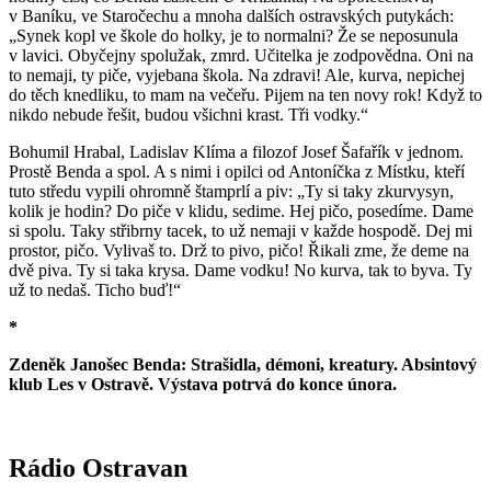
v Baníku, ve Staročechu a mnoha dalších ostravských putykách:
„Synek kopl ve škole do holky, je to normalni? Že se neposunula
v lavici. Obyčejny spolužak, zmrd. Učitelka je zodpovědna. Oni na
to nemaji, ty piče, vyjebana škola. Na zdravi! Ale, kurva, nepichej
do těch knedliku, to mam na večeřu. Pijem na ten novy rok! Když to
nikdo nebude řešit, budou všichni krast. Tři vodky.“
Bohumil Hrabal, Ladislav Klíma a filozof Josef Šafařík v jednom.
Prostě Benda a spol. A s nimi i opilci od Antoníčka z Místku, kteří
tuto středu vypili ohromně štamprlí a piv: „Ty si taky zkurvysyn,
kolik je hodin? Do piče v klidu, sedime. Hej pičo, posedíme. Dame
si spolu. Taky střibrny tacek, to už nemaji v každe hospodě. Dej mi
prostor, pičo. Vylivaš to. Drž to pivo, pičo! Řikali zme, že deme na
dvě piva. Ty si taka krysa. Dame vodku! No kurva, tak to byva. Ty
už to nedaš. Ticho buď!“
*
Zdeněk Janošec Benda: Strašidla, démoni, kreatury. Absintový
klub Les v Ostravě. Výstava potrvá do konce února.
Rádio Ostravan