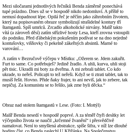
Mezi siločarami jednotlivých řečníků Benda záměrně ponechává
tupé prázdno. Dnes už se v hospodě nikdo nedomluví. A příště to
nemusí dopadnout lépe. Opilá řeč je něčím jako záhrobním životem,
který na popisovaném obraze symbolizují strašidelné kontury tří
štamgastů. Spíš umrlců. Zrcadlo alkoholické nirvány. Malíř takto
vítá (a zároveň děsí) zatím střízlivé hosty Lesa, kteří zrovna vstoupili
do podniku. Před ďábelským pokušením podívat se na dno nejedné
kontušovky, višňovky či pekelně zákeřných absintů. Marné to
varování…
A zatím v Bezručově výčepu v Místku: „Ožerem se. Jdem zakuřit.
Furt to same. Co potřebuješ? Jedině žradlo. A uhli, kurva, uhli stoji
pět tisic. Ukradli mi boty za dveřma. A mi zebrali tablet. Co kdo
ukrade, to neřeš. Policajti to tež neřeši. Když se ti ztrati tablet, tak to
musíš řešit. Hovno. Přide ňaky frajer, to ani neviš, jak to zebere, tak
nepičuj. Za komunistu se to řešilo, jak zme byli děcka.“
Obraz nad stolem štamgastů v Lese. (Foto: I. Mottýl)
Malíř Benda nesedí v hospodě poprvé. A za téměř čtyři desítky let
výčepního života se naučil „krčemné žvanění“ i přesvědčivě
namalovat. Není to smyšlená abstrakce, spíše šifra, v níž lze dlouhé
hodiny číst, co Benda zaslechl U Křižánka, Na Společenstvu,