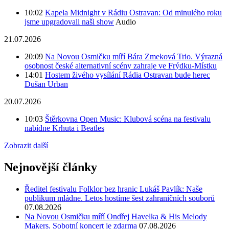
10:02
Kapela Midnight v Rádiu Ostravan: Od minulého roku
jsme upgradovali naši show
Audio
21.07.2026
20:09
Na Novou Osmičku míří Bára Zmeková Trio. Výrazná
osobnost české alternativní scény zahraje ve Frýdku-Místku
14:01
Hostem živého vysílání Rádia Ostravan bude herec
Dušan Urban
20.07.2026
10:03
Štěrkovna Open Music: Klubová scéna na festivalu
nabídne Krhuta i Beatles
Zobrazit další
Nejnovější články
Ředitel festivalu Folklor bez hranic Lukáš Pavlík: Naše
publikum mládne. Letos hostíme šest zahraničních souborů
07.08.2026
Na Novou Osmičku míří Ondřej Havelka & His Melody
Makers. Sobotní koncert je zdarma
07.08.2026