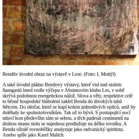
Bendův úvodní obraz na výstavě v Lese. (Foto: I. Mottýl)
A také úvodní plátno Bendovy výstavy, které visí nad stolem
štamgastů hned vedle výčepu v Absintovém klubu Les, v sobě
skrývá podobnou energetickou nálož. Slova a věty, respektive celé
to běsné hospodské blábolení zaklel Benda do divokých tahů
štětcem. Do siločar, které se kupí kolem jednotlivých opilců, aniž by
doléhaly ke spolustolovníkům. Tak už to bývá. S postupující nocí
mluví host především sám se sebou, a těch padesát centimetrů na
druhou stranu stolu se najednou prodlužuje na délku rovníku. A
Benda ožralé rovnoběžky analyzuje jako radvanický spiritista.
Anebo spíše jako Karel Malich.