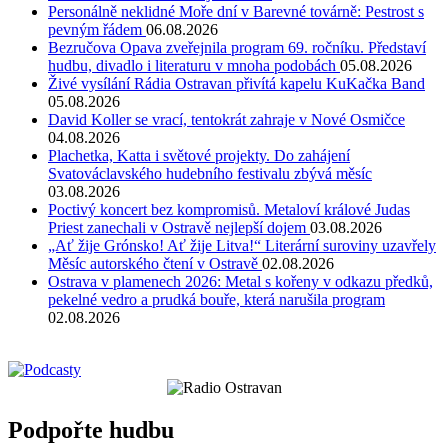
Personálně neklidné Moře dní v Barevné továrně: Pestrost s
pevným řádem
06.08.2026
Bezručova Opava zveřejnila program 69. ročníku. Představí
hudbu, divadlo i literaturu v mnoha podobách
05.08.2026
Živé vysílání Rádia Ostravan přivítá kapelu KuKačka Band
05.08.2026
David Koller se vrací, tentokrát zahraje v Nové Osmičce
04.08.2026
Plachetka, Katta i světové projekty. Do zahájení
Svatováclavského hudebního festivalu zbývá měsíc
03.08.2026
Poctivý koncert bez kompromisů. Metaloví králové Judas
Priest zanechali v Ostravě nejlepší dojem
03.08.2026
„Ať žije Grónsko! Ať žije Litva!“ Literární suroviny uzavřely
Měsíc autorského čtení v Ostravě
02.08.2026
Ostrava v plamenech 2026: Metal s kořeny v odkazu předků,
pekelné vedro a prudká bouře, která narušila program
02.08.2026
Podpořte hudbu