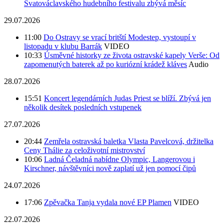
Svatováclavského hudebního festivalu zbývá měsíc
29.07.2026
11:00
Do Ostravy se vrací britští Modestep, vystoupí v
listopadu v klubu Barrák
VIDEO
10:33
Úsměvné historky ze života ostravské kapely Verše: Od
zapomenutých baterek až po kuriózní krádež kláves
Audio
28.07.2026
15:51
Koncert legendárních Judas Priest se blíží. Zbývá jen
několik desítek posledních vstupenek
27.07.2026
20:44
Zemřela ostravská baletka Vlasta Pavelcová, držitelka
Ceny Thálie za celoživotní mistrovství
10:06
Ladná Čeladná nabídne Olympic, Langerovou i
Kirschner, návštěvníci nově zaplatí už jen pomocí čipů
24.07.2026
17:06
Zpěvačka Tanja vydala nové EP Plamen
VIDEO
22.07.2026