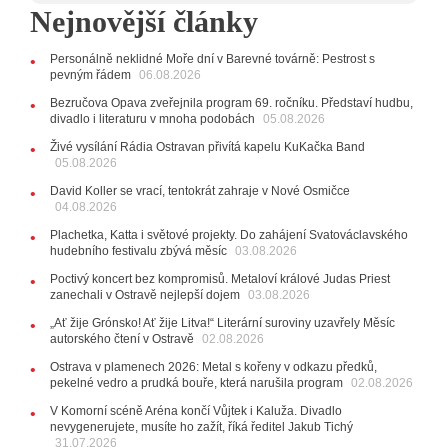
Nejnovější články
listopadu v klubu Barrák
VIDEO
10:33
Úsměvné historky ze života ostravské kapely
Verše: Od zapomenutých baterek až po kuriózní krádež
Personálně neklidné Moře dní v Barevné továrně: Pestrost s
kláves
AUDIO
pevným řádem
06.08.2026
28.07.2026
Bezručova Opava zveřejnila program 69. ročníku. Představí hudbu,
15:51
Koncert legendárních Judas Priest se blíží. Zbývá
divadlo i literaturu v mnoha podobách
05.08.2026
jen několik desítek posledních vstupenek
Živé vysílání Rádia Ostravan přivítá kapelu KuKačka Band
05.08.2026
27.07.2026
20:44
Zemřela ostravská baletka Vlasta Pavelcová,
David Koller se vrací, tentokrát zahraje v Nové Osmičce
držitelka Ceny Thálie za celoživotní mistrovství
04.08.2026
10:06
Ladná Čeladná nabídne Olympic, Langerovou i
Plachetka, Katta i světové projekty. Do zahájení Svatováclavského
Kirschner, návštěvníci nově zaplatí už jen pomocí čipů
hudebního festivalu zbývá měsíc
03.08.2026
24.07.2026
Poctivý koncert bez kompromisů. Metaloví králové Judas Priest
17:06
Zpěvačka Tanja vydala nové EP Plamen
VIDEO
zanechali v Ostravě nejlepší dojem
03.08.2026
22.07.2026
„Ať žije Grónsko! Ať žije Litva!“ Literární suroviny uzavřely Měsíc
10:02
Kapela Midnight v Rádiu Ostravan: Od minulého
autorského čtení v Ostravě
02.08.2026
roku jsme upgradovali naši show
AUDIO
Ostrava v plamenech 2026: Metal s kořeny v odkazu předků,
21.07.2026
pekelné vedro a prudká bouře, která narušila program
02.08.2026
20:09
Na Novou Osmičku míří Bára Zmeková Trio.
V Komorní scéně Aréna končí Vůjtek i Kaluža. Divadlo
Výrazná osobnost české alternativní scény zahraje ve
nevygenerujete, musíte ho zažít, říká ředitel Jakub Tichý
Frýdku-Místku
31.07.2026