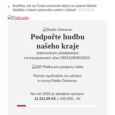
14:01
Hostem živého vysílání Rádia Ostravan bude
herec Dušan Urban
Bratříčku, drž sa! Česko-slovenské dějiny na výstavě Matúše
Maťátka v Galerii výtvarného umění v Ostravě
30.07.2026
20.07.2026
10:03
Štěrkovna Open Music: Klubová scéna na festivalu
nabídne Krhuta i Beatles
18.07.2026
Podpořte hudbu
13:38
Pimprléto promění areál Divadla loutek Ostrava v
letní centrum umění, tvoření a sousedských setkání
našeho kraje
dobrovolným předplatným
na transparentní účet 2903129090/2010.
Peníze využíváme na udržení
a rozvoj Rádia Ostravan.
Na rok 2026 je aktuálně vybráno:
11 211,09 Kč
z 100.000,- Kč