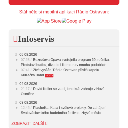
Stáhněte si mobilní aplikaci Rádio Ostravan:
Infoservis
05.08.2026
07:58
Bezručova Opava zveřejnila program 69. ročníku.
Představí hudbu, divadlo i literaturu v mnoha podobách
07:41
Živé vysílání Rádia Ostravan přivítá kapelu
KuKačka Band
VIDEO
04.08.2026
21:17
David Koller se vrací, tentokrát zahraje v Nové
Osmičce
03.08.2026
12:45
Plachetka, Katta i světové projekty. Do zahájení
Svatováclavského hudebního festivalu zbývá měsíc
29.07.2026
ZOBRAZIT DALŠÍ
11:00
Do Ostravy se vrací britští Modestep, vystoupí v