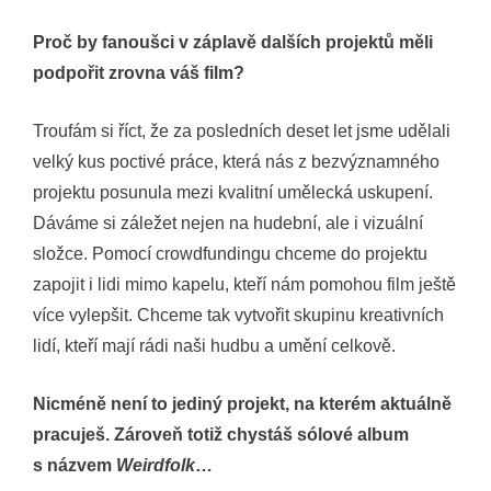
Proč by fanoušci v záplavě dalších projektů měli
podpořit zrovna váš film?
Troufám si říct, že za posledních deset let jsme udělali
velký kus poctivé práce, která nás z bezvýznamného
projektu posunula mezi kvalitní umělecká uskupení.
Dáváme si záležet nejen na hudební, ale i vizuální
složce. Pomocí crowdfundingu chceme do projektu
zapojit i lidi mimo kapelu, kteří nám pomohou film ještě
více vylepšit. Chceme tak vytvořit skupinu kreativních
lidí, kteří mají rádi naši hudbu a umění celkově.
Nicméně není to jediný projekt, na kterém aktuálně
pracuješ. Zároveň totiž chystáš sólové album
s názvem
Weirdfolk
…