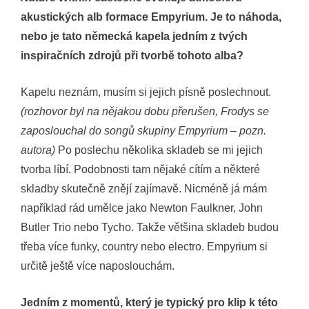
akustických alb formace Empyrium. Je to náhoda,
nebo je tato německá kapela jedním z tvých
inspiračních zdrojů při tvorbě tohoto alba?
Kapelu neznám, musím si jejich písně poslechnout.
(rozhovor byl na nějakou dobu přerušen, Frodys se
zaposlouchal do songů skupiny Empyrium – pozn.
autora)
Po poslechu několika skladeb se mi jejich
tvorba líbí. Podobnosti tam nějaké cítím a některé
skladby skutečně znějí zajímavě. Nicméně já mám
například rád umělce jako Newton Faulkner, John
Butler Trio nebo Tycho. Takže většina skladeb budou
třeba více funky, country nebo electro. Empyrium si
určitě ještě více naposlouchám.
Jedním z momentů, který je typický pro klip k této