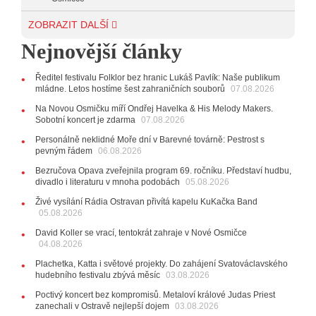
03.08.2026
ZOBRAZIT DALŠÍ
12:45
Plachetka, Katta i světové projekty. Do zahájení
Nejnovější články
Svatováclavského hudebního festivalu zbývá měsíc
29.07.2026
Ředitel festivalu Folklor bez hranic Lukáš Pavlík: Naše publikum
11:00
Do Ostravy se vrací britští Modestep, vystoupí v
mládne. Letos hostíme šest zahraničních souborů
07.08.2026
listopadu v klubu Barrák
VIDEO
10:33
Úsměvné historky ze života ostravské kapely
Na Novou Osmičku míří Ondřej Havelka & His Melody Makers.
Verše: Od zapomenutých baterek až po kuriózní krádež
Sobotní koncert je zdarma
07.08.2026
kláves
AUDIO
Personálně neklidné Moře dní v Barevné továrně: Pestrost s
pevným řádem
28.07.2026
06.08.2026
15:51
Koncert legendárních Judas Priest se blíží. Zbývá
Bezručova Opava zveřejnila program 69. ročníku. Představí hudbu,
jen několik desítek posledních vstupenek
divadlo i literaturu v mnoha podobách
05.08.2026
27.07.2026
Živé vysílání Rádia Ostravan přivítá kapelu KuKačka Band
20:44
Zemřela ostravská baletka Vlasta Pavelcová,
05.08.2026
držitelka Ceny Thálie za celoživotní mistrovství
David Koller se vrací, tentokrát zahraje v Nové Osmičce
10:06
Ladná Čeladná nabídne Olympic, Langerovou i
04.08.2026
Kirschner, návštěvníci nově zaplatí už jen pomocí čipů
Plachetka, Katta i světové projekty. Do zahájení Svatováclavského
24.07.2026
hudebního festivalu zbývá měsíc
03.08.2026
17:06
Zpěvačka Tanja vydala nové EP Plamen
VIDEO
Poctivý koncert bez kompromisů. Metaloví králové Judas Priest
22.07.2026
zanechali v Ostravě nejlepší dojem
03.08.2026
10:02
Kapela Midnight v Rádiu Ostravan: Od minulého