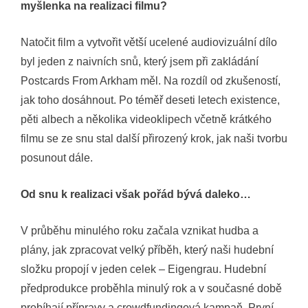
myšlenka na realizaci filmu?
Natočit film a vytvořit větší ucelené audiovizuální dílo
byl jeden z naivních snů, který jsem při zakládání
Postcards From Arkham měl. Na rozdíl od zkušeností,
jak toho dosáhnout. Po téměř deseti letech existence,
pěti albech a několika videoklipech včetně krátkého
filmu se ze snu stal další přirozený krok, jak naši tvorbu
posunout dále.
Od snu k realizaci však pořád bývá daleko…
V průběhu minulého roku začala vznikat hudba a
plány, jak zpracovat velký příběh, který naši hudební
složku propojí v jeden celek – Eigengrau. Hudební
předprodukce proběhla minulý rok a v současné době
probíhají přípravy a crowdfundingová kampaň. První