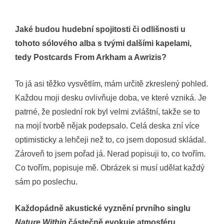
Jaké budou hudební spojitosti či odlišnosti u
tohoto sólového alba s tvými dalšími kapelami,
tedy Postcards From Arkham a Awrizis?
To já asi těžko vysvětlím, mám určitě zkreslený pohled.
Každou moji desku ovlivňuje doba, ve které vzniká. Je
patrné, že poslední rok byl velmi zvláštní, takže se to
na mojí tvorbě nějak podepsalo. Celá deska zní více
optimisticky a lehčeji než to, co jsem doposud skládal.
Zároveň to jsem pořad já. Nerad popisuji to, co tvořím.
Co tvořím, popisuje mě. Obrázek si musí udělat každý
sám po poslechu.
Každopádně akustické vyznění prvního singlu
Nature Within
částečně evokuje atmosféru