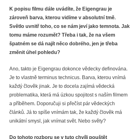
K popisu filmu dále uvádíte, že Eigengrau je
zároveň barva, kterou vidíme v absolutní tmě.
Světlo uvnitř toho, co se nám jeví jako temnota. Jak
tomu máme rozumět? Třeba i tak, že na všem
špatném se dá najít něco dobrého, jen je třeba
změnit úhel pohledu?
Ano, takto je Eigengrau dokonce vědecky definována.
Je to vlastně terminus technicus. Barva, kterou vnímá
každý člověk jinak. Je to docela zajímá vědecká
problematika, která má úzkou spojitost s naším filmem
a příběhem. Doporučuji si přečíst pár vědeckých
článků. Já to spíše vnímám tak, že každý člověk má
unikátní smysl, jak vnímat svět. Nebo světy?
Do tohoto rozboru se v tuto chvíli pouštět