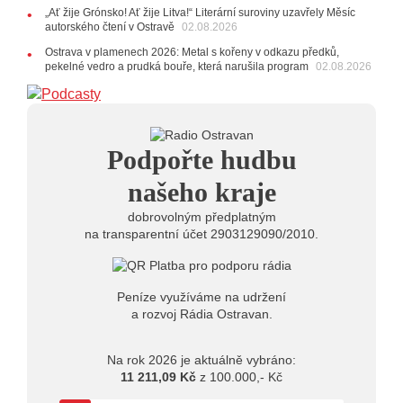
„Ať žije Grónsko! Ať žije Litva!“ Literární suroviny uzavřely Měsíc
roku jsme upgradovali naši show
AUDIO
autorského čtení v Ostravě
02.08.2026
21.07.2026
Ostrava v plamenech 2026: Metal s kořeny v odkazu předků,
20:09
Na Novou Osmičku míří Bára Zmeková Trio.
pekelné vedro a prudká bouře, která narušila program
02.08.2026
Výrazná osobnost české alternativní scény zahraje ve
Frýdku-Místku
14:01
Hostem živého vysílání Rádia Ostravan bude
herec Dušan Urban
20.07.2026
Podpořte hudbu
10:03
Štěrkovna Open Music: Klubová scéna na festivalu
nabídne Krhuta i Beatles
našeho kraje
dobrovolným předplatným
na transparentní účet 2903129090/2010.
Peníze využíváme na udržení
a rozvoj Rádia Ostravan.
Na rok 2026 je aktuálně vybráno:
11 211,09 Kč
z 100.000,- Kč