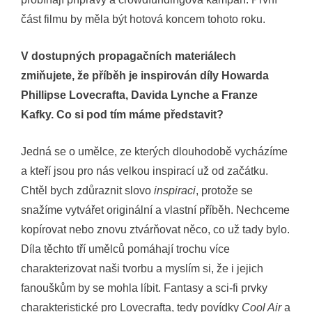
část filmu by měla být hotová koncem tohoto roku.
V dostupných propagačních materiálech
zmiňujete, že příběh je inspirován díly Howarda
Phillipse Lovecrafta, Davida Lynche a Franze
Kafky. Co si pod tím máme představit?
Jedná se o umělce, ze kterých dlouhodobě vycházíme
a kteří jsou pro nás velkou inspirací už od začátku.
Chtěl bych zdůraznit slovo
inspiraci
, protože se
snažíme vytvářet originální a vlastní příběh. Nechceme
kopírovat nebo znovu ztvárňovat něco, co už tady bylo.
Díla těchto tří umělců pomáhají trochu více
charakterizovat naši tvorbu a myslím si, že i jejich
fanouškům by se mohla líbit. Fantasy a sci-fi prvky
charakteristické pro Lovecrafta, tedy povídky
Cool Air
a