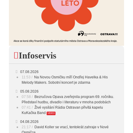
Infoservis
07.08.2026
11:53
Na Novou Osmičku míří Ondřej Havelka & His
Melody Makers. Sobotní koncert je zdarma
05.08.2026
07:58
Bezručova Opava zveřejnila program 69. ročníku.
Představí hudbu, divadlo i literaturu v mnoha podobách
07:41
Živé vysílání Rádia Ostravan přivítá kapelu
KuKačka Band
VIDEO
04.08.2026
21:17
David Koller se vrací, tentokrát zahraje v Nové
Osmičce