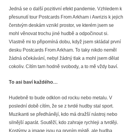
Jedná se o další pozitivní efekt pandemie. Vzhledem k
přesunutí tour Postcards From Arkham i Awrizis k jejich
čerstvým deskám vznikl prostor, ve kterém jsem se
mohl věnovat trochu jiné hudbě a odpočinout si.
Vlastně mi to připomíná dobu, když jsem skládal první
desku Postcards From Arkham. To taky nikdo neměl
žádná očekávání, nebyl žádný tlak a mohl jsem dělat
cokoliv. Cítím tam hodně svobody, a to mě vždy baví.
To asi baví každého…
Hudebně to bude odklon od rocku nebo metalu. V
poslední době cítím, že se z tvrdé hudby stal sport.
Muzikanti se předhánějí, kdo má dražší nástroj nebo
silnější aparát. Soutěží, kdo zahraje rychleji a tvrději.
Kostýmy a image jsou na prvním místě, ale hudba