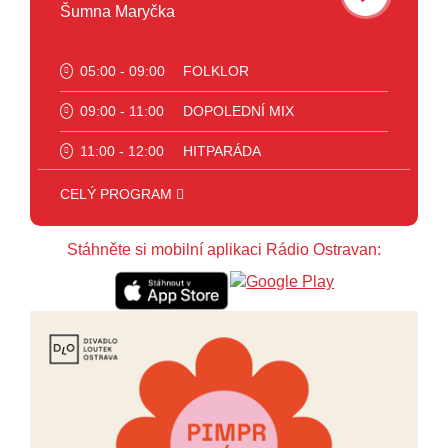
Šumna Maryčka
05:00 - 09:00
FOLKLOR
09:00 - 11:00
DOPOLEDNÍ MIX
11:00 - 12:00
HITPARÁDA
12:00 - 16:00
ART
CELÝ PROGRAM
16:00 - 18:00
JAZZ
Stáhněte si mobilní aplikaci Rádio Ostravan:
18:00 - 23:00
VEČERNÍ MIX
23:00 - 00:00
POTICHU