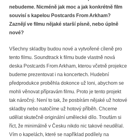
nebudeme. Nicméně jak moc a jak konkrétně film
souvisí s kapelou Postcards From Arkham?
Zaznějí ve filmu nějaké starší písně, nebo úplně
nové?
Všechny skladby budou nové a vytvořené cíleně pro
tento filmu. Soundtrack k filmu bude vlastně nová
deska Postcards From Arkham, kterou včetně projekce
budeme prezentovat i na koncertech. Hudební
předprodukce proběhla dokonce už loni, abychom se
mohli věnovat přípravám filmu. Proto je tento projekt
tak náročný. Není to tak, že posbírám nějaké už hotové
skladby nebo natočíme už hotový příběh. Chceme
udělat skutečně originální umělecké dílo. Troufám si
říct, že minimálně v Česku nikdo nic takové neudělal.
Vím o kapelách, které se například podílely na