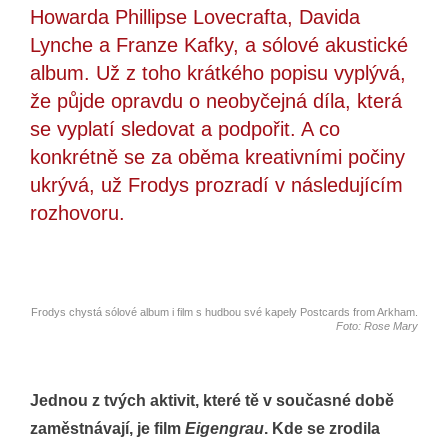
Howarda Phillipse Lovecrafta, Davida
Lynche a Franze Kafky, a sólové akustické
album. Už z toho krátkého popisu vyplývá,
že půjde opravdu o neobyčejná díla, která
se vyplatí sledovat a podpořit. A co
konkrétně se za oběma kreativními počiny
ukrývá, už Frodys prozradí v následujícím
rozhovoru.
Frodys chystá sólové album i film s hudbou své kapely Postcards from Arkham.
Foto: Rose Mary
Jednou z tvých aktivit, které tě v současné době
zaměstnávají, je film
Eigengrau
. Kde se zrodila