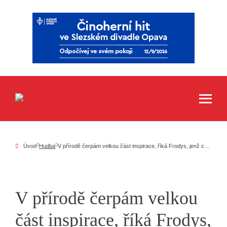
Úvod
Hudba
V přírodě čerpám velkou část inspirace, říká Frodys, jenž chystá sólové album i film s hudbou Postcards from Arkham
V přírodě čerpám velkou
část inspirace, říká Frodys,