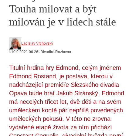
Touha milovat a být
milován je v lidech stále
Ladislav Vrchovský
10.9.2021 06:26
Divadlo
Rozhovor
Titulní hrdina hry Edmond, celým jménem
Edmond Rostand, je postava, kterou v
nadcházející premiéře Slezského divadla
Opava bude hrát Jakub Stránský. Edmond
má necelých třicet let, dvě děti a na svém
uměleckém kontě pár nepříliš povedených
uměleckých pokusů. V této ne zrovna
vydařené etapě života za ním přichází
Constant Coquelin, divadelní hvězda první