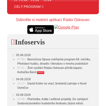
12:00 - 13:00
JAZZ
CELÝ PROGRAM
13:00 - 14:00
BLUES
Stáhněte si mobilní aplikaci Rádio Ostravan:
14:00 - 15:00
FOLK
15:00 - 16:00
POP STARS
16:00 - 17:00
HARD AND HEAVY CLASSIC
Infoservis
HARD AND HEAVY
17:00 - 18:00
CROSSOVER
05.08.2026
07:58
Bezručova Opava zveřejnila program 69. ročníku.
18:00 - 20:00
INDEPENDENT
Představí hudbu, divadlo i literaturu v mnoha podobách
07:41
Živé vysílání Rádia Ostravan přivítá kapelu
20:00 - 23:00
VEČERNÍ MIX
KuKačka Band
VIDEO
04.08.2026
23:00 - 00:00
POTICHU
21:17
David Koller se vrací, tentokrát zahraje v Nové
Osmičce
03.08.2026
12:45
Plachetka, Katta i světové projekty. Do zahájení
Svatováclavského hudebního festivalu zbývá měsíc