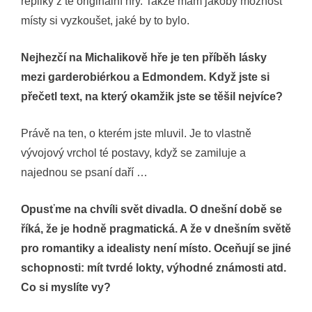
repliky z té originální hry. Takže mám jakoby možnost
místy si vyzkoušet, jaké by to bylo.
Nejhezčí na Michalikově hře je ten příběh lásky
mezi garderobiérkou a Edmondem. Když jste si
přečetl text, na který okamžik jste se těšil nejvíce?
Právě na ten, o kterém jste mluvil. Je to vlastně
vývojový vrchol té postavy, když se zamiluje a
najednou se psaní daří …
Opusťme na chvíli svět divadla. O dnešní době se
říká, že je hodně pragmatická. A že v dnešním světě
pro romantiky a idealisty není místo. Oceňují se jiné
schopnosti: mít tvrdé lokty, výhodné známosti atd.
Co si myslíte vy?