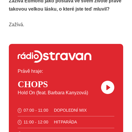
Zažívá Edmond jako postava ve svém životě právě
takovou velkou lásku, o které jste teď mluvil?
Zažívá.
Právě hraje:
CHOPS
Hold On (feat. Barbara Kanyzová)
07:00 - 11:00
DOPOLEDNÍ MIX
11:00 - 12:00
HITPARÁDA