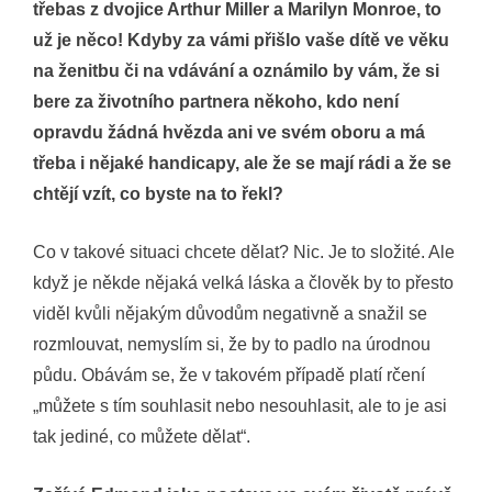
třebas z dvojice Arthur Miller a Marilyn Monroe, to
už je něco! Kdyby za vámi přišlo vaše dítě ve věku
na ženitbu či na vdávání a oznámilo by vám, že si
bere za životního partnera někoho, kdo není
opravdu žádná hvězda ani ve svém oboru a má
třeba i nějaké handicapy, ale že se mají rádi a že se
chtějí vzít, co byste na to řekl?
Co v takové situaci chcete dělat? Nic. Je to složité. Ale
když je někde nějaká velká láska a člověk by to přesto
viděl kvůli nějakým důvodům negativně a snažil se
rozmlouvat, nemyslím si, že by to padlo na úrodnou
půdu. Obávám se, že v takovém případě platí rčení
„můžete s tím souhlasit nebo nesouhlasit, ale to je asi
tak jediné, co můžete dělat“.