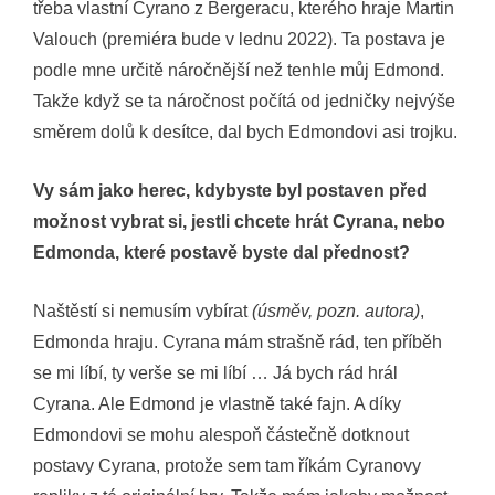
třeba vlastní Cyrano z Bergeracu, kterého hraje Martin
Valouch (premiéra bude v lednu 2022). Ta postava je
podle mne určitě náročnější než tenhle můj Edmond.
Takže když se ta náročnost počítá od jedničky nejvýše
směrem dolů k desítce, dal bych Edmondovi asi trojku.
Vy sám jako herec, kdybyste byl postaven před
možnost vybrat si, jestli chcete hrát Cyrana, nebo
Edmonda, které postavě byste dal přednost?
Naštěstí si nemusím vybírat
(úsměv, pozn. autora)
,
Edmonda hraju. Cyrana mám strašně rád, ten příběh
se mi líbí, ty verše se mi líbí … Já bych rád hrál
Cyrana. Ale Edmond je vlastně také fajn. A díky
Edmondovi se mohu alespoň částečně dotknout
postavy Cyrana, protože sem tam říkám Cyranovy