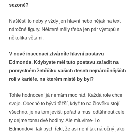
sezoně?
Naštěstí to nebyly vždy jen hlavní nebo nějak na text
náročné figury. Některé měly třeba jen pár výstupů s
několika větami.
V nové inscenaci ztvárníte hlavní postavu
Edmonda. Kdybyste měl tuto postavu zařadit na
pomyslném žebříčku vašich deseti nejnáročnějších
rolí v kariéře, na kterém místě by byl?
Tohle hodnocení já nemám moc rád. Každá role chce
svoje. Obecně to bývá těžší, když to na člověku stojí
všechno, je na tom jevišti pořád a musí odtáhnout celé
ty dejme tomu dvě hodiny. Ale mluvíme-li o
Edmondovi, tak bych řekl, že asi není tak náročný jako