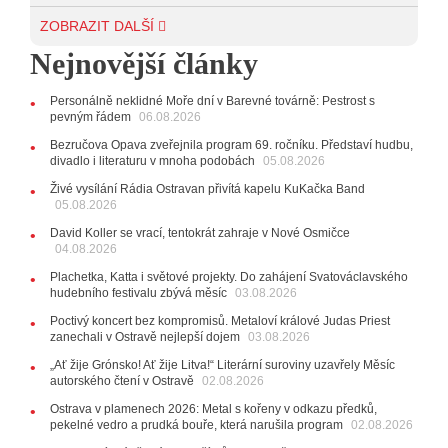
29.07.2026
ZOBRAZIT DALŠÍ
11:00
Do Ostravy se vrací britští Modestep, vystoupí v
Nejnovější články
listopadu v klubu Barrák
VIDEO
10:33
Úsměvné historky ze života ostravské kapely
Verše: Od zapomenutých baterek až po kuriózní krádež
Personálně neklidné Moře dní v Barevné továrně: Pestrost s
kláves
AUDIO
pevným řádem
06.08.2026
28.07.2026
Bezručova Opava zveřejnila program 69. ročníku. Představí hudbu,
15:51
Koncert legendárních Judas Priest se blíží. Zbývá
divadlo i literaturu v mnoha podobách
05.08.2026
jen několik desítek posledních vstupenek
Živé vysílání Rádia Ostravan přivítá kapelu KuKačka Band
05.08.2026
27.07.2026
20:44
Zemřela ostravská baletka Vlasta Pavelcová,
David Koller se vrací, tentokrát zahraje v Nové Osmičce
držitelka Ceny Thálie za celoživotní mistrovství
04.08.2026
10:06
Ladná Čeladná nabídne Olympic, Langerovou i
Plachetka, Katta i světové projekty. Do zahájení Svatováclavského
Kirschner, návštěvníci nově zaplatí už jen pomocí čipů
hudebního festivalu zbývá měsíc
03.08.2026
24.07.2026
Poctivý koncert bez kompromisů. Metaloví králové Judas Priest
17:06
Zpěvačka Tanja vydala nové EP Plamen
VIDEO
zanechali v Ostravě nejlepší dojem
03.08.2026
22.07.2026
„Ať žije Grónsko! Ať žije Litva!“ Literární suroviny uzavřely Měsíc
10:02
Kapela Midnight v Rádiu Ostravan: Od minulého
autorského čtení v Ostravě
02.08.2026
roku jsme upgradovali naši show
AUDIO
Ostrava v plamenech 2026: Metal s kořeny v odkazu předků,
21.07.2026
pekelné vedro a prudká bouře, která narušila program
02.08.2026
20:09
Na Novou Osmičku míří Bára Zmeková Trio.