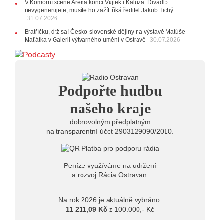
V Komorní scéně Aréna končí Vůjtek i Kaluža. Divadlo
Výrazná osobnost české alternativní scény zahraje ve
nevygenerujete, musíte ho zažít, říká ředitel Jakub Tichý
Frýdku-Místku
31.07.2026
14:01
Hostem živého vysílání Rádia Ostravan bude
herec Dušan Urban
Bratříčku, drž sa! Česko-slovenské dějiny na výstavě Matúše
Maťátka v Galerii výtvarného umění v Ostravě
30.07.2026
20.07.2026
10:03
Štěrkovna Open Music: Klubová scéna na festivalu
nabídne Krhuta i Beatles
18.07.2026
Podpořte hudbu
13:38
Pimprléto promění areál Divadla loutek Ostrava v
letní centrum umění, tvoření a sousedských setkání
našeho kraje
dobrovolným předplatným
na transparentní účet 2903129090/2010.
Peníze využíváme na udržení
a rozvoj Rádia Ostravan.
Na rok 2026 je aktuálně vybráno:
11 211,09 Kč
z 100.000,- Kč