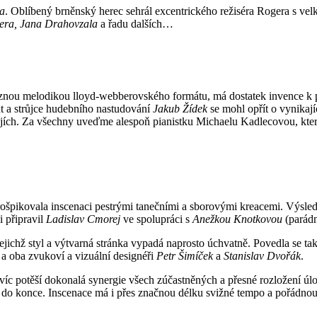
ha
. Oblíbený brněnský herec sehrál excentrického režiséra Rogera s velk
lera, Jana Drahovzala
a řadu dalších…
znou melodikou lloyd-webberovského formátu, má dostatek invence k pr
ent a strůjce hudebního nastudování
Jakub Žídek
se mohl opřít o vynikají
ojích. Za všechny uveďme alespoň pianistku Michaelu Kadlecovou, kter
rošpikovala inscenaci pestrými tanečními a sborovými kreacemi. Výsle
i připravil
Ladislav Cmorej
ve spolupráci s
Anežkou Knotkovou
(parádní
jejichž styl a výtvarná stránka vypadá naprosto úchvatně. Povedla se 
a oba zvukoví a vizuální designéři
Petr Šimíček
a
Stanislav Dvořák
.
c potěší dokonalá synergie všech zúčastněných a přesné rozložení úloh a 
u do konce. Inscenace má i přes značnou délku svižné tempo a pořádnou