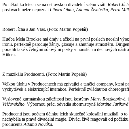
Po několika letech se na ostravskou divadelní scénu vrátil
Robert Jíc
postavách nelze nepoznat
Libora Olmu, Adama Živnůstku, Petra Mil
Robert Jícha a Jan Vlas. (Foto: Martin Popelář)
Hudba Mela Brookse má drajv a ačkoli na první poslech neoslní výra
ironii, perfektně paroduje žánry, glosuje a zhutňuje atmosféru. Dirig
poradili také s četnými sólovými prvky v houslích a dechových nástr
Hitlera.
Z muzikálu Producenti. (Foto: Martin Popelář)
Velkou úlohu v Producentech má zpívající a tančící company, která p
vychytávek a elektrizující interakce. Perfektně zvládnutou choreografi
Vysloveně gurmánskou záležitostí jsou kostýmy
Marty Roszkopfové
, 
Velčovského
. Výbornou práci odvedla sbormistryně
Martina Juríková
Producenti jsou počtem účinkujících skutečně kolosální muzikál, o to ví
nechyběla ta pravá divadelní magie. Diváci živě reagovali od počátk
producenta
Adama Nováka
.