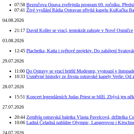
07:58
Bezručova Opava zveřejnila program 69. ročníku. Předst
07:41
Živé vysílání Rádia Ostravan přivítá kapelu KuKačka B
04.08.2026
21:17
David Koller se vrací, tentokrát zahraje v Nové Osmičce
03.08.2026
12:45
Plachetka, Katta i světové projekty. Do zahájení Svatov
29.07.2026
11:00
Do Ostravy se vrací britští Modestep, vystoupí v listopa
10:33
Úsměvné historky ze života ostravské kapely Verše: Od 
28.07.2026
15:51
Koncert legendárních Judas Priest se blíží. Zbývá jen ně
27.07.2026
20:44
Zemřela ostravská baletka Vlasta Pavelcová, držitelka Ce
10:06
Ladná Čeladná nabídne Olympic, Langerovou i Kirschner,
24.07.2026