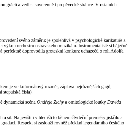
ou grácií a vedl si suverénně i po pěvecké stránce. V ostatních
ovedení svého záměru: je spolehlivá v psychologické karikatuře a
cí výkon orchestru ostravského muzikálu. Instrumentalisté si báječně
á perfektně doprovodila groteskní konkurz uchazečů o roli Adolfa
dkem je velkoformátový rozměr, záplava nejrůznějších gagů,
 stepařská čísla).
také dynamická scéna
Ondřeje Zichy
a ornitologické loutky
Davida
sil. Na jevišti i v hledišti to během čtvrteční premiéry jiskřilo a
 gradaci. Respekt si zaslouží rovněž překlad legendárního českého