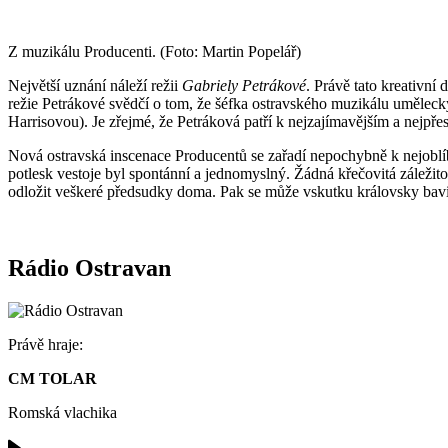
Z muzikálu Producenti. (Foto: Martin Popelář)
Největší uznání náleží režii
Gabriely Petrákové
. Právě tato kreativn
režie Petrákové svědčí o tom, že šéfka ostravského muzikálu umělecky
Harrisovou). Je zřejmé, že Petráková patří k nejzajímavějším a nejpř
Nová ostravská inscenace Producentů se zařadí nepochybně k nejoblí
potlesk vestoje byl spontánní a jednomyslný. Žádná křečovitá záležit
odložit veškeré předsudky doma. Pak se může vskutku královsky bavi
Rádio Ostravan
Právě hraje:
CM TOLAR
Romská vlachika