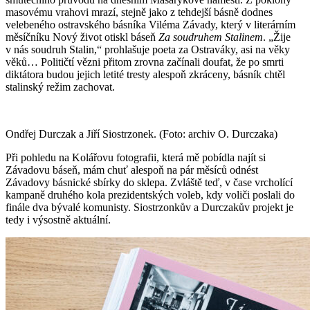
masovému vrahovi mrazí, stejně jako z tehdejší básně dodnes
velebeného ostravského básníka Viléma Závady, který v literárním
měsíčníku Nový život otiskl báseň
Za soudruhem Stalinem
. „Žije
v nás soudruh Stalin,“ prohlašuje poeta za Ostraváky, asi na věky
věků… Političtí vězni přitom zrovna začínali doufat, že po smrti
diktátora budou jejich letité tresty alespoň zkráceny, básník chtěl
stalinský režim zachovat.
Ondřej Durczak a Jiří Siostrzonek. (Foto: archiv O. Durczaka)
Při pohledu na Kolářovu fotografii, která mě pobídla najít si
Závadovu báseň, mám chuť alespoň na pár měsíců odnést
Závadovy básnické sbírky do sklepa. Zvláště teď, v čase vrcholící
kampaně druhého kola prezidentských voleb, kdy voliči poslali do
finále dva bývalé komunisty. Siostrzonkův a Durczakův projekt je
tedy i výsostně aktuální.