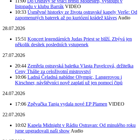
11:00
Do Ostravy se vrací britští Modestep, vystoupí v
listopadu v klubu Barrák
VIDEO
10:33
Úsměvné historky ze života ostravské kapely Verše: Od
zapomenutých baterek až po kuriózní krádež kláves
Audio
28.07.2026
15:51
Koncert legendárních Judas Priest se blíží. Zbývá jen
několik desítek posledních vstupenek
27.07.2026
20:44
Zemřela ostravská baletka Vlasta Pavelcová, držitelka
Ceny Thálie za celoživotní mistrovství
10:06
Ladná Čeladná nabídne Olympic, Langerovou i
Kirschner, návštěvníci nově zaplatí už jen pomocí čipů
24.07.2026
17:06
Zpěvačka Tanja vydala nové EP Plamen
VIDEO
22.07.2026
10:02
Kapela Midnight v Rádiu Ostravan: Od minulého roku
jsme upgradovali naši show
Audio