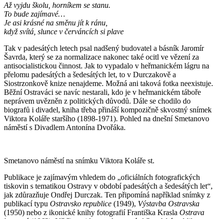
Až vyjdu školu, horníkem se stanu.
To bude zajímavé…
Je asi krásné na směnu jít k ránu,
když svítá, slunce v červáncích si plave
Tak v padesátých letech psal nadšený budovatel a básník Jaromír
Šavrda, který se za normalizace nakonec také ocitl ve vězení za
antisocialistickou činnost. Jak to vypadalo v heřmanickém lágru na
přelomu padesátých a šedesátých let, to v Durczakově a
Siostrzonkově knize nenajdeme. Možná ani taková fotka neexistuje.
Běžní Ostraváci se navíc nestarali, kdo je v heřmanickém táboře
neprávem uvězněn z politických důvodů. Dále se chodilo do
biografů i divadel, kniha třeba přináší kompozičně skvostný snímek
Viktora Koláře staršího (1898-1971). Pohled na dnešní Smetanovo
náměstí s Divadlem Antonína Dvořáka.
Smetanovo náměstí na snímku Viktora Koláře st.
Publikace je zajímavým vhledem do „oficiálních fotografických
tiskovin s tematikou Ostravy v období padesátých a šedesátých let“,
jak zdůrazňuje Ondřej Durczak. Ten připomíná například snímky z
publikací typu
Ostravsko republice
(1949),
Výstavba Ostravska
(1950) nebo z ikonické knihy fotografií Františka Krasla
Ostrava