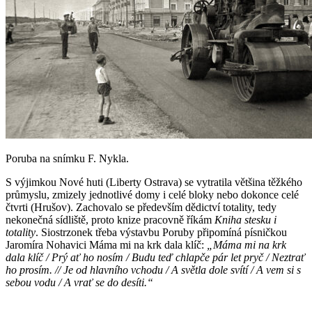
Poruba na snímku F. Nykla.
S výjimkou Nové huti (Liberty Ostrava) se vytratila většina těžkého
průmyslu, zmizely jednotlivé domy i celé bloky nebo dokonce celé
čtvrti (Hrušov). Zachovalo se především dědictví totality, tedy
nekonečná sídliště, proto knize pracovně říkám
Kniha stesku i
totality
. Siostrzonek třeba výstavbu Poruby připomíná písničkou
Jaromíra Nohavici Máma mi na krk dala klíč:
„Máma mi na krk
dala klíč / Prý ať ho nosím / Budu teď chlapče pár let pryč / Neztrať
ho prosím. // Je od hlavního vchodu / A světla dole svítí / A vem si s
sebou vodu / A vrať se do desíti.“