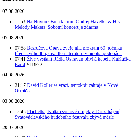
07.08.2026
11:53
Na Novou Osmičku míří Ondřej Havelka & His
Melody Makers. Sobotní koncert je zdarma
05.08.2026
07:58
Bezručova Opava zveřejnila program 69. ročníku.
Představí hudbu, divadlo i literaturu v mnoha podobách
07:41
Živé vysílání Rádia Ostravan přivítá kapelu KuKačka
Band
VIDEO
04.08.2026
21:17
David Koller se vrací, tentokrát zahraje v Nové
Osmičce
03.08.2026
12:45
Plachetka, Katta i světové projekty. Do zahájení
Svatováclavského hudebního festivalu zbývá měsíc
29.07.2026