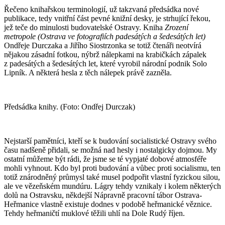
Řečeno knihařskou terminologií, už takzvaná předsádka nové
publikace, tedy vnitřní část pevné knižní desky, je strhující řekou,
jež teče do minulosti budovatelské Ostravy. Kniha
Zrození
metropole (Ostrava ve fotografiích padesátých a šedesátých let)
Ondřeje Durczaka a Jiřího Siostrzonka se totiž čtenáři neotvírá
nějakou zásadní fotkou, nýbrž nálepkami na krabičkách zápalek
z padesátých a šedesátých let, které vyrobil národní podnik Solo
Lipník. A některá hesla z těch nálepek právě zazněla.
Předsádka knihy. (Foto: Ondřej Durczak)
Nejstarší pamětníci, kteří se k budování socialistické Ostravy svého
času nadšeně přidali, se možná nad hesly i nostalgicky dojmou. My
ostatní můžeme být rádi, že jsme se té vypjaté dobové atmosféře
mohli vyhnout. Kdo byl proti budování a vůbec proti socialismu, ten
totiž znárodněný průmysl také musel podpořit vlastní fyzickou silou,
ale ve vězeňském mundúru. Lágry tehdy vznikaly i kolem některých
dolů na Ostravsku, někdejší Nápravně pracovní tábor Ostrava-
Heřmanice vlastně existuje dodnes v podobě heřmanické věznice.
Tehdy heřmaničtí muklové těžili uhlí na Dole Rudý říjen.