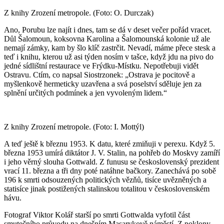
Z knihy Zrození metropole. (Foto: O. Durczak)
Ano, Porubu lze najít i dnes, tam se dá v deset večer pořád vracet.
Důl Šalomoun, koksovna Karolina a Šalomounská kolonie už ale
nemají zámky, kam by šlo klíč zastrčit. Nevadí, máme přece stesk a
teď i knihu, kterou už asi týden nosím v tašce, když jdu na pivo do
jedné sídlištní restaurace ve Frýdku-Místku. Nepotřebuji vidět
Ostravu. Ctím, co napsal Siostrzonek: „Ostrava je pocitově a
myšlenkově hermeticky uzavřena a svá poselství sděluje jen za
splnění určitých podmínek a jen vyvoleným lidem.“
Z knihy Zrození metropole. (Foto: I. Mottýl)
A teď ještě k březnu 1953. K datu, které zmiňuji v perexu. Když 5.
března 1953 umírá diktátor J. V. Stalin, na pohřeb do Moskvy zamíří
i jeho věrný slouha Gottwald. Z funusu se československý prezident
vrací 11. března a tři dny poté natáhne bačkory. Zanechává po sobě
196 k smrti odsouzených politických vězňů, tisíce uvězněných a
statisíce jinak postižených stalinskou totalitou v československém
hávu.
Fotograf Viktor Kolář starší po smrti Gottwalda vyfotil část
smutečního průvodu na dnešním Masarykově náměstí. Z poklony