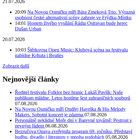
21.07.2026
20:09
Na Novou Osmičku míří Bára Zmeková Trio. Výrazná
osobnost české alternativní scény zahraje ve Frýdku-Místku
14:01
Hostem živého vysílání Rádia Ostravan bude herec
Dušan Urban
20.07.2026
10:03
Štěrkovna Open Music: Klubová scéna na festivalu
nabídne Krhuta i Beatles
Zobrazit další
Nejnovější články
Ředitel festivalu Folklor bez hranic Lukáš Pavlík: Naše
publikum mládne. Letos hostíme šest zahraničních souborů
07.08.2026
Na Novou Osmičku míří Ondřej Havelka & His Melody
Makers. Sobotní koncert je zdarma
07.08.2026
Personálně neklidné Moře dní v Barevné továrně: Pestrost s
pevným řádem
06.08.2026
Bezručova Opava zveřejnila program 69. ročníku. Představí
hudbu, divadlo i literaturu v mnoha podobách
05.08.2026