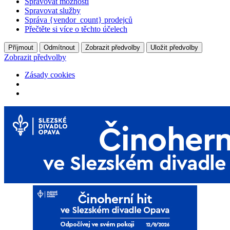
Spravovat možnosti
Spravovat služby
Správa {vendor_count} prodejců
Přečtěte si více o těchto účelech
Příjmout
Odmítnout
Zobrazit předvolby
Uložit předvolby
Zobrazit předvolby
Zásady cookies