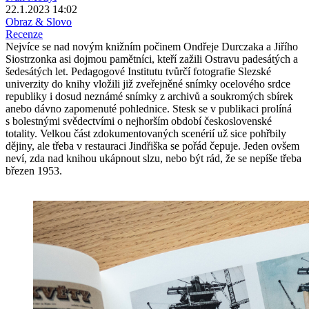
22.1.2023 14:02
Obraz & Slovo
Recenze
Nejvíce se nad novým knižním počinem Ondřeje Durczaka a Jiřího
Siostrzonka asi dojmou pamětníci, kteří zažili Ostravu padesátých a
šedesátých let. Pedagogové Institutu tvůrčí fotografie Slezské
univerzity do knihy vložili již zveřejněné snímky ocelového srdce
republiky i dosud neznámé snímky z archivů a soukromých sbírek
anebo dávno zapomenuté pohlednice. Stesk se v publikaci prolíná
s bolestnými svědectvími o nejhorším období československé
totality. Velkou část zdokumentovaných scenérií už sice pohřbily
dějiny, ale třeba v restauraci Jindřiška se pořád čepuje. Jeden ovšem
neví, zda nad knihou ukápnout slzu, nebo být rád, že se nepíše třeba
březen 1953.