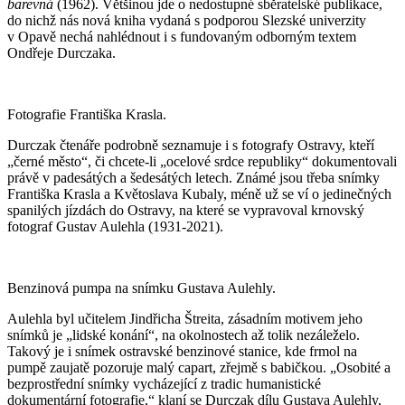
barevná
(1962). Většinou jde o nedostupné sběratelské publikace,
do nichž nás nová kniha vydaná s podporou Slezské univerzity
v Opavě nechá nahlédnout i s fundovaným odborným textem
Ondřeje Durczaka.
Fotografie Františka Krasla.
Durczak čtenáře podrobně seznamuje i s fotografy Ostravy, kteří
„černé město“, či chcete-li „ocelové srdce republiky“ dokumentovali
právě v padesátých a šedesátých letech. Známé jsou třeba snímky
Františka Krasla a Květoslava Kubaly, méně už se ví o jedinečných
spanilých jízdách do Ostravy, na které se vypravoval krnovský
fotograf Gustav Aulehla (1931-2021).
Benzinová pumpa na snímku Gustava Aulehly.
Aulehla byl učitelem Jindřicha Štreita, zásadním motivem jeho
snímků je „lidské konání“, na okolnostech až tolik nezáleželo.
Takový je i snímek ostravské benzinové stanice, kde frmol na
pumpě zaujatě pozoruje malý capart, zřejmě s babičkou. „Osobité a
bezprostřední snímky vycházející z tradic humanistické
dokumentární fotografie,“ klaní se Durczak dílu Gustava Aulehly,