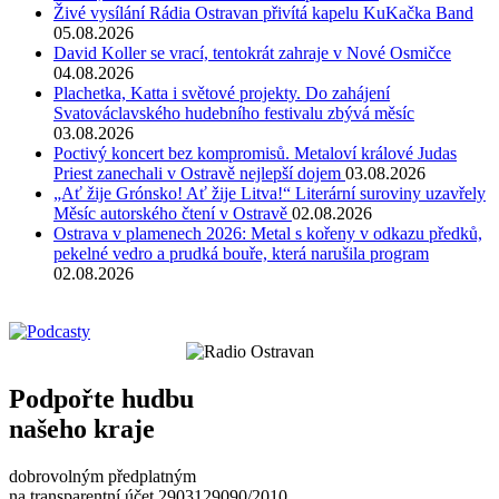
Živé vysílání Rádia Ostravan přivítá kapelu KuKačka Band
05.08.2026
David Koller se vrací, tentokrát zahraje v Nové Osmičce
04.08.2026
Plachetka, Katta i světové projekty. Do zahájení
Svatováclavského hudebního festivalu zbývá měsíc
03.08.2026
Poctivý koncert bez kompromisů. Metaloví králové Judas
Priest zanechali v Ostravě nejlepší dojem
03.08.2026
„Ať žije Grónsko! Ať žije Litva!“ Literární suroviny uzavřely
Měsíc autorského čtení v Ostravě
02.08.2026
Ostrava v plamenech 2026: Metal s kořeny v odkazu předků,
pekelné vedro a prudká bouře, která narušila program
02.08.2026
Podpořte hudbu
našeho kraje
dobrovolným předplatným
na transparentní účet 2903129090/2010.