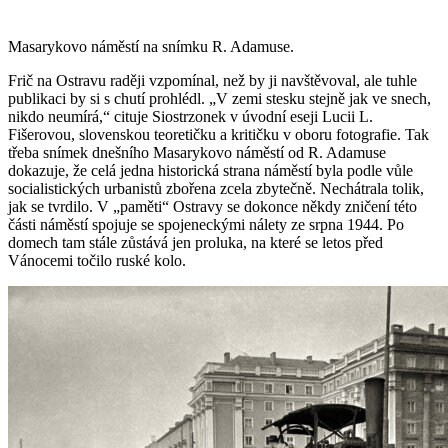
Masarykovo náměstí na snímku R. Adamuse.
Frič na Ostravu raději vzpomínal, než by ji navštěvoval, ale tuhle
publikaci by si s chutí prohlédl. „V zemi stesku stejně jak ve snech,
nikdo neumírá,“ cituje Siostrzonek v úvodní eseji Lucii L.
Fišerovou, slovenskou teoretičku a kritičku v oboru fotografie. Tak
třeba snímek dnešního Masarykovo náměstí od R. Adamuse
dokazuje, že celá jedna historická strana náměstí byla podle vůle
socialistických urbanistů zbořena zcela zbytečně. Nechátrala tolik,
jak se tvrdilo. V „paměti“ Ostravy se dokonce někdy zničení této
části náměstí spojuje se spojeneckými nálety ze srpna 1944. Po
domech tam stále zůstává jen proluka, na které se letos před
Vánocemi točilo ruské kolo.