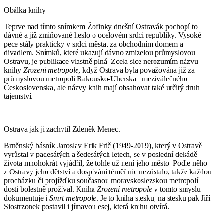
Obálka knihy.
Teprve nad tímto snímkem Žofinky dnešní Ostravák pochopí to
dávné a již zmiňované heslo o ocelovém srdci republiky. Vysoké
pece stály prakticky v srdci města, za obchodním domem a
divadlem. Snímků, které ukazují dávno zmizelou průmyslovou
Ostravu, je publikace vlastně plná. Zcela sice nerozumím názvu
knihy
Zrození metropole
, když Ostrava byla považována již za
průmyslovou metropoli Rakousko-Uherska i meziválečného
Československa, ale názvy knih mají obsahovat také určitý druh
tajemství.
Ostrava jak ji zachytil Zdeněk Menec.
Brněnský básník Jaroslav Erik Frič (1949-2019), který v Ostravě
vyrůstal v padesátých a šedesátých letech, se v poslední dekádě
života mnohokrát vyjádřil, že tohle už není jeho město. Podle něho
z Ostravy jeho dětství a dospívání téměř nic nezůstalo, takže každou
procházku či projížďku současnou moravskoslezskou metropolí
dosti bolestně prožíval. Kniha
Zrození metropole
v tomto smyslu
dokumentuje i
Smrt metropole
. Je to kniha stesku, na stesku pak Jiří
Siostrzonek postavil i jímavou esej, která knihu otvírá.