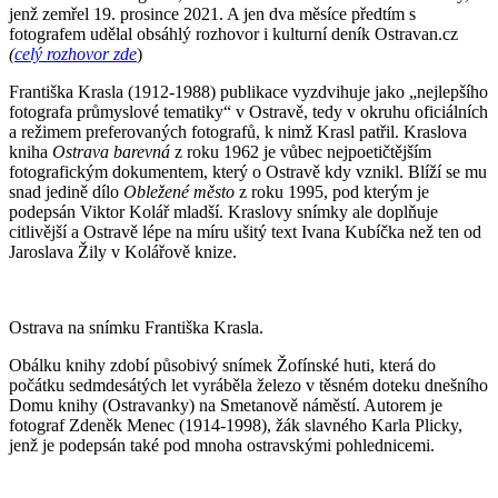
jenž zemřel 19. prosince 2021. A jen dva měsíce předtím s
fotografem udělal obsáhlý rozhovor i kulturní deník Ostravan.cz
(
celý rozhovor zde
)
Františka Krasla (1912-1988) publikace vyzdvihuje jako „nejlepšího
fotografa průmyslové tematiky“ v Ostravě, tedy v okruhu oficiálních
a režimem preferovaných fotografů, k nimž Krasl patřil. Kraslova
kniha
Ostrava barevná
z roku 1962 je vůbec nejpoetičtějším
fotografickým dokumentem, který o Ostravě kdy vznikl. Blíží se mu
snad jedině dílo
Obležené město
z roku 1995, pod kterým je
podepsán Viktor Kolář mladší. Kraslovy snímky ale doplňuje
citlivější a Ostravě lépe na míru ušitý text Ivana Kubíčka než ten od
Jaroslava Žily v Kolářově knize.
Ostrava na snímku Františka Krasla.
Obálku knihy zdobí působivý snímek Žofínské huti, která do
počátku sedmdesátých let vyráběla železo v těsném doteku dnešního
Domu knihy (Ostravanky) na Smetanově náměstí. Autorem je
fotograf Zdeněk Menec (1914-1998), žák slavného Karla Plicky,
jenž je podepsán také pod mnoha ostravskými pohlednicemi.