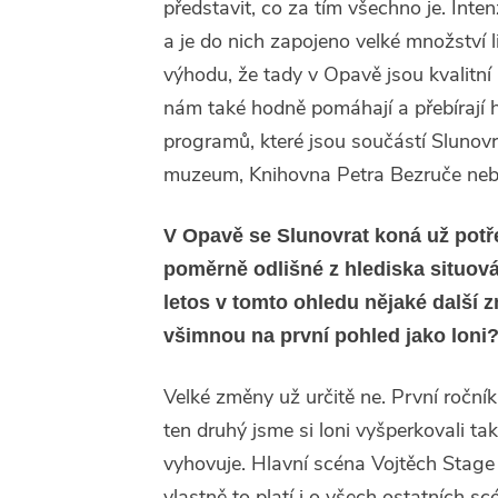
představit, co za tím všechno je. Inte
a je do nich zapojeno velké množství 
výhodu, že tady v Opavě jsou kvalitní in
nám také hodně pomáhají a přebírají 
programů, které jsou součástí Slunovr
muzeum, Knihovna Petra Bezruče ne
V Opavě se Slunovrat koná už potře
poměrně odlišné z hlediska situov
letos v tomto ohledu nějaké další z
všimnou na první pohled jako loni
Velké změny už určitě ne. První ročník
ten druhý jsme si loni vyšperkovali t
vyhovuje. Hlavní scéna Vojtěch Stage
vlastně to platí i o všech ostatních s