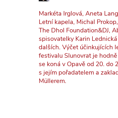
Markéta Irglová, Aneta Lang
Letní kapela, Michal Proko
The Dhol Foundation&DJ, Ab
spisovatelky Karin Lednick
dalších. Výčet účinkujících 
festivalu Slunovrat je hodně
se koná v Opavě od 20. do 22
s jejím pořadatelem a zakl
Müllerem.