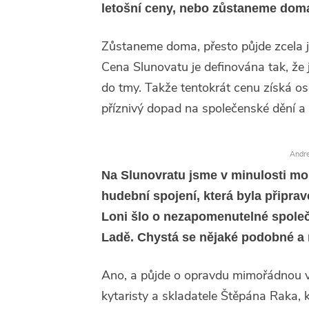
letošní ceny, nebo zůstaneme dom
Zůstaneme doma, přesto půjde zcela j
Cena Slunovatu je definována tak, že j
do tmy. Takže tentokrát cenu získá o
příznivý dopad na společenské dění a 
Andre
Na Slunovratu jsme v minulosti moh
hudební spojení, která byla připrave
Loni šlo o nezapomenutelné společ
Ladě. Chystá se nějaké podobné a 
Ano, a půjde o opravdu mimořádnou v
kytaristy a skladatele Štěpána Raka, kt