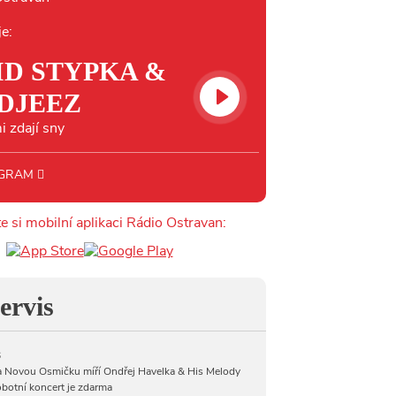
je:
ID STYPKA &
DJEEZ
i zdají sny
OGRAM
e si mobilní aplikaci Rádio Ostravan:
ervis
6
 Novou Osmičku míří Ondřej Havelka & His Melody
botní koncert je zdarma