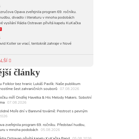
6
zručova Opava zveřejnila program 69. ročníku.
hudbu, divadlo i literaturu v mnoha podobách
vé vysílání Rádia Ostravan přivítá kapelu KuKačka
O
6
vid Koller se vrací, tentokrát zahraje v Nové
6
ALŠÍ
achetka, Katta i světové projekty. Do zahájení
jší články
avského hudebního festivalu zbývá měsíc
6
alu Folklor bez hranic Lukáš Pavlík: Naše publikum
 Ostravy se vrací britští Modestep, vystoupí v
 hostíme šest zahraničních souborů
07.08.2026
v klubu Barrák
VIDEO
měvné historky ze života ostravské kapely Verše:
čku míří Ondřej Havelka & His Melody Makers. Sobotní
nutých baterek až po kuriózní krádež kláves
arma
07.08.2026
AUDIO
6
lidné Moře dní v Barevné továrně: Pestrost s pevným
2026
ncert legendárních Judas Priest se blíží. Zbývá jen
sítek posledních vstupenek
a zveřejnila program 69. ročníku. Představí hudbu,
raturu v mnoha podobách
05.08.2026
6
mřela ostravská baletka Vlasta Pavelcová, držitelka
Rádia Ostravan přivítá kapelu KuKačka Band
05.08.2026