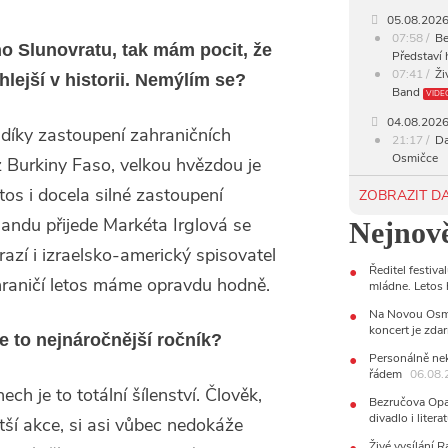
05.08.202
07:58
Be
o Slunovratu, tak mám pocit, že
Představí 
07:41
Ži
hlejší v historii. Nemýlím se?
Band
VIDE
04.08.202
en díky zastoupení zahraničních
21:17
Da
Osmičce
z Burkiny Faso, velkou hvězdou je
03.08.202
os i docela silné zastoupení
ZOBRAZIT D
12:45
Pl
landu přijede Markéta Irglová se
Nejnově
Svatovácl
zí i izraelsko-americký spisovatel
29.07.202
Ředitel festiv
11:00
Do
hraničí letos máme opravdu hodně.
mládne. Letos
listopadu 
10:33
Ús
Na Novou Osmi
Od zapome
koncert je zd
Je to nejnáročnější ročník?
28.07.202
Personálně nek
řádem
15:51
06.08.
Ko
ch je to totální šílenství. Člověk,
několik de
Bezručova Opav
divadlo i lite
ší akce, si asi vůbec nedokáže
27.07.202
20:44
Ze
Živé vysílání 