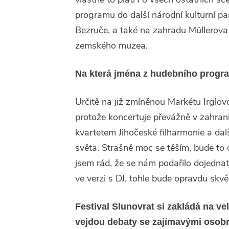
programu do další národní kulturní pa
Bezruče, a také na zahradu Müllerov
zemského muzea.
Na která jména z hudebního progra
Určitě na již zmíněnou Markétu Irglov
protože koncertuje převážně v zahra
kvartetem Jihočeské filharmonie a da
světa. Strašně moc se těším, bude to 
jsem rád, že se nám podařilo dojedna
ve verzi s DJ, tohle bude opravdu skvě
Festival Slunovrat si zakládá na ve
vejdou debaty se zajímavými osobnos