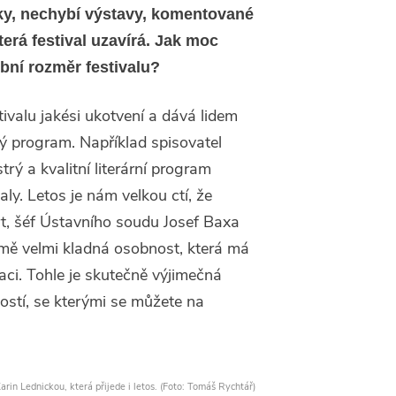
iky, nechybí výstavy, komentované
která festival uzavírá. Jak moc
bní rozměr festivalu?
tivalu jakési ukotvení a dává lidem
tý program. Například spisovatel
rý a kvalitní literární program
valy. Letos je nám velkou ctí, že
art, šéf Ústavního soudu Josef Baxa
 mě velmi kladná osobnost, která má
ci. Tohle je skutečně výjimečná
ností, se kterými se můžete na
arin Lednickou, která přijede i letos. (Foto: Tomáš Rychtář)