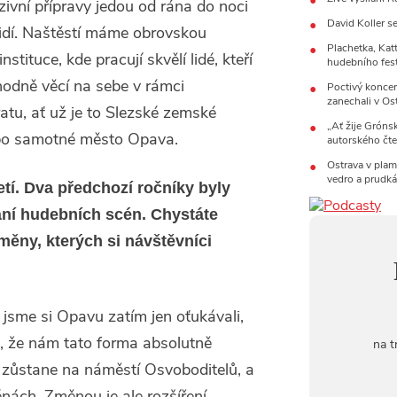
nzivní přípravy jedou od rána do noci
Ceny Tháli
David Koller s
10:06
La
lidí. Naštěstí máme obrovskou
Kirschner,
Plachetka, Kat
stituce, kde pracují skvělí lidé, kteří
hudebního fes
24.07.202
hodně věcí na sebe v rámci
17:06
Zp
Poctivý koncer
zanechali v Os
atu, ať už je to Slezské zemské
22.07.202
„Ať žije Grónsk
10:02
Ka
bo samotné město Opava.
autorského čte
jsme upgr
Ostrava v plam
21.07.202
vedro a prudká
20:09
Na
tí. Dva předchozí ročníky byly
osobnost č
ání hudebních scén. Chystáte
14:01
Ho
Dušan Ur
měny, kterých si návštěvníci
20.07.202
?
10:03
Št
nabídne Kr
 jsme si Opavu zatím jen oťukávali,
ak, že nám tato forma absolutně
na t
 zůstane na náměstí Osvoboditelů, a
cénách. Změnou je ale rozšíření