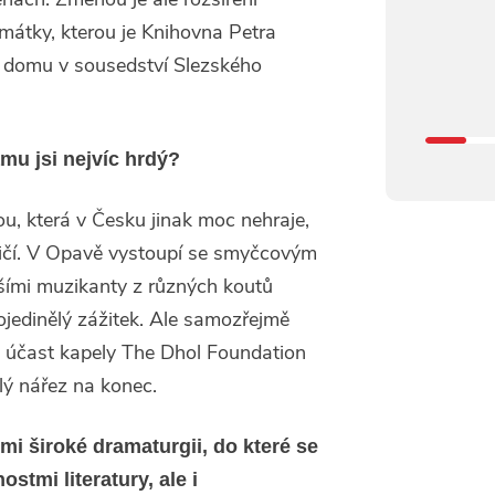
mátky, kterou je Knihovna Petra
a domu v sousedství Slezského
mu jsi nejvíc hrdý?
ou, která v Česku jinak moc nehraje,
ničí. V Opavě vystoupí se smyčcovým
lšími muzikanty z různých koutů
ojedinělý zážitek. Ale samozřejmě
t účast kapely The Dhol Foundation
lý nářez na konec.
lmi široké dramaturgii, do které se
tmi literatury, ale i