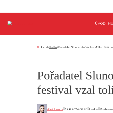
ÚVOD
HU
Úvod
Hudba
Pořadatel Slunovratu Václav Müller: Těší nás,
Pořadatel Sluno
festival vzal tol
Aleš Honus
17.6.2024 06:28
Hudba
Rozhovor