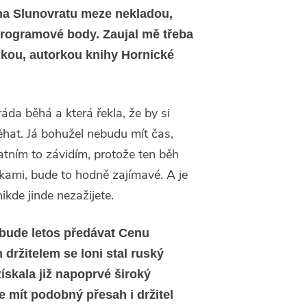
 na Slunovratu meze nekladou,
programové body. Zaujal mě třeba
kou, autorkou knihy Hornické
áda běhá a která řekla, že by si
ěhat. Já bohužel nebudu mít čas,
atním to závidím, protože ten běh
ami, bude to hodně zajímavé. A je
ikde jinde nezažijete.
 bude letos předávat Cenu
 držitelem se loni stal ruský
ískala již napoprvé široký
 mít podobný přesah i držitel