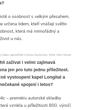
a?
istě o osobnost s velkým přesahem.
e určena lidem, kteří vnášejí světlo
sobnost, která má mimořádný a
život u nás.
j Zubov (uprostřed) s Cenou Slunovratu. (Foto: Ales Honus)
li zažívat i velmi zajímavá
na jen pro tuto jednu příležitost.
né vystoupení kapel Longital a
nečekané spojení i letos?
ěc – premiéru autorské skladby
erá vznikla u příležitosti 800. výročí