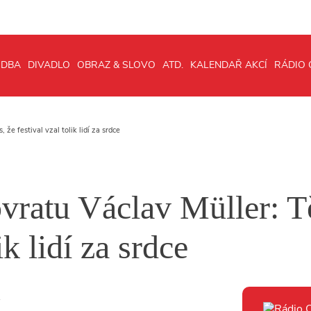
DBA
DIVADLO
OBRAZ & SLOVO
ATD.
KALENDAŘ AKCÍ
RÁDIO
 že festival vzal tolik lidí za srdce
vratu Václav Müller: Tě
ik lidí za srdce