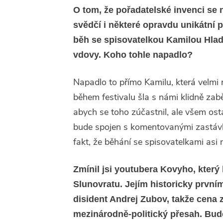
O tom, že pořadatelské invenci se
svědčí i některé opravdu unikátní 
běh se spisovatelkou Kamilou Hlad
vdovy. Koho tohle napadlo?
Napadlo to přímo Kamilu, která velmi r
během festivalu šla s námi klidně zab
abych se toho zúčastnil, ale všem ost
bude spojen s komentovanými zastávk
fakt, že běhání se spisovatelkami asi n
Zmínil jsi youtubera Kovyho, který
Slunovratu. Jejím historicky prvním
disident Andrej Zubov, takže cena z
mezinárodně-politický přesah. Bude