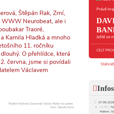
Právě hra
erová, Štěpán Rak, Zrní,
DAV
p, WWW Neurobeat, ale i
oubakar Traoré,
BAN
á a Kamila Hladká a mnoho
Ještě se m
letošního 11. ročníku
CELÝ PR
 dlouhý. O přehlídce, která
. června, jsme si povídali
Stáhnět
adatelem Václavem
Infos
07.08.202
Ředitel festivalu Slunovrat Václav Müller se synem.
11:53
Na
Foto: Zdeněk Karla
Makers. So