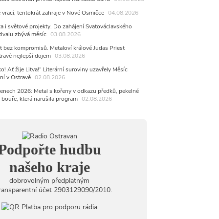
e za celoživotní mistrovství
e vrací, tentokrát zahraje v Nové Osmičce
04.08.2026
dná Čeladná nabídne Olympic, Langerovou i
 návštěvníci nově zaplatí už jen pomocí čipů
ta i světové projekty. Do zahájení Svatováclavského
tivalu zbývá měsíc
03.08.2026
6
ěvačka Tanja vydala nové EP Plamen
t bez kompromisů. Metaloví králové Judas Priest
VIDEO
travě nejlepší dojem
03.08.2026
6
o! Ať žije Litva!“ Literární suroviny uzavřely Měsíc
pela Midnight v Rádiu Ostravan: Od minulého roku
ní v Ostravě
02.08.2026
adovali naši show
AUDIO
enech 2026: Metal s kořeny v odkazu předků, pekelné
6
 bouře, která narušila program
02.08.2026
 Novou Osmičku míří Bára Zmeková Trio. Výrazná
eské alternativní scény zahraje ve Frýdku-Místku
stem živého vysílání Rádia Ostravan bude herec
ban
6
Podpořte hudbu
ěrkovna Open Music: Klubová scéna na festivalu
huta i Beatles
našeho kraje
dobrovolným předplatným
ransparentní účet 2903129090/2010.