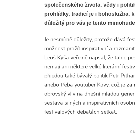
společenského života, vědy i polit
prohlídky, tradicí je i bohoslužba, 
důležitý pro vás je tento mimohude
Je nesmírně důležitý, protože dává fes
možnost prožít inspirativní a rozmani
Leoš Kyša veřejně napsal, že tahle pest
nemají ani některé velké literární festi
přijedou také bývalý politik Petr Pith
anebo třeba youtuber Kovy, což je za
obrovský vliv na dnešní mladou genera
sestava silných a inspirativních osob
festivalových debatách setkat.
S K