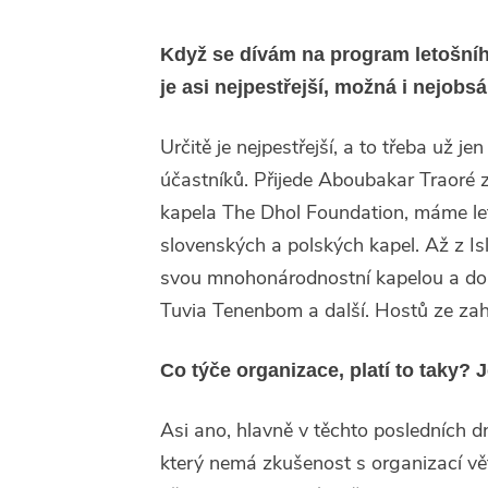
Když se dívám na program letošníh
je asi nejpestřejší, možná i nejobsá
Určitě je nejpestřejší, a to třeba už j
účastníků. Přijede Aboubakar Traoré 
kapela The Dhol Foundation, máme let
slovenských a polských kapel. Až z Is
svou mnohonárodnostní kapelou a dora
Tuvia Tenenbom a další. Hostů ze za
Co týče organizace, platí to taky? 
Asi ano, hlavně v těchto posledních dne
který nemá zkušenost s organizací vět