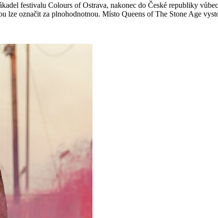
kadel festivalu Colours of Ostrava, nakonec do České republiky vůbec n
erou lze označit za plnohodnotnou. Místo Queens of The Stone Age vy