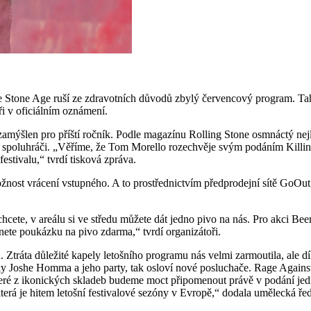
he Stone Age ruší ze zdravotních důvodů zbylý červencový program. Tahle
oři v oficiálním oznámení.
šlen pro příští ročník. Podle magazínu Rolling Stone osmnáctý nejlepš
 spoluhráči. „Věříme, že Tom Morello rozechvěje svým podáním Killin
stivalu,“ tvrdí tisková zpráva.
ožnost vrácení vstupného. A to prostřednictvím předprodejní sítě GoO
hcete, v areálu si ve středu můžete dát jedno pivo na nás. Pro akci Be
ete poukázku na pivo zdarma,“ tvrdí organizátoři.
 Ztráta důležité kapely letošního programu nás velmi zarmoutila, ale 
šky Joshe Homma a jeho party, tak osloví nové posluchače. Rage Against
některé z ikonických skladeb budeme moct připomenout právě v podání je
á je hitem letošní festivalové sezóny v Evropě,“ dodala umělecká ředi