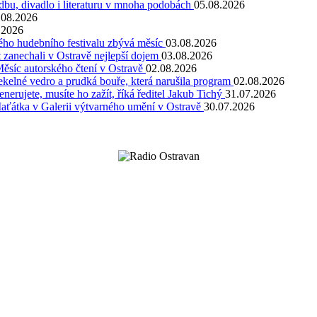
dbu, divadlo i literaturu v mnoha podobách
05.08.2026
.08.2026
.2026
kého hudebního festivalu zbývá měsíc
03.08.2026
 zanechali v Ostravě nejlepší dojem
03.08.2026
Měsíc autorského čtení v Ostravě
02.08.2026
kelné vedro a prudká bouře, která narušila program
02.08.2026
rujete, musíte ho zažít, říká ředitel Jakub Tichý
31.07.2026
Maťátka v Galerii výtvarného umění v Ostravě
30.07.2026