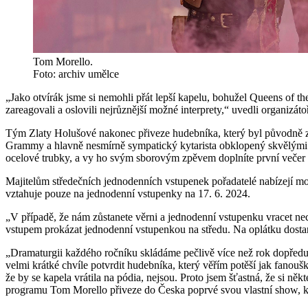
Tom Morello.
Foto: archiv umělce
„Jako otvírák jsme si nemohli přát lepší kapelu, bohužel Queens of t
zareagovali a oslovili nejrůznější možné interprety,“ uvedli organizát
Tým Zlaty Holušové nakonec přiveze hudebníka, který byl původně zamý
Grammy a hlavně nesmírně sympatický kytarista obklopený skvělými
ocelové trubky, a vy ho svým sborovým zpěvem doplníte první večer fe
Majitelům středečních jednodenních vstupenek pořadatelé nabízejí m
vztahuje pouze na jednodenní vstupenky na 17. 6. 2024.
„V případě, že nám zůstanete věrni a jednodenní vstupenku vracet nec
vstupem prokázat jednodenní vstupenkou na středu. Na oplátku dostan
„Dramaturgii každého ročníku skládáme pečlivě více než rok dopředu.
velmi krátké chvíle potvrdit hudebníka, který věřím potěší jak fanou
že by se kapela vrátila na pódia, nejsou. Proto jsem šťastná, že si 
programu Tom Morello přiveze do Česka poprvé svou vlastní show, kter