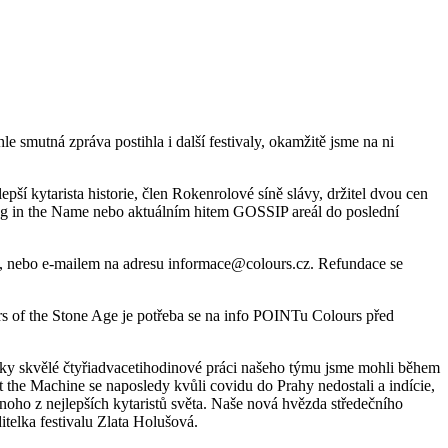
 smutná zpráva postihla i další festivaly, okamžitě jsme na ni
í kytarista historie, člen Rokenrolové síně slávy, držitel dvou cen
g in the Name nebo aktuálním hitem GOSSIP areál do poslední
ut, nebo e-mailem na adresu informace@colours.cz. Refundace se
ers of the Stone Age je potřeba se na info POINTu Colours před
díky skvělé čtyřiadvacetihodinové práci našeho týmu jsme mohli během
 the Machine se naposledy kvůli covidu do Prahy nedostali a indície,
dnoho z nejlepších kytaristů světa. Naše nová hvězda středečního
telka festivalu Zlata Holušová.