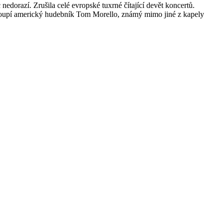
edorazí. Zrušila celé evropské tuxrné čítající devět koncertů.
stoupí americký hudebník Tom Morello, známý mimo jiné z kapely