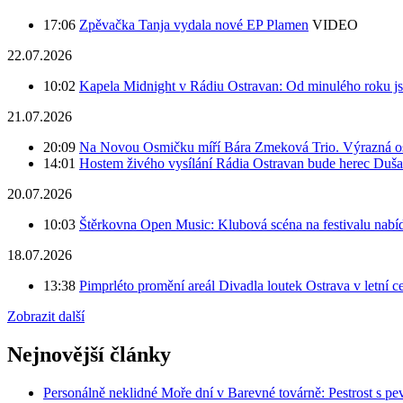
17:06
Zpěvačka Tanja vydala nové EP Plamen
VIDEO
22.07.2026
10:02
Kapela Midnight v Rádiu Ostravan: Od minulého roku j
21.07.2026
20:09
Na Novou Osmičku míří Bára Zmeková Trio. Výrazná oso
14:01
Hostem živého vysílání Rádia Ostravan bude herec Duš
20.07.2026
10:03
Štěrkovna Open Music: Klubová scéna na festivalu nabíd
18.07.2026
13:38
Pimprléto promění areál Divadla loutek Ostrava v letní 
Zobrazit další
Nejnovější články
Personálně neklidné Moře dní v Barevné továrně: Pestrost s 