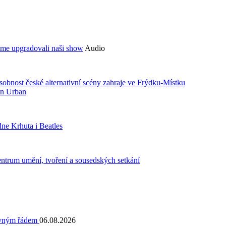
sme upgradovali naši show
Audio
bnost české alternativní scény zahraje ve Frýdku-Místku
an Urban
ne Krhuta i Beatles
centrum umění, tvoření a sousedských setkání
pevným řádem
06.08.2026