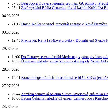
07:58
Bezručova Opava zveřejnila program 69. ročníku. Předst
07:41
Živé vysílání Rádia Ostravan přivítá kapelu KuKačka B
04.08.2026
21:17
David Koller se vrací, tentokrát zahraje v Nové Osmičce
03.08.2026
12:45
Plachetka, Katta i světové projekty. Do zahájení Svatov
29.07.2026
11:00
Do Ostravy se vrací britští Modestep, vystoupí v listopa
10:33
Úsměvné historky ze života ostravské kapely Verše: Od 
28.07.2026
15:51
Koncert legendárních Judas Priest se blíží. Zbývá jen ně
27.07.2026
20:44
Zemřela ostravská baletka Vlasta Pavelcová, držitelka Ce
10:06
Ladná Čeladná nabídne Olympic, Langerovou i Kirschner,
24.07.2026