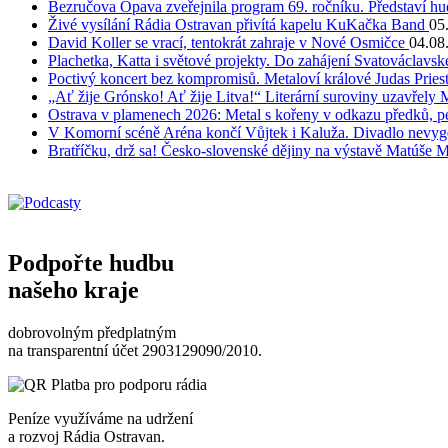
Bezručova Opava zveřejnila program 69. ročníku. Představí hu
Živé vysílání Rádia Ostravan přivítá kapelu KuKačka Band
05
David Koller se vrací, tentokrát zahraje v Nové Osmičce
04.08
Plachetka, Katta i světové projekty. Do zahájení Svatováclavs
Poctivý koncert bez kompromisů. Metaloví králové Judas Priest
„Ať žije Grónsko! Ať žije Litva!“ Literární suroviny uzavřely 
Ostrava v plamenech 2026: Metal s kořeny v odkazu předků, pe
V Komorní scéně Aréna končí Vůjtek i Kaluža. Divadlo nevygene
Bratříčku, drž sa! Česko-slovenské dějiny na výstavě Matúše 
Podpořte hudbu
našeho kraje
dobrovolným předplatným
na transparentní účet 2903129090/2010.
Peníze využíváme na udržení
a rozvoj Rádia Ostravan.