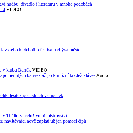
aví hudbu, divadlo i literaturu v mnoha podobách
and
VIDEO
áclavského hudebního festivalu zbývá měsíc
du v klubu Barrák
VIDEO
zapomenutých baterek až po kuriózní krádež kláves
Audio
kolik desítek posledních vstupenek
ny Thálie za celoživotní mistrovství
 návštěvníci nově zaplatí už jen pomocí čipů