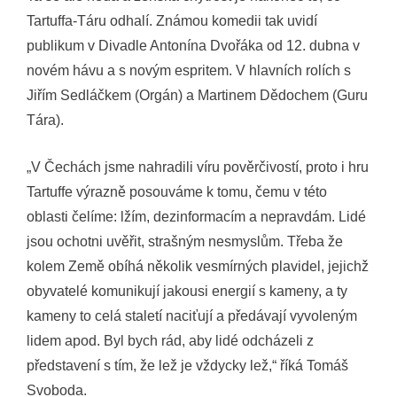
Tartuffa-Táru odhalí. Známou komedii tak uvidí
publikum v Divadle Antonína Dvořáka od 12. dubna v
novém hávu a s novým espritem. V hlavních rolích s
Jiřím Sedláčkem (Orgán) a Martinem Dědochem (Guru
Tára).
„V Čechách jsme nahradili víru pověrčivostí, proto i hru
Tartuffe výrazně posouváme k tomu, čemu v této
oblasti čelíme: lžím, dezinformacím a nepravdám. Lidé
jsou ochotni uvěřit, strašným nesmyslům. Třeba že
kolem Země obíhá několik vesmírných plavidel, jejichž
obyvatelé komunikují jakousi energií s kameny, a ty
kameny to celá staletí naciťují a předávají vyvoleným
lidem apod. Byl bych rád, aby lidé odcházeli z
představení s tím, že lež je vždycky lež,“ říká Tomáš
Svoboda.