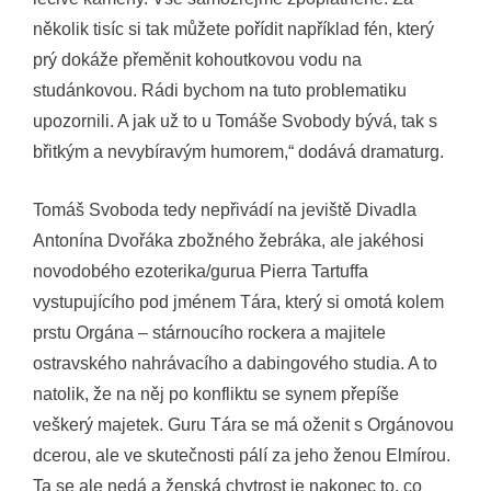
několik tisíc si tak můžete pořídit například fén, který
prý dokáže přeměnit kohoutkovou vodu na
studánkovou. Rádi bychom na tuto problematiku
upozornili. A jak už to u Tomáše Svobody bývá, tak s
břitkým a nevybíravým humorem,“ dodává dramaturg.
Tomáš Svoboda tedy nepřivádí na jeviště Divadla
Antonína Dvořáka zbožného žebráka, ale jakéhosi
novodobého ezoterika/gurua Pierra Tartuffa
vystupujícího pod jménem Tára, který si omotá kolem
prstu Orgána – stárnoucího rockera a majitele
ostravského nahrávacího a dabingového studia. A to
natolik, že na něj po konfliktu se synem přepíše
veškerý majetek. Guru Tára se má oženit s Orgánovou
dcerou, ale ve skutečnosti pálí za jeho ženou Elmírou.
Ta se ale nedá a ženská chytrost je nakonec to, co