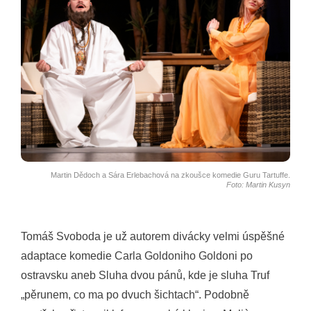
Martin Dědoch a Sára Erlebachová na zkoušce komedie Guru Tartuffe.
Foto: Martin Kusyn
Tomáš Svoboda je už autorem divácky velmi úspěšné
adaptace komedie Carla Goldoniho Goldoni po
ostravsku aneb Sluha dvou pánů, kde je sluha Truf
„pěrunem, co ma po dvuch šichtach“. Podobně