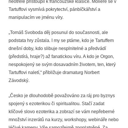
neotřele přistoupil k francouzské klasice. Molière se v
Tartuffovi vysmívá pokrytectví, pánbíčkářství a
manipulacím ve jménu víry.
„Tomáš Svoboda děj posunul do současnosti, ale
podstata hry zůstala. I my se ptáme, kdo je Tartuffem
dnešní doby, kdo slibuje nesplnitelné a předvádí
(předstírá, hraje?) až fanatickou víru. A kdo je Orgon,
nespokojený se svým dosavadním životem, ten, který
Tartuffovi naletí,“ přibližuje dramaturg Norbert
Závodský.
„Česko je dlouhodobě považováno za ráj pro byznys
spojený s ezoterikou či spiritualitou. Stačí zadat
klíčové slovo ezoterika a zobrazí se vám nepřeberné
množství inzerátů na kurzy, workshopy, webináře nebo
léčivé kameny. Vše samozřejmě zpoplatněné. Za