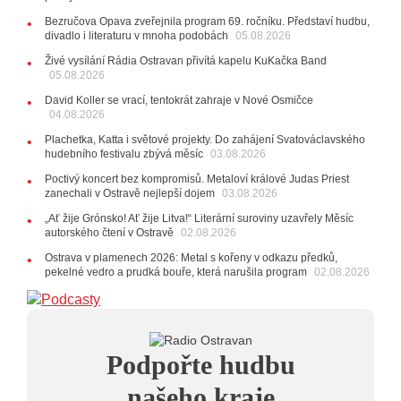
15:51
Koncert legendárních Judas Priest se blíží. Zbývá
Bezručova Opava zveřejnila program 69. ročníku. Představí hudbu,
jen několik desítek posledních vstupenek
divadlo i literaturu v mnoha podobách
05.08.2026
27.07.2026
Živé vysílání Rádia Ostravan přivítá kapelu KuKačka Band
20:44
Zemřela ostravská baletka Vlasta Pavelcová,
05.08.2026
držitelka Ceny Thálie za celoživotní mistrovství
David Koller se vrací, tentokrát zahraje v Nové Osmičce
10:06
Ladná Čeladná nabídne Olympic, Langerovou i
04.08.2026
Kirschner, návštěvníci nově zaplatí už jen pomocí čipů
Plachetka, Katta i světové projekty. Do zahájení Svatováclavského
24.07.2026
hudebního festivalu zbývá měsíc
03.08.2026
17:06
Zpěvačka Tanja vydala nové EP Plamen
VIDEO
Poctivý koncert bez kompromisů. Metaloví králové Judas Priest
22.07.2026
zanechali v Ostravě nejlepší dojem
03.08.2026
10:02
Kapela Midnight v Rádiu Ostravan: Od minulého
„Ať žije Grónsko! Ať žije Litva!“ Literární suroviny uzavřely Měsíc
roku jsme upgradovali naši show
AUDIO
autorského čtení v Ostravě
02.08.2026
21.07.2026
Ostrava v plamenech 2026: Metal s kořeny v odkazu předků,
20:09
Na Novou Osmičku míří Bára Zmeková Trio.
pekelné vedro a prudká bouře, která narušila program
02.08.2026
Výrazná osobnost české alternativní scény zahraje ve
Frýdku-Místku
14:01
Hostem živého vysílání Rádia Ostravan bude
herec Dušan Urban
20.07.2026
Podpořte hudbu
10:03
Štěrkovna Open Music: Klubová scéna na festivalu
nabídne Krhuta i Beatles
našeho kraje