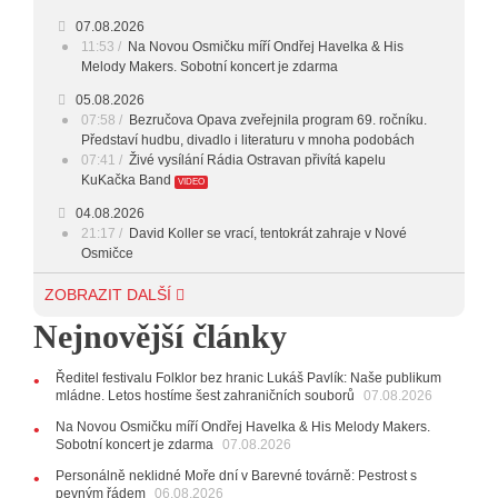
23:00 - 00:00
POTICHU
07.08.2026
11:53
Na Novou Osmičku míří Ondřej Havelka & His
Melody Makers. Sobotní koncert je zdarma
05.08.2026
07:58
Bezručova Opava zveřejnila program 69. ročníku.
Představí hudbu, divadlo i literaturu v mnoha podobách
07:41
Živé vysílání Rádia Ostravan přivítá kapelu
KuKačka Band
VIDEO
04.08.2026
21:17
David Koller se vrací, tentokrát zahraje v Nové
Osmičce
03.08.2026
ZOBRAZIT DALŠÍ
12:45
Plachetka, Katta i světové projekty. Do zahájení
Nejnovější články
Svatováclavského hudebního festivalu zbývá měsíc
29.07.2026
Ředitel festivalu Folklor bez hranic Lukáš Pavlík: Naše publikum
11:00
Do Ostravy se vrací britští Modestep, vystoupí v
mládne. Letos hostíme šest zahraničních souborů
07.08.2026
listopadu v klubu Barrák
VIDEO
10:33
Úsměvné historky ze života ostravské kapely
Na Novou Osmičku míří Ondřej Havelka & His Melody Makers.
Verše: Od zapomenutých baterek až po kuriózní krádež
Sobotní koncert je zdarma
07.08.2026
kláves
AUDIO
Personálně neklidné Moře dní v Barevné továrně: Pestrost s
pevným řádem
28.07.2026
06.08.2026