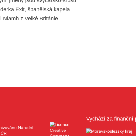
mi jmény jsou švýcarsko-srbští
derka Exit, španělská kapela
 Niamh z Velké Británie.
Vychází za finanční 