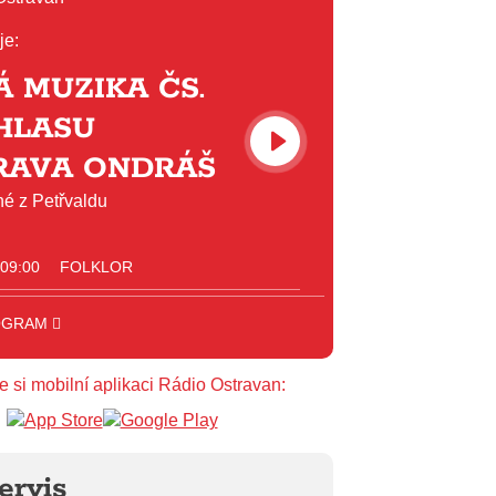
je:
 MUZIKA ČS.
HLASU
RAVA ONDRÁŠ
é z Petřvaldu
 09:00
FOLKLOR
 11:00
DOPOLEDNÍ MIX
OGRAM
 12:00
HITPARÁDA
e si mobilní aplikaci Rádio Ostravan:
 16:00
ART
 17:00
HODINA S MARIÍ
ervis
 18:00
HODINA S VĚRKOU