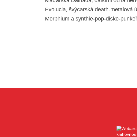
Maďarska Dalriada, dalšími oznámený
Evolucia, švýcarská death-metalová ú
Morphium a synthie-pop-disko-punkeři