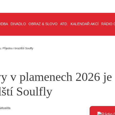
UDBA
DIVADLO
OBRAZ & SLOVO
ATD.
KALENDAŘ AKCÍ
RÁDIO 
řijedou i brazilští Soulfly
y v plamenech 2026 je
lští Soulfly
ktualita