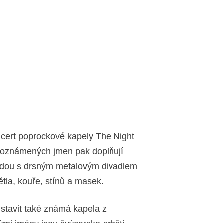
oncert poprockové kapely The Night
u oznámených jmen pak doplňují
edou s drsným metalovým divadlem
tla, kouře, stínů a masek.
dstavit také známá kapela z