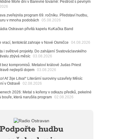
klidné Moře dní v Barevné továrně: Pestrost s pevným
6
.2026
ncert legendárních Judas Priest se blíží. Zbývá jen
va zveřejnila program 69. ročníku. Představí hudbu,
esítek posledních vstupenek
raturu v mnoha podobách
05.08.2026
6
Rádia Ostravan přivítá kapelu KuKačka Band
mřela ostravská baletka Vlasta Pavelcová,
Ceny Thálie za celoživotní mistrovství
e vrací, tentokrát zahraje v Nové Osmičce
04.08.2026
dná Čeladná nabídne Olympic, Langerovou i
 návštěvníci nově zaplatí už jen pomocí čipů
ta i světové projekty. Do zahájení Svatováclavského
tivalu zbývá měsíc
03.08.2026
6
ěvačka Tanja vydala nové EP Plamen
t bez kompromisů. Metaloví králové Judas Priest
VIDEO
stravě nejlepší dojem
03.08.2026
6
o! Ať žije Litva!“ Literární suroviny uzavřely Měsíc
pela Midnight v Rádiu Ostravan: Od minulého roku
ení v Ostravě
02.08.2026
adovali naši show
AUDIO
menech 2026: Metal s kořeny v odkazu předků, pekelné
6
á bouře, která narušila program
02.08.2026
 Novou Osmičku míří Bára Zmeková Trio. Výrazná
eské alternativní scény zahraje ve Frýdku-Místku
stem živého vysílání Rádia Ostravan bude herec
ban
6
Podpořte hudbu
ěrkovna Open Music: Klubová scéna na festivalu
huta i Beatles