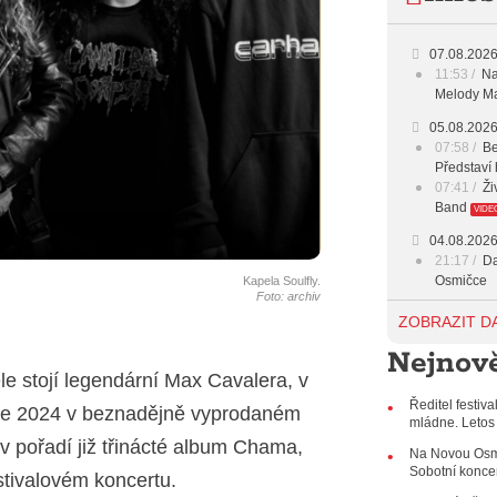
18:00 -
07.08.202
11:53
Na
19:00 -
Melody Ma
20:00 -
05.08.202
07:58
Be
Představí 
23:00 -
07:41
Ži
Band
VIDE
04.08.202
21:17
Da
Osmičce
Kapela Soulfly.
Foto: archiv
03.08.202
ZOBRAZIT D
12:45
Pl
Nejnově
Svatovácl
ele stojí legendární Max Cavalera, v
29.07.202
Ředitel festiv
11:00
Do
oce 2024 v beznadějně vyprodaném
mládne. Letos
listopadu 
 pořadí již třinácté album Chama,
10:33
Ús
Na Novou Osmi
Od zapome
Sobotní konce
estivalovém koncertu.
AUDIO