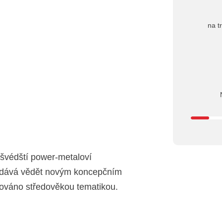
na t
 švédští power-metaloví
 dává vědět novým koncepčním
irováno středověkou tematikou.