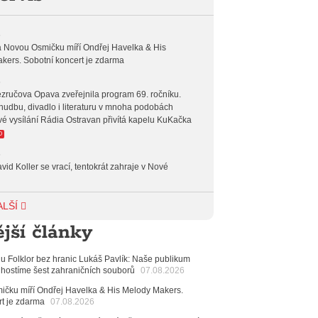
 19:00
HODINA S JARKEM
6
 Novou Osmičku míří Ondřej Havelka & His
 20:00
FOLK
kers. Sobotní koncert je zdarma
 23:00
VEČERNÍ MIX
6
zručova Opava zveřejnila program 69. ročníku.
hudbu, divadlo i literaturu v mnoha podobách
 00:00
POTICHU
vé vysílání Rádia Ostravan přivítá kapelu KuKačka
O
6
vid Koller se vrací, tentokrát zahraje v Nové
6
ALŠÍ
achetka, Katta i světové projekty. Do zahájení
jší články
avského hudebního festivalu zbývá měsíc
6
alu Folklor bez hranic Lukáš Pavlík: Naše publikum
 Ostravy se vrací britští Modestep, vystoupí v
 hostíme šest zahraničních souborů
07.08.2026
v klubu Barrák
VIDEO
měvné historky ze života ostravské kapely Verše:
čku míří Ondřej Havelka & His Melody Makers.
nutých baterek až po kuriózní krádež kláves
rt je zdarma
07.08.2026