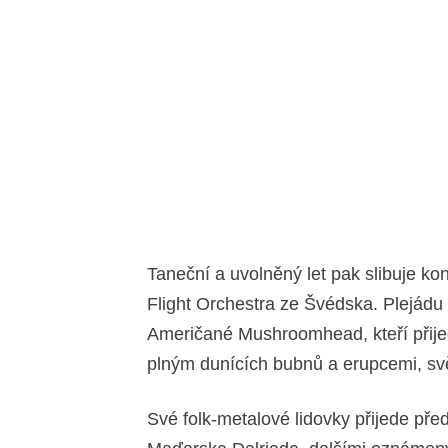
Taneční a uvolněný let pak slibuje k
Flight Orchestra ze Švédska. Plejád
Američané Mushroomhead, kteří přij
plným dunících bubnů a erupcemi, svě
Své folk-metalové lidovky přijede pře