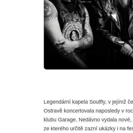
Legendární kapela Soulfly, v jejímž č
Ostravě koncertovala naposledy v r
klubu Garage. Nedávno vydala nové, v
ze kterého určitě zazní ukázky i na f