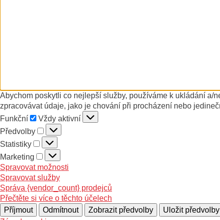
Abychom poskytli co nejlepší služby, používáme k ukládání a/n
zpracovávat údaje, jako je chování při procházení nebo jedineč
Funkční
Funkční
Vždy aktivní
Předvolby
Předvolby
Statistiky
Statistiky
Marketing
Marketing
Spravovat možnosti
Spravovat služby
Správa {vendor_count} prodejců
Přečtěte si více o těchto účelech
Příjmout
Odmítnout
Zobrazit předvolby
Uložit předvolby