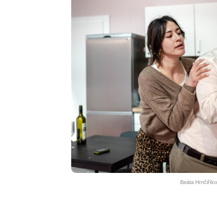
Beáta Hrnčiříko