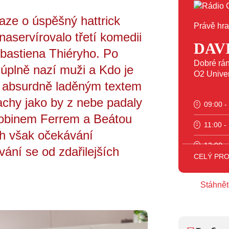
aze o úspěšný hattrick
Právě hra
aservírovalo třetí komedii
DAV
bastiena Thiéryho. Po
Dobré rán
úplně nazí muži a Kdo je
O2 Unive
m absurdně laděným textem
achy jako by z nebe padaly
09:00 -
Robinem Ferrem a Beátou
11:00 -
ch však očekávání
12:00 -
vání se od zdařilejších
CELÝ PR
16:00 -
Stáhnět
18:00 -
23:00 -