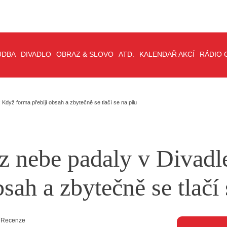
UDBA
DIVADLO
OBRAZ & SLOVO
ATD.
KALENDAŘ AKCÍ
RÁDIO 
 Když forma přebíjí obsah a zbytečně se tlačí se na pilu
 z nebe padaly v Divad
sah a zbytečně se tlačí 
Recenze