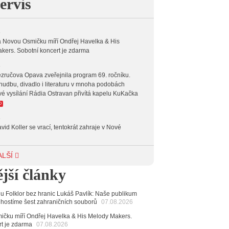
ervis
6
 Novou Osmičku míří Ondřej Havelka & His
kers. Sobotní koncert je zdarma
6
zručova Opava zveřejnila program 69. ročníku.
hudbu, divadlo i literaturu v mnoha podobách
vé vysílání Rádia Ostravan přivítá kapelu KuKačka
O
6
vid Koller se vrací, tentokrát zahraje v Nové
6
ALŠÍ
achetka, Katta i světové projekty. Do zahájení
jší články
avského hudebního festivalu zbývá měsíc
6
alu Folklor bez hranic Lukáš Pavlík: Naše publikum
 Ostravy se vrací britští Modestep, vystoupí v
 hostíme šest zahraničních souborů
07.08.2026
v klubu Barrák
VIDEO
měvné historky ze života ostravské kapely Verše:
čku míří Ondřej Havelka & His Melody Makers.
nutých baterek až po kuriózní krádež kláves
rt je zdarma
07.08.2026