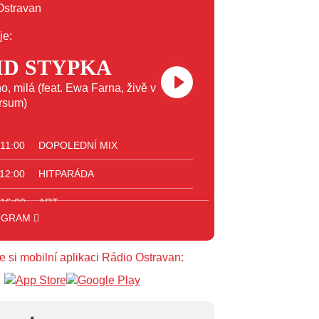
je:
ID STYPKA
o, milá (feat. Ewa Farna, živě v
rsum)
 11:00
DOPOLEDNÍ MIX
 12:00
HITPARÁDA
 16:00
ART
OGRAM
 18:00
JAZZ
e si mobilní aplikaci Rádio Ostravan:
 23:00
VEČERNÍ MIX
 00:00
POTICHU