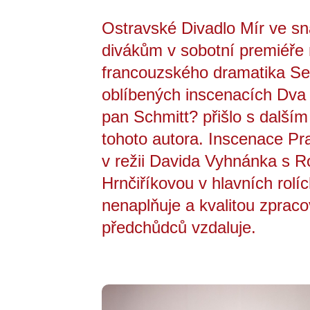
Ostravské Divadlo Mír ve sn
divákům v sobotní premiéře n
francouzského dramatika Se
oblíbených inscenacích Dva 
pan Schmitt? přišlo s další
tohoto autora. Inscenace Pr
v režii Davida Vyhnánka s 
Hrnčiříkovou v hlavních rolí
nenaplňuje a kvalitou zpraco
předchůdců vzdaluje.