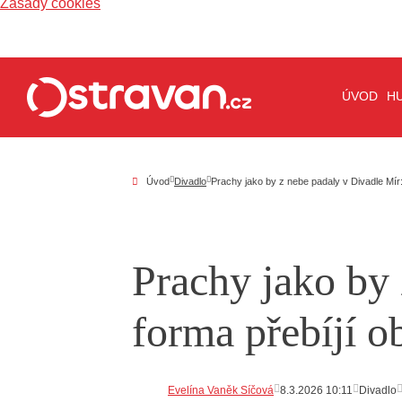
Zásady cookies
ÚVOD
H
Úvod
Divadlo
Prachy jako by z nebe padaly v Divadle Mír:
Prachy jako by
forma přebíjí ob
Evelína Vaněk Síčová
8.3.2026 10:11
Divadlo