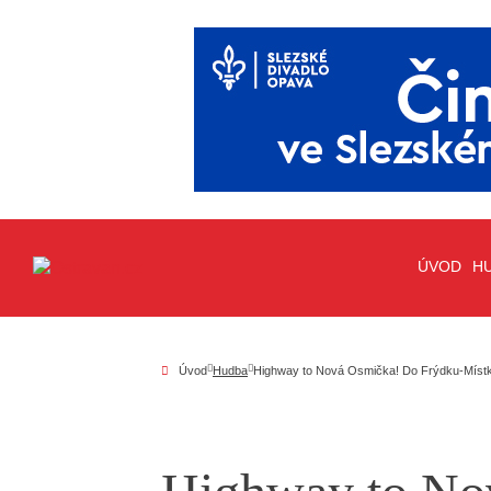
ÚVOD
H
Úvod
Hudba
Highway to Nová Osmička! Do Frýdku-Místku 