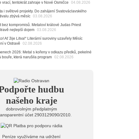
e vrací, tentokrát zahraje v Nové Osmičce
04.08.2026
dná Čeladná nabídne Olympic, Langerovou i
 návštěvníci nově zaplatí už jen pomocí čipů
ta i světové projekty. Do zahájení Svatováclavského
tivalu zbývá měsíc
03.08.2026
6
ěvačka Tanja vydala nové EP Plamen
t bez kompromisů. Metaloví králové Judas Priest
VIDEO
stravě nejlepší dojem
03.08.2026
6
o! Ať žije Litva!“ Literární suroviny uzavřely Měsíc
pela Midnight v Rádiu Ostravan: Od minulého roku
ení v Ostravě
02.08.2026
adovali naši show
AUDIO
menech 2026: Metal s kořeny v odkazu předků, pekelné
6
á bouře, která narušila program
02.08.2026
 Novou Osmičku míří Bára Zmeková Trio. Výrazná
eské alternativní scény zahraje ve Frýdku-Místku
stem živého vysílání Rádia Ostravan bude herec
ban
6
Podpořte hudbu
ěrkovna Open Music: Klubová scéna na festivalu
huta i Beatles
našeho kraje
dobrovolným předplatným
ransparentní účet 2903129090/2010.
Peníze využíváme na udržení