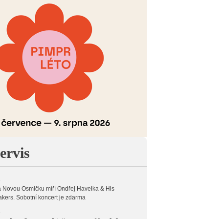
ervis
6
 Novou Osmičku míří Ondřej Havelka & His
kers. Sobotní koncert je zdarma
6