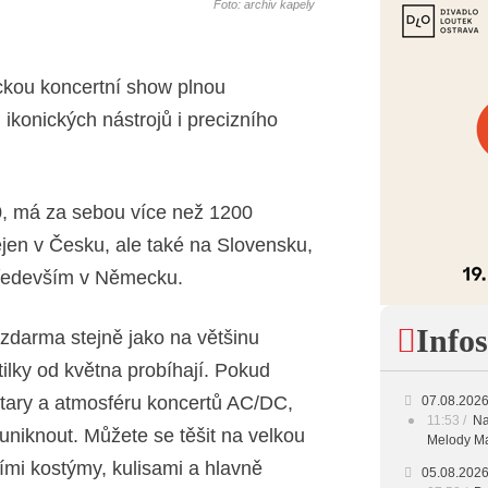
Foto: archiv kapely
ckou koncertní show plnou
 ikonických nástrojů i precizního
, má za sebou více než 1200
ejen v Česku, ale také na Slovensku,
především v Německu.
Infos
e zdarma stejně jako na většinu
xtilky od května probíhají. Pokud
kytary a atmosféru koncertů AC/DC,
07.08.202
11:53
Na
niknout. Můžete se těšit na velkou
Melody Ma
ními kostýmy, kulisami a hlavně
05.08.202