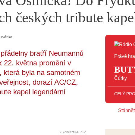
vá Osmička! Do Frýdku
ích českých tribute ka
ozvánka
 přádelny bratří Neumannů
Právě hra
k 22. května promění v
BUT
, která byla na samotném
Čúrky
veřejnost, dorazí AC/CZ,
bute kapel legendární
CELÝ PR
Stáhnět
Z koncertu AC/CZ.