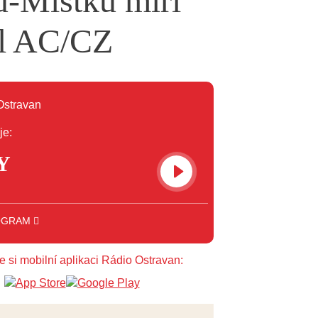
-Místku míří
pel AC/CZ
je:
Y
OGRAM
e si mobilní aplikaci Rádio Ostravan: