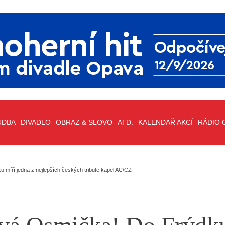
UDBA
DIVADLO
OBRAZ & SLOVO
ATD.
KALENDAŘ AKCÍ
RÁDIO 
míří jedna z nejlepších českých tribute kapel AC/CZ