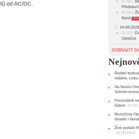
07:58
Be
hitů od AC/DC.
Představí 
07:41
Ži
Band
VIDE
04.08.202
21:17
Da
Osmičce
03.08.202
ZOBRAZIT D
12:45
Pl
Nejnově
Svatovácl
29.07.202
Ředitel festiv
11:00
Do
mládne. Letos
listopadu 
10:33
Ús
Na Novou Osmi
Od zapome
Sobotní konce
AUDIO
Personálně ne
řádem
28.07.202
06.08
15:51
Ko
Bezručova Opa
několik d
divadlo i lite
27.07.202
Živé vysílání 
20:44
Ze
05.08.2026
držitelka 