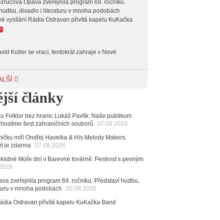
zručova Opava zveřejnila program 69. ročníku.
hudbu, divadlo i literaturu v mnoha podobách
vé vysílání Rádia Ostravan přivítá kapelu KuKačka
O
6
vid Koller se vrací, tentokrát zahraje v Nové
6
ALŠÍ
achetka, Katta i světové projekty. Do zahájení
jší články
avského hudebního festivalu zbývá měsíc
6
alu Folklor bez hranic Lukáš Pavlík: Naše publikum
 Ostravy se vrací britští Modestep, vystoupí v
 hostíme šest zahraničních souborů
07.08.2026
v klubu Barrák
VIDEO
měvné historky ze života ostravské kapely Verše:
čku míří Ondřej Havelka & His Melody Makers.
nutých baterek až po kuriózní krádež kláves
rt je zdarma
07.08.2026
klidné Moře dní v Barevné továrně: Pestrost s pevným
6
.2026
ncert legendárních Judas Priest se blíží. Zbývá jen
va zveřejnila program 69. ročníku. Představí hudbu,
esítek posledních vstupenek
raturu v mnoha podobách
05.08.2026
6
Rádia Ostravan přivítá kapelu KuKačka Band
mřela ostravská baletka Vlasta Pavelcová,
Ceny Thálie za celoživotní mistrovství