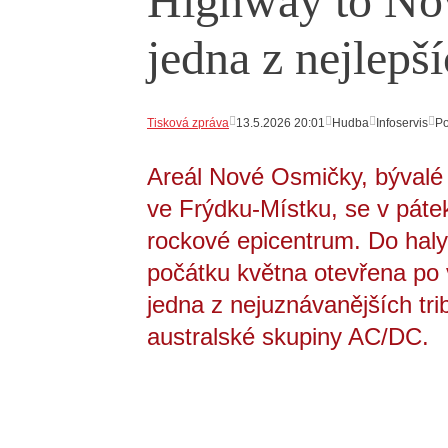
Highway to No
jedna z nejlepš
Tisková zpráva
13.5.2026 20:01
Hudba
Infoservis
P
Areál Nové Osmičky, bývalé
ve Frýdku-Místku, se v páte
rockové epicentrum. Do haly
počátku května otevřena po 
jedna z nejuznávanějších tri
australské skupiny AC/DC.