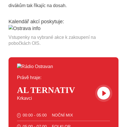
divákům tak říkajíc na dosah.
Kalendář akcí poskytuje:
Vstupenky na vybrané akce k zakoupení na
pobočkách OIS.
Právě hraje:
AL TERNATIV
Krkavci
00:00 - 05:00
NOČNÍ MIX
05:00 - 07:00
FOLKLOR