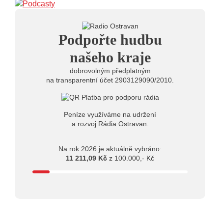
10:03
Štěrkovna Open Music: Klubová scéna na festivalu
nabídne Krhuta i Beatles
18.07.2026
Podpořte hudbu
13:38
Pimprléto promění areál Divadla loutek Ostrava v
letní centrum umění, tvoření a sousedských setkání
našeho kraje
dobrovolným předplatným
na transparentní účet 2903129090/2010.
Peníze využíváme na udržení
a rozvoj Rádia Ostravan.
Na rok 2026 je aktuálně vybráno:
11 211,09 Kč
z 100.000,- Kč