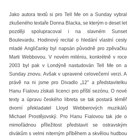
Jako autora textů si pro Tell Me on a Sunday vybral
zkušeného textaře Donna Blacka, se kterým o deset let
později spolupracoval i na slavném Sunset
Boulevardu. Hodinový recital o hledání vlastní cesty
mladé Angličanky byl napsán původně pro zpěvačku
Marti Webbovou. V novém miléniu, konkrétně v roce
2003 byl pak v Londýně nastudován Tell Me on a
Sunday znovu. Avšak v upravené celovečerní verzi. A
právě na ni jsme pro Divadlo „12″ a představitelku
Hanu Fialovu získali licenci pro příští sezónu. O nové
texty a úpravu českého libreta se tak postará téměř
dvorní překladatel Lloyd Webberových muzikálů
Michael Prostějovský. Pro Hanu Fialovou tak jde o
mimořádnou příležitost představit se ostravským
divákům s velmi niterným příběhem a skvělou hudbou