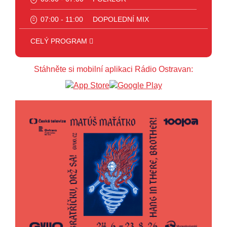
07:00 - 11:00
DOPOLEDNÍ MIX
11:00 - 12:00
HITPARÁDA
CELÝ PROGRAM
12:00 - 13:00
JAZZ
Stáhněte si mobilní aplikaci Rádio Ostravan:
13:00 - 14:00
BLUES
14:00 - 15:00
FOLK
15:00 - 16:00
POP STARS
16:00 - 17:00
HARD AND HEAVY CLASSIC
HARD AND HEAVY
17:00 - 18:00
CROSSOVER
18:00 - 20:00
INDEPENDENT
20:00 - 23:00
VEČERNÍ MIX