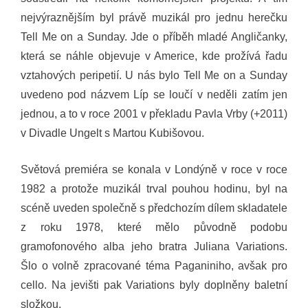
nejvýraznějším byl právě muzikál pro jednu herečku
Tell Me on a Sunday. Jde o příběh mladé Angličanky,
která se náhle objevuje v Americe, kde prožívá řadu
vztahových peripetií. U nás bylo Tell Me on a Sunday
uvedeno pod názvem Líp se loučí v neděli zatím jen
jednou, a to v roce 2001 v překladu Pavla Vrby (+2011)
v Divadle Ungelt s Martou Kubišovou.
Světová premiéra se konala v Londýně v roce v roce
1982 a protože muzikál trval pouhou hodinu, byl na
scéně uveden společně s předchozím dílem skladatele
z roku 1978, které mělo původně podobu
gramofonového alba jeho bratra Juliana Variations.
Šlo o volně zpracované téma Paganiniho, avšak pro
cello. Na jevišti pak Variations byly doplněny baletní
složkou.