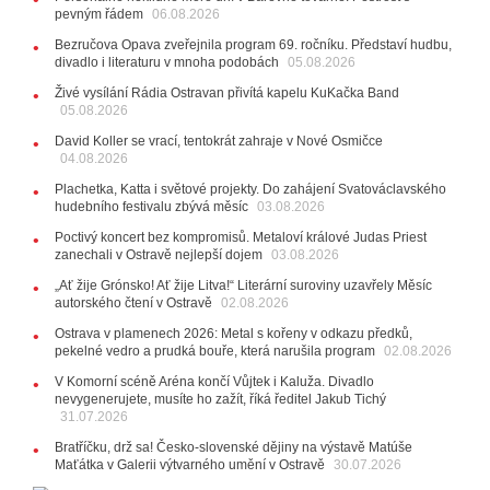
kláves
AUDIO
pevným řádem
06.08.2026
28.07.2026
Bezručova Opava zveřejnila program 69. ročníku. Představí hudbu,
15:51
Koncert legendárních Judas Priest se blíží. Zbývá
divadlo i literaturu v mnoha podobách
05.08.2026
jen několik desítek posledních vstupenek
Živé vysílání Rádia Ostravan přivítá kapelu KuKačka Band
05.08.2026
27.07.2026
20:44
Zemřela ostravská baletka Vlasta Pavelcová,
David Koller se vrací, tentokrát zahraje v Nové Osmičce
držitelka Ceny Thálie za celoživotní mistrovství
04.08.2026
10:06
Ladná Čeladná nabídne Olympic, Langerovou i
Plachetka, Katta i světové projekty. Do zahájení Svatováclavského
Kirschner, návštěvníci nově zaplatí už jen pomocí čipů
hudebního festivalu zbývá měsíc
03.08.2026
24.07.2026
Poctivý koncert bez kompromisů. Metaloví králové Judas Priest
17:06
Zpěvačka Tanja vydala nové EP Plamen
VIDEO
zanechali v Ostravě nejlepší dojem
03.08.2026
22.07.2026
„Ať žije Grónsko! Ať žije Litva!“ Literární suroviny uzavřely Měsíc
10:02
Kapela Midnight v Rádiu Ostravan: Od minulého
autorského čtení v Ostravě
02.08.2026
roku jsme upgradovali naši show
AUDIO
Ostrava v plamenech 2026: Metal s kořeny v odkazu předků,
21.07.2026
pekelné vedro a prudká bouře, která narušila program
02.08.2026
20:09
Na Novou Osmičku míří Bára Zmeková Trio.
V Komorní scéně Aréna končí Vůjtek i Kaluža. Divadlo
Výrazná osobnost české alternativní scény zahraje ve
nevygenerujete, musíte ho zažít, říká ředitel Jakub Tichý
Frýdku-Místku
31.07.2026
14:01
Hostem živého vysílání Rádia Ostravan bude
herec Dušan Urban
Bratříčku, drž sa! Česko-slovenské dějiny na výstavě Matúše
Maťátka v Galerii výtvarného umění v Ostravě
30.07.2026
20.07.2026