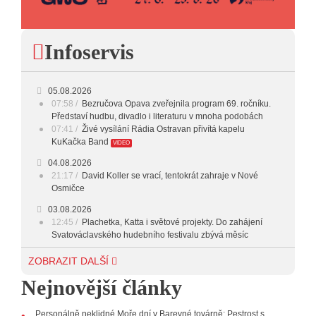
23:00 - 00:00
POTICHU
Infoservis
05.08.2026
07:58
Bezručova Opava zveřejnila program 69. ročníku.
Představí hudbu, divadlo i literaturu v mnoha podobách
07:41
Živé vysílání Rádia Ostravan přivítá kapelu
KuKačka Band
VIDEO
04.08.2026
21:17
David Koller se vrací, tentokrát zahraje v Nové
Osmičce
03.08.2026
12:45
Plachetka, Katta i světové projekty. Do zahájení
Svatováclavského hudebního festivalu zbývá měsíc
29.07.2026
ZOBRAZIT DALŠÍ
11:00
Do Ostravy se vrací britští Modestep, vystoupí v
Nejnovější články
listopadu v klubu Barrák
VIDEO
10:33
Úsměvné historky ze života ostravské kapely
Verše: Od zapomenutých baterek až po kuriózní krádež
Personálně neklidné Moře dní v Barevné továrně: Pestrost s