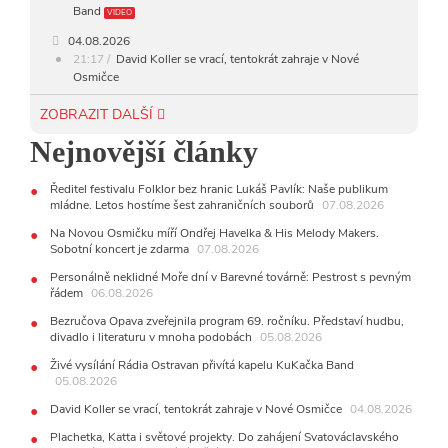
Band
VIDEO
04.08.2026
21:17
David Koller se vrací, tentokrát zahraje v Nové
Osmičce
03.08.2026
ZOBRAZIT DALŠÍ
12:45
Plachetka, Katta i světové projekty. Do zahájení
Nejnovější články
Svatováclavského hudebního festivalu zbývá měsíc
29.07.2026
Ředitel festivalu Folklor bez hranic Lukáš Pavlík: Naše publikum
11:00
Do Ostravy se vrací britští Modestep, vystoupí v
mládne. Letos hostíme šest zahraničních souborů
07.08.2026
listopadu v klubu Barrák
VIDEO
10:33
Úsměvné historky ze života ostravské kapely Verše:
Na Novou Osmičku míří Ondřej Havelka & His Melody Makers.
Od zapomenutých baterek až po kuriózní krádež kláves
Sobotní koncert je zdarma
07.08.2026
AUDIO
Personálně neklidné Moře dní v Barevné továrně: Pestrost s pevným
řádem
28.07.2026
06.08.2026
15:51
Koncert legendárních Judas Priest se blíží. Zbývá
Bezručova Opava zveřejnila program 69. ročníku. Představí hudbu,
jen několik desítek posledních vstupenek
divadlo i literaturu v mnoha podobách
05.08.2026
27.07.2026
Živé vysílání Rádia Ostravan přivítá kapelu KuKačka Band
20:44
Zemřela ostravská baletka Vlasta Pavelcová,
05.08.2026
držitelka Ceny Thálie za celoživotní mistrovství
David Koller se vrací, tentokrát zahraje v Nové Osmičce
04.08.2026
10:06
Ladná Čeladná nabídne Olympic, Langerovou i
Kirschner, návštěvníci nově zaplatí už jen pomocí čipů
Plachetka, Katta i světové projekty. Do zahájení Svatováclavského