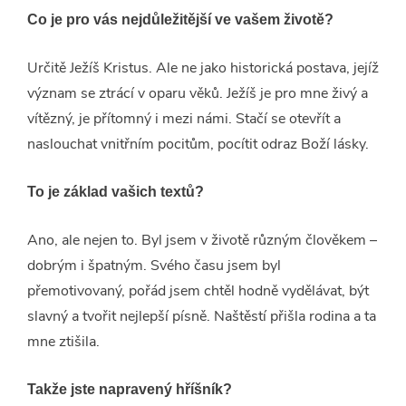
Co je pro vás nejdůležitější ve vašem životě?
Určitě Ježíš Kristus. Ale ne jako historická postava, jejíž
význam se ztrácí v oparu věků. Ježíš je pro mne živý a
vítězný, je přítomný i mezi námi. Stačí se otevřít a
naslouchat vnitřním pocitům, pocítit odraz Boží lásky.
To je základ vašich textů?
Ano, ale nejen to. Byl jsem v životě různým člověkem –
dobrým i špatným. Svého času jsem byl
přemotivovaný, pořád jsem chtěl hodně vydělávat, být
slavný a tvořit nejlepší písně. Naštěstí přišla rodina a ta
mne ztišila.
Takže jste napravený hříšník?