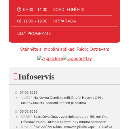
09:00 - 11:00
DOPOLEDNÍ MIX
11:00 - 12:00
HITPARÁDA
12:00 - 16:00
ART
CELÝ PROGRAM
16:00 - 18:00
JAZZ
Stáhněte si mobilní aplikaci Rádio Ostravan:
18:00 - 23:00
VEČERNÍ MIX
23:00 - 00:00
POTICHU
Infoservis
07.08.2026
11:53
Na Novou Osmičku míří Ondřej Havelka & His
Melody Makers. Sobotní koncert je zdarma
05.08.2026
07:58
Bezručova Opava zveřejnila program 69. ročníku.
Představí hudbu, divadlo i literaturu v mnoha podobách
07:41
Živé vysílání Rádia Ostravan přivítá kapelu KuKačka