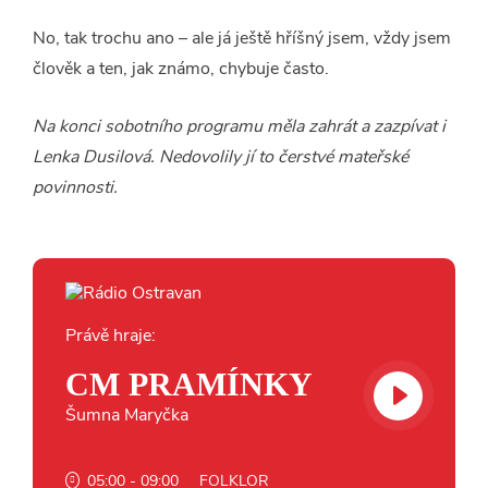
No, tak trochu ano – ale já ještě hříšný jsem, vždy jsem
člověk a ten, jak známo, chybuje často.
Na konci sobotního programu měla zahrát a zazpívat i
Lenka Dusilová. Nedovolily jí to čerstvé mateřské
povinnosti.
Právě hraje:
CM PRAMÍNKY
Šumna Maryčka
05:00 - 09:00
FOLKLOR