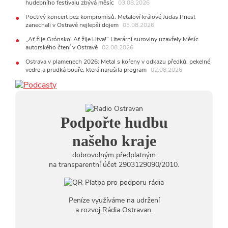
hudebního festivalu zbývá měsíc
03.08.2026
24.07.2026
17:06
Zpěvačka Tanja vydala nové EP Plamen
Poctivý koncert bez kompromisů. Metaloví králové Judas Priest
VIDEO
zanechali v Ostravě nejlepší dojem
03.08.2026
22.07.2026
„Ať žije Grónsko! Ať žije Litva!“ Literární suroviny uzavřely Měsíc
10:02
Kapela Midnight v Rádiu Ostravan: Od minulého
autorského čtení v Ostravě
02.08.2026
roku jsme upgradovali naši show
AUDIO
Ostrava v plamenech 2026: Metal s kořeny v odkazu předků, pekelné
21.07.2026
vedro a prudká bouře, která narušila program
02.08.2026
20:09
Na Novou Osmičku míří Bára Zmeková Trio. Výrazná
osobnost české alternativní scény zahraje ve Frýdku-Místku
14:01
Hostem živého vysílání Rádia Ostravan bude herec
Dušan Urban
20.07.2026
Podpořte hudbu
10:03
Štěrkovna Open Music: Klubová scéna na festivalu
nabídne Krhuta i Beatles
našeho kraje
dobrovolným předplatným
na transparentní účet 2903129090/2010.
Peníze využíváme na udržení
a rozvoj Rádia Ostravan.