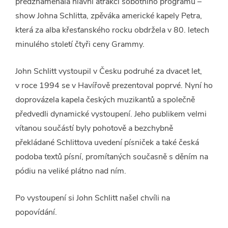
předznamenala hlavní atrakci sobotního programu –
show Johna Schlitta, zpěváka americké kapely Petra,
která za alba křesťanského rocku obdržela v 80. letech
minulého století čtyři ceny Grammy.
John Schlitt vystoupil v Česku podruhé za dvacet let,
v roce 1994 se v Havířově prezentoval poprvé. Nyní ho
doprovázela kapela českých muzikantů a společně
předvedli dynamické vystoupení. Jeho publikem velmi
vítanou součástí byly pohotově a bezchybně
překládané Schlittova uvedení písniček a také česká
podoba textů písní, promítaných současně s děním na
pódiu na veliké plátno nad ním.
Po vystoupení si John Schlitt našel chvíli na
popovídání.