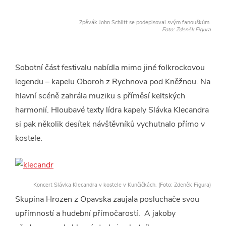
Zpěvák John Schlitt se podepisoval svým fanouškům.
Foto: Zdeněk Figura
Sobotní část festivalu nabídla mimo jiné folkrockovou
legendu – kapelu Oboroh z Rychnova pod Kněžnou. Na
hlavní scéně zahrála muziku s příměsí keltských
harmonií. Hloubavé texty lídra kapely Slávka Klecandra
si pak několik desítek návštěvníků vychutnalo přímo v
kostele.
Koncert Slávka Klecandra v kostele v Kunčičkách. (Foto: Zdeněk Figura)
Skupina Hrozen z Opavska zaujala posluchače svou
upřímností a hudební přímočarostí. A jakoby