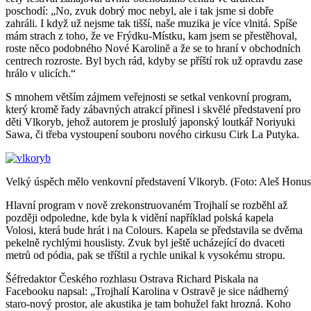
poschodí: „No, zvuk dobrý moc nebyl, ale i tak jsme si dobře
zahráli. I když už nejsme tak tišší, naše muzika je více vlnitá. Spíše
mám strach z toho, že ve Frýdku-Místku, kam jsem se přestěhoval,
roste něco podobného Nové Karolině a že se to hraní v obchodních
centrech rozroste. Byl bych rád, kdyby se příští rok už opravdu zase
hrálo v ulicích.“
S mnohem větším zájmem veřejnosti se setkal venkovní program,
který kromě řady zábavných atrakcí přinesl i skvělé představení pro
děti Vlkoryb, jehož autorem je proslulý japonský loutkář Noriyuki
Sawa, či třeba vystoupení souboru nového cirkusu Cirk La Putyka.
Velký úspěch mělo venkovní představení Vlkoryb. (Foto: Aleš Honus
Hlavní program v nově zrekonstruovaném Trojhalí se rozběhl až
později odpoledne, kde byla k vidění například polská kapela
Volosi, která bude hrát i na Colours. Kapela se představila se dvěma
pekelně rychlými houslisty. Zvuk byl ještě ucházející do dvaceti
metrů od pódia, pak se tříštil a rychle unikal k vysokému stropu.
Šéfredaktor Českého rozhlasu Ostrava Richard Piskala na
Facebooku napsal: „Trojhalí Karolina v Ostravě je sice nádherný
staro-nový prostor, ale akustika je tam bohužel fakt hrozná. Koho