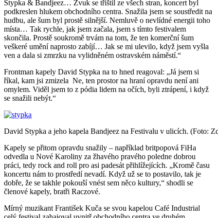
Stypka & Bandjeez… Zvuk se tříštil ze všech stran, koncert byl
podkreslen hlukem obchodního centra. Snažila jsem se soustředit na
hudbu, ale šum byl prostě silnější. Nemluvě o nevlídné energii toho
místa… Tak rychle, jak jsem začala, jsem s tímto festivalem
skončila. Prostě soukromě trvám na tom, že ten komerční šum
veškeré umění naprosto zabíjí… Jak se mi ulevilo, když jsem vyšla
ven a dala si zmrzku na vylidněném ostravském náměstí.“
Frontman kapely David Stypka na to hned reagoval: „Já jsem si
říkal, kam jsi zmizela Ne, ten prostor na hraní opravdu není ani
omylem. Viděl jsem to z pódia lidem na očích, byli ztrápení, i když
se snažili nebýt.“
David Stypka a jeho kapela Bandjeez na Festivalu v ulicích. (Foto: Z
Kapely se přitom opravdu snažily – například britpopová FiHa
odvedla u Nové Karoliny za žhavého pravého poledne dobrou
práci, tedy rock and roll pro asi padesát přihlížejících. „Kromě času
koncertu nám to prostředí nevadí. Když už se to postavilo, tak je
dobře, že se takhle pokouší vnést sem něco kultury,“ shodli se
členové kapely, bratři Raczové.
Mírný muzikant František Kuča se svou kapelou Café Industrial
celý festival zahajoval uvnitř obchodního centra ve druhém