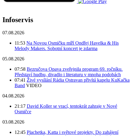
Infoservis
07.08.2026
11:53
Na Novou Osmičku míří Ondřej Havelka & His
Melody Makers. Sobotní koncert je zdarma
05.08.2026
07:58
Bezručova Opava zveřejnila program 69. ročníku.
Představí hudbu, divadlo i literaturu v mnoha podobách
07:41
Živé vysílání Rádia Ostravan přivítá kapelu KuKačka
Band
VIDEO
04.08.2026
21:17
David Koller se vrací, tentokrát zahraje v Nové
Osmičce
03.08.2026
12:45
Plachetka, Katta i světové projekty. Do zahájení