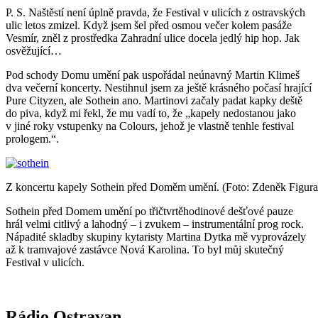
P. S. Naštěstí není úplně pravda, že Festival v ulicích z ostravských
ulic letos zmizel. Když jsem šel před osmou večer kolem pasáže
Vesmír, zněl z prostředka Zahradní ulice docela jedlý hip hop. Jak
osvěžující…
Pod schody Domu umění pak uspořádal neúnavný Martin Klimeš
dva večerní koncerty. Nestihnul jsem za ještě krásného počasí hrající
Pure Cityzen, ale Sothein ano. Martinovi začaly padat kapky deště
do piva, když mi řekl, že mu vadí to, že „kapely nedostanou jako
v jiné roky vstupenky na Colours, jehož je vlastně tenhle festival
prologem.“.
Z koncertu kapely Sothein před Doměm umění. (Foto: Zdeněk Figura
Sothein před Domem umění po třičtvrtěhodinové dešťové pauze
hrál velmi citlivý a lahodný – i zvukem – instrumentální prog rock.
Nápadité skladby skupiny kytaristy Martina Dytka mě vyprovázely
až k tramvajové zastávce Nová Karolina. To byl můj skutečný
Festival v ulicích.
Rádio Ostravan