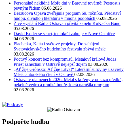
Personálně neklidné Moře dní v Barevné továrně: Pestrost s
pevným řádem
06.08.2026
Bezručova Opava zveřejnila program 69. ročníku. Představí
hudbu, divadlo i literaturu v mnoha podobách
05.08.2026
Živé vysílání Rádia Ostravan přivítá kapelu KuKačka Band
05.08.2026
David Koller se vrací, tentokrát zahraje v Nové Osmičce
04.08.2026
Plachetka, Katta i světové projekty. Do zahájení
Svatováclavského hudebního festivalu zbývá měsíc
03.08.2026
Poctivý koncert bez kompromisů. Metaloví králové Judas
Priest zanechali v Ostravě nejlepší dojem
03.08.2026
„Ať žije Grónsko! Ať žije Litva!“ Literární suroviny uzavřely
Měsíc autorského čtení v Ostravě
02.08.2026
Ostrava v plamenech 2026: Metal s kořeny v odkazu předků,
pekelné vedro a prudká bouře, která narušila program
02.08.2026
Podpořte hudbu