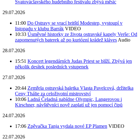
Svatováclavského hudebního festivalu zbývá měsíc
29.07.2026
11:00
Do Ostravy se vrací britští Modestep, vystoupí v
listopadu v klubu Barrák
VIDEO
10:33
Úsměvné historky ze života ostravské kapely Verše: Od
zapomenutých baterek až po kuriózní krádež kláves
Audio
28.07.2026
15:51
Koncert legendárních Judas Priest se blíží. Zbývá jen
několik desítek posledních vstupenek
27.07.2026
20:44
Zemřela ostravská baletka Vlasta Pavelcová, držitelka
Ceny Thálie za celoživotní mistrovství
10:06
Ladná Čeladná nabídne Olympic, Langerovou i
Kirschner, návštěvníci nově zaplatí už jen pomocí čipů
24.07.2026
17:06
Zpěvačka Tanja vydala nové EP Plamen
VIDEO
22.07.2026