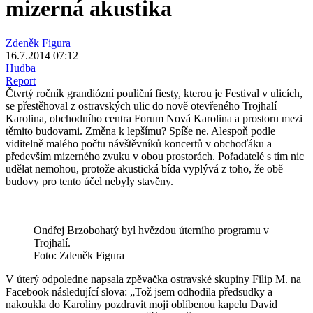
mizerná akustika
Zdeněk Figura
16.7.2014 07:12
Hudba
Report
Čtvrtý ročník grandiózní pouliční fiesty, kterou je Festival v ulicích,
se přestěhoval z ostravských ulic do nově otevřeného Trojhalí
Karolina, obchodního centra Forum Nová Karolina a prostoru mezi
těmito budovami. Změna k lepšímu? Spíše ne. Alespoň podle
viditelně malého počtu návštěvníků koncertů v obchoďáku a
především mizerného zvuku v obou prostorách. Pořadatelé s tím nic
udělat nemohou, protože akustická bída vyplývá z toho, že obě
budovy pro tento účel nebyly stavěny.
Ondřej Brzobohatý byl hvězdou úterního programu v
Trojhalí.
Foto: Zdeněk Figura
V úterý odpoledne napsala zpěvačka ostravské skupiny Filip M. na
Facebook následující slova: „Tož jsem odhodila předsudky a
nakoukla do Karoliny pozdravit moji oblíbenou kapelu David