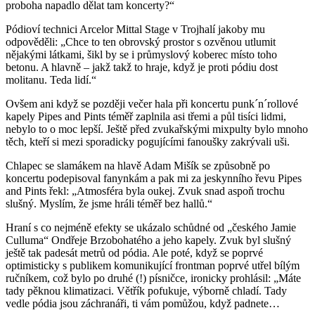
proboha napadlo dělat tam koncerty?“
Pódioví technici Arcelor Mittal Stage v Trojhalí jakoby mu
odpověděli: „Chce to ten obrovský prostor s ozvěnou utlumit
nějakými látkami, šikl by se i průmyslový koberec místo toho
betonu. A hlavně – jakž takž to hraje, když je proti pódiu dost
molitanu. Teda lidí.“
Ovšem ani když se později večer hala při koncertu punk´n´rollové
kapely Pipes and Pints téměř zaplnila asi třemi a půl tisíci lidmi,
nebylo to o moc lepší. Ještě před zvukařskými mixpulty bylo mnoho
těch, kteří si mezi sporadicky pogujícími fanoušky zakrývali uši.
Chlapec se slamákem na hlavě Adam Mišík se způsobně po
koncertu podepisoval fanynkám a pak mi za jeskynního řevu Pipes
and Pints řekl: „Atmosféra byla oukej. Zvuk snad aspoň trochu
slušný. Myslím, že jsme hráli téměř bez hallů.“
Hraní s co nejméně efekty se ukázalo schůdné od „českého Jamie
Culluma“ Ondřeje Brzobohatého a jeho kapely. Zvuk byl slušný
ještě tak padesát metrů od pódia. Ale poté, když se poprvé
optimisticky s publikem komunikující frontman poprvé utřel bílým
ručníkem, což bylo po druhé (!) písničce, ironicky prohlásil: „Máte
tady pěknou klimatizaci. Větřík pofukuje, výborně chladí. Tady
vedle pódia jsou záchranáři, ti vám pomůžou, když padnete…