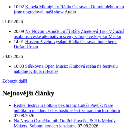
10:02
Kapela Midnight v Rádiu Ostravan: Od minulého roku
jsme upgradovali naši show
Audio
21.07.2026
20:09
Na Novou Osmičku míří Bára Zmeková Trio. Výrazná
osobnost české alternativní scény zahraje ve Frýdku-Místku
14:01
Hostem živého vysílání Rádia Ostravan bude herec
Dušan Urban
20.07.2026
10:03
Štěrkovna Open Music: Klubová scéna na festivalu
nabídne Krhuta i Beatles
Zobrazit další
Nejnovější články
Ředitel festivalu Folklor bez hranic Lukáš Pavlík: Naše
publikum mládne. Letos hostíme šest zahraničních souborů
07.08.2026
Na Novou Osmičku míří Ondřej Havelka & His Melody
Makers. Sobotní koncert je zdarma
07.08.2026