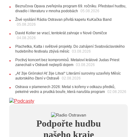
15:51
Koncert legendárních Judas Priest se blíží. Zbývá
Bezručova Opava zveřejnila program 69. ročníku. Představí hudbu,
jen několik desítek posledních vstupenek
divadlo i literaturu v mnoha podobách
05.08.2026
27.07.2026
Živé vysílání Rádia Ostravan přivítá kapelu KuKačka Band
20:44
Zemřela ostravská baletka Vlasta Pavelcová,
05.08.2026
držitelka Ceny Thálie za celoživotní mistrovství
David Koller se vrací, tentokrát zahraje v Nové Osmičce
10:06
Ladná Čeladná nabídne Olympic, Langerovou i
04.08.2026
Kirschner, návštěvníci nově zaplatí už jen pomocí čipů
Plachetka, Katta i světové projekty. Do zahájení Svatováclavského
24.07.2026
hudebního festivalu zbývá měsíc
03.08.2026
17:06
Zpěvačka Tanja vydala nové EP Plamen
VIDEO
Poctivý koncert bez kompromisů. Metaloví králové Judas Priest
22.07.2026
zanechali v Ostravě nejlepší dojem
03.08.2026
10:02
Kapela Midnight v Rádiu Ostravan: Od minulého
„Ať žije Grónsko! Ať žije Litva!“ Literární suroviny uzavřely Měsíc
roku jsme upgradovali naši show
AUDIO
autorského čtení v Ostravě
02.08.2026
21.07.2026
Ostrava v plamenech 2026: Metal s kořeny v odkazu předků,
20:09
Na Novou Osmičku míří Bára Zmeková Trio.
pekelné vedro a prudká bouře, která narušila program
02.08.2026
Výrazná osobnost české alternativní scény zahraje ve
Frýdku-Místku
14:01
Hostem živého vysílání Rádia Ostravan bude
herec Dušan Urban
20.07.2026
Podpořte hudbu
10:03
Štěrkovna Open Music: Klubová scéna na festivalu
nabídne Krhuta i Beatles
našeho kraje