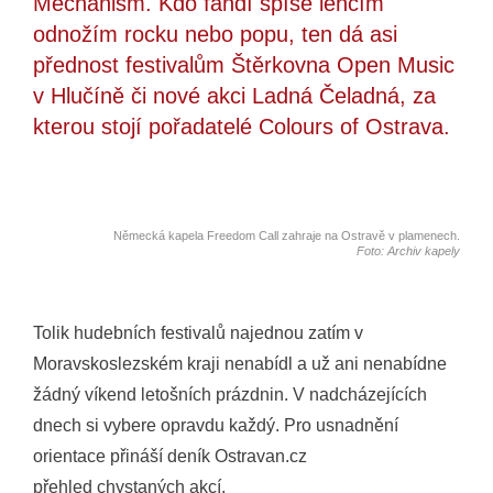
Mechanism. Kdo fandí spíše lehčím
odnožím rocku nebo popu, ten dá asi
přednost festivalům Štěrkovna Open Music
v Hlučíně či nové akci Ladná Čeladná, za
kterou stojí pořadatelé Colours of Ostrava.
Německá kapela Freedom Call zahraje na Ostravě v plamenech.
Foto: Archiv kapely
Tolik hudebních festivalů najednou zatím v
Moravskoslezském kraji nenabídl a už ani nenabídne
žádný víkend letošních prázdnin. V nadcházejících
dnech si vybere opravdu každý. Pro usnadnění
orientace přináší deník Ostravan.cz
přehled chystaných akcí.