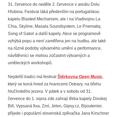
31. července do neděle 2. července v areálu Dolu
Hlubina. Festival láká především na portugalskou
kapelu Blasted Mechanism, ale i na Vladivojnu La
Chia, Skyline, Masala Soundsystem, Le Pnematiq,
Song of Satori a další kapely. Akce se programově
vyhýbá popu a není zaměřena jen na hudbu, ale také
na různé podoby výtvarného umění a performance,
návštěvníci se mohou zúčastnit výtvarných a
uměleckých workshopů.
Nejdelší tradici má festival
Štěrkovna Open Music
,
který se koná hned za hranicemi Ostravy, na břehu
hlučínského jezera. V pátek a v sobotu od 31.
července do 1. srpna zde zahrají třeba kapely Divokej
Bill, Vypsaná fixa, Zrní, Jelen, Gipsy.cz, Bijouterrier,
přijede i populární slovenská zpěvačka Jana Kirschner