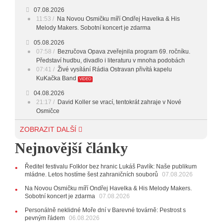
07.08.2026
11:53
Na Novou Osmičku míří Ondřej Havelka & His
Melody Makers. Sobotní koncert je zdarma
05.08.2026
07:58
Bezručova Opava zveřejnila program 69. ročníku.
Představí hudbu, divadlo i literaturu v mnoha podobách
07:41
Živé vysílání Rádia Ostravan přivítá kapelu
KuKačka Band
VIDEO
04.08.2026
21:17
David Koller se vrací, tentokrát zahraje v Nové
Osmičce
03.08.2026
ZOBRAZIT DALŠÍ
12:45
Plachetka, Katta i světové projekty. Do zahájení
Nejnovější články
Svatováclavského hudebního festivalu zbývá měsíc
29.07.2026
Ředitel festivalu Folklor bez hranic Lukáš Pavlík: Naše publikum
11:00
Do Ostravy se vrací britští Modestep, vystoupí v
mládne. Letos hostíme šest zahraničních souborů
07.08.2026
listopadu v klubu Barrák
VIDEO
10:33
Úsměvné historky ze života ostravské kapely
Na Novou Osmičku míří Ondřej Havelka & His Melody Makers.
Verše: Od zapomenutých baterek až po kuriózní krádež
Sobotní koncert je zdarma
07.08.2026
kláves
AUDIO
Personálně neklidné Moře dní v Barevné továrně: Pestrost s
pevným řádem
28.07.2026
06.08.2026