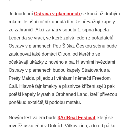
Jednodenní
Ostrava v plamenech
se koná už druhým
rokem, letošní ročník upoutá tím, že převažují kapely
ze zahraničí. Akci zahájí v sobotu 1. srpna kapela
Legenda se vrací, ve které zpívá jeden z pořadatelů
Ostravy v plamenech Petr Šiška. Českou scénu bude
zastupovat také domácí Citron, od kterého se
očekávají ukázky z nového alba. Hlavními hvězdami
Ostravy v plamenech budou kapely Stratovarius a
Pretty Maids, přijedou i věhlasní němečtí Freedom
Call. Hlavně fajnšmekry a příznivce křížení stylů pak
potěší kapely Myrath a Orphaned Land, kteří přivezou
poněkud exotičtější podobu metalu.
Novým festivalem bude
3ArtBeat Festival
, který se
rovněž uskuteční v Dolních Vítkovicích, a to od pátku