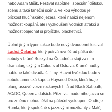
nebo Adam Mišík. Festival nabídne i speciální dětskou
scénu a také taneční scénu. Velkou výhodou je
blízkost hlučínského jezera, které nabízí nejenom
možnost koupání, ale i vyzkoušení vodních atrakcí a
možnost objednat si projížďku plachetnicí.
Úplně jiným typem akce bude nový dvoudenní festival
Ladná Čeladná
, který potrvá rovněž od pátku do
soboty v bráně Beskyd na Čeladné a stojí za ním
dramaturgický tým Colours of Ostrava. Kromě hudby
nabídne také divadla či filmy. Hlavní hvězdou bude v
sobotu americká kapela Hayseed Dixie, která hraje
bluegrassové verze rockových hitů od Black Sabbath,
AC/DC, Queen a dalších. Příznivci moderního jazzu se
pro změnu mohou těšit na páteční vystoupení Ondřeje
Rumla, který společně s jazzovými muzikanty z Matěj