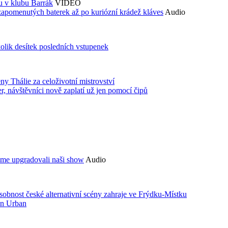
du v klubu Barrák
VIDEO
zapomenutých baterek až po kuriózní krádež kláves
Audio
kolik desítek posledních vstupenek
ny Thálie za celoživotní mistrovství
 návštěvníci nově zaplatí už jen pomocí čipů
sme upgradovali naši show
Audio
bnost české alternativní scény zahraje ve Frýdku-Místku
an Urban