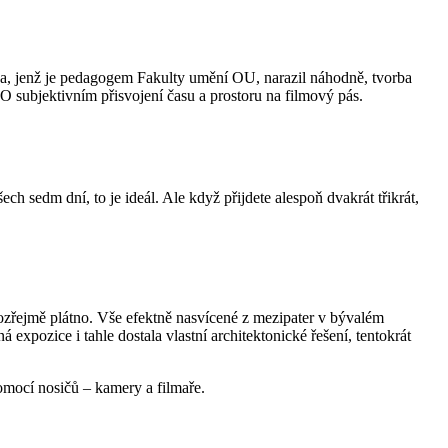
ka, jenž je pedagogem Fakulty umění OU, narazil náhodně, tvorba
 subjektivním přisvojení času a prostoru na filmový pás.
 sedm dní, to je ideál. Ale když přijdete alespoň dvakrát třikrát,
mozřejmě plátno. Vše efektně nasvícené z mezipater v bývalém
expozice i tahle dostala vlastní architektonické řešení, tentokrát
omocí nosičů – kamery a filmaře.