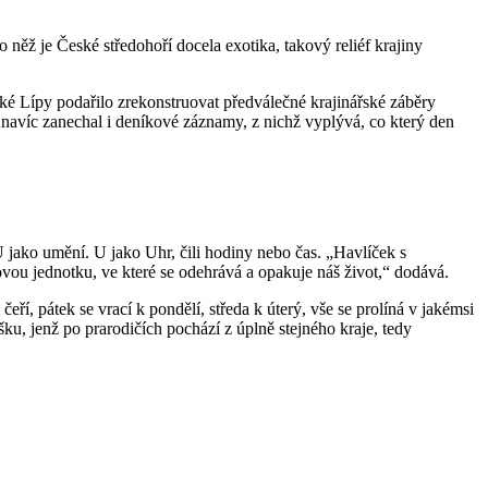
něž je České středohoří docela exotika, takový reliéf krajiny
é Lípy podařilo zrekonstruovat předválečné krajinářské záběry
navíc zanechal i deníkové záznamy, z nichž vyplývá, co který den
 jako umění. U jako Uhr, čili hodiny nebo čas. „Havlíček s
vou jednotku, ve které se odehrává a opakuje náš život,“ dodává.
čeří, pátek se vrací k pondělí, středa k úterý, vše se prolíná v jakémsi
ušku, jenž po prarodičích pochází z úplně stejného kraje, tedy