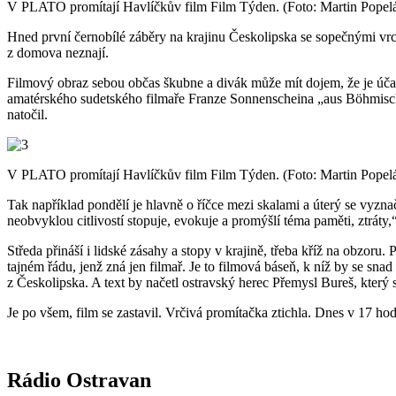
V PLATO promítají Havlíčkův film Film Týden. (Foto: Martin Popelá
Hned první černobílé záběry na krajinu Českolipska se sopečnými vrch
z domova neznají.
Filmový obraz sebou občas škubne a divák může mít dojem, že je úča
amatérského sudetského filmaře Franze Sonnenscheina „aus Böhmisch 
natočil.
V PLATO promítají Havlíčkův film Film Týden. (Foto: Martin Popelá
Tak například pondělí je hlavně o říčce mezi skalami a úterý se vyzn
neobvyklou citlivostí stopuje, evokuje a promýšlí téma paměti, ztrát
Středa přináší i lidské zásahy a stopy v krajině, třeba kříž na obzoru.
tajném řádu, jenž zná jen filmař. Je to filmová báseň, k níž by se snad
z Českolipska. A text by načetl ostravský herec Přemysl Bureš, který
Je po všem, film se zastavil. Vrčivá promítačka ztichla. Dnes v 17 hodi
Rádio Ostravan