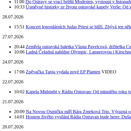
11:00
Do Ostravy se vrací britští Modestep, vystoupí v listopa
10:33
Úsměvné historky ze života ostravské kapely Verše: Od 
28.07.2026
15:51
Koncert legendárních Judas Priest se blíží. Zbývá jen ně
27.07.2026
20:44
Zemřela ostravská baletka Vlasta Pavelcová, držitelka Ce
10:06
Ladná Čeladná nabídne Olympic, Langerovou i Kirschner,
24.07.2026
17:06
Zpěvačka Tanja vydala nové EP Plamen
VIDEO
22.07.2026
10:02
Kapela Midnight v Rádiu Ostravan: Od minulého roku j
21.07.2026
20:09
Na Novou Osmičku míří Bára Zmeková Trio. Výrazná oso
14:01
Hostem živého vysílání Rádia Ostravan bude herec Duš
20.07.2026