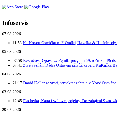
Infoservis
07.08.2026
11:53
Na Novou Osmičku míří Ondřej Havelka & His Melody M
05.08.2026
07:58
Bezručova Opava zveřejnila program 69. ročníku. Předst
07:41
Živé vysílání Rádia Ostravan přivítá kapelu KuKačka B
04.08.2026
21:17
David Koller se vrací, tentokrát zahraje v Nové Osmičce
03.08.2026
12:45
Plachetka, Katta i světové projekty. Do zahájení Svatov
29.07.2026