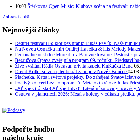
10:03
Štěrkovna Open Music: Klubová scéna na festivalu nabíd
Zobrazit další
Nejnovější články
Ředitel festivalu Folklor bez hranic Lukáš Pavlík: Naše publi
Na Novou Osmičku míří Ondřej Havelka & His Melody Makers
Personálně neklidné Moře dní v Barevné továrně: Pestrost s 
Bezručova Opava zveřejnila program 69. ročníku. Představí hu
Živé vysílání Rádia Ostravan přivítá kapelu KuKačka Band
05
David Koller se vrací, tentokrát zahraje v Nové Osmičce
04.08
Plachetka, Katta i světové projekty. Do zahájení Svatováclavs
Poctivý koncert bez kompromisů. Metaloví králové Judas Priest
„Ať žije Grónsko! Ať žije Litva!“ Literární suroviny uzavřely 
Ostrava v plamenech 2026: Metal s kořeny v odkazu předků, pe
Podpořte hudbu
našeho kraje