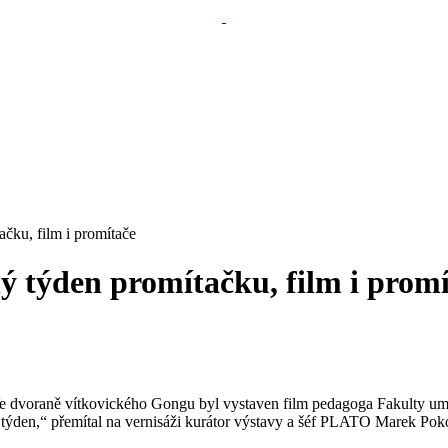
čku, film i promítače
ý týden promítačku, film i promí
Ve dvoraně vítkovického Gongu byl vystaven film pedagoga Fakulty um
ý týden,“ přemítal na vernisáži kurátor výstavy a šéf PLATO Marek Pok