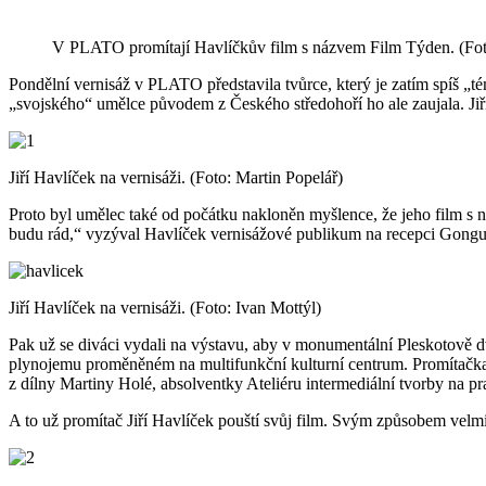
V PLATO promítají Havlíčkův film s názvem Film Týden. (Fot
Pondělní vernisáž v PLATO představila tvůrce, který je zatím spíš 
„svojského“ umělce původem z Českého středohoří ho ale zaujala. Jiř
Jiří Havlíček na vernisáži. (Foto: Martin Popelář)
Proto byl umělec také od počátku nakloněn myšlence, že jeho film s n
budu rád,“ vyzýval Havlíček vernisážové publikum na recepci Gongu, 
Jiří Havlíček na vernisáži. (Foto: Ivan Mottýl)
Pak už se diváci vydali na výstavu, aby v monumentální Pleskotově d
plynojemu proměněném na multifunkční kulturní centrum. Promítačka i pl
z dílny Martiny Holé, absolventky Ateliéru intermediální tvorby na 
A to už promítač Jiří Havlíček pouští svůj film. Svým způsobem velmi