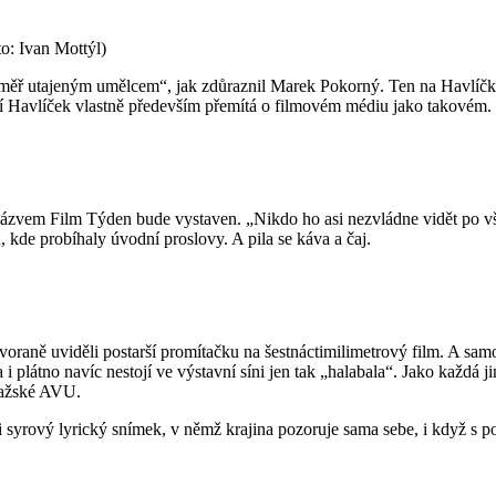
o: Ivan Mottýl)
„téměř utajeným umělcem“, jak zdůraznil Marek Pokorný. Ten na Havlíč
í Havlíček vlastně především přemítá o filmovém médiu jako takovém. O
ázvem Film Týden bude vystaven. „Nikdo ho asi nezvládne vidět po všech
kde probíhaly úvodní proslovy. A pila se káva a čaj.
voraně uviděli postarší promítačku na šestnáctimilimetrový film. A sa
átno navíc nestojí ve výstavní síni jen tak „halabala“. Jako každá jiná 
pražské AVU.
 syrový lyrický snímek, v němž krajina pozoruje sama sebe, i když s p