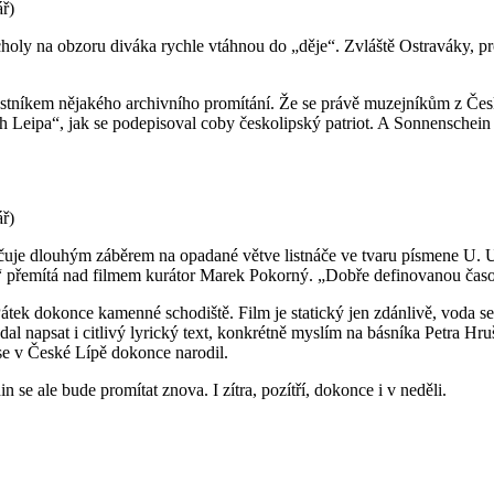
ř)
oly na obzoru diváka rychle vtáhnou do „děje“. Zvláště Ostraváky, pro 
stníkem nějakého archivního promítání. Že se právě muzejníkům z Česk
Leipa“, jak se podepisoval coby českolipský patriot. A Sonnenschein 
ř)
ačuje dlouhým záběrem na opadané větve listnáče ve tvaru písmene U. U
y,“ přemítá nad filmem kurátor Marek Pokorný. „Dobře definovanou časo
 Pátek dokonce kamenné schodiště. Film je statický jen zdánlivě, voda se 
 dal napsat i citlivý lyrický text, konkrétně myslím na básníka Petra Hr
 se v České Lípě dokonce narodil.
n se ale bude promítat znova. I zítra, pozítří, dokonce i v neděli.