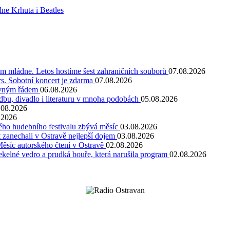
ne Krhuta i Beatles
kum mládne. Letos hostíme šest zahraničních souborů
07.08.2026
. Sobotní koncert je zdarma
07.08.2026
pevným řádem
06.08.2026
dbu, divadlo i literaturu v mnoha podobách
05.08.2026
.08.2026
.2026
kého hudebního festivalu zbývá měsíc
03.08.2026
 zanechali v Ostravě nejlepší dojem
03.08.2026
Měsíc autorského čtení v Ostravě
02.08.2026
kelné vedro a prudká bouře, která narušila program
02.08.2026