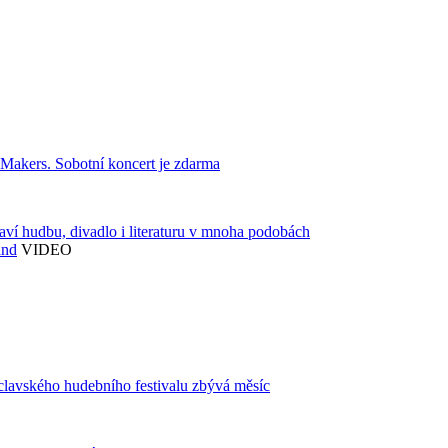
akers. Sobotní koncert je zdarma
aví hudbu, divadlo i literaturu v mnoha podobách
and
VIDEO
áclavského hudebního festivalu zbývá měsíc