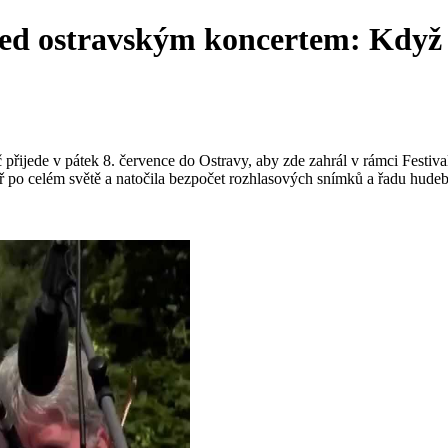
d ostravským koncertem: Když z
řijede v pátek 8. července do Ostravy, aby zde zahrál v rámci Festiva
ěř po celém světě a natočila bezpočet rozhlasových snímků a řadu hude