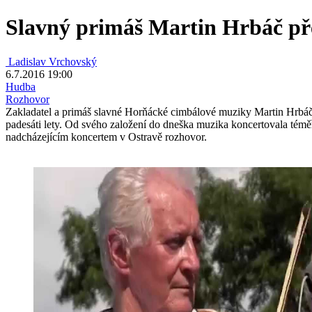
Slavný primáš Martin Hrbáč pře
Ladislav Vrchovský
6.7.2016 19:00
Hudba
Rozhovor
Zakladatel a primáš slavné Horňácké cimbálové muziky Martin Hrbáč p
padesáti lety. Od svého založení do dneška muzika koncertovala tém
nadcházejícím koncertem v Ostravě rozhovor.