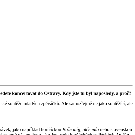
edete koncertovat do Ostravy. Kdy jste tu byl naposledy, a proč?
ětské soutěže mladých zpěváčků. Ale samozřejmě ne jako soutěžící, ale
hrávek, jako například horňáckou
Bože můj, otče můj
nebo slovenskou
 vícestopý pás ve dvou, já a Jan, sadu horňáckých sedláckých
Anička