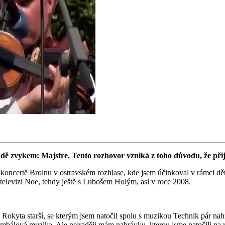
padě zvykem: Majstre. Tento rozhovor vzniká z toho důvodu, že přij
m koncertě Brolnu v ostravském rozhlase, kde jsem účinkoval v rámci d
 televizi Noe, tehdy ještě s Lubošem Holým, asi v roce 2008.
Rokyta starší, se kterým jsem natočil spolu s muzikou Technik pár na
cimbálová muzika. Ale nejraději mám nahrávku, kterou jsme natočili na