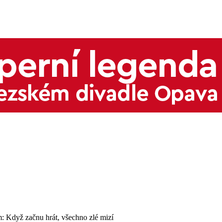
: Když začnu hrát, všechno zlé mizí