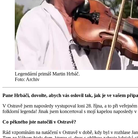
Legendární primáš Martin Hrbáč.
Foto: Archiv
Pane Hrbáči, dovolte, abych vás oslovil tak, jak je ve vašem pří
V Ostravě jsem naposledy vystupoval loni 28. října, a to při veřejné
folklorní legenda! Jinak jsem koncertoval s mojí kapelou naposledy v
Co pěkného jste natočili v Ostravě?
Rád vzpomínám na natáčení v Ostravě v době, kdy byl v rozhlase Jan 
Tam za Váhom biely dom
, kterou si dnes s oblibou zahraje kdejaká 