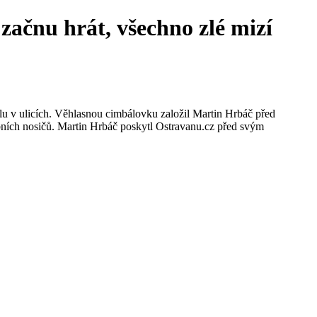
ačnu hrát, všechno zlé mizí
lu v ulicích. Věhlasnou cimbálovku založil Martin Hrbáč před
bních nosičů. Martin Hrbáč poskytl Ostravanu.cz před svým