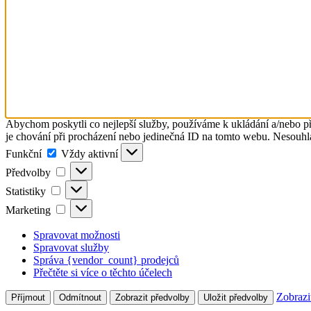
Abychom poskytli co nejlepší služby, používáme k ukládání a/nebo př
je chování při procházení nebo jedinečná ID na tomto webu. Nesouhlas
Funkční
Funkční
Vždy aktivní
Předvolby
Předvolby
Statistiky
Statistiky
Marketing
Marketing
Spravovat možnosti
Spravovat služby
Správa {vendor_count} prodejců
Přečtěte si více o těchto účelech
Zobrazi
Příjmout
Odmítnout
Zobrazit předvolby
Uložit předvolby