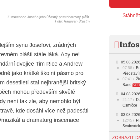
13:00 -
Stáhnět
Z inscenace Josef a jeho úžasný pestrobarevný plášť.
14:00 -
Foto: Radovan Šťastný
15:00 -
Infos
ilejším synu Josefovi, zrádných
16:00 -
vném plášti stále láká. Aby ne!
17:00 -
05.08.202
ndární dvojice Tim Rice a Andrew
07:58
Be
18:00 -
dně jako krátké školní pásmo pro
Představí 
07:41
Ži
 desetiletí stal nejhranější britský
20:00 -
Band
VIDE
úspěch mohou především skvělé
04.08.202
23:00 -
21:17
Da
kdy není tak zle, aby nemohlo být
Osmičce
Ostravě, kde dosáhl více než padesáti
03.08.202
a/muzikál a dramaturg inscenace
12:45
Pl
Svatovácl
29.07.202
ZOBRAZIT D