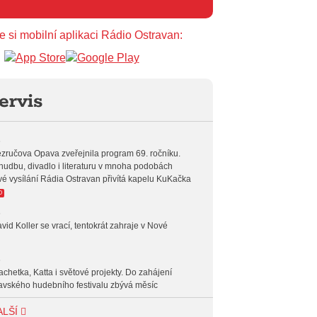
 14:00
BLUES
e si mobilní aplikaci Rádio Ostravan:
 15:00
FOLK&COUNTRY
 16:00
POP STARS
ervis
 17:00
HARD AND HEAVY CLASSIC
 18:00
HARD AND HEAVY CROSSOVER
6
zručova Opava zveřejnila program 69. ročníku.
 20:00
INDEPENDENT
hudbu, divadlo i literaturu v mnoha podobách
vé vysílání Rádia Ostravan přivítá kapelu KuKačka
 23:00
VEČERNÍ MIX
O
6
 00:00
POTICHU
vid Koller se vrací, tentokrát zahraje v Nové
6
achetka, Katta i světové projekty. Do zahájení
avského hudebního festivalu zbývá měsíc
6
ALŠÍ