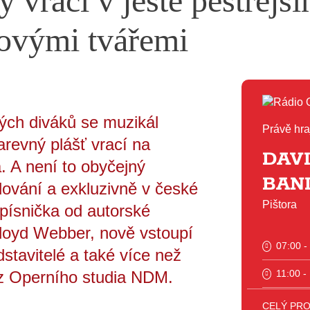
 vrací v ještě pestřejším
novými tvářemi
kých diváků se muzikál
Právě hra
arevný plášť vrací na
DAVI
a. A není to obyčejný
BAN
ování a exkluzivně v české
Pištora
písnička od autorské
Lloyd Webber, nově vstoupí
07:00 -
stavitelé a také více než
 z Operního studia NDM.
11:00 -
12:00 -
CELÝ PR