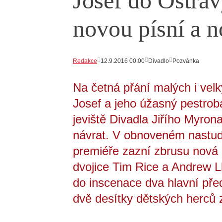
Josef do Ostravy
novou písní a 
Redakce
12.9.2016 00:00
Divadlo
Pozvánka
Na četná přání malých i vel
Josef a jeho úžasný pestrob
jeviště Divadla Jiřího Myron
návrat. V obnoveném nastud
premiéře zazní zbrusu nová 
dvojice Tim Rice a Andrew 
do inscenace dva hlavní před
dvě desítky dětských herců