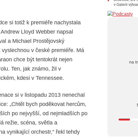
Dušan Ur
v Galerii výtv
20.07.202
10:03
Št
e si totiž k premiéře nachystala
nabídne Kr
iž Andrew Lloyd Webber napsal
18.07.202
13:38
Pi
val a Michael Prostějovský
letní cent
hit vyslechnou v české premiéře. Má
raon chce být tentokrát nejen
na t
lu. Ten, jak známo, žil v
ickém, kdesi v Tennessee.
enace si v listopadu 2013 nenechal
m Rice: „Chtěl bych poděkovat hercům,
nších po nejvyšší, od nejmladších po
á režie, scéna, světla a
vynikající orchestr,“ řekl tehdy