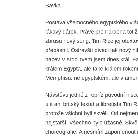
Savka.
Postava všemocného egyptského vládc
lákavý dárek. Právě pro Faraona tot
zbrusu nový song, Tim Rice jej otexto
přebásnil. Ostravští diváci tak nový 
název V srdci tvém jsem dnes král. Fa
králem Egypta, ale také králem rokenro
Memphisu, ne egyptském, ale v amer
Návštěvu jedné z repríz původní insc
ujít ani britský textař a libretista Ti
protože všichni byli skvělí. Od nejme
nejstarší. Všechno bylo úžasné. Skvěl
choreografie. A nesmím zapomenout na 