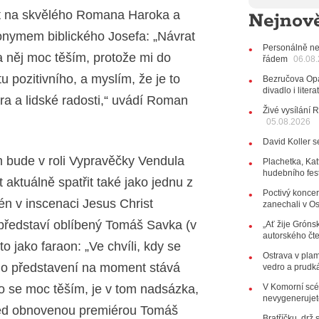
11:00
Do
ěšit na skvělého Romana Haroka a
Nejnově
listopadu 
10:33
Ús
onymem biblického Josefa: „Návrat
Od zapome
Personálně ne
a něj moc těším, protože mi do
AUDIO
řádem
06.08
28.07.202
 pozitivního, a myslím, že je to
Bezručova Opa
15:51
Ko
divadlo i lite
a a lidské radosti,“ uvádí Roman
několik d
Živé vysílání 
05.08.2026
27.07.202
20:44
Ze
David Koller s
držitelka 
m bude v roli Vypravěčky Vendula
10:06
La
Plachetka, Kat
hudebního fes
Kirschner,
 aktuálně spatřit také jako jednu z
Poctivý koncer
24.07.202
én v inscenaci Jesus Christ
zanechali v O
17:06
Zp
 představí oblíbený Tomáš Savka (v
„Ať žije Grónsk
22.07.202
autorského čt
10:02
Ka
o jako faraon: „Ve chvíli, kdy se
jsme upgr
Ostrava v pla
ího představení na moment stává
vedro a prudk
21.07.202
to se moc těším, je v tom nadsázka,
V Komorní scén
20:09
Na
nevygenerujete
osobnost č
řed obnovenou premiérou Tomáš
14:01
Ho
Bratříčku, drž