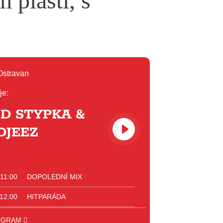
 plášti, s
je:
D STYPKA &
DJEEZ
 11:00
DOPOLEDNÍ MIX
 12:00
HITPARÁDA
 13:00
JAZZ
OGRAM