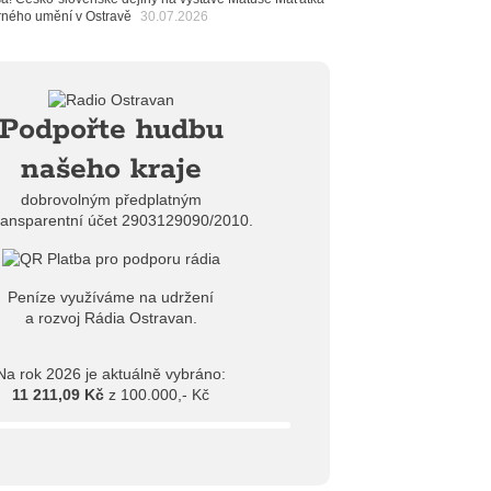
ban
arného umění v Ostravě
30.07.2026
6
ěrkovna Open Music: Klubová scéna na festivalu
huta i Beatles
6
Podpořte hudbu
mprléto promění areál Divadla loutek Ostrava v
rum umění, tvoření a sousedských setkání
našeho kraje
dobrovolným předplatným
ransparentní účet 2903129090/2010.
Peníze využíváme na udržení
a rozvoj Rádia Ostravan.
Na rok 2026 je aktuálně vybráno:
11 211,09 Kč
z 100.000,- Kč