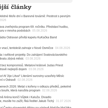
 Ostravy se vrací britští Modestep, vystoupí v
jší články
v klubu Barrák
VIDEO
měvné historky ze života ostravské kapely Verše:
nutých baterek až po kuriózní krádež kláves
klidné Moře dní v Barevné továrně: Pestrost s pevným
.2026
6
va zveřejnila program 69. ročníku. Představí hudbu,
ncert legendárních Judas Priest se blíží. Zbývá jen
raturu v mnoha podobách
05.08.2026
esítek posledních vstupenek
Rádia Ostravan přivítá kapelu KuKačka Band
6
mřela ostravská baletka Vlasta Pavelcová,
e vrací, tentokrát zahraje v Nové Osmičce
04.08.2026
Ceny Thálie za celoživotní mistrovství
dná Čeladná nabídne Olympic, Langerovou i
ta i světové projekty. Do zahájení Svatováclavského
tivalu zbývá měsíc
 návštěvníci nově zaplatí už jen pomocí čipů
03.08.2026
t bez kompromisů. Metaloví králové Judas Priest
6
stravě nejlepší dojem
03.08.2026
ěvačka Tanja vydala nové EP Plamen
VIDEO
o! Ať žije Litva!“ Literární suroviny uzavřely Měsíc
6
ení v Ostravě
02.08.2026
pela Midnight v Rádiu Ostravan: Od minulého roku
adovali naši show
menech 2026: Metal s kořeny v odkazu předků, pekelné
AUDIO
á bouře, která narušila program
02.08.2026
6
ě Aréna končí Vůjtek i Kaluža. Divadlo
 Novou Osmičku míří Bára Zmeková Trio. Výrazná
, musíte ho zažít, říká ředitel Jakub Tichý
31.07.2026
eské alternativní scény zahraje ve Frýdku-Místku
stem živého vysílání Rádia Ostravan bude herec
 sa! Česko-slovenské dějiny na výstavě Matúše Maťátka