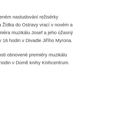
veném nastudování režisérky
a Žídka do Ostravy vrací v novém a
emiéra muzikálu Josef a jeho úžasný
v 16 hodin v Divadle Jiřího Myrona.
tosti obnovené premiéry muzikálu
 hodin v Domě knihy Knihcentrum.