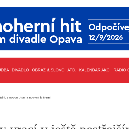
UDBA
DIVADLO
OBRAZ & SLOVO
ATD.
KALENDAŘ AKCÍ
RÁDIO 
lášti, s novou písní a novými tvářemi