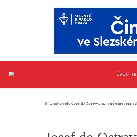
ÚVOD
H
Úvod
Divadlo
Josef do Ostravy vrací v ještě pestřejším p