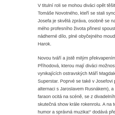
V titulní roli se mohou diváci opět t
Tomáše Novotného, kteří se stali syn
Josefa je skvělá zpráva, osobně se n
mého profesního života přinesl spoustu
nádherné dílo, plné obyčejného moudr
Harok.
Novou tváří a jistě milým překvapení
Příhodová, kterou mají diváci možnost
vynikajících ostravských Máří Magdal
Superstar. Poprvé se také v Josefovi
alternaci s Jaroslavem Rusnákem), a t
faraon ocitá na scéně, se z divadeln
skutečná show krále rokenrolu. A na 
humor a správná muzika!“ dodává p