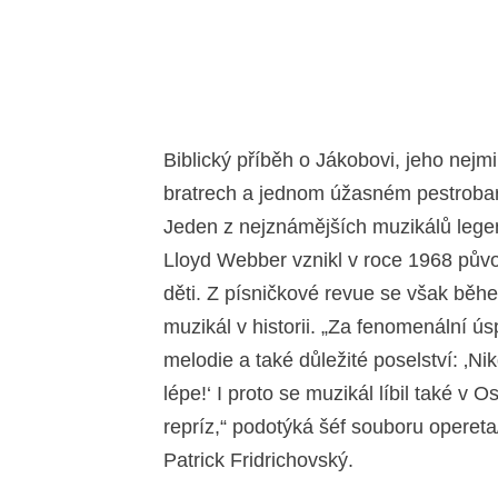
Biblický příběh o Jákobovi, jeho nejm
bratrech a jednom úžasném pestrobare
Jeden z nejznámějších muzikálů lege
Lloyd Webber vznikl v roce 1968 půvo
děti. Z písničkové revue se však během
muzikál v historii. „Za fenomenální 
melodie a také důležité poselství: ‚Ni
lépe!‘ I proto se muzikál líbil také v 
repríz,“ podotýká šéf souboru operet
Patrick Fridrichovský.