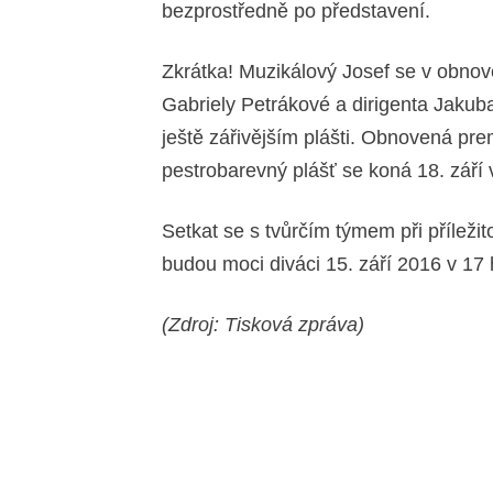
bezprostředně po představení.
Zkrátka! Muzikálový Josef se v obno
Gabriely Petrákové a dirigenta Jakub
ještě zářivějším plášti. Obnovená pr
pestrobarevný plášť se koná 18. září 
Setkat se s tvůrčím týmem při příleži
budou moci diváci 15. září 2016 v 17
(Zdroj: Tisková zpráva)