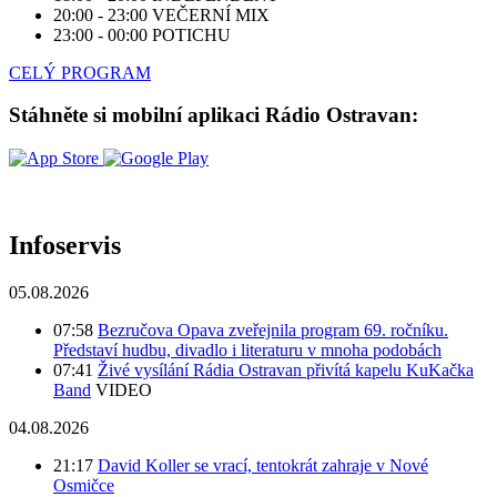
20:00 - 23:00
VEČERNÍ MIX
23:00 - 00:00
POTICHU
CELÝ PROGRAM
Stáhněte si mobilní aplikaci Rádio Ostravan:
Infoservis
05.08.2026
07:58
Bezručova Opava zveřejnila program 69. ročníku.
Představí hudbu, divadlo i literaturu v mnoha podobách
07:41
Živé vysílání Rádia Ostravan přivítá kapelu KuKačka
Band
VIDEO
04.08.2026
21:17
David Koller se vrací, tentokrát zahraje v Nové
Osmičce