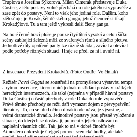
Truplová a Josefína Sýkorová. Milan Cimerák představuje Duka
Custise, z této postavy volně přechází do role jakéhosi vypravěče a
zase zpět do postavy. Není to však jeho jediná role. Dalším, koho
ztělesňuje, je Krvák, šéf dětského gangu, jehož členové si říkají
Krokadýlové. Tu a tam ještě vykreslí další členy gangu.
Na holé černé hrací ploše je pouze čtyřdílná vysoká a celou šířku
scény zabírající železná mříž ze svařených rámů a silného pletiva.
Jednotlivé díly opatřené panty lze různě skládat, zavírat a otevírat
podle potřeby různých situací. Hraje se před, za ní i uvnitř ní.
Z inscenace Prezydent Krokadýlů. (Foto: Ondřej Vojčiniak)
Režisér
Pavel Gejguš
se soustředil na promyšlenou výstavbu tempa
a rytmu inscenace, kterou opírá jednak o střídání postav v krátkých
hereckých intermezzech, ale také (zejména v případě hlavní postavy
Duka Custise) o časté přechody z role Duka do role vypravěče.
Právě těmito přechody se režii daří vymazat dojem z převyprávění
literatury. To, co se před očima diváků odehrává, je výsostné, a
velmi dramatické divadlo. Jednotlivé postavy jsou přesně vyložené a
situace, do kterých se dostávají, pramení z jejich usilování o
naplnění vlastních cílů. Tak, jak to má v dobré činohře být.
Atmosféru dokresluje Gejguš pomocí scénické hudby, ale také