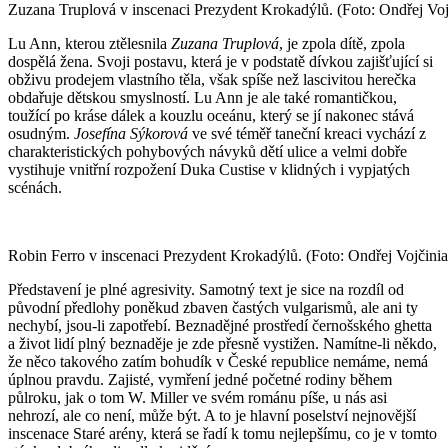
Zuzana Truplová v inscenaci Prezydent Krokadýlů. (Foto: Ondřej Voj
Lu Ann, kterou ztělesnila
Zuzana Truplová
, je zpola dítě, zpola
dospělá žena. Svoji postavu, která je v podstatě dívkou zajišťující si
obživu prodejem vlastního těla, však spíše než lascivitou herečka
obdařuje dětskou smyslností. Lu Ann je ale také romantičkou,
toužící po kráse dálek a kouzlu oceánu, který se jí nakonec stává
osudným.
Josefína Sýkorová
ve své téměř taneční kreaci vychází z
charakteristických pohybových návyků dětí ulice a velmi dobře
vystihuje vnitřní rozpožení Duka Custise v klidných i vypjatých
scénách.
Robin Ferro v inscenaci Prezydent Krokadýlů. (Foto: Ondřej Vojčinia
Představení je plné agresivity. Samotný text je sice na rozdíl od
původní předlohy poněkud zbaven častých vulgarismů, ale ani ty
nechybí, jsou-li zapotřebí. Beznadějné prostředí černošského ghetta
a život lidí plný beznaděje je zde přesně vystižen. Namítne-li někdo,
že něco takového zatím bohudík v České republice nemáme, nemá
úplnou pravdu. Zajisté, vymření jedné početné rodiny během
půlroku, jak o tom W. Miller ve svém románu píše, u nás asi
nehrozí, ale co není, může být. A to je hlavní poselství nejnovější
inscenace Staré arény, která se řadí k tomu nejlepšímu, co je v tomto