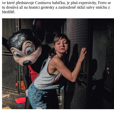
ve které představuje Custisovu babičku, je plná expresivity, Ferro se
tu dostává až na hranici grotesky a zaslouženě sklízí salvy smíchu z
hlediště.