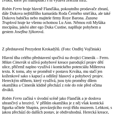
zvuků, které při manipulaci s ní vydává železná mříž.
Robin Ferro
hraje hlavně Flanďáka, pokoutního prodavače zbraní,
dále Dukova nejbližšího kamaráda Roda Černého smrťáka, ale také
Dukovu babičku nebo majitele firmy Roye Barona.
Zuzana
Truplová
hraje ke všemu ochotnou Lu Ann. Němou roli Myšáka
mocipána, jakési alter ego Duka Custise, naplňuje pohybem a
gestem
Josefína Sýkorová
.
Z představení Prezydent Krokadýlů. (Foto: Ondřej Vojčiniak)
Hlavní tíha celého představení spočívá na dvojici Cimerák – Ferro.
Milan Cimerák
si užívá pohybové kreace parodující projev dětí
ulice, přičemž naplno využívá i komického potenciálu Millerova
textu. K tomu, aby se proměnil v postavu Krváka, mu stačí jen
koženkové sako s kapucí a odlišný hlasový a pohybový projev.
Hereckým střihem, který využívá, jsou tyto proměny dílem
okamžiku a Cimerák klidně přechází z role do role před očima
diváků.
Robin Ferro
začíná v úvodní scéně jako Flanďák a je doslova
uhrančivý a hrozivý. V příštím okamžiku je z něj však komická
figurka učitele Shapira, provázejícího svoji třídu muzeem. Lehkost, s
jakou přechází do dalších postav, je obdivuhodná. Herecká kreace,