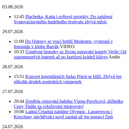
03.08.2026
12:45
Plachetka, Katta i světové projekty. Do zahájení
Svatováclavského hudebního festivalu zbývá měsíc
29.07.2026
11:00
Do Ostravy se vrací britští Modestep, vystoupí v
listopadu v klubu Barrák
VIDEO
10:33
Úsměvné historky ze života ostravské kapely Verše: Od
zapomenutých baterek až po kuriózní krádež kláves
Audio
28.07.2026
15:51
Koncert legendárních Judas Priest se blíží. Zbývá jen
několik desítek posledních vstupenek
27.07.2026
20:44
Zemřela ostravská baletka Vlasta Pavelcová, držitelka
Ceny Thálie za celoživotní mistrovství
10:06
Ladná Čeladná nabídne Olympic, Langerovou i
Kirschner, návštěvníci nově zaplatí už jen pomocí čipů
24.07.2026