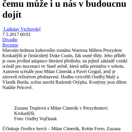
čemu může i u nás v budoucnu
dojít
Ladislav Vrchovský
7.5.2017 00:01
Divadlo
Recenze
Hlavním hrdinou kultovního románu Warrena Millera Prezydent
Krokadýlů je čtrnáctiletý Duke Custis, žák osmé třídy. Jeho příběh
je osou jevištní adaptace literární předlohy, na jejímž základě vznikl
scénář pro inscenaci ve Staré aréně, která měla premiéru v sobotu.
Autorem scénáře jsou Milan Cimerák a Pavel Gejguš, jenž je
zároveň režisérem představení. Hudbu vytvořili Ondřej Malý a
Vlastík Burda, scénu navrhl Radomír Otýpka. Kostýmy jsou dílem
Natálie Pelcové.
Zuzana Truplová a Milan Cimerák v Prezydentovi
Krokadýlů.
Foto: Ondřej Vojčiniak
Účinkuje čtveřice herců – Milan Cimerák, Robin Ferro, Zuzana