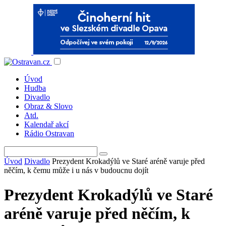
Úvod
Hudba
Divadlo
Obraz & Slovo
Atd.
Kalendař akcí
Rádio Ostravan
Úvod
Divadlo
Prezydent Krokadýlů ve Staré aréně varuje před
něčím, k čemu může i u nás v budoucnu dojít
Prezydent Krokadýlů ve Staré
aréně varuje před něčím, k