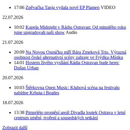
17:06
Zpěvačka Tanja vydala nové EP Plamen
VIDEO
22.07.2026
10:02
Kapela Midnight v Rádiu Ostravan: Od minulého roku
jsme upgradovali naši show
Audio
21.07.2026
20:09
Na Novou Osmičku míří Bára Zmeková Trio. Výrazná
osobnost české alternativní scény zahraje ve Frýdku-Místku
14:01
Hostem živého vysílání Rádia Ostravan bude herec
Dušan Urban
20.07.2026
10:03
Štěrkovna Open Music: Klubová scéna na festivalu
nabídne Krhuta i Beatles
18.07.2026
13:38
Pimprléto promění areál Divadla loutek Ostrava v letní
centrum umění, tvoření a sousedských setkání
Zobrazit další