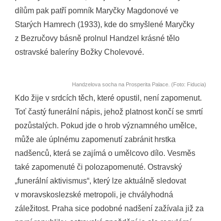
dílům pak patří pomník Maryčky Magdonové ve
Starých Hamrech (1933), kde do smyšlené Maryčky
z Bezručovy básně prolnul Handzel krásné tělo
ostravské baleríny Božky Cholevové.
Handzelova socha na Prosperita Palace. (Foto: Fiducia)
Kdo žije v srdcích těch, které opustil, není zapomenut.
Toť častý funerální nápis, jehož platnost končí se smrtí
pozůstalých. Pokud jde o hrob významného umělce,
může ale úplnému zapomenutí zabránit hrstka
nadšenců, která se zajímá o umělcovo dílo. Vesměs
také zapomenuté či polozapomenuté. Ostravský
„funerální aktivismus“, který lze aktuálně sledovat
v moravskoslezské metropoli, je chvályhodná
záležitost. Praha sice podobné nadšení zažívala již za