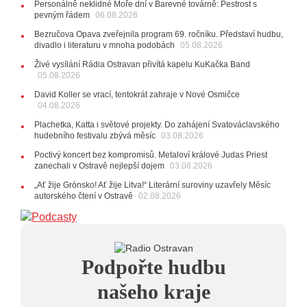
Personálně neklidné Moře dní v Barevné továrně: Pestrost s
jen několik desítek posledních vstupenek
pevným řádem
06.08.2026
27.07.2026
Bezručova Opava zveřejnila program 69. ročníku. Představí hudbu,
20:44
Zemřela ostravská baletka Vlasta Pavelcová,
divadlo i literaturu v mnoha podobách
05.08.2026
držitelka Ceny Thálie za celoživotní mistrovství
Živé vysílání Rádia Ostravan přivítá kapelu KuKačka Band
10:06
Ladná Čeladná nabídne Olympic, Langerovou i
05.08.2026
Kirschner, návštěvníci nově zaplatí už jen pomocí čipů
David Koller se vrací, tentokrát zahraje v Nové Osmičce
24.07.2026
04.08.2026
17:06
Zpěvačka Tanja vydala nové EP Plamen
VIDEO
Plachetka, Katta i světové projekty. Do zahájení Svatováclavského
22.07.2026
hudebního festivalu zbývá měsíc
03.08.2026
10:02
Kapela Midnight v Rádiu Ostravan: Od minulého
Poctivý koncert bez kompromisů. Metaloví králové Judas Priest
roku jsme upgradovali naši show
AUDIO
zanechali v Ostravě nejlepší dojem
03.08.2026
21.07.2026
„Ať žije Grónsko! Ať žije Litva!“ Literární suroviny uzavřely Měsíc
20:09
Na Novou Osmičku míří Bára Zmeková Trio.
autorského čtení v Ostravě
02.08.2026
Výrazná osobnost české alternativní scény zahraje ve
Frýdku-Místku
14:01
Hostem živého vysílání Rádia Ostravan bude
herec Dušan Urban
20.07.2026
Podpořte hudbu
10:03
Štěrkovna Open Music: Klubová scéna na festivalu
nabídne Krhuta i Beatles
našeho kraje