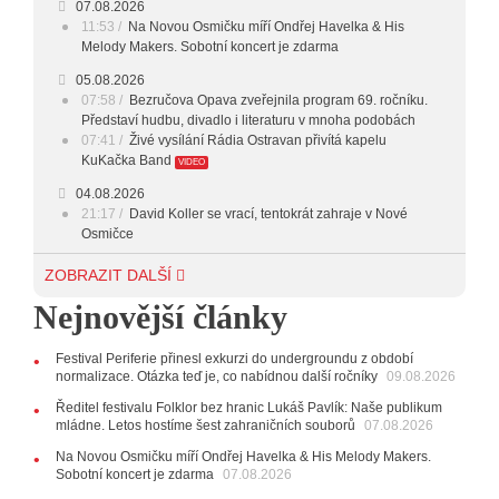
07.08.2026
HARD AND HEAVY
11:53
Na Novou Osmičku míří Ondřej Havelka & His
17:00 - 18:00
CROSSOVER
Melody Makers. Sobotní koncert je zdarma
05.08.2026
18:00 - 20:00
INDEPENDENT
07:58
Bezručova Opava zveřejnila program 69. ročníku.
Představí hudbu, divadlo i literaturu v mnoha podobách
20:00 - 23:00
VEČERNÍ MIX
07:41
Živé vysílání Rádia Ostravan přivítá kapelu
KuKačka Band
VIDEO
23:00 - 00:00
POTICHU
04.08.2026
21:17
David Koller se vrací, tentokrát zahraje v Nové
Osmičce
03.08.2026
ZOBRAZIT DALŠÍ
12:45
Plachetka, Katta i světové projekty. Do zahájení
Nejnovější články
Svatováclavského hudebního festivalu zbývá měsíc
29.07.2026
Festival Periferie přinesl exkurzi do undergroundu z období
11:00
Do Ostravy se vrací britští Modestep, vystoupí v
normalizace. Otázka teď je, co nabídnou další ročníky
09.08.2026
listopadu v klubu Barrák
VIDEO
10:33
Úsměvné historky ze života ostravské kapely
Ředitel festivalu Folklor bez hranic Lukáš Pavlík: Naše publikum
Verše: Od zapomenutých baterek až po kuriózní krádež
mládne. Letos hostíme šest zahraničních souborů
07.08.2026
kláves
AUDIO
Na Novou Osmičku míří Ondřej Havelka & His Melody Makers.
Sobotní koncert je zdarma
28.07.2026
07.08.2026
15:51
Koncert legendárních Judas Priest se blíží. Zbývá