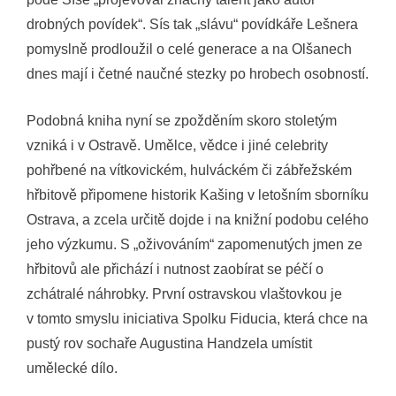
drobných povídek“. Sís tak „slávu“ povídkáře Lešnera
pomyslně prodloužil o celé generace a na Olšanech
dnes mají i četné naučné stezky po hrobech osobností.
Podobná kniha nyní se zpožděním skoro stoletým
vzniká i v Ostravě. Umělce, vědce i jiné celebrity
pohřbené na vítkovickém, hulváckém či zábřežském
hřbitově připomene historik Kašing v letošním sborníku
Ostrava, a zcela určitě dojde i na knižní podobu celého
jeho výzkumu. S „oživováním“ zapomenutých jmen ze
hřbitovů ale přichází i nutnost zaobírat se péčí o
zchátralé náhrobky. První ostravskou vlaštovkou je
v tomto smyslu iniciativa Spolku Fiducia, která chce na
pustý rov sochaře Augustina Handzela umístit
umělecké dílo.