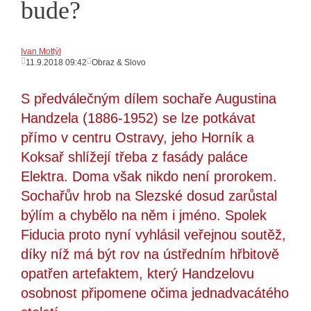
bude?
Ivan Mottýl
11.9.2018 09:42
Obraz & Slovo
S předválečným dílem sochaře Augustina
Handzela (1886-1952) se lze potkávat
přímo v centru Ostravy, jeho Horník a
Koksař shlížejí třeba z fasády paláce
Elektra. Doma však nikdo není prorokem.
Sochařův hrob na Slezské dosud zarůstal
býlím a chybělo na něm i jméno. Spolek
Fiducia proto nyní vyhlásil veřejnou soutěž,
díky níž má být rov na ústředním hřbitově
opatřen artefaktem, který Handzelovu
osobnost připomene očima jednadvacátého