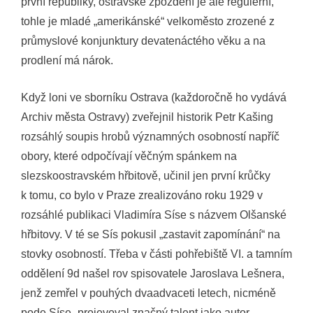
první republiky, ostravské zpoždění je ale regulérní,
tohle je mladé „amerikánské“ velkoměsto zrozené z
průmyslové konjunktury devatenáctého věku a na
prodlení má nárok.
Když loni ve sborníku Ostrava (každoročně ho vydává
Archiv města Ostravy) zveřejnil historik Petr Kašing
rozsáhlý soupis hrobů významných osobností napříč
obory, které odpočívají věčným spánkem na
slezskoostravském hřbitově, učinil jen první krůčky
k tomu, co bylo v Praze zrealizováno roku 1929 v
rozsáhlé publikaci Vladimíra Síse s názvem Olšanské
hřbitovy. V té se Sís pokusil „zastavit zapomínání“ na
stovky osobností. Třeba v části pohřebiště VI. a tamním
oddělení 9d našel rov spisovatele Jaroslava Lešnera,
jenž zemřel v pouhých dvaadvaceti letech, nicméně
pode Síse „projevoval značný talent jako autor