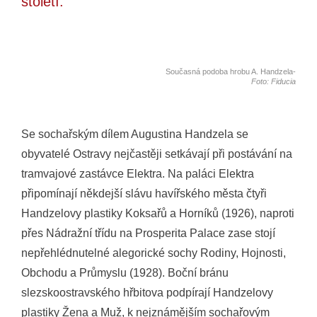
století.
Současná podoba hrobu A. Handzela-
Foto: Fiducia
Se sochařským dílem Augustina Handzela se
obyvatelé Ostravy nejčastěji setkávají při postávání na
tramvajové zastávce Elektra. Na paláci Elektra
připomínají někdejší slávu havířského města čtyři
Handzelovy plastiky Koksařů a Horníků (1926), naproti
přes Nádražní třídu na Prosperita Palace zase stojí
nepřehlédnutelné alegorické sochy Rodiny, Hojnosti,
Obchodu a Průmyslu (1928). Boční bránu
slezskoostravského hřbitova podpírají Handzelovy
plastiky Žena a Muž, k nejznámějším sochařovým