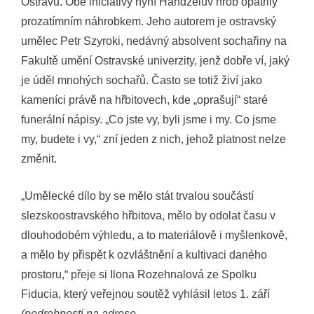
Ostravu. Obě iniciativy nyní Handzelův hrob opatřily
prozatímním náhrobkem. Jeho autorem je ostravský
umělec Petr Szyroki, nedávný absolvent sochařiny na
Fakultě umění Ostravské univerzity, jenž dobře ví, jaký
je úděl mnohých sochařů. Často se totiž živí jako
kameníci právě na hřbitovech, kde „oprašují“ staré
funerální nápisy. „Co jste vy, byli jsme i my. Co jsme
my, budete i vy,“ zní jeden z nich, jehož platnost nelze
změnit.
„Umělecké dílo by se mělo stát trvalou součástí
slezskoostravského hřbitova, mělo by odolat času v
dlouhodobém výhledu, a to materiálově i myšlenkově,
a mělo by přispět k ozvláštnění a kultivaci daného
prostoru,“ přeje si Ilona Rozehnalová ze Spolku
Fiducia, který veřejnou soutěž vyhlásil letos 1. září
(podrobnosti na adrese