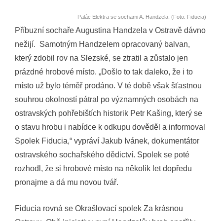
Palác Elektra se sochami A. Handzela. (Foto: Fiducia)
Příbuzní sochaře Augustina Handzela v Ostravě dávno
nežijí. Samotným Handzelem opracovaný balvan,
který zdobil rov na Slezské, se ztratil a zůstalo jen
prázdné hrobové místo. „Došlo to tak daleko, že i to
místo už bylo téměř prodáno. V té době však šťastnou
souhrou okolností pátral po významných osobách na
ostravských pohřebištích historik Petr Kašing, který se
o stavu hrobu i nabídce k odkupu dověděl a informoval
Spolek Fiducia,“ vypráví Jakub Ivánek, dokumentátor
ostravského sochařského dědictví. Spolek se poté
rozhodl, že si hrobové místo na několik let dopředu
pronajme a dá mu novou tvář.
Fiducia rovná se Okrašlovací spolek Za krásnou