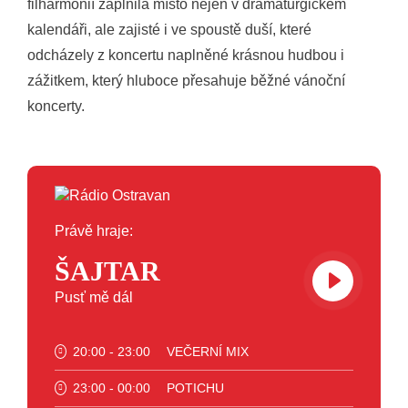
filharmonií zaplnila místo nejen v dramaturgickém
kalendáři, ale zajisté i ve spoustě duší, které
odcházely z koncertu naplněné krásnou hudbou i
zážitkem, který hluboce přesahuje běžné vánoční
koncerty.
Právě hraje:
ŠAJTAR
Pusť mě dál
20:00 - 23:00
VEČERNÍ MIX
23:00 - 00:00
POTICHU