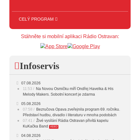
CELÝ PROGRAM
Stáhněte si mobilní aplikaci Rádio Ostravan:
Infoservis
07.08.2026
11:53
Na Novou Osmičku míří Ondřej Havelka & His
Melody Makers. Sobotní koncert je zdarma
05.08.2026
07:58
Bezručova Opava zveřejnila program 69. ročníku.
Představí hudbu, divadlo i literaturu v mnoha podobách
07:41
Živé vysílání Rádia Ostravan přivítá kapelu
KuKačka Band
VIDEO
04.08.2026