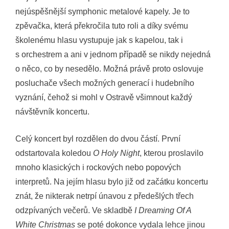
nejúspěšnější symphonic metalové kapely. Je to
zpěvačka, která překročila tuto roli a díky svému
školenému hlasu vystupuje jak s kapelou, tak i
s orchestrem a ani v jednom případě se nikdy nejedná
o něco, co by nesedělo. Možná právě proto oslovuje
posluchače všech možných generací i hudebního
vyznání, čehož si mohl v Ostravě všimnout každý
návštěvník koncertu.
Celý koncert byl rozdělen do dvou částí. První
odstartovala koledou
O Holy Night
, kterou proslavilo
mnoho klasických i rockových nebo popových
interpretů. Na jejím hlasu bylo již od začátku koncertu
znát, že nikterak netrpí únavou z předešlých třech
odzpívaných večerů. Ve skladbě
I Dreaming Of A
White Christmas
se poté dokonce vydala lehce jinou