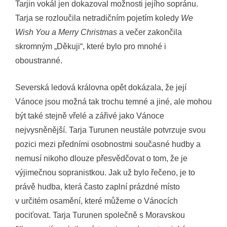
Tarjin vokál jen dokazoval možnosti jejího sopránu.
Tarja se rozloučila netradičním pojetím koledy
We
Wish You a Merry Christmas
a večer zakončila
skromným „Děkuji“, které bylo pro mnohé i
oboustranné.
Severská ledová královna opět dokázala, že její
Vánoce jsou možná tak trochu temné a jiné, ale mohou
být také stejně vřelé a zářivé jako Vánoce
nejvysněnější. Tarja Turunen neustále potvrzuje svou
pozici mezi předními osobnostmi současné hudby a
nemusí nikoho dlouze přesvědčovat o tom, že je
výjimečnou sopranistkou. Jak už bylo řečeno, je to
právě hudba, která často zaplní prázdné místo
v určitém osamění, které můžeme o Vánocích
pociťovat. Tarja Turunen společně s Moravskou