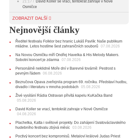
21:17
David Koller se vrací, tentokrát zahraje v Nové
Osmičce
03.08.2026
ZOBRAZIT DALŠÍ
12:45
Plachetka, Katta i světové projekty. Do zahájení
Nejnovější články
Svatováclavského hudebního festivalu zbývá měsíc
29.07.2026
Ředitel festivalu Folklor bez hranic Lukáš Pavlík: Naše publikum
11:00
Do Ostravy se vrací britští Modestep, vystoupí v
mládne. Letos hostíme šest zahraničních souborů
07.08.2026
listopadu v klubu Barrák
VIDEO
10:33
Úsměvné historky ze života ostravské kapely
Na Novou Osmičku míří Ondřej Havelka & His Melody Makers.
Verše: Od zapomenutých baterek až po kuriózní krádež
Sobotní koncert je zdarma
07.08.2026
kláves
AUDIO
Personálně neklidné Moře dní v Barevné továrně: Pestrost s
pevným řádem
28.07.2026
06.08.2026
15:51
Koncert legendárních Judas Priest se blíží. Zbývá
Bezručova Opava zveřejnila program 69. ročníku. Představí hudbu,
jen několik desítek posledních vstupenek
divadlo i literaturu v mnoha podobách
05.08.2026
27.07.2026
Živé vysílání Rádia Ostravan přivítá kapelu KuKačka Band
20:44
Zemřela ostravská baletka Vlasta Pavelcová,
05.08.2026
držitelka Ceny Thálie za celoživotní mistrovství
David Koller se vrací, tentokrát zahraje v Nové Osmičce
10:06
Ladná Čeladná nabídne Olympic, Langerovou i
04.08.2026
Kirschner, návštěvníci nově zaplatí už jen pomocí čipů
Plachetka, Katta i světové projekty. Do zahájení Svatováclavského
24.07.2026
hudebního festivalu zbývá měsíc
03.08.2026
17:06
Zpěvačka Tanja vydala nové EP Plamen
VIDEO
Poctivý koncert bez kompromisů. Metaloví králové Judas Priest