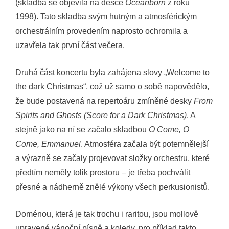
(skladba se objevila na desce
Oceanborn
z roku
1998). Tato skladba svým hutným a atmosférickým
orchestrálním provedením naprosto ochromila a
uzavřela tak první část večera.
Druhá část koncertu byla zahájena slovy „Welcome to
the dark Christmas“, což už samo o sobě napovědělo,
že bude postavená na repertoáru zmíněné desky
From
Spirits and Ghosts (Score for a Dark Christmas)
. A
stejně jako na ní se začalo skladbou
O Come, O
Come, Emmanuel
. Atmosféra začala být potemnělejší
a výrazně se začaly projevovat složky orchestru, které
předtím neměly tolik prostoru – je třeba pochválit
přesné a nádherně znělé výkony všech perkusionistů.
Doménou, která je tak trochu i raritou, jsou mollově
upravené vánoční písně a koledy, pro příklad takto