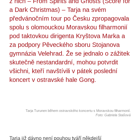
z nich – From Spirits and Ghosts (Score for
a Dark Christmas) – Tarja na svém
předvánočním tour po Česku zpropagovala
spolu s olomouckou Moravskou filharmonií
pod taktovkou dirigenta Kryštova Marka a
za podpory Pěveckého sboru Stojanova
gymnázia Velehrad. Že se jednalo o zážitek
skutečně nestandardní, mohou potvrdit
všichni, kteří navštívili v pátek poslední
koncert v ostravské hale Gong.
Tarja Turunen během ostravského koncertu s Moravskou filharmonií.
Foto: Gabriela Stašová
Tarja již dávno není pouhou tváří někdejší