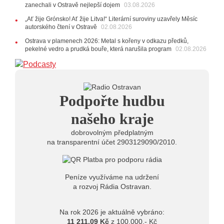
22.07.2026
zanechali v Ostravě nejlepší dojem
03.08.2026
10:02
Kapela Midnight v Rádiu Ostravan: Od minulého
„Ať žije Grónsko! Ať žije Litva!“ Literární suroviny uzavřely Měsíc
roku jsme upgradovali naši show
AUDIO
autorského čtení v Ostravě
02.08.2026
21.07.2026
Ostrava v plamenech 2026: Metal s kořeny v odkazu předků,
20:09
Na Novou Osmičku míří Bára Zmeková Trio.
pekelné vedro a prudká bouře, která narušila program
02.08.2026
Výrazná osobnost české alternativní scény zahraje ve
Frýdku-Místku
14:01
Hostem živého vysílání Rádia Ostravan bude
herec Dušan Urban
20.07.2026
Podpořte hudbu
10:03
Štěrkovna Open Music: Klubová scéna na festivalu
nabídne Krhuta i Beatles
našeho kraje
dobrovolným předplatným
na transparentní účet 2903129090/2010.
Peníze využíváme na udržení
a rozvoj Rádia Ostravan.
Na rok 2026 je aktuálně vybráno:
11 211,09 Kč
z 100.000,- Kč