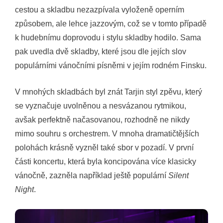
cestou a skladbu nezazpívala vyloženě operním
způsobem, ale lehce jazzovým, což se v tomto případě
k hudebnímu doprovodu i stylu skladby hodilo. Sama
pak uvedla dvě skladby, které jsou dle jejích slov
populárními vánočními písněmi v jejím rodném Finsku.
V mnohých skladbách byl znát Tarjin styl zpěvu, který
se vyznačuje uvolněnou a nesvázanou rytmikou,
avšak perfektně načasovanou, rozhodně ne nikdy
mimo souhru s orchestrem. V mnoha dramatičtějších
polohách krásně vyzněl také sbor v pozadí. V první
části koncertu, která byla koncipována více klasicky
vánočně, zazněla například ještě populární
Silent
Night
.