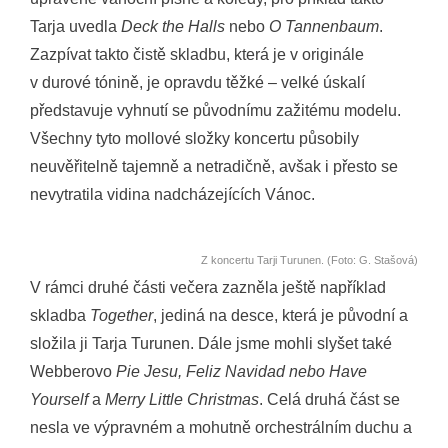
Tarja uvedla
Deck the Halls
nebo
O Tannenbaum
.
Zazpívat takto čistě skladbu, která je v originále
v durové tónině, je opravdu těžké – velké úskalí
představuje vyhnutí se původnímu zažitému modelu.
Všechny tyto mollové složky koncertu působily
neuvěřitelně tajemně a netradičně, avšak i přesto se
nevytratila vidina nadcházejících Vánoc.
Z koncertu Tarji Turunen. (Foto: G. Stašová)
V rámci druhé části večera zazněla ještě například
skladba
Together
, jediná na desce, která je původní a
složila ji Tarja Turunen. Dále jsme mohli slyšet také
Webberovo
Pie Jesu, Feliz Navidad
nebo Have
Yourself
a
Merry Little Christmas
. Celá druhá část se
nesla ve výpravném a mohutně orchestrálním duchu a