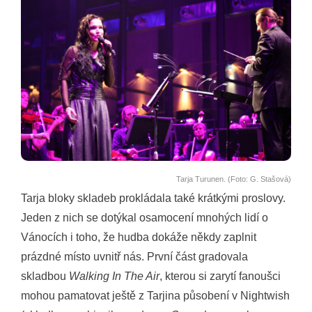
Tarja Turunen. (Foto: G. Stašová)
Tarja bloky skladeb prokládala také krátkými proslovy.
Jeden z nich se dotýkal osamocení mnohých lidí o
Vánocích i toho, že hudba dokáže někdy zaplnit
prázdné místo uvnitř nás. První část gradovala
skladbou
Walking In The Air
, kterou si zarytí fanoušci
mohou pamatovat ještě z Tarjina působení v Nightwish