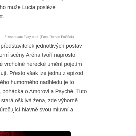
ého muže Lucia posléze
t.
Z inscenace Zlatý osel. (Foto: Roman Polášek)
 představitelek jednotlivých postav
rní scény Aréna tvoří naprosto
své vrcholné herecké umění pojetím
jí. Přesto však lze jednu z epizod
ělého humorného nadhledu je to
u, pohádka o Amorovi a Psyché. Tuto
 stará ošklivá žena, zde výborně
úročující hlavně svou mluvní a