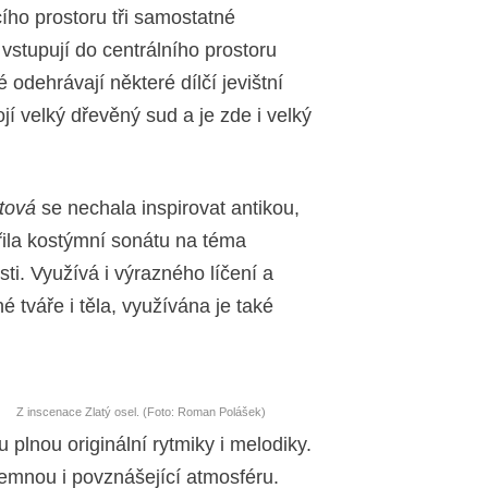
ího prostoru tři samostatné
vstupují do centrálního prostoru
 odehrávají některé dílčí jevištní
jí velký dřevěný sud a je zde i velký
tová
se nechala inspirovat antikou,
řila kostýmní sonátu na téma
ti. Využívá i výrazného líčení a
é tváře i těla, využívána je také
Z inscenace Zlatý osel. (Foto: Roman Polášek)
 plnou originální rytmiky i melodiky.
temnou i povznášející atmosféru.