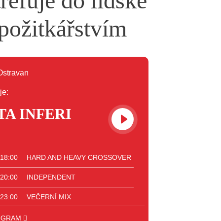
refuje do lidské
 požitkářstvím
je:
TA INFERI
 18:00
HARD AND HEAVY CROSSOVER
 20:00
INDEPENDENT
 23:00
VEČERNÍ MIX
 00:00
POTICHU
OGRAM