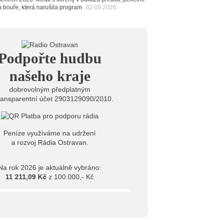
6
á bouře, která narušila program
02.08.2026
 Novou Osmičku míří Bára Zmeková Trio. Výrazná
eské alternativní scény zahraje ve Frýdku-Místku
stem živého vysílání Rádia Ostravan bude herec
ban
6
Podpořte hudbu
ěrkovna Open Music: Klubová scéna na festivalu
huta i Beatles
našeho kraje
dobrovolným předplatným
ransparentní účet 2903129090/2010.
Peníze využíváme na udržení
a rozvoj Rádia Ostravan.
Na rok 2026 je aktuálně vybráno:
11 211,09 Kč
z 100.000,- Kč