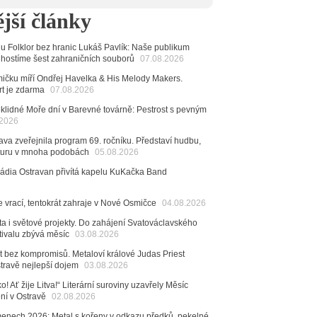
achetka, Katta i světové projekty. Do zahájení
jší články
avského hudebního festivalu zbývá měsíc
6
alu Folklor bez hranic Lukáš Pavlík: Naše publikum
 Ostravy se vrací britští Modestep, vystoupí v
 hostíme šest zahraničních souborů
07.08.2026
v klubu Barrák
VIDEO
měvné historky ze života ostravské kapely Verše:
čku míří Ondřej Havelka & His Melody Makers.
nutých baterek až po kuriózní krádež kláves
rt je zdarma
07.08.2026
klidné Moře dní v Barevné továrně: Pestrost s pevným
6
.2026
ncert legendárních Judas Priest se blíží. Zbývá jen
va zveřejnila program 69. ročníku. Představí hudbu,
esítek posledních vstupenek
raturu v mnoha podobách
05.08.2026
6
Rádia Ostravan přivítá kapelu KuKačka Band
mřela ostravská baletka Vlasta Pavelcová,
Ceny Thálie za celoživotní mistrovství
e vrací, tentokrát zahraje v Nové Osmičce
04.08.2026
dná Čeladná nabídne Olympic, Langerovou i
 návštěvníci nově zaplatí už jen pomocí čipů
ta i světové projekty. Do zahájení Svatováclavského
tivalu zbývá měsíc
03.08.2026
6
ěvačka Tanja vydala nové EP Plamen
t bez kompromisů. Metaloví králové Judas Priest
VIDEO
stravě nejlepší dojem
03.08.2026
6
o! Ať žije Litva!“ Literární suroviny uzavřely Měsíc
pela Midnight v Rádiu Ostravan: Od minulého roku
ení v Ostravě
02.08.2026
adovali naši show
AUDIO
menech 2026: Metal s kořeny v odkazu předků, pekelné