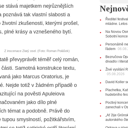
12:45
Pl
se stává majetkem nejrůznějších
Nejnově
Svatovácl
a poznává tak vlastní slabosti a
29.07.202
Ředitel festiv
11:00
Do
ivotní zkušenosti, kterými prošel,
mládne. Letos
listopadu 
10:33
Ús
s, plné krásy a vznešeného bytí.
Na Novou Osmi
Od zapome
Sobotní konce
AUDIO
Personálně ne
řádem
28.07.202
06.08
Z inscenace Zlatý osel. (Foto: Roman Polášek)
15:51
Ko
Bezručova Opa
statě převyprávět téměř celý román,
několik d
divadlo i lite
í části. Samotná konstrukce textu,
27.07.202
Živé vysílání 
20:44
Ze
05.08.2026
aná jako Marcus Oratorius, je
držitelka 
David Koller s
10:06
La
vé. Nejde totiž v žádném případě o
Kirschner,
Plachetka, Kat
itující na pověsti Apuleiova
hudebního fes
24.07.202
ačovaném jako dílo plné
17:06
Zp
Poctivý koncer
zanechali v O
ních témat a podobně. Právě do
22.07.202
„Ať žije Grónsk
10:02
Ka
 tupou smyslností, požitkářstvím,
autorského čt
jsme upgr
Ostrava v pla