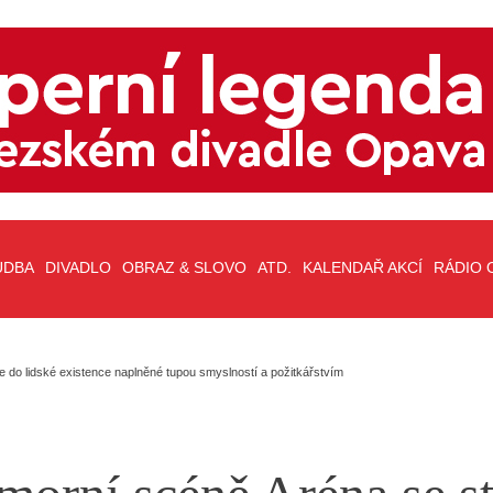
UDBA
DIVADLO
OBRAZ & SLOVO
ATD.
KALENDAŘ AKCÍ
RÁDIO 
e do lidské existence naplněné tupou smyslností a požitkářstvím