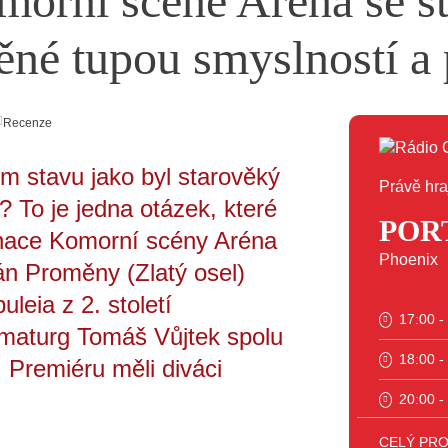
morní scéně Aréna se st
ěné tupou smyslností a
Recenze
ém stavu jako byl starověký
Právě hra
 To je jedna otázek, které
POR
nace Komorní scény Aréna
Phoenix
n Proměny (Zlatý osel)
uleia z 2. století
17:00 -
amaturg Tomáš Vůjtek spolu
18:00 -
 Premiéru měli diváci
20:00 -
23:00 -
CELÝ PR