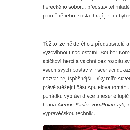
hereckého soboru, představitel mlad
proměněného v osla, hrají jednu bytos
Těžko lze některého z představitelů a
vyzdvihnout nad ostatní. Soubor Komo
špičkoví herci a všichni bez rozdílu 
všech svých postav v inscenaci dokazu
nazvat nejúspěšnější. Díky míře skv
právě stěžejní část Apuleiova román
pohádku vypráví dívce unesené lupiči
hraná
Alenou Sasínovou-Polarczyk,
z
vypravěčskou techniku.