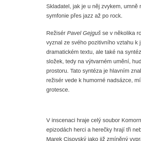
Skladatel, jak je u něj zvykem, umně 
symfonie přes jazz až po rock.
Režisér
Pavel Gejguš
se v několika r
vyznal ze svého pozitivního vztahu k 
dramatickém textu, ale také na synté
složek, tedy na výtvarném umění, hud
prostoru. Tato syntéza je hlavním zn
režisér vede k humorné nadsázce, míst
grotesce.
V inscenaci hraje celý soubor Komorn
epizodách herci a herečky hrají tři n
Marek Cisovský jako již zmíněný vyp