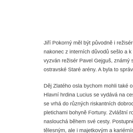
Jiří Pokorný měl být původně i režis
nakonec z interních důvodů sešlo a k
vyzván režisér Pavel Gejguš, známý 
ostravské Staré arény. A byla to sprá
Děj Zlatého osla bychom mohli také o
Hlavní hrdina Lucius se vydává na ce
se vrhá do různých riskantních dobrod
pletichami bohyně Fortuny. Zvláštní ro
naslouchá během své cesty. Postupn
tělesným, ale i majetkovým a kariérn