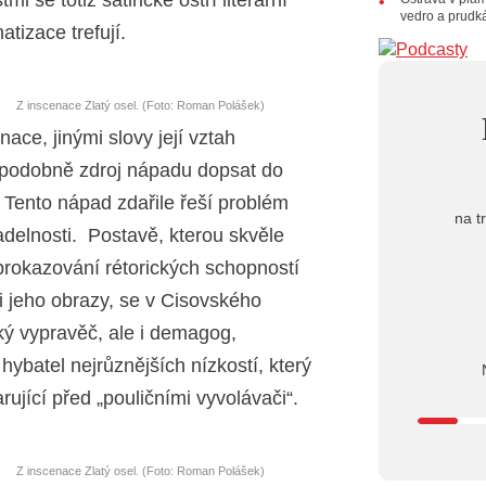
i se totiž satirické ostří literární
21.07.202
vedro a prudk
20:09
Na
tizace trefují.
osobnost č
14:01
Ho
Dušan Ur
Z inscenace Zlatý osel. (Foto: Roman Polášek)
20.07.202
nace, jinými slovy její vztah
10:03
Št
nabídne Kr
děpodobně zdroj nápadu dopsat do
 Tento nápad zdařile řeší problém
na t
adelnosti. Postavě, kterou skvěle
 prokazování rétorických schopností
 jeho obrazy, se v Cisovského
ký vypravěč, ale i demagog,
ybatel nejrůznějších nízkostí, který
rující před „pouličními vyvolávači“.
Z inscenace Zlatý osel. (Foto: Roman Polášek)