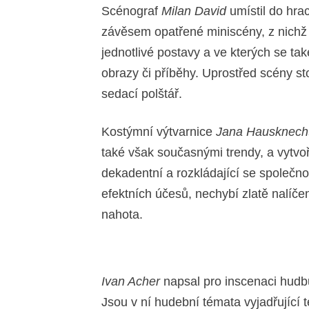
Scénograf
Milan David
umístil do hrac
závěsem opatřené miniscény, z nichž 
jednotlivé postavy a ve kterých se také
obrazy či příběhy. Uprostřed scény sto
sedací polštář.
Kostýmní výtvarnice
Jana Hausknech
také však současnými trendy, a vytvo
dekadentní a rozkládající se společnos
efektních účesů, nechybí zlatě nalíčen
nahota.
Ivan Acher
napsal pro inscenaci hudbu
Jsou v ní hudební témata vyjadřující 