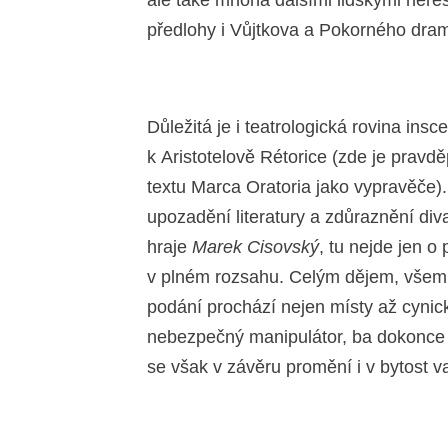
ale také mnoha dalšími lidskými neřestm
předlohy i Vůjtkova a Pokorného drama
Důležitá je i teatrologická rovina insce
k Aristotelově Rétorice (zde je prav
textu Marca Oratoria jako vypravěče).
upozadění literatury a zdůraznění div
hraje
Marek Cisovský
, tu nejde jen o
v plném rozsahu. Celým dějem, všemi
podání prochází nejen místy až cynic
nebezpečný manipulátor, ba dokonce h
se však v závěru promění i v bytost va