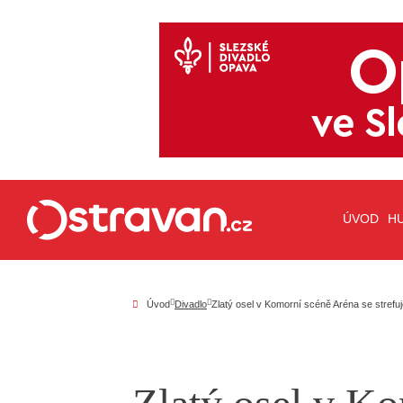
ÚVOD
H
Úvod
Divadlo
Zlatý osel v Komorní scéně Aréna se strefuj