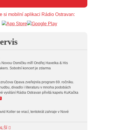
e si mobilní aplikaci Rádio Ostravan:
ervis
6
 Novou Osmičku míří Ondřej Havelka & His
kers. Sobotní koncert je zdarma
6
zručova Opava zveřejnila program 69. ročníku.
hudbu, divadlo i literaturu v mnoha podobách
vé vysílání Rádia Ostravan přivítá kapelu KuKačka
O
6
vid Koller se vrací, tentokrát zahraje v Nové
6
ALŠÍ