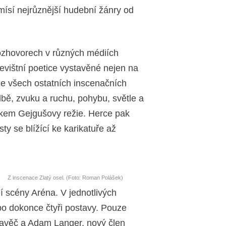
mísí nejrůznější hudební žánry od
ozhovorech v různých médiích
jevištní poetice vystavěné nejen na
ze všech ostatních inscenačních
bě, zvuku a ruchu, pohybu, světle a
akem Gejgušovy režie. Herce pak
y se blížící ke karikatuře až
Z inscenace Zlatý osel. (Foto: Roman Polášek)
í scény Aréna. V jednotlivých
ebo dokonce čtyři postavy. Pouze
ravěč a Adam Langer, nový člen