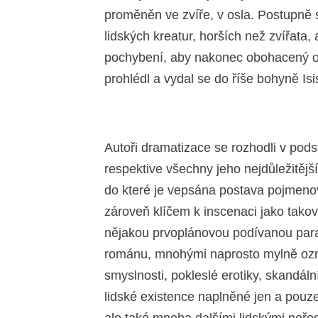
proměněn ve zvíře, v osla. Postupně 
lidských kreatur, horších než zvířata, 
pochybení, aby nakonec obohacený o ž
prohlédl a vydal se do říše bohyně Isi
Autoři dramatizace se rozhodli v pod
respektive všechny jeho nejdůležitějš
do které je vepsána postava pojmenov
zároveň klíčem k inscenaci jako tako
nějakou prvoplánovou podívanou paraz
románu, mnohými naprosto mylně ozn
smyslnosti, pokleslé erotiky, skandál
lidské existence naplněné jen a pouze