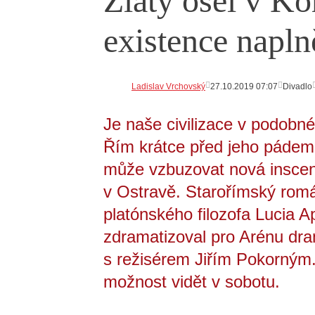
Zlatý osel v Ko
existence napln
Ladislav Vrchovský
27.10.2019 07:07
Divadlo
Je naše civilizace v podobn
Řím krátce před jeho pádem?
může vzbuzovat nová insce
v Ostravě. Starořímský romá
platónského filozofa Lucia Ap
zdramatizoval pro Arénu dr
s režisérem Jiřím Pokorným.
možnost vidět v sobotu.