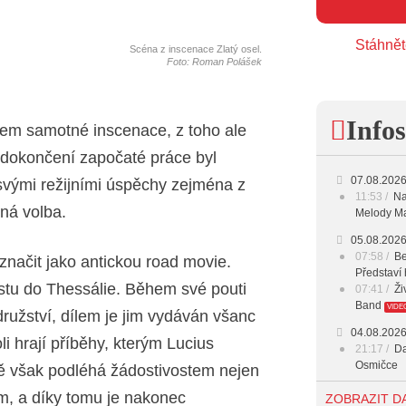
Stáhnět
Scéna z inscenace Zlatý osel.
Foto: Roman Polášek
Infos
érem samotné inscenace, z toho ale
 dokončení započaté práce byl
07.08.202
svými režijními úspěchy zejména z
11:53
Na
vná volba.
Melody Ma
05.08.202
07:58
Be
značit jako antickou road movie.
Představí 
stu do Thessálie. Během své pouti
07:41
Ži
Band
VIDE
ružství, dílem je jim vydáván všanc
04.08.202
li hrají příběhy, kterým Lucius
21:17
Da
Osmičce
ě však podléhá žádostivostem nejen
03.08.202
ím, a díky tomu je nakonec
ZOBRAZIT D