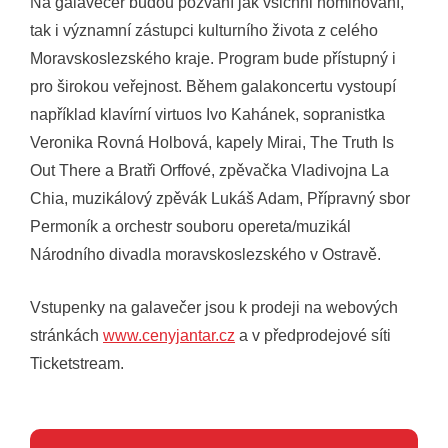
Na galavečer budou pozvaní jak všichni nominovaní,
tak i významní zástupci kulturního života z celého
Moravskoslezského kraje. Program bude přístupný i
pro širokou veřejnost. Během galakoncertu vystoupí
například klavírní virtuos Ivo Kahánek, sopranistka
Veronika Rovná Holbová, kapely Mirai, The Truth Is
Out There a Bratři Orffové, zpěvačka Vladivojna La
Chia, muzikálový zpěvák Lukáš Adam, Přípravný sbor
Permoník a orchestr souboru opereta/muzikál
Národního divadla moravskoslezského v Ostravě.
Vstupenky na galavečer jsou k prodeji na webových
stránkách
www.cenyjantar.cz
a v předprodejové síti
Ticketstream.