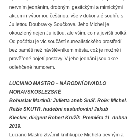
nervním jednáním, drobnými gestickými a mimickými
akcemi i výbornou češtinou, vše v dokonalé souhře s
Juliettou Doubravky Součkové. Jeho Michel je
okouzlený nejen Juliettou, ale vším, co na jevišti potká.
Od počátku je víc součástí surrealistického prostředí
bez paměti než návštěvníkem města, což je možné i
prověřené pojetí postavy. V jeho jednání jsou akce
odlehčené humorem.
LUCIANO MASTRO – NÁRODNÍ DIVADLO
MORAVSKOSLEZSKÉ
Bohuslav Martinů: Julietta aneb Snář. Role: Michel.
Režie SKUTR, hudební nastudování
Jakub
Klecker, dirigent Robert Kružík. Premiéra 11. dubna
2019.
Luciano Mastro ztvárnil knihkupce Michela pevným a