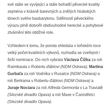
své stále se vyvíjející a stále bohatší pěvecké kvality
zejména v krásně barevných a znělých hlubokých
tónech svého basbarytonu. Sdělností pěveckého
výrazu plně dotvořil obdivuhodné herecké a pohybové
ztvárnění této obtížné role.
Vzhledem k tomu, že porota shledala v loňském roce
velký počet kvalitních výkonů, rozhodla se zveřejnit i
širší nominace. Do nich vybrala
Václava Čížka
za roli
Raimbauta v
Robertu ďáblovi (NDM Ostrava),
Martina
Gurbaľa
za roli Vodníka v Rusalce
(NDM Ostrava)
a
roli Bertrama v Robertu ďáblovi
(NDM Ostrava)
a
Juraje Nociara
za roli
Alfreda Germonta
v La Traviatě
(Slezské divadlo Opava)
a roli Maxe v Čarostřelci
(Slezské divadlo Opava).