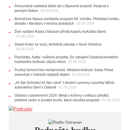
kláves
AUDIO
Personálně neklidné Moře dní v Barevné továrně: Pestrost s
pevným řádem
28.07.2026
06.08.2026
15:51
Koncert legendárních Judas Priest se blíží. Zbývá
Bezručova Opava zveřejnila program 69. ročníku. Představí hudbu,
jen několik desítek posledních vstupenek
divadlo i literaturu v mnoha podobách
05.08.2026
27.07.2026
Živé vysílání Rádia Ostravan přivítá kapelu KuKačka Band
20:44
Zemřela ostravská baletka Vlasta Pavelcová,
05.08.2026
držitelka Ceny Thálie za celoživotní mistrovství
David Koller se vrací, tentokrát zahraje v Nové Osmičce
10:06
Ladná Čeladná nabídne Olympic, Langerovou i
04.08.2026
Kirschner, návštěvníci nově zaplatí už jen pomocí čipů
Plachetka, Katta i světové projekty. Do zahájení Svatováclavského
24.07.2026
hudebního festivalu zbývá měsíc
03.08.2026
17:06
Zpěvačka Tanja vydala nové EP Plamen
VIDEO
Poctivý koncert bez kompromisů. Metaloví králové Judas Priest
22.07.2026
zanechali v Ostravě nejlepší dojem
03.08.2026
10:02
Kapela Midnight v Rádiu Ostravan: Od minulého
„Ať žije Grónsko! Ať žije Litva!“ Literární suroviny uzavřely Měsíc
roku jsme upgradovali naši show
AUDIO
autorského čtení v Ostravě
02.08.2026
21.07.2026
Ostrava v plamenech 2026: Metal s kořeny v odkazu předků,
20:09
Na Novou Osmičku míří Bára Zmeková Trio.
pekelné vedro a prudká bouře, která narušila program
02.08.2026
Výrazná osobnost české alternativní scény zahraje ve
Frýdku-Místku
14:01
Hostem živého vysílání Rádia Ostravan bude
herec Dušan Urban
20.07.2026