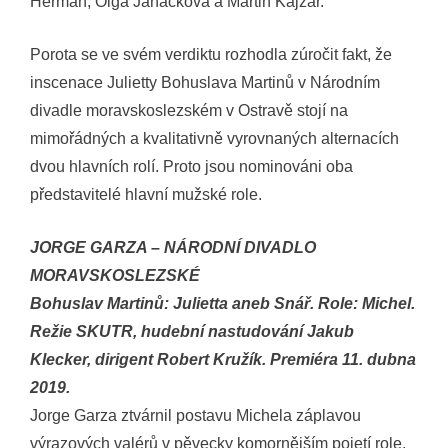
Herman, Olga Janáčková a Martin Kajzar.
Porota se ve svém verdiktu rozhodla zúročit fakt, že
inscenace Julietty Bohuslava Martinů v Národním
divadle moravskoslezském v Ostravě stojí na
mimořádných a kvalitativně vyrovnaných alternacích
dvou hlavních rolí. Proto jsou nominováni oba
představitelé hlavní mužské role.
JORGE GARZA – NÁRODNÍ DIVADLO
MORAVSKOSLEZSKÉ
Bohuslav Martinů: Julietta aneb Snář. Role: Michel.
Režie SKUTR, hudební nastudování
Jakub
Klecker, dirigent Robert Kružík. Premiéra 11. dubna
2019.
Jorge Garza ztvárnil postavu Michela záplavou
výrazových valérů v pěvecky komornějším pojetí role,