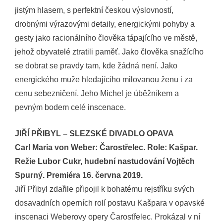
jistým hlasem, s perfektní českou výslovností,
drobnými výrazovými detaily, energickými pohyby a
gesty jako racionálního člověka tápajícího ve městě,
jehož obyvatelé ztratili paměť. Jako člověka snažícího
se dobrat se pravdy tam, kde žádná není. Jako
energického muže hledajícího milovanou ženu i za
cenu sebezničení. Jeho Michel je úběžníkem a
pevným bodem celé inscenace.
JIŘÍ PŘIBYL – SLEZSKÉ DIVADLO OPAVA
Carl Maria von Weber: Čarostřelec. Role: Kašpar.
Režie Lubor Cukr, hudební nastudování
Vojtěch
Spurný. Premiéra 16. června 2019.
Jiří Přibyl zdařile připojil k bohatému rejstříku svých
dosavadních operních rolí postavu Kašpara v opavské
inscenaci Weberovy opery Čarostřelec. Prokázal v ní