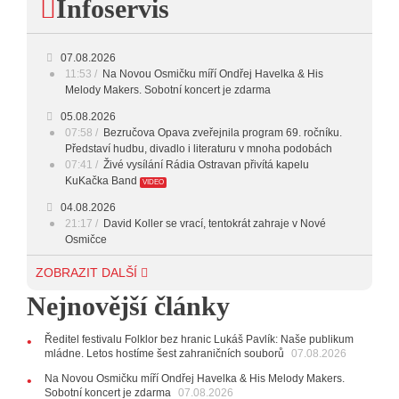
Infoservis
20:00 - 23:00
VEČERNÍ MIX
23:00 - 00:00
POTICHU
07.08.2026
11:53
Na Novou Osmičku míří Ondřej Havelka & His
Melody Makers. Sobotní koncert je zdarma
05.08.2026
07:58
Bezručova Opava zveřejnila program 69. ročníku.
Představí hudbu, divadlo i literaturu v mnoha podobách
07:41
Živé vysílání Rádia Ostravan přivítá kapelu
KuKačka Band
VIDEO
04.08.2026
21:17
David Koller se vrací, tentokrát zahraje v Nové
Osmičce
03.08.2026
ZOBRAZIT DALŠÍ
12:45
Plachetka, Katta i světové projekty. Do zahájení
Nejnovější články
Svatováclavského hudebního festivalu zbývá měsíc
29.07.2026
Ředitel festivalu Folklor bez hranic Lukáš Pavlík: Naše publikum
11:00
Do Ostravy se vrací britští Modestep, vystoupí v
mládne. Letos hostíme šest zahraničních souborů
07.08.2026
listopadu v klubu Barrák
VIDEO
10:33
Úsměvné historky ze života ostravské kapely
Na Novou Osmičku míří Ondřej Havelka & His Melody Makers.
Verše: Od zapomenutých baterek až po kuriózní krádež
Sobotní koncert je zdarma
07.08.2026