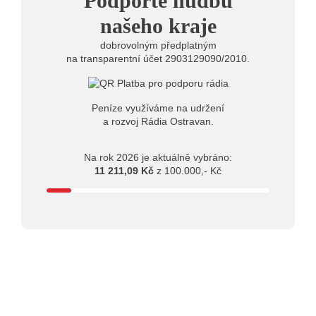
Podpořte hudbu
10:03
Štěrkovna Open Music: Klubová scéna na festivalu
nabídne Krhuta i Beatles
našeho kraje
dobrovolným předplatným
na transparentní účet 2903129090/2010.
Peníze využíváme na udržení
a rozvoj Rádia Ostravan.
Na rok 2026 je aktuálně vybráno:
11 211,09 Kč
z 100.000,- Kč