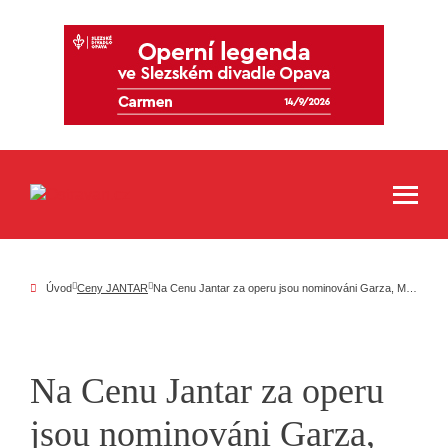
Úvod
Ceny JANTAR
Na Cenu Jantar za operu jsou nominováni Garza, Mastro a Přibyl, širší nominaci mají Čížek, Gurbaľ a Nociar
Na Cenu Jantar za operu
jsou nominováni Garza,