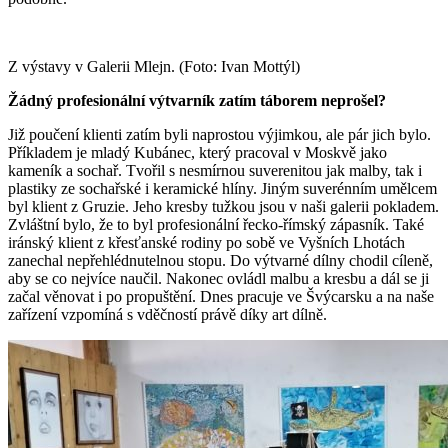
Z výstavy v Galerii Mlejn. (Foto: Ivan Mottýl)
Žádný profesionální výtvarník zatím táborem neprošel?
Již poučení klienti zatím byli naprostou výjimkou, ale pár jich bylo.
Příkladem je mladý Kubánec, který pracoval v Moskvě jako
kameník a sochař. Tvořil s nesmírnou suverenitou jak malby, tak i
plastiky ze sochařské i keramické hlíny. Jiným suverénním umělcem
byl klient z Gruzie. Jeho kresby tužkou jsou v naši galerii pokladem.
Zvláštní bylo, že to byl profesionální řecko-římský zápasník. Také
iránský klient z křesťanské rodiny po sobě ve Vyšních Lhotách
zanechal nepřehlédnutelnou stopu. Do výtvarné dílny chodil cíleně,
aby se co nejvíce naučil. Nakonec ovládl malbu a kresbu a dál se ji
začal věnovat i po propuštění. Dnes pracuje ve Švýcarsku a na naše
zařízení vzpomíná s vděčností právě díky art dílně.