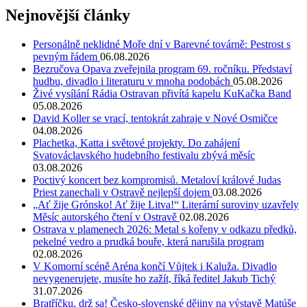
Nejnovější články
Personálně neklidné Moře dní v Barevné továrně: Pestrost s
pevným řádem
06.08.2026
Bezručova Opava zveřejnila program 69. ročníku. Představí
hudbu, divadlo i literaturu v mnoha podobách
05.08.2026
Živé vysílání Rádia Ostravan přivítá kapelu KuKačka Band
05.08.2026
David Koller se vrací, tentokrát zahraje v Nové Osmičce
04.08.2026
Plachetka, Katta i světové projekty. Do zahájení
Svatováclavského hudebního festivalu zbývá měsíc
03.08.2026
Poctivý koncert bez kompromisů. Metaloví králové Judas
Priest zanechali v Ostravě nejlepší dojem
03.08.2026
„Ať žije Grónsko! Ať žije Litva!“ Literární suroviny uzavřely
Měsíc autorského čtení v Ostravě
02.08.2026
Ostrava v plamenech 2026: Metal s kořeny v odkazu předků,
pekelné vedro a prudká bouře, která narušila program
02.08.2026
V Komorní scéně Aréna končí Vůjtek i Kaluža. Divadlo
nevygenerujete, musíte ho zažít, říká ředitel Jakub Tichý
31.07.2026
Bratříčku, drž sa! Česko-slovenské dějiny na výstavě Matúše