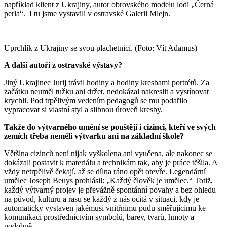
například klient z Ukrajiny, autor obrovského modelu lodi „Černá
perla“. I tu jsme vystavili v ostravské Galerii Mlejn.
Uprchlík z Ukrajiny se svou plachetnicí. (Foto: Vít Adamus)
A další autoři z ostravské výstavy?
Jiný Ukrajinec Jurij trávil hodiny a hodiny kresbami portrétů. Za
začátku neuměl tužku ani držet, nedokázal nakreslit a vystínovat
krychli. Pod trpělivým vedením pedagogů se mu podařilo
vypracovat si vlastní styl a slibnou úroveň kresby.
Takže do výtvarného umění se pouštějí i cizinci, kteří ve svých
zemích třeba neměli výtvarku ani na základní škole?
Většina cizinců není nijak vyškolena ani vyučena, ale nakonec se
dokázali postavit k materiálu a technikám tak, aby je práce těšila. A
vždy netrpělivě čekají, až se dílna ráno opět otevře. Legendární
umělec Joseph Beuys prohlásil: „Každý člověk je umělec.“ Totiž,
každý výtvarný projev je převážně spontánní povahy a bez ohledu
na původ, kulturu a rasu se každý z nás ocitá v situaci, kdy je
automaticky vystaven jakémusi vnitřnímu pudu směřujícímu ke
komunikaci prostřednictvím symbolů, barev, tvarů, hmoty a
podobně.