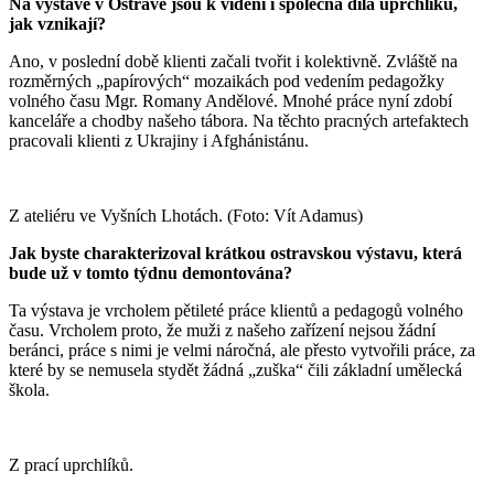
Na výstavě v Ostravě jsou k viděni i společná díla uprchlíků,
jak vznikají?
Ano, v poslední době klienti začali tvořit i kolektivně. Zvláště na
rozměrných „papírových“ mozaikách pod vedením pedagožky
volného času Mgr. Romany Andělové. Mnohé práce nyní zdobí
kanceláře a chodby našeho tábora. Na těchto pracných artefaktech
pracovali klienti z Ukrajiny i Afghánistánu.
Z ateliéru ve Vyšních Lhotách. (Foto: Vít Adamus)
Jak byste charakterizoval krátkou ostravskou výstavu, která
bude už v tomto týdnu demontována
?
Ta výstava je vrcholem pětileté práce klientů a pedagogů volného
času. Vrcholem proto, že muži z našeho zařízení nejsou žádní
beránci, práce s nimi je velmi náročná, ale přesto vytvořili práce, za
které by se nemusela stydět žádná „zuška“ čili základní umělecká
škola.
Z prací uprchlíků.