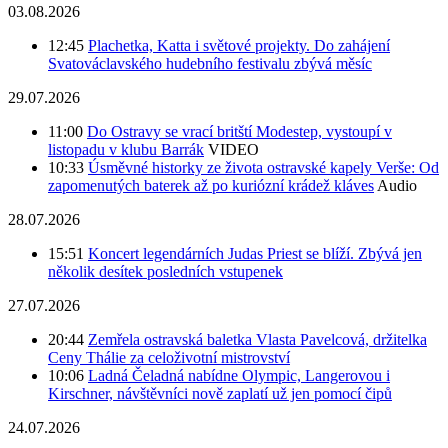
03.08.2026
12:45
Plachetka, Katta i světové projekty. Do zahájení
Svatováclavského hudebního festivalu zbývá měsíc
29.07.2026
11:00
Do Ostravy se vrací britští Modestep, vystoupí v
listopadu v klubu Barrák
VIDEO
10:33
Úsměvné historky ze života ostravské kapely Verše: Od
zapomenutých baterek až po kuriózní krádež kláves
Audio
28.07.2026
15:51
Koncert legendárních Judas Priest se blíží. Zbývá jen
několik desítek posledních vstupenek
27.07.2026
20:44
Zemřela ostravská baletka Vlasta Pavelcová, držitelka
Ceny Thálie za celoživotní mistrovství
10:06
Ladná Čeladná nabídne Olympic, Langerovou i
Kirschner, návštěvníci nově zaplatí už jen pomocí čipů
24.07.2026