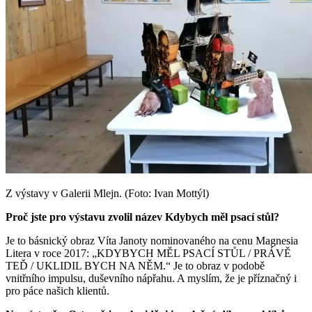
Z výstavy v Galerii Mlejn. (Foto: Ivan Mottýl)
Proč jste pro výstavu zvolil název Kdybych měl psací stůl?
Je to básnický obraz Víta Janoty nominovaného na cenu Magnesia
Litera v roce 2017: „KDYBYCH MĚL PSACÍ STŮL / PRÁVĚ
TEĎ / UKLIDIL BYCH NA NĚM.“ Je to obraz v podobě
vnitřního impulsu, duševního nápřahu. A myslím, že je příznačný i
pro páce našich klientů.