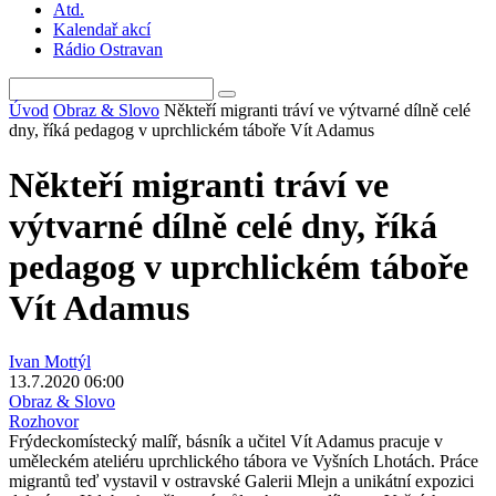
Atd.
Kalendař akcí
Rádio Ostravan
Úvod
Obraz & Slovo
Někteří migranti tráví ve výtvarné dílně celé
dny, říká pedagog v uprchlickém táboře Vít Adamus
Někteří migranti tráví ve
výtvarné dílně celé dny, říká
pedagog v uprchlickém táboře
Vít Adamus
Ivan Mottýl
13.7.2020 06:00
Obraz & Slovo
Rozhovor
Frýdeckomístecký malíř, básník a učitel Vít Adamus pracuje v
uměleckém ateliéru uprchlického tábora ve Vyšních Lhotách. Práce
migrantů teď vystavil v ostravské Galerii Mlejn a unikátní expozici