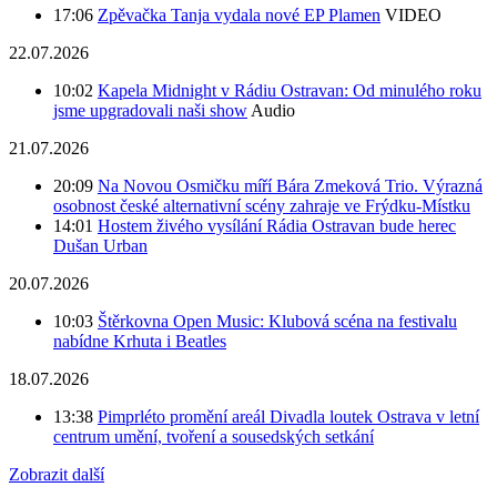
17:06
Zpěvačka Tanja vydala nové EP Plamen
VIDEO
22.07.2026
10:02
Kapela Midnight v Rádiu Ostravan: Od minulého roku
jsme upgradovali naši show
Audio
21.07.2026
20:09
Na Novou Osmičku míří Bára Zmeková Trio. Výrazná
osobnost české alternativní scény zahraje ve Frýdku-Místku
14:01
Hostem živého vysílání Rádia Ostravan bude herec
Dušan Urban
20.07.2026
10:03
Štěrkovna Open Music: Klubová scéna na festivalu
nabídne Krhuta i Beatles
18.07.2026
13:38
Pimprléto promění areál Divadla loutek Ostrava v letní
centrum umění, tvoření a sousedských setkání
Zobrazit další