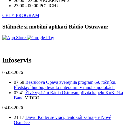
20:00 - 23:00
VEČERNÍ MIX
23:00 - 00:00
POTICHU
CELÝ PROGRAM
Stáhněte si mobilní aplikaci Rádio Ostravan:
Infoservis
05.08.2026
07:58
Bezručova Opava zveřejnila program 69. ročníku.
Představí hudbu, divadlo i literaturu v mnoha podobách
07:41
Živé vysílání Rádia Ostravan přivítá kapelu KuKačka
Band
VIDEO
04.08.2026
21:17
David Koller se vrací, tentokrát zahraje v Nové
Osmičce