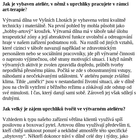
Jak je vybaven ateliér, v němž s uprchlíky pracujete v rámci
art-terapie
?
Výtvarná dílna ve Vyšních Lhotách je vybavena velmi kvalitně
technicky i materiálně. Na první pohled by mohla působit jako
„hobby-artový“ kroužek. Výtvarná dílna má v táboře také úlohu
terapeutické zóny a její abreaktivní funkce uvolnění a odreagování
hraje v našem zařízení podstatnou roli. Na rozdíl od jiných vztahů,
které cizinci v táboře navazují například se zdravotnickým
personálem nebo se sociálními pracovníky, jde při výtvarné činnosti
o naprosto výjimečnou, obě strany motivující situaci. I když námět
výtvarných aktivit je zvolen zpravidla dopředu, průběh tvorby
nepodléhá přesnému plánu. Počítá se zde s oboustrannými vstupy,
náhodami a neočekávanými událostmi. V ateliéru panuje zvláštní
klima. Tihle „umělci“ jsou v nestandardní životní situaci, ale v dílně
jsou na chvíli vytrženi z běžného režimu a získávají zde odstup od
své minulosti. I čas, který darují sami sobě. Zároveň jej však sdílejí s
druhými.
Jak velký je zájem uprchlíků tvořit ve výtvarném ateliéru?
Vzhledem k typu našeho zařízení většina klientů využívá spíš
posilovnu a boxovací pytel. Artovou dílnu využívají především ti,
kteří chtějí uniknout ponuré a neklidné atmosféře této specifické
„ubytovny“. Někteří dokonce tráví v dílně celé dny i týdny, jako