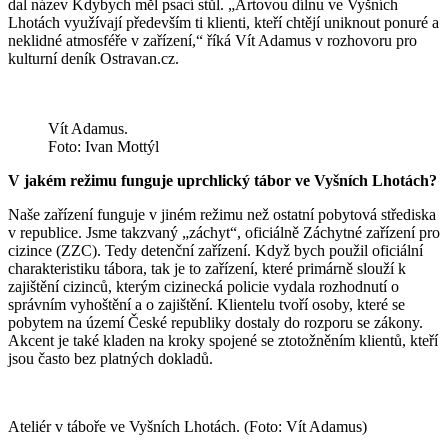
dal název Kdybych měl psací stůl. „Artovou dílnu ve Vyšních
Lhotách využívají především ti klienti, kteří chtějí uniknout ponuré a
neklidné atmosféře v zařízení,“ říká Vít Adamus v rozhovoru pro
kulturní deník Ostravan.cz.
Vít Adamus.
Foto: Ivan Mottýl
V jakém režimu funguje uprchlický tábor ve Vyšních Lhotách?
Naše zařízení funguje v jiném režimu než ostatní pobytová střediska
v republice. Jsme takzvaný „záchyt“, oficiálně Záchytné zařízení pro
cizince (ZZC). Tedy detenční zařízení. Když bych použil oficiální
charakteristiku tábora, tak je to zařízení, které primárně slouží k
zajištění cizinců, kterým cizinecká policie vydala rozhodnutí o
správním vyhoštění a o zajištění. Klientelu tvoří osoby, které se
pobytem na území České republiky dostaly do rozporu se zákony.
Akcent je také kladen na kroky spojené se ztotožněním klientů, kteří
jsou často bez platných dokladů.
Ateliér v táboře ve Vyšních Lhotách. (Foto: Vít Adamus)