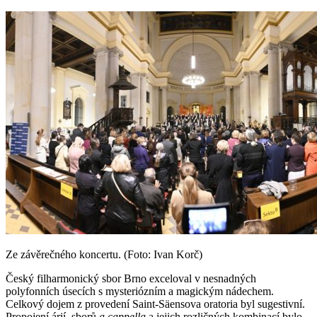
Ze závěrečného koncertu. (Foto: Ivan Korč)
Český filharmonický sbor Brno exceloval v nesnadných
polyfonních úsecích s mysteriózním a magickým nádechem.
Celkový dojem z provedení Saint-Säensova oratoria byl sugestivní.
Propojení árií, sborů
a cappella
a jejich rozličných kombinací bylo