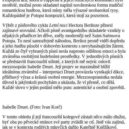
neotřelé, možná proto skladatel naplnil novátorskou formu tradiční
romantickou hudbou, která místy měla výrazné neobarokní rysy.
Každopádně je
Potopa
kompozicí, která stojí za pozornost.
Výběr z písňového cyklu
Letní noci
Hectora Berlioze přinesl
zajímavé srovnání. Ačkoli písně avantgardního skladatele vznikly o
nějakých pětatřicet let dříve, zněly moderněji než Saint-Saënsova
Potopa. To není samozřejmě náhodou, Berlioz prostě viděl dopředu
a jeho hudba působí v dobovém kontextu s nevyhasínajícím žárem.
Každá ze čtyř vybraných písní nesla naprosto odlišnou emoci a byla
ztvárněna osobitými hudebními prostředky. V jednotlivých písních
se představili francouzští sólisté, z kterých mě nejvíc oslovil
mezzosoprán Isabelle Druet. Její projev se maximálně blížil
ideálnímu ztvárnění – interpretaci Druet provázela vynikající dikce,
přiléhavý výraz a krásná osobní energie. Mezzosopranistka nedala
důvod k jakýmkoli pochybám a ukázala, že ví přesně, co dělá.
Každé slovo v jejím podání mělo punc autentické a osobní zpovědi.
Isabelle Druet. (Foto: Ivan Korč)
V tomto ohledu jí její francouzští kolegové zůstali něco málo dlužni,
byť oba po pěvecké stránce své party zvládli se ctí. Jistě vás zajímá,
jak se v kontextu rodilých mluvčích dařilo Kateřině Kněžíkové.