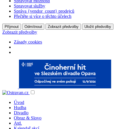
Spravovat možnosti
Spravovat služby
Správa {vendor_count} prodejců
Přečtěte si více o těchto účelech
Příjmout
Odmítnout
Zobrazit předvolby
Uložit předvolby
Zobrazit předvolby
Zásady cookies
Úvod
Hudba
Divadlo
Obraz & Slovo
Atd.
Kalendař akcí