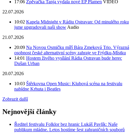
17:06
Zpěvačka Tanja vydala nové EP Plamen
VIDEO
22.07.2026
10:02
Kapela Midnight v Rádiu Ostravan: Od minulého roku
jsme upgradovali naši show
Audio
21.07.2026
20:09
Na Novou Osmičku míří Bára Zmeková Trio. Výrazná
osobnost české alternativní scény zahraje ve Frýdku-Místku
14:01
Hostem živého vysílání Rádia Ostravan bude herec
Dušan Urban
20.07.2026
10:03
Štěrkovna Open Music: Klubová scéna na festivalu
nabídne Krhuta i Beatles
Zobrazit další
Nejnovější články
Ředitel festivalu Folklor bez hranic Lukáš Pavlík: Naše
publikum mládne. Letos hostíme šest zahraničních souborů