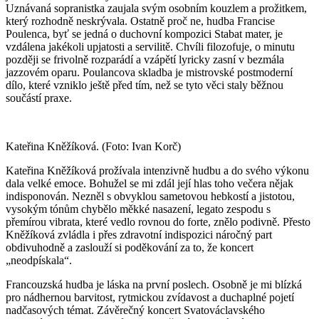
Uznávaná sopranistka zaujala svým osobním kouzlem a prožitkem,
který rozhodně neskrývala. Ostatně proč ne, hudba Francise
Poulenca, byť se jedná o duchovní kompozici Stabat mater, je
vzdálena jakékoli upjatosti a servilitě. Chvíli filozofuje, o minutu
později se frivolně rozparádí a vzápětí lyricky zasní v bezmála
jazzovém oparu. Poulancova skladba je mistrovské postmoderní
dílo, které vzniklo ještě před tím, než se tyto věci staly běžnou
součástí praxe.
Kateřina Kněžíková. (Foto: Ivan Korč)
Kateřina Kněžíková prožívala intenzivně hudbu a do svého výkonu
dala velké emoce. Bohužel se mi zdál její hlas toho večera nějak
indisponován. Nezněl s obvyklou sametovou hebkostí a jistotou,
vysokým tónům chybělo měkké nasazení, legato zespodu s
přemírou vibrata, které vedlo rovnou do forte, znělo podivně. Přesto
Kněžíková zvládla i přes zdravotní indispozici náročný part
obdivuhodně a zaslouží si poděkování za to, že koncert
„neodpískala“.
Francouzská hudba je láska na první poslech. Osobně je mi blízká
pro nádhernou barvitost, rytmickou zvídavost a duchaplné pojetí
nadčasových témat. Závěrečný koncert Svatováclavského