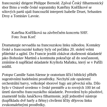
francouzský dirigent Philippe Bernold. Zpíval Český filharmonický
sbor Brno a vedle české sopranistky Kateřiny Kněžíkové se
sólových partů ujali francouzští interpreti Isabelle Druet, Sebastien
Droy a Tomislav Lavoie.
Kateřina Kněžíková na závěrečném koncertu SHF.
Foto: Ivan Korč
Dramaturgie nevsadila na francouzskou linku náhodou. Kontakty
české a francouzské kultury byly od počátku 20. století velmi
přátelské a agilní. Do Francie jezdili získávat zkušenosti skladatelé
jako Bohuslav Martinů a kontinuita pokračuje až do současnosti,
zmíníme-li například skladatele Kryštofa Mařatku, který se v Paříži
usídlil.
Potopa
Camille Saint-Säense je oratorium líčící biblický příběh
sugestivními hudebními prostředky. Nechybí zde opulentní
orchestrální barvy, velkolepé sborové fugy ani pěvecká sóla. Dílo
bylo v Ostravě uvedeno v české premiéře a to rovných 100 let od
úmrtí slavného francouzského skladatele. Provedení bylo působivé,
znamenitě hrála Janáčkova filharmonie, jejíž jednotlivé nástroje
(kupříkladu dvě harfy a flétny) chvílemi líčily dějovou linku
zvukomalebnými prostředky.