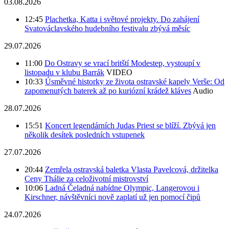
03.08.2026
12:45
Plachetka, Katta i světové projekty. Do zahájení
Svatováclavského hudebního festivalu zbývá měsíc
29.07.2026
11:00
Do Ostravy se vrací britští Modestep, vystoupí v
listopadu v klubu Barrák
VIDEO
10:33
Úsměvné historky ze života ostravské kapely Verše: Od
zapomenutých baterek až po kuriózní krádež kláves
Audio
28.07.2026
15:51
Koncert legendárních Judas Priest se blíží. Zbývá jen
několik desítek posledních vstupenek
27.07.2026
20:44
Zemřela ostravská baletka Vlasta Pavelcová, držitelka
Ceny Thálie za celoživotní mistrovství
10:06
Ladná Čeladná nabídne Olympic, Langerovou i
Kirschner, návštěvníci nově zaplatí už jen pomocí čipů
24.07.2026