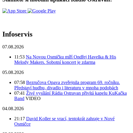
Infoservis
07.08.2026
11:53
Na Novou Osmičku míří Ondřej Havelka & His
Melody Makers. Sobotní koncert je zdarma
05.08.2026
07:58
Bezručova Opava zveřejnila program 69. ročníku.
Představí hudbu, divadlo i literaturu v mnoha podobách
07:41
Živé vysílání Rádia Ostravan přivítá kapelu KuKačka
Band
VIDEO
04.08.2026
21:17
David Koller se vrací, tentokrát zahraje v Nové
Osmičce