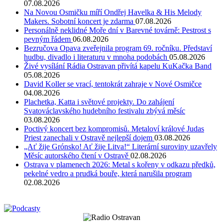
07.08.2026
Na Novou Osmičku míří Ondřej Havelka & His Melody
Makers. Sobotní koncert je zdarma
07.08.2026
Personálně neklidné Moře dní v Barevné továrně: Pestrost s
pevným řádem
06.08.2026
Bezručova Opava zveřejnila program 69. ročníku. Představí
hudbu, divadlo i literaturu v mnoha podobách
05.08.2026
Živé vysílání Rádia Ostravan přivítá kapelu KuKačka Band
05.08.2026
David Koller se vrací, tentokrát zahraje v Nové Osmičce
04.08.2026
Plachetka, Katta i světové projekty. Do zahájení
Svatováclavského hudebního festivalu zbývá měsíc
03.08.2026
Poctivý koncert bez kompromisů. Metaloví králové Judas
Priest zanechali v Ostravě nejlepší dojem
03.08.2026
„Ať žije Grónsko! Ať žije Litva!“ Literární suroviny uzavřely
Měsíc autorského čtení v Ostravě
02.08.2026
Ostrava v plamenech 2026: Metal s kořeny v odkazu předků,
pekelné vedro a prudká bouře, která narušila program
02.08.2026