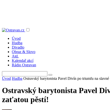
Úvod
Hudba
Divadlo
Obraz & Slovo
Atd.
Kalendař akcí
Rádio Ostravan
Úvod
Hudba
Ostravský barytonista Pavel Divín po triumfu na slavné 
Ostravský barytonista Pavel Div
zaťatou pěstí!