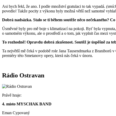
Asi bych řekl, že ano. I podle množství gratulaci to tak vypadá.
(smíc
povedlo! Takže pocity z výkonu byly možná větší než samotné vyhla
Dobrá nadsázka. Stalo se ti během soutěže něco nečekaného? Co t
Úsměvné byly pro mě boje s klimatizací na pokoji. Byť byla vypnuta, ta
o samotném výkonu, ale o prostředí a o tom, jak vyplnit čas mezi vys
To rozhodně! Opravdu dobrá zkušenost. Soutěž je úspěšně za tebo
Ta největší mě čeká v podobě role Jana Tausendmarka z Braniborů v
premiéry této Smetanovy opery, která nás čeká v únoru.
Rádio Ostravan
Právě hraje:
4. místo MYSCHAK BAND
Eman Cypovaný