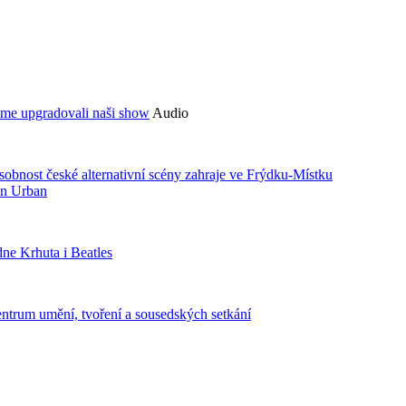
sme upgradovali naši show
Audio
bnost české alternativní scény zahraje ve Frýdku-Místku
an Urban
ne Krhuta i Beatles
centrum umění, tvoření a sousedských setkání