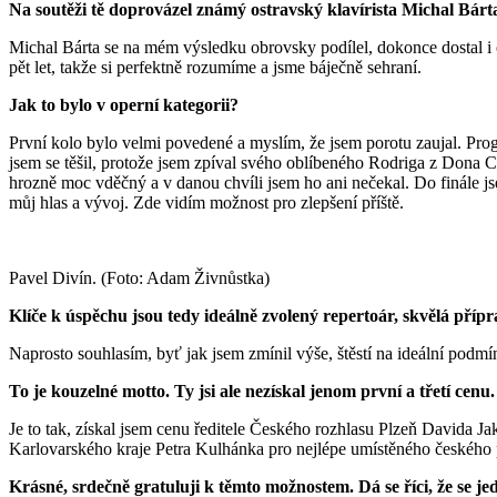
Na soutěži tě doprovázel známý ostravský klavírista Michal Bárta
Michal Bárta se na mém výsledku obrovsky podílel, dokonce dostal i 
pět let, takže si perfektně rozumíme a jsme báječně sehraní.
Jak to bylo v operní kategorii?
První kolo bylo velmi povedené a myslím, že jsem porotu zaujal. Pro
jsem se těšil, protože jsem zpíval svého oblíbeného Rodriga z Dona Car
hrozně moc vděčný a v danou chvíli jsem ho ani nečekal. Do finále jsem
můj hlas a vývoj. Zde vidím možnost pro zlepšení příště.
Pavel Divín. (Foto: Adam Živnůstka)
Klíče k úspěchu jsou tedy ideálně zvolený repertoár, skvělá přípr
Naprosto souhlasím, byť jak jsem zmínil výše, štěstí na ideální podm
To je kouzelné motto. Ty jsi ale nezískal jenom první a třetí cenu. 
Je to tak, získal jsem cenu ředitele Českého rozhlasu Plzeň Davida J
Karlovarského kraje Petra Kulhánka pro nejlépe umístěného českého 
Krásné, srdečně gratuluji k těmto možnostem. Dá se říci, že se je