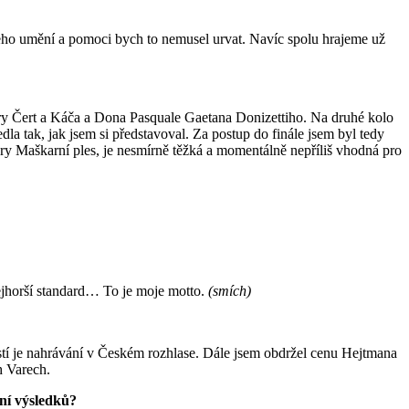
 jeho umění a pomoci bych to nemusel urvat. Navíc spolu hrajeme už
ery Čert a Káča a Dona Pasquale Gaetana Donizettiho. Na druhé kolo
dla tak, jak jsem si představoval. Za postup do finále jsem byl tedy
y Maškarní ples, je nesmírně těžká a momentálně nepříliš vhodná pro
nejhorší standard… To je moje motto.
(smích)
částí je nahrávání v Českém rozhlase. Dále jsem obdržel cenu Hejtmana
h Varech.
ení výsledků?