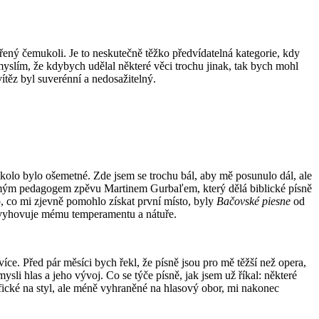
řený čemukoli. Je to neskutečně těžko předvídatelná kategorie, kdy
myslím, že kdybych udělal některé věci trochu jinak, tak bych mohl
ítěz byl suverénní a nedosažitelný.
kolo bylo ošemetné. Zde jsem se trochu bál, aby mě posunulo dál, ale
s mým pedagogem zpěvu Martinem Gurbaľem, který dělá biblické písně
, co mi zjevně pomohlo získat první místo, byly
Bačovské piesne
od
a vyhovuje mému temperamentu a nátuře.
ce. Před pár měsíci bych řekl, že písně jsou pro mě těžší než opera,
li hlas a jeho vývoj. Co se týče písně, jak jsem už říkal: některé
ifické na styl, ale méně vyhraněné na hlasový obor, mi nakonec