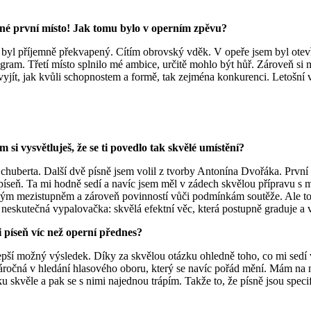
žasné první místo! Jak tomu bylo v operním zpěvu?
ak byl příjemně překvapený. Cítím obrovský vděk. V opeře jsem byl otev
ram. Třetí místo splnilo mé ambice, určitě mohlo být hůř. Zároveň si 
yjít, jak kvůli schopnostem a formě, tak zejména konkurenci. Letošní v
 si vysvětluješ, že se ti povedlo tak skvělé umístění?
chuberta. Další dvě písně jsem volil z tvorby Antonína Dvořáka. První 
píseň. Ta mi hodně sedí a navíc jsem měl v zádech skvělou přípravu 
mným mezistupněm a zároveň povinností vůči podmínkám soutěže. Ale to
o neskutečná vypalovačka: skvělá efektní věc, která postupně graduje 
ti píseň víc než operní přednes?
pší možný výsledek. Díky za skvělou otázku ohledně toho, co mi sedí ví
ročná v hledání hlasového oboru, který se navíc pořád mění. Mám na mys
ku skvěle a pak se s nimi najednou trápím. Takže to, že písně jsou spec