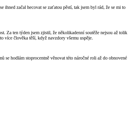
 ihned začal hecovat se zaťatou pěstí, tak jsem byl rád, že se mi to
t. Za ten týden jsem zjistil, že několikadenní soutěže nejsou až tolik
to více člověka těší, když navzdory všemu uspěje.
ů se hodlám stoprocentně věnovat této náročné roli až do obnovené