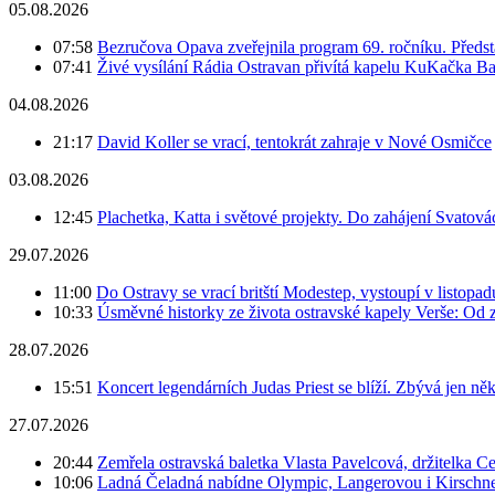
05.08.2026
07:58
Bezručova Opava zveřejnila program 69. ročníku. Předst
07:41
Živé vysílání Rádia Ostravan přivítá kapelu KuKačka B
04.08.2026
21:17
David Koller se vrací, tentokrát zahraje v Nové Osmičce
03.08.2026
12:45
Plachetka, Katta i světové projekty. Do zahájení Svatov
29.07.2026
11:00
Do Ostravy se vrací britští Modestep, vystoupí v listopa
10:33
Úsměvné historky ze života ostravské kapely Verše: Od 
28.07.2026
15:51
Koncert legendárních Judas Priest se blíží. Zbývá jen ně
27.07.2026
20:44
Zemřela ostravská baletka Vlasta Pavelcová, držitelka Ce
10:06
Ladná Čeladná nabídne Olympic, Langerovou i Kirschner,