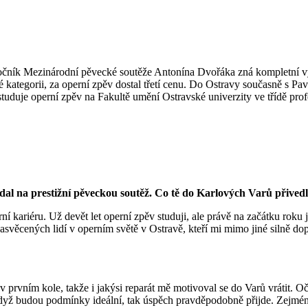
ročník Mezinárodní pěvecké soutěže Antonína Dvořáka zná kompletní 
kategorii, za operní zpěv dostal třetí cenu. Do Ostravy současně s Pavl
 studuje operní zpěv na Fakultě umění Ostravské univerzity ve třídě pr
al na prestižní pěveckou soutěž. Co tě do Karlových Varů přivedl
 kariéru. Už devět let operní zpěv studuji, ale právě na začátku roku 
asvěcených lidí v operním světě v Ostravě, kteří mi mimo jiné silně do
a v prvním kole, takže i jakýsi reparát mě motivoval se do Varů vrátit.
 když budou podmínky ideální, tak úspěch pravděpodobně přijde. Zejmé