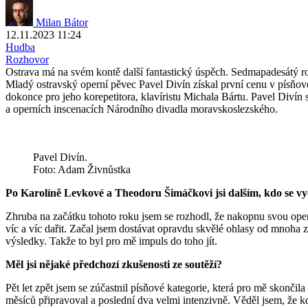
Milan Bátor
12.11.2023 11:24
Hudba
Rozhovor
Ostrava má na svém kontě další fantastický úspěch. Sedmapadesátý 
Mladý ostravský operní pěvec Pavel Divín získal první cenu v písňové 
dokonce pro jeho korepetitora, klavíristu Michala Bártu. Pavel Divín
a operních inscenacích Národního divadla moravskoslezského.
Pavel Divín.
Foto: Adam Živnůstka
Po Karolíně Levkové a Theodoru Šimáčkovi jsi dalším, kdo se vyd
Zhruba na začátku tohoto roku jsem se rozhodl, že nakopnu svou operní
víc a víc dařit. Začal jsem dostávat opravdu skvělé ohlasy od mnoha z
výsledky. Takže to byl pro mě impuls do toho jít.
Měl jsi nějaké předchozí zkušenosti ze soutěží?
Pět let zpět jsem se zúčastnil písňové kategorie, která pro mě skončil
měsíců připravoval a poslední dva velmi intenzivně. Věděl jsem, že