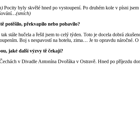
h)
Pocity byly skvělé hned po vystoupení. Po druhém kole v písni jsem se
šování
…(smích)
ě potěšilo, překvapilo nebo pobavilo?
k stále hučela a řešil jsem to celý týden. Toto je docela dobrá zkušenos
toupením. Boj s nespavostí na hotelu, zima… Je to opravdu náročné. O 
u, jaké další výzvy tě čekají?
 Čechách v Divadle Antonína Dvořáka v Ostravě. Hned po příjezdu dom