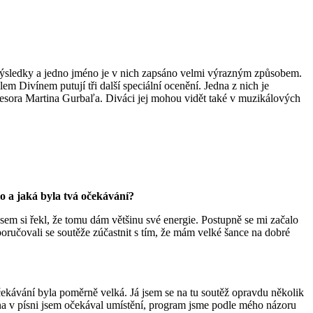
výsledky a jedno jméno je v nich zapsáno velmi výrazným způsobem.
em Divínem putují tři další speciální ocenění. Jedna z nich je
ofesora Martina Gurbaľa. Diváci jej mohou vidět také v muzikálových
o a jaká byla tvá očekávání?
jsem si řekl, že tomu dám většinu své energie. Postupně se mi začalo
poručovali se soutěže zúčastnit s tím, že mám velké šance na dobré
 Očekávání byla poměrně velká. Já jsem se na tu soutěž opravdu několik
na v písni jsem očekával umístění, program jsme podle mého názoru