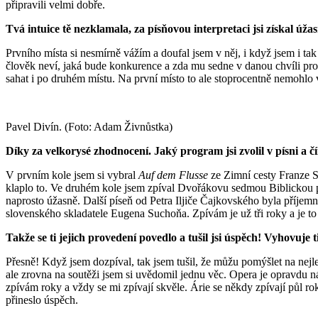
připravili velmi dobře.
Tvá intuice tě nezklamala, za písňovou interpretaci jsi získal ú
Prvního místa si nesmírně vážím a doufal jsem v něj, i když jsem i t
člověk neví, jaká bude konkurence a zda mu sedne v danou chvíli prog
sahat i po druhém místu. Na první místo to ale stoprocentně nemohlo v
Pavel Divín. (Foto: Adam Živnůstka)
Díky za velkorysé zhodnocení. Jaký program jsi zvolil v písni a čím
V prvním kole jsem si vybral
Auf dem Flusse
ze Zimní cesty Franze S
klaplo to. Ve druhém kole jsem zpíval Dvořákovu sedmou Biblickou 
naprosto úžasně. Další píseň od Petra Iljiče Čajkovského byla příje
slovenského skladatele Eugena Suchoňa. Zpívám je už tři roky a je t
Takže se ti jejich provedení povedlo a tušil jsi úspěch! Vyhovuje 
Přesně! Když jsem dozpíval, tak jsem tušil, že můžu pomýšlet na nejle
ale zrovna na soutěži jsem si uvědomil jednu věc. Opera je opravdu ná
zpívám roky a vždy se mi zpívají skvěle. Árie se někdy zpívají půl ro
přineslo úspěch.