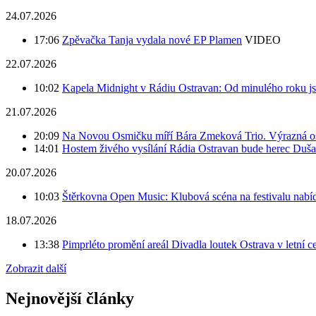
24.07.2026
17:06
Zpěvačka Tanja vydala nové EP Plamen
VIDEO
22.07.2026
10:02
Kapela Midnight v Rádiu Ostravan: Od minulého roku j
21.07.2026
20:09
Na Novou Osmičku míří Bára Zmeková Trio. Výrazná oso
14:01
Hostem živého vysílání Rádia Ostravan bude herec Duš
20.07.2026
10:03
Štěrkovna Open Music: Klubová scéna na festivalu nabíd
18.07.2026
13:38
Pimprléto promění areál Divadla loutek Ostrava v letní 
Zobrazit další
Nejnovější články