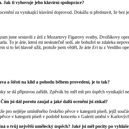
. Jak ti vyhovuje jeho klavírní spolupráce?
ocenění za vynikající klavírní doprovod. Dokážu si představit, že bez
gram jsme sestavili z árií z Mozartovy Figarovy svatby, Dvořákovy op
la. To je árie, která mi neskutečně sedí, ale bohužel se zdaleka nepove
 si to šel hlavně užít, protože jsem věděl, že árie
Eri tu
z Verdiho oper
ava a štěstí na klid a pohodu během provedení, je to tak?
ínky se dá přípravou zařídit. Zpěvák by měl mít pro úspěch vynikající 
Čím jsi dál porotu zaujal a jaké další ocenění jsi získal?
akše pro nejlépe umístěného českého pěvce v kategorii píseň, jejíž sou
pěvce v kategorii píseň v podobě koncertu v Galerii umění v Karlovýc
dná o tvůj největší umělecký úspěch? Jaké jsi měl pocity po vyhláš