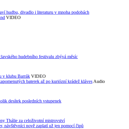
aví hudbu, divadlo i literaturu v mnoha podobách
and
VIDEO
áclavského hudebního festivalu zbývá měsíc
du v klubu Barrák
VIDEO
zapomenutých baterek až po kuriózní krádež kláves
Audio
kolik desítek posledních vstupenek
ny Thálie za celoživotní mistrovství
 návštěvníci nově zaplatí už jen pomocí čipů