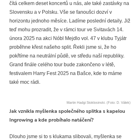
čítá celkem deset koncertů u nás, ale také zastávky na
Slovensku a v Polsku. Vše se fanoušci dozví v
horizontu jednoho měsíce. Ladíme poslední detaily. Již
teď mohu prozradit, že v rámci tour ve Svitavách 14.
února 2025 na akci Nóbl Mejdlo vol. 47 v klubu Tyjátr
proběhne křest našeho split. Řekli jsme si, že ho
pokřtíme na neutrální půdě, ve středu naší republiky.
Grand finále celého tour bude zakončeno v létě,
festivalem Harry Fest 2025 na Bašce, kde to máme
také moc rádi.
Martin Hadgi Stoklosinski. (Foto: D. Válek)
Jak vznikla myšlenka společného splitka s kapelou
Ingrowing a kde probíhalo natáčení?
Dlouho jsme si to s klukama slibovali, myšlenka se