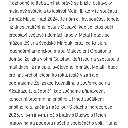
Rozhodně je třeba zmínit, právě se blížící ostravský
metalový svátek, a to festival Metal!!!, který je součástí
Barrák Music Hrad 2024. Je nám ctí být součásti tohoto
již dnes tradičního festu v Ostravě, kde se letos opět
představí světové i domácí kapely. Metal heads se
můžou těšit na švédské Marduk, brazilce Krisiun,
legendární americkou grupu Malevolent Creation a
domácí želízka v ohni Gutalax, kteří jsou na vzestupu a
mají dnes již nálepku světového formátu. Metal!!! bude
pro nás vrchol letošního roku, ještě v září ale
odehrajeme Želízskou Kovadlinu a zavřeme se na
Alcatrazu (zkušebně), kde začneme připravovat
koncertní program na příští rok. Hned začátkem
příštího roku začíná naše tour Stefacha Ingrocorpse
2025, s kým jiným, než s bratry s Budweis Reich
Ingrowing na podporu našeho společného split. Turné