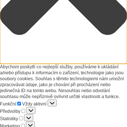
Abychom poskytli co nejlepší služby, používáme k ukládání
a/nebo přístupu k informacím o zařízení, technologie jako jsou
soubory cookies. Souhlas s těmito technologiemi nám umožní
zpracovávat údaje, jako je chování při procházení nebo
jedinečná ID na tomto webu. Nesouhlas nebo odvolání
souhlasu může nepříznivě ovlivnit určité vlastnosti a funkce.
Funkční
Funkční
Vždy aktivní
Předvolby
Předvolby
Statistiky
Statistiky
Marketing
Marketing