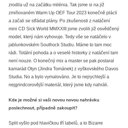
zrodila už na začátku milénia. Tak jsme si na již
zmiňovaném Warm Up OEF Tour 2023 konečně plácli
a začali se střádat plány. Po zkušenosti z natáčení
mini CD Sick World MMXXIII jsme zvolili již osvědčený
model, který nám vyhovuje. Tedy vše se natáčelo v
jablunkovském Southock Studiu. Máme to tam moc
rádi. Totální pohoda a o veselé historky z natáčení tam
není nouze. O konečný mix a master se pak postaral
kamarád Otyn (Jindra Tománek) z vyškovského Davos
Studia. No a bylo vymalováno. Je to nejrychlejší a
nejgrindcorovější materiál, který jsme kdy nahráli.
Kde je možné si vaši novou novou nahrávku
poslechnout, případně zakoupit?
Split vyšlo pod hlavičkou tří labelů, a to Bizarre