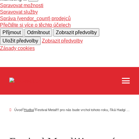
Spravovat možnosti
Spravovat služby
Správa {vendor_count} prodejců
Přečtěte si více o těchto účelech
Příjmout
Odmítnout
Zobrazit předvolby
Uložit předvolby
Zobrazit předvolby
Zásady cookies
Úvod
Hudba
Festival Metal!!! pro nás bude vrchol tohoto roku, říká Hadgi ze znovuzrozených Disfigured Corpse