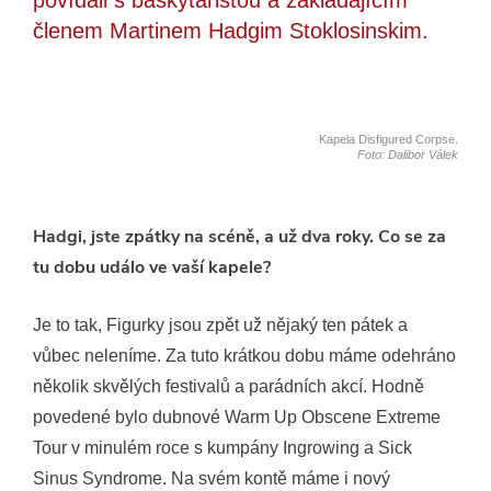
členem Martinem Hadgim Stoklosinskim.
Kapela Disfigured Corpse.
Foto: Dalibor Válek
Hadgi, jste zpátky na scéně, a už dva roky. Co se za
tu dobu událo ve vaší kapele?
Je to tak, Figurky jsou zpět už nějaký ten pátek a
vůbec neleníme. Za tuto krátkou dobu máme odehráno
několik skvělých festivalů a parádních akcí. Hodně
povedené bylo dubnové Warm Up Obscene Extreme
Tour v minulém roce s kumpány Ingrowing a Sick
Sinus Syndrome. Na svém kontě máme i nový