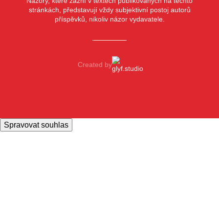
Názory, které zazní v textech publikovaných na těchto
stránkách, představují vždy subjektivní postoj autorů
příspěvků, nikoliv názor vydavatele.
Created by
Spravovat souhlas