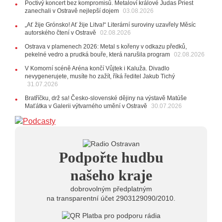
Poctivý koncert bez kompromisů. Metaloví králové Judas Priest
17:06
Zpěvačka Tanja vydala nové EP Plamen
VIDEO
zanechali v Ostravě nejlepší dojem
03.08.2026
22.07.2026
„Ať žije Grónsko! Ať žije Litva!“ Literární suroviny uzavřely Měsíc
10:02
Kapela Midnight v Rádiu Ostravan: Od minulého
autorského čtení v Ostravě
02.08.2026
roku jsme upgradovali naši show
AUDIO
Ostrava v plamenech 2026: Metal s kořeny v odkazu předků,
21.07.2026
pekelné vedro a prudká bouře, která narušila program
02.08.2026
20:09
Na Novou Osmičku míří Bára Zmeková Trio.
V Komorní scéně Aréna končí Vůjtek i Kaluža. Divadlo
Výrazná osobnost české alternativní scény zahraje ve
nevygenerujete, musíte ho zažít, říká ředitel Jakub Tichý
Frýdku-Místku
31.07.2026
14:01
Hostem živého vysílání Rádia Ostravan bude
herec Dušan Urban
Bratříčku, drž sa! Česko-slovenské dějiny na výstavě Matúše
Maťátka v Galerii výtvarného umění v Ostravě
30.07.2026
20.07.2026
10:03
Štěrkovna Open Music: Klubová scéna na festivalu
nabídne Krhuta i Beatles
18.07.2026
Podpořte hudbu
13:38
Pimprléto promění areál Divadla loutek Ostrava v
letní centrum umění, tvoření a sousedských setkání
našeho kraje
dobrovolným předplatným
na transparentní účet 2903129090/2010.