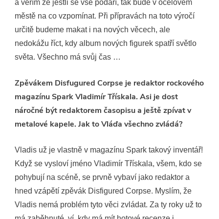
a věřím že jestli se vše podaří, tak bude v ocelovém
městě na co vzpomínat. Při přípravách na toto výročí
určitě budeme makat i na nových věcech, ale
nedokážu říct, kdy album nových figurek spatří světlo
světa. Všechno má svůj čas …
Zpěvákem Disfugured Corpse je redaktor rockového
magazínu Spark Vladimír Třískala. Asi je dost
náročné být redaktorem časopisu a ještě zpívat v
metalové kapele. Jak to Vláďa všechno zvládá?
Vladis už je vlastně v magazínu Spark takový inventář!
Když se vysloví jméno Vladimír Třískala, všem, kdo se
pohybují na scéně, se prvně vybaví jako redaktor a
hned vzápětí zpěvák Disfigured Corpse. Myslím, že
Vladis nemá problém tyto věci zvládat. Za ty roky už to
má zaběhnuté, ví, kdy má mít hotové recenze i