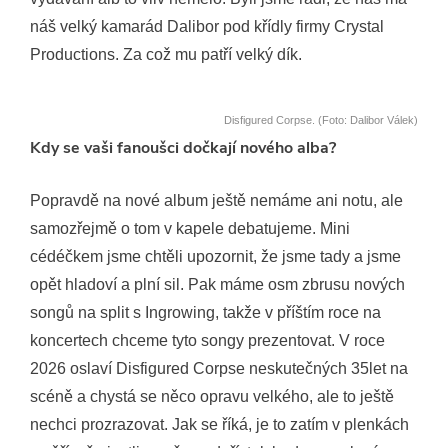
náš velký kamarád Dalibor pod křídly firmy Crystal
Productions. Za což mu patří velký dík.
Disfigured Corpse. (Foto: Dalibor Válek)
Kdy se vaši fanoušci dočkají nového alba?
Popravdě na nové album ještě nemáme ani notu, ale
samozřejmě o tom v kapele debatujeme. Mini
cédéčkem jsme chtěli upozornit, že jsme tady a jsme
opět hladoví a plní sil. Pak máme osm zbrusu nových
songů na split s Ingrowing, takže v příštím roce na
koncertech chceme tyto songy prezentovat. V roce
2026 oslaví Disfigured Corpse neskutečných 35let na
scéně a chystá se něco opravu velkého, ale to ještě
nechci prozrazovat. Jak se říká, je to zatím v plenkách