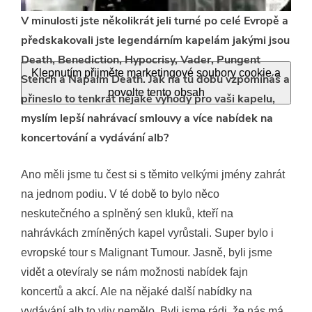
V minulosti jste několikrát jeli turné po celé Evropě a
předskakovali jste legendárním kapelám jakými jsou
Death, Benediction, Hypocrisy, Vader, Pungent
Klepnutím přijměte marketingové soubory cookie a
Stench a Napalm Death. Jak na tu dobu vzpomínáš a
povolte tento obsah
přineslo to tenkrát nějaké výhody pro vaši kapelu,
myslím lepší nahrávací smlouvy a více nabídek na
koncertování a vydávání alb?
Ano měli jsme tu čest si s těmito velkými jmény zahrát
na jednom podiu. V té době to bylo něco
neskutečného a splněný sen kluků, kteří na
nahrávkách zmíněných kapel vyrůstali. Super bylo i
evropské tour s Malignant Tumour. Jasně, byli jsme
vidět a otevíraly se nám možnosti nabídek fajn
koncertů a akcí. Ale na nějaké další nabídky na
vydávání alb to vliv nemělo. Byli jsme rádi, že nás má