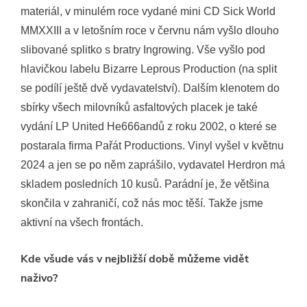
materiál, v minulém roce vydané mini CD Sick World
MMXXIII a v letošním roce v červnu nám vyšlo dlouho
slibované splitko s bratry Ingrowing. Vše vyšlo pod
hlavičkou labelu Bizarre Leprous Production (na split
se podílí ještě dvě vydavatelství). Dalším klenotem do
sbírky všech milovníků asfaltových placek je také
vydání LP United He666andů z roku 2002, o které se
postarala firma Pařát Productions. Vinyl vyšel v květnu
2024 a jen se po něm zaprášilo, vydavatel Herdron má
skladem posledních 10 kusů. Parádní je, že většina
skončila v zahraničí, což nás moc těší. Takže jsme
aktivní na všech frontách.
Kde všude vás v nejbližší době můžeme vidět
naživo?