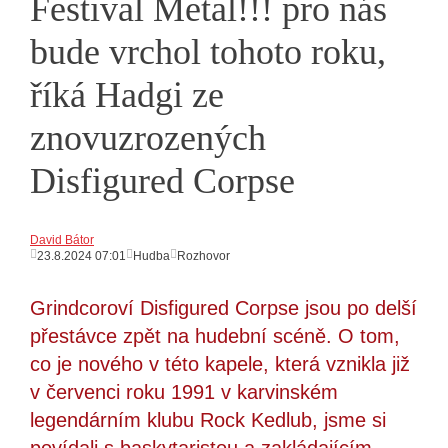
Festival Metal!!! pro nás
bude vrchol tohoto roku,
říká Hadgi ze
znovuzrozených
Disfigured Corpse
David Bátor
23.8.2024 07:01
Hudba
Rozhovor
Grindcoroví Disfigured Corpse jsou po delší
přestávce zpět na hudební scéně. O tom,
co je nového v této kapele, která vznikla již
v červenci roku 1991 v karvinském
legendárním klubu Rock Kedlub, jsme si
povídali s baskytaristou a zakládajícím