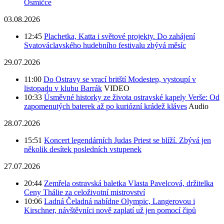
Osmičce
03.08.2026
12:45
Plachetka, Katta i světové projekty. Do zahájení
Svatováclavského hudebního festivalu zbývá měsíc
29.07.2026
11:00
Do Ostravy se vrací britští Modestep, vystoupí v
listopadu v klubu Barrák
VIDEO
10:33
Úsměvné historky ze života ostravské kapely Verše: Od
zapomenutých baterek až po kuriózní krádež kláves
Audio
28.07.2026
15:51
Koncert legendárních Judas Priest se blíží. Zbývá jen
několik desítek posledních vstupenek
27.07.2026
20:44
Zemřela ostravská baletka Vlasta Pavelcová, držitelka
Ceny Thálie za celoživotní mistrovství
10:06
Ladná Čeladná nabídne Olympic, Langerovou i
Kirschner, návštěvníci nově zaplatí už jen pomocí čipů