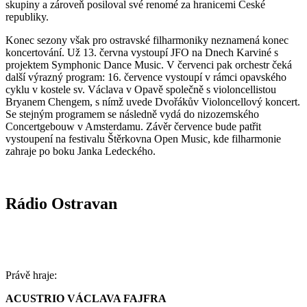
skupiny a zároveň posiloval své renomé za hranicemi České
republiky.
Konec sezony však pro ostravské filharmoniky neznamená konec
koncertování. Už 13. června vystoupí JFO na Dnech Karviné s
projektem Symphonic Dance Music. V červenci pak orchestr čeká
další výrazný program: 16. července vystoupí v rámci opavského
cyklu v kostele sv. Václava v Opavě společně s violoncellistou
Bryanem Chengem, s nímž uvede Dvořákův Violoncellový koncert.
Se stejným programem se následně vydá do nizozemského
Concertgebouw v Amsterdamu. Závěr července bude patřit
vystoupení na festivalu Štěrkovna Open Music, kde filharmonie
zahraje po boku Janka Ledeckého.
Rádio Ostravan
Právě hraje:
ACUSTRIO VÁCLAVA FAJFRA