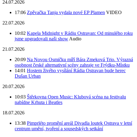
24.07.2026
17:06
Zpěvačka Tanja vydala nové EP Plamen
VIDEO
22.07.2026
10:02
Kapela Midnight v Rádiu Ostravan: Od minulého roku
jsme upgradovali naši show
Audio
21.07.2026
20:09
Na Novou Osmičku míří Bára Zmeková Trio. Výrazná
osobnost české alternativní scény zahraje ve Frýdku-Místku
14:01
Hostem živého vysílání Rádia Ostravan bude herec
Dušan Urban
20.07.2026
10:03
Štěrkovna Open Music: Klubová scéna na festivalu
nabídne Krhuta i Beatles
18.07.2026
13:38
Pimprléto promění areál Divadla loutek Ostrava v letní
centrum umění, tvoření a sousedských setkání