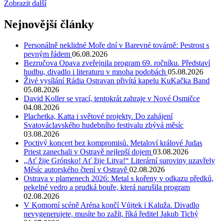
Zobrazit další
Nejnovější články
Personálně neklidné Moře dní v Barevné továrně: Pestrost s
pevným řádem
06.08.2026
Bezručova Opava zveřejnila program 69. ročníku. Představí
hudbu, divadlo i literaturu v mnoha podobách
05.08.2026
Živé vysílání Rádia Ostravan přivítá kapelu KuKačka Band
05.08.2026
David Koller se vrací, tentokrát zahraje v Nové Osmičce
04.08.2026
Plachetka, Katta i světové projekty. Do zahájení
Svatováclavského hudebního festivalu zbývá měsíc
03.08.2026
Poctivý koncert bez kompromisů. Metaloví králové Judas
Priest zanechali v Ostravě nejlepší dojem
03.08.2026
„Ať žije Grónsko! Ať žije Litva!“ Literární suroviny uzavřely
Měsíc autorského čtení v Ostravě
02.08.2026
Ostrava v plamenech 2026: Metal s kořeny v odkazu předků,
pekelné vedro a prudká bouře, která narušila program
02.08.2026
V Komorní scéně Aréna končí Vůjtek i Kaluža. Divadlo
nevygenerujete, musíte ho zažít, říká ředitel Jakub Tichý