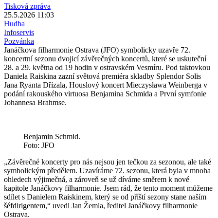
Tisková zpráva
25.5.2026 11:03
Hudba
Infoservis
Pozvánka
Janáčkova filharmonie Ostrava (JFO) symbolicky uzavře 72.
koncertní sezonu dvojicí závěrečných koncertů, které se uskuteční
28. a 29. května od 19 hodin v ostravském Vesmíru. Pod taktovkou
Daniela Raiskina zazní světová premiéra skladby Splendor Solis
Jana Ryanta Dřízala, Houslový koncert Mieczysława Weinberga v
podání rakouského virtuosa Benjamina Schmida a První symfonie
Johannesa Brahmse.
Benjamin Schmid.
Foto: JFO
„Závěrečné koncerty pro nás nejsou jen tečkou za sezonou, ale také
symbolickým předělem. Uzavíráme 72. sezonu, která byla v mnoha
ohledech výjimečná, a zároveň se už díváme směrem k nové
kapitole Janáčkovy filharmonie. Jsem rád, že tento moment můžeme
sdílet s Danielem Raiskinem, který se od příští sezony stane naším
šéfdirigentem,“ uvedl Jan Žemla, ředitel Janáčkovy filharmonie
Ostrava.