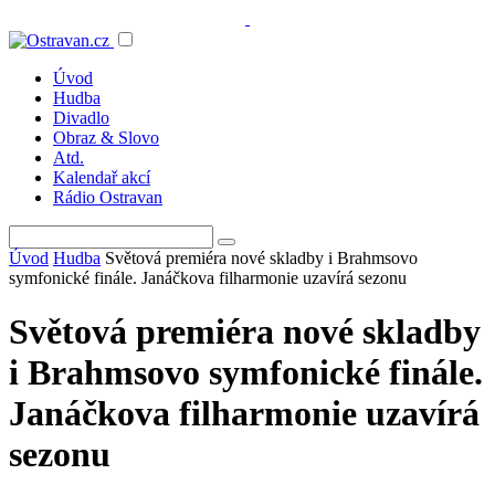
Úvod
Hudba
Divadlo
Obraz & Slovo
Atd.
Kalendař akcí
Rádio Ostravan
Úvod
Hudba
Světová premiéra nové skladby i Brahmsovo
symfonické finále. Janáčkova filharmonie uzavírá sezonu
Světová premiéra nové skladby
i Brahmsovo symfonické finále.
Janáčkova filharmonie uzavírá
sezonu