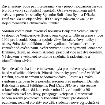
Závěr sezony bude patřit programu, který propojí současnou českou
tvorbu a velký symfonický repertoár. Ostravské publikum uslyší
světovou premiéru skladby Splendor Solis Jana Ryanta Dřízala,
která vznikla na objednávku JFO a svým názvem odkazuje ke
stejnojmennému alchymickému traktátu.
Sólistou večera bude rakouský houslista Benjamin Schmid, který
vystoupí ve Weinbergově Houslovém koncertu. Dílo napsané v roce
1959 pro Leonida Kogana spojuje vlivy Šostakovičovy hudby s
ohlasy židovského folklóru a dává vyniknout brilantní technice i
kantiléně sólového partu. Večer vyvrcholí První symfonií Johannese
Brahmse, dílem, na kterém skladatel pracoval více než dvě desetiletí.
Výsledkem je velkolepá symfonie směřující k radostnému a
triumfálnímu závěru.
Sedmdesátá druhá koncertní sezona byla pro orchestr významná
hned v několika ohledech. Přinesla historicky první turné ve Velké
Británii, novou nahrávku se Šostakovičovou Šestou a Devátou
symfonií a zároveň byla poslední sezonou před nástupem Daniela
Raiskina na pozici šéfdirigenta. Pod křídly JFO se v této sezoně
uskutečnilo celkem 84 koncertů, z toho 12 v zahraničí, a 96
edukačních akcí pro školy, pedagogy i veřejnost. Orchestr tak
během sezony pokračoval v koncertní činnosti pro domácí
publikum, rozvíjel projekty pro děti, studenty i nové posluchačské