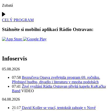
Zubatá
CELÝ PROGRAM
Stáhněte si mobilní aplikaci Rádio Ostravan:
Infoservis
05.08.2026
07:58
Bezručova Opava zveřejnila program 69. ročníku.
Představí hudbu, divadlo i literaturu v mnoha podobách
07:41
Živé vysílání Rádia Ostravan přivítá kapelu KuKačka
Band
VIDEO
04.08.2026
21:17
David Koller se vrací, tentokrát zahraje v Nové