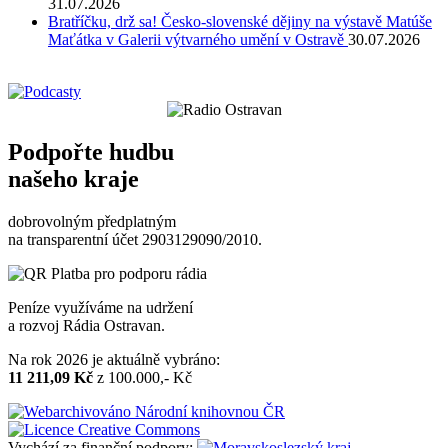
31.07.2026
Bratříčku, drž sa! Česko-slovenské dějiny na výstavě Matúše
Maťátka v Galerii výtvarného umění v Ostravě
30.07.2026
Podpořte hudbu
našeho kraje
dobrovolným předplatným
na transparentní účet 2903129090/2010.
Peníze využíváme na udržení
a rozvoj Rádia Ostravan.
Na rok 2026 je aktuálně vybráno:
11 211,09 Kč
z 100.000,- Kč
Vychází za finanční podpory: