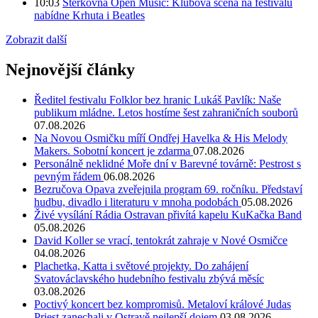
10:03
Štěrkovna Open Music: Klubová scéna na festivalu
nabídne Krhuta i Beatles
Zobrazit další
Nejnovější články
Ředitel festivalu Folklor bez hranic Lukáš Pavlík: Naše
publikum mládne. Letos hostíme šest zahraničních souborů
07.08.2026
Na Novou Osmičku míří Ondřej Havelka & His Melody
Makers. Sobotní koncert je zdarma
07.08.2026
Personálně neklidné Moře dní v Barevné továrně: Pestrost s
pevným řádem
06.08.2026
Bezručova Opava zveřejnila program 69. ročníku. Představí
hudbu, divadlo i literaturu v mnoha podobách
05.08.2026
Živé vysílání Rádia Ostravan přivítá kapelu KuKačka Band
05.08.2026
David Koller se vrací, tentokrát zahraje v Nové Osmičce
04.08.2026
Plachetka, Katta i světové projekty. Do zahájení
Svatováclavského hudebního festivalu zbývá měsíc
03.08.2026
Poctivý koncert bez kompromisů. Metaloví králové Judas
Priest zanechali v Ostravě nejlepší dojem
03.08.2026