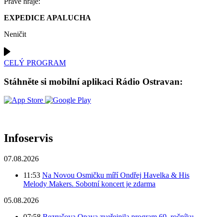
Právě hraje:
EXPEDICE APALUCHA
Neničit
CELÝ PROGRAM
Stáhněte si mobilní aplikaci Rádio Ostravan:
Infoservis
07.08.2026
11:53
Na Novou Osmičku míří Ondřej Havelka & His
Melody Makers. Sobotní koncert je zdarma
05.08.2026
07:58
Bezručova Opava zveřejnila program 69. ročníku.