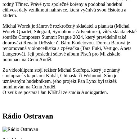
rodný Třinec. Právě tyto společné kořeny a podobná hudební
citlivost daly vzniknout nahrávce, která vyčnívá svou čistotou a
klidem.
Michal Worek je žánrově rozkročený skladatel a pianista (Michal
Worek Quartet, Silegrail, Symphonic Adventures), vítěz skladatelské
soutěže Composers Summit Prague 2024, který pravidelně také
doprovází Renatu Drössler či Báru Kodetovou. Dorota Barová je
renomovaná violoncellistka a zpěvačka (Tara Fuki, Vertigo, Aneta
Langerová). Její poslední sólové album Píseň pro Mi získalo
nominaci na Cenu Anděl.
Za videoklipem stojí režisér Michal Skořepa, který je známý
spoluprací s kapelami Kabát, Chinaski či Wohnout. Sám je
uznávaným hudebníkem, jeho projekt Pan Lynx byl taktéž
nominován na Cenu Anděl.
O zvuk se postaral Jan Křišťál ze studia Audiogarden.
Rádio Ostravan