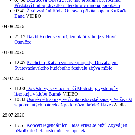
Představí hudbu, divadlo i literaturu v mnoha podobách
07:41
Živé vysílání Rádia Ostravan přivítá kapelu KuKačka
Band
VIDEO
04.08.2026
21:17
David Koller se vrací, tentokrát zahraje v Nové
Osmičce
03.08.2026
12:45
Plachetka, Katta i světové projekty. Do zahájení
Svatováclavského hudebního festivalu zbývá měsíc
29.07.2026
11:00
Do Ostravy se vrací britští Modestep, vystoupí v
listopadu v klubu Barrák
VIDEO
10:33
Úsměvné historky ze života ostravské kapely Verše: Od
zapomenutých baterek až po kuriózní krádež kláves
Audio
28.07.2026
15:51
Koncert legendárních Judas Priest se blíží. Zbývá jen
několik desítek posledních vstupenek