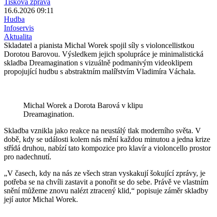
Tisková zpráva
16.6.2026 09:11
Hudba
Infoservis
Aktualita
Skladatel a pianista Michal Worek spojil síly s violoncellistkou
Dorotou Barovou. Výsledkem jejich spolupráce je minimalistická
skladba Dreamagination s vizuálně podmanivým videoklipem
propojující hudbu s abstraktním malířstvím Vladimíra Váchala.
Michal Worek a Dorota Barová v klipu
Dreamagination.
Skladba vznikla jako reakce na neustálý tlak moderního světa. V
době, kdy se události kolem nás mění každou minutou a jedna krize
střídá druhou, nabízí tato kompozice pro klavír a violoncello prostor
pro nadechnutí.
„V časech, kdy na nás ze všech stran vyskakují šokující zprávy, je
potřeba se na chvíli zastavit a ponořit se do sebe. Právě ve vlastním
snění můžeme znovu nalézt ztracený klid,“ popisuje záměr skladby
její autor Michal Worek.