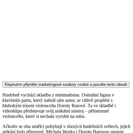
Klepnutím přijměte marketingové soubory cookie a povolte tento obsah
Hudebně vychází skladba z minimalismu. Ostinátní figura v
klavírním partu, který nahrál sám autor, se citlivě proplétá s
hlubokým tónem violoncella Doroty Barové. Ta ve skladbě i
videoklipu představuje svůj unikátní nástroj – pětistrunné
violoncello, které si nechala vyrobit na míru.
Ačkoliv se oba umělci pohybují v různých hudebních světech, jejich
setkání bylo přirozené. Michala Worka i Dorotu Barovou spojuje