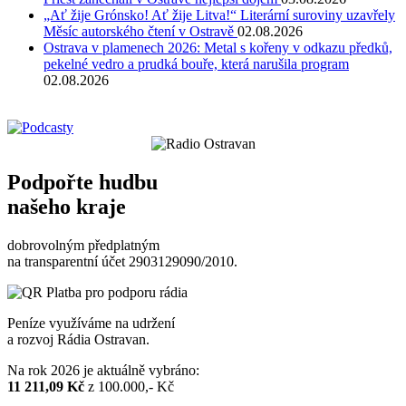
„Ať žije Grónsko! Ať žije Litva!“ Literární suroviny uzavřely
Měsíc autorského čtení v Ostravě
02.08.2026
Ostrava v plamenech 2026: Metal s kořeny v odkazu předků,
pekelné vedro a prudká bouře, která narušila program
02.08.2026
Podpořte hudbu
našeho kraje
dobrovolným předplatným
na transparentní účet 2903129090/2010.
Peníze využíváme na udržení
a rozvoj Rádia Ostravan.
Na rok 2026 je aktuálně vybráno:
11 211,09 Kč
z 100.000,- Kč