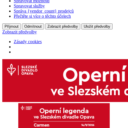
Spravovat možnosti
Spravovat služby
Správa {vendor_count} prodejců
Přečtěte si více o těchto účelech
Příjmout
Odmítnout
Zobrazit předvolby
Uložit předvolby
Zobrazit předvolby
Zásady cookies