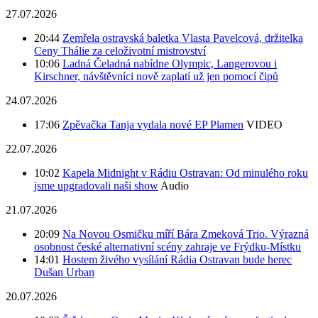
27.07.2026
20:44
Zemřela ostravská baletka Vlasta Pavelcová, držitelka
Ceny Thálie za celoživotní mistrovství
10:06
Ladná Čeladná nabídne Olympic, Langerovou i
Kirschner, návštěvníci nově zaplatí už jen pomocí čipů
24.07.2026
17:06
Zpěvačka Tanja vydala nové EP Plamen
VIDEO
22.07.2026
10:02
Kapela Midnight v Rádiu Ostravan: Od minulého roku
jsme upgradovali naši show
Audio
21.07.2026
20:09
Na Novou Osmičku míří Bára Zmeková Trio. Výrazná
osobnost české alternativní scény zahraje ve Frýdku-Místku
14:01
Hostem živého vysílání Rádia Ostravan bude herec
Dušan Urban
20.07.2026