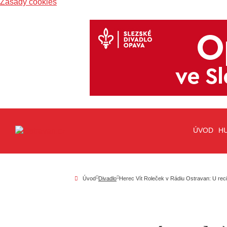
Zásady cookies
ÚVOD
H
Úvod
Divadlo
Herec Vít Roleček v Rádiu Ostravan: U reci