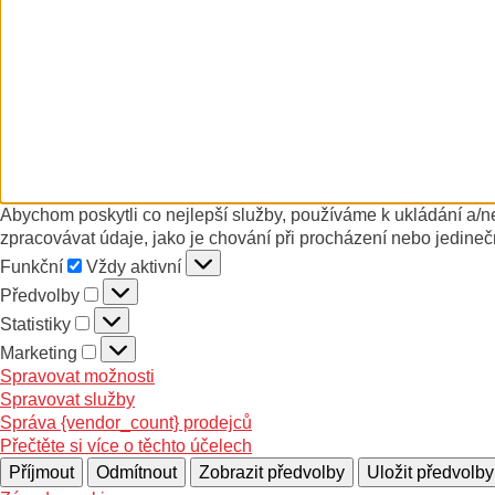
Abychom poskytli co nejlepší služby, používáme k ukládání a/n
zpracovávat údaje, jako je chování při procházení nebo jedineč
Funkční
Funkční
Vždy aktivní
Předvolby
Předvolby
Statistiky
Statistiky
Marketing
Marketing
Spravovat možnosti
Spravovat služby
Správa {vendor_count} prodejců
Přečtěte si více o těchto účelech
Příjmout
Odmítnout
Zobrazit předvolby
Uložit předvolby