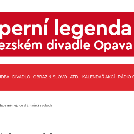
UDBA
DIVADLO
OBRAZ & SLOVO
ATD.
KALENDAŘ AKCÍ
RÁDIO 
tace mě nejvíce drží tvůrčí svoboda