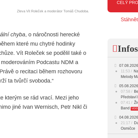
CELÝ PR
12:00 -
Zleva Vít Roleček a moderátor Tomáš Chudoba.
Stáhnět
16:00 -
ální chyba
, o náročnosti herecké
17:00 -
ěhem které mu chytré hodinky
Infos
18:00 -
hůze. Vít Roleček se podělil také o
19:00 -
í, moderováním Podcastu NDM a
07.08.202
 Právě o recitaci během rozhovoru
11:53
Na
20:00 -
Melody Ma
ží ta tvůrčí svoboda.“
23:00 -
05.08.202
07:58
Be
 ke kterým se rád vrací. Mezi jeho
Představí 
07:41
Ži
imo jiné Ivan Wernisch, Petr Nikl či
Band
VIDE
04.08.202
21:17
Da
Osmičce
03.08.202