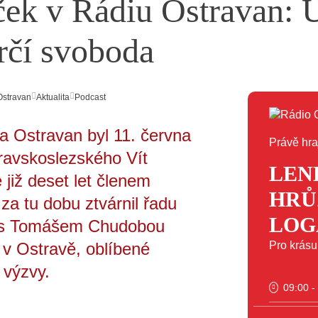
ček v Rádiu Ostravan: U
ůrčí svoboda
Ostravan
Aktualita
Podcast
a Ostravan byl 11. června
Právě hra
ravskoslezského Vít
LEN
již deset let členem
HRŮ
a tu dobu ztvárnil řadu
LOG
ru s Tomášem Chudobou
v Ostravě, oblíbené
Pro krás
 výzvy.
09:00 -
11:00 -