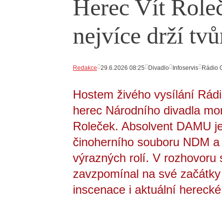
Herec Vít Role
nejvíce drží tv
Redakce
29.6.2026 08:25
Divadlo
Infoservis
Rádio 
Hostem živého vysílání Rádi
herec Národního divadla mo
Roleček. Absolvent DAMU je 
činoherního souboru NDM a z
výrazných rolí. V rozhovo
zavzpomínal na své začátky 
inscenace i aktuální herecké