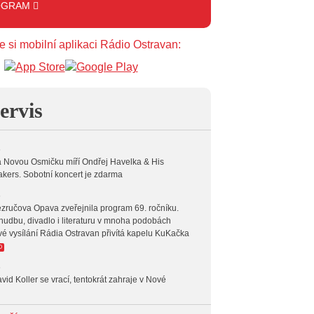
OGRAM
 16:00
ART
e si mobilní aplikaci Rádio Ostravan:
 17:00
HODINA S MARIÍ
 18:00
HODINA S VĚRKOU
ervis
 19:00
HODINA S JARKEM
 20:00
FOLK
6
 Novou Osmičku míří Ondřej Havelka & His
 23:00
VEČERNÍ MIX
kers. Sobotní koncert je zdarma
 00:00
POTICHU
6
zručova Opava zveřejnila program 69. ročníku.
hudbu, divadlo i literaturu v mnoha podobách
vé vysílání Rádia Ostravan přivítá kapelu KuKačka
O
6
vid Koller se vrací, tentokrát zahraje v Nové
6