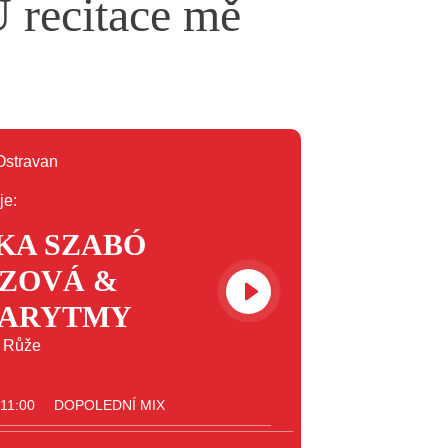
 recitace mě
je:
KA SZABÓ
ZOVÁ &
ARYTMY
u Růže
 11:00
DOPOLEDNÍ MIX
 12:00
HITPARÁDA