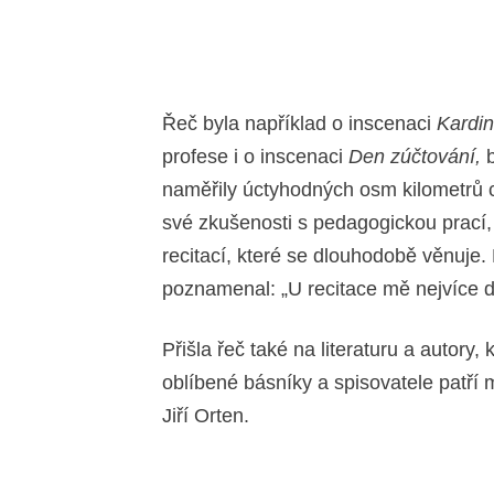
Řeč byla například o inscenaci
Kardin
profese i o inscenaci
Den zúčtování,
b
naměřily úctyhodných osm kilometrů c
své zkušenosti s pedagogickou prac
recitací, které se dlouhodobě věnuje.
poznamenal: „U recitace mě nejvíce dr
Přišla řeč také na literaturu a autory,
oblíbené básníky a spisovatele patří m
Jiří Orten.