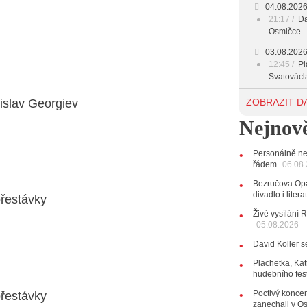
04.08.202
21:17
Da
Osmičce
03.08.202
12:45
Pl
Svatovácl
29.07.202
islav Georgiev
ZOBRAZIT D
11:00
Do
Nejnově
listopadu 
10:33
Ús
Od zapome
Personálně ne
AUDIO
řádem
06.08
28.07.202
Bezručova Opa
15:51
Ko
divadlo i lite
řestávky
několik d
Živé vysílání 
05.08.2026
27.07.202
20:44
Ze
David Koller s
držitelka 
10:06
La
Plachetka, Kat
hudebního fes
Kirschner,
Poctivý koncer
řestávky
24.07.202
zanechali v O