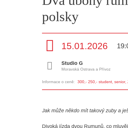
Dva ubohý rumu
polsky
15.01.2026
19:
Studio G
Moravská Ostrava a Přívoz
Informace o ceně:
300,- 250,- student, senior
Jak může někdo mít takový zuby a je
Divoká jízda dvou Rumunů, co mluvěj