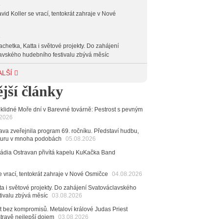
6
vid Koller se vrací, tentokrát zahraje v Nové
6
achetka, Katta i světové projekty. Do zahájení
avského hudebního festivalu zbývá měsíc
6
ALŠÍ
 Ostravy se vrací britští Modestep, vystoupí v
jší články
v klubu Barrák
VIDEO
měvné historky ze života ostravské kapely Verše:
nutých baterek až po kuriózní krádež kláves
klidné Moře dní v Barevné továrně: Pestrost s pevným
.2026
6
va zveřejnila program 69. ročníku. Představí hudbu,
ncert legendárních Judas Priest se blíží. Zbývá jen
raturu v mnoha podobách
05.08.2026
esítek posledních vstupenek
Rádia Ostravan přivítá kapelu KuKačka Band
6
mřela ostravská baletka Vlasta Pavelcová,
e vrací, tentokrát zahraje v Nové Osmičce
04.08.2026
Ceny Thálie za celoživotní mistrovství
dná Čeladná nabídne Olympic, Langerovou i
ta i světové projekty. Do zahájení Svatováclavského
tivalu zbývá měsíc
 návštěvníci nově zaplatí už jen pomocí čipů
03.08.2026
t bez kompromisů. Metaloví králové Judas Priest
6
stravě nejlepší dojem
03.08.2026