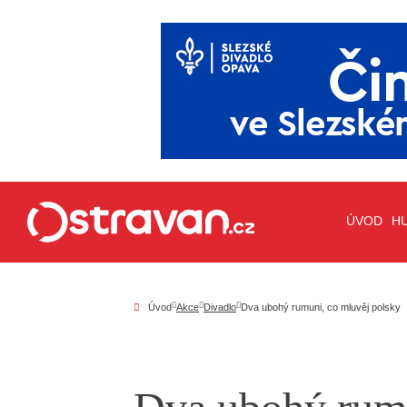
ÚVOD
H
Úvod
Akce
Divadlo
Dva ubohý rumuni, co mluvěj polsky