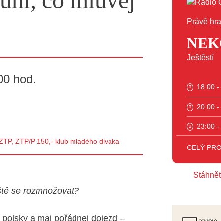
ni, co mluvěj
Právě hra
NEK
Ještěstí
00 hod.
18:00 -
20:00 -
23:00 -
, ZTP, ZTP/P 150,- klub mladého diváka
CELÝ PR
Stáhnět
ště se rozmnožovat?
 polsky a maj pořádnej dojezd –