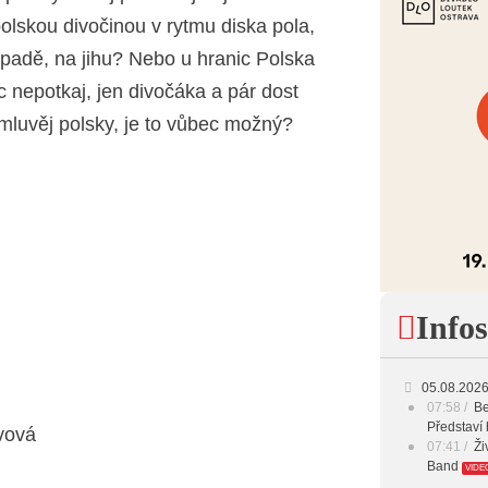
olskou divočinou v rytmu diska pola,
padě, na jihu? Nebo u hranic Polska
nepotkaj, jen divočáka a pár dost
mluvěj polsky, je to vůbec možný?
Infos
05.08.202
07:58
Be
Představí 
vová
07:41
Ži
Band
VIDE