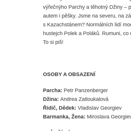
výřečnýho Parchy a těhotný Džiny – p
autem i pěšky. Jsme na severu, na zá
s Kazachstánem? Normálních lidí moc 
hustejch Polek a Poláků. Rumuni, co 
To si piš!
OSOBY A OBSAZENÍ
Parcha:
Petr Panzenberger
Džina:
Andrea Zatloukalová
Řidič, Dědek:
Vladislav Georgiev
Barmanka, Žena:
Miroslava Georgie