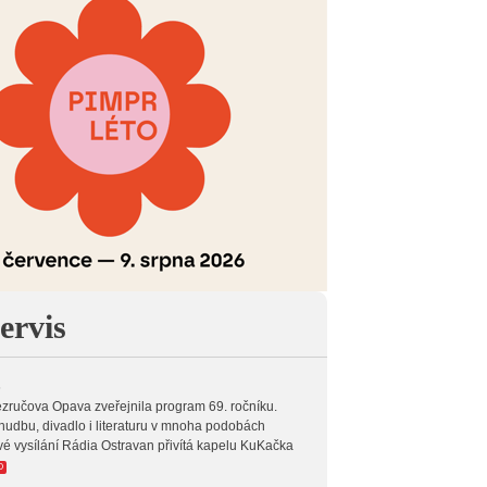
ervis
6
zručova Opava zveřejnila program 69. ročníku.
hudbu, divadlo i literaturu v mnoha podobách
vé vysílání Rádia Ostravan přivítá kapelu KuKačka
O