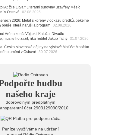
ěvačka Tanja vydala nové EP Plamen
VIDEO
o! Ať žije Litva!“ Literární suroviny uzavřely Měsíc
6
ení v Ostravě
02.08.2026
pela Midnight v Rádiu Ostravan: Od minulého roku
adovali naši show
menech 2026: Metal s kořeny v odkazu předků, pekelné
AUDIO
á bouře, která narušila program
02.08.2026
6
ě Aréna končí Vůjtek i Kaluža. Divadlo
 Novou Osmičku míří Bára Zmeková Trio. Výrazná
, musíte ho zažít, říká ředitel Jakub Tichý
31.07.2026
eské alternativní scény zahraje ve Frýdku-Místku
stem živého vysílání Rádia Ostravan bude herec
 sa! Česko-slovenské dějiny na výstavě Matúše Maťátka
ban
arného umění v Ostravě
30.07.2026
6
ěrkovna Open Music: Klubová scéna na festivalu
huta i Beatles
6
Podpořte hudbu
mprléto promění areál Divadla loutek Ostrava v
rum umění, tvoření a sousedských setkání
našeho kraje
dobrovolným předplatným
ransparentní účet 2903129090/2010.
Peníze využíváme na udržení
a rozvoj Rádia Ostravan.