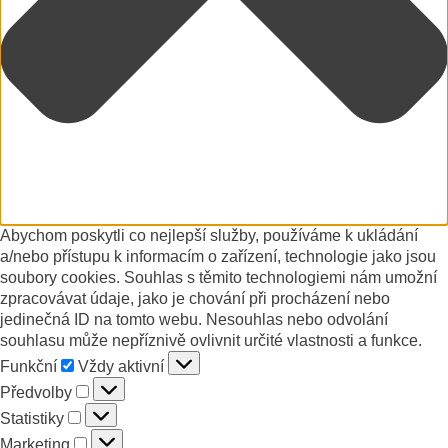
Abychom poskytli co nejlepší služby, používáme k ukládání
a/nebo přístupu k informacím o zařízení, technologie jako jsou
soubory cookies. Souhlas s těmito technologiemi nám umožní
zpracovávat údaje, jako je chování při procházení nebo
jedinečná ID na tomto webu. Nesouhlas nebo odvolání
souhlasu může nepříznivě ovlivnit určité vlastnosti a funkce.
Funkční
Funkční
Vždy aktivní
Předvolby
Předvolby
Statistiky
Statistiky
Marketing
Marketing