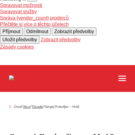
Spravovat možnosti
Spravovat služby
Správa {vendor_count} prodejců
Přečtěte si více o těchto účelech
Příjmout
Odmítnout
Zobrazit předvolby
Uložit předvolby
Zobrazit předvolby
Zásady cookies
Úvod
Akce
Divadlo
Sergej Prokofjev – Hráč