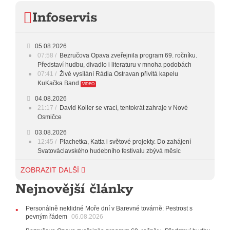
Infoservis
16:00 - 17:00
HARD AND HEAVY CLASSIC
HARD AND HEAVY
17:00 - 18:00
05.08.2026
CROSSOVER
07:58
Bezručova Opava zveřejnila program 69. ročníku.
Představí hudbu, divadlo i literaturu v mnoha podobách
18:00 - 20:00
INDEPENDENT
07:41
Živé vysílání Rádia Ostravan přivítá kapelu
KuKačka Band
VIDEO
20:00 - 23:00
VEČERNÍ MIX
04.08.2026
21:17
David Koller se vrací, tentokrát zahraje v Nové
23:00 - 00:00
POTICHU
Osmičce
03.08.2026
12:45
Plachetka, Katta i světové projekty. Do zahájení
Svatováclavského hudebního festivalu zbývá měsíc
29.07.2026
ZOBRAZIT DALŠÍ
11:00
Do Ostravy se vrací britští Modestep, vystoupí v
Nejnovější články
listopadu v klubu Barrák
VIDEO
10:33
Úsměvné historky ze života ostravské kapely
Verše: Od zapomenutých baterek až po kuriózní krádež
Personálně neklidné Moře dní v Barevné továrně: Pestrost s
kláves
AUDIO
pevným řádem
06.08.2026
28.07.2026