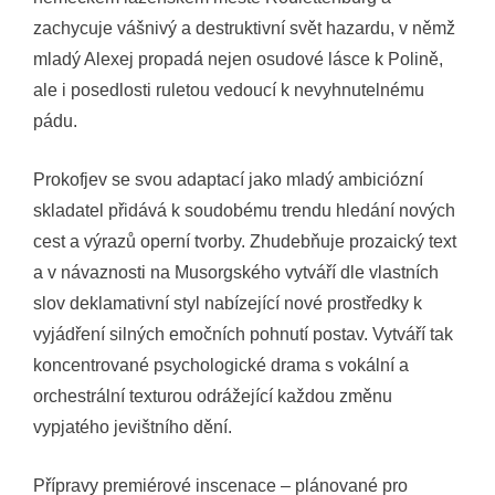
zachycuje vášnivý a destruktivní svět hazardu, v němž
mladý Alexej propadá nejen osudové lásce k Polině,
ale i posedlosti ruletou vedoucí k nevyhnutelnému
pádu.
Prokofjev se svou adaptací jako mladý ambiciózní
skladatel přidává k soudobému trendu hledání nových
cest a výrazů operní tvorby. Zhudebňuje prozaický text
a v návaznosti na Musorgského vytváří dle vlastních
slov deklamativní styl nabízející nové prostředky k
vyjádření silných emočních pohnutí postav. Vytváří tak
koncentrované psychologické drama s vokální a
orchestrální texturou odrážející každou změnu
vypjatého jevištního dění.
Přípravy premiérové inscenace – plánované pro