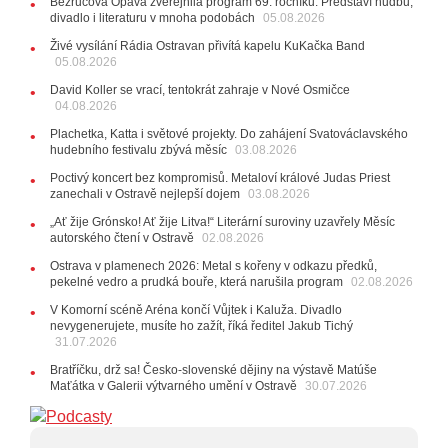
Bezručova Opava zveřejnila program 69. ročníku. Představí hudbu,
15:51
Koncert legendárních Judas Priest se blíží. Zbývá
divadlo i literaturu v mnoha podobách
05.08.2026
jen několik desítek posledních vstupenek
Živé vysílání Rádia Ostravan přivítá kapelu KuKačka Band
05.08.2026
27.07.2026
20:44
Zemřela ostravská baletka Vlasta Pavelcová,
David Koller se vrací, tentokrát zahraje v Nové Osmičce
držitelka Ceny Thálie za celoživotní mistrovství
04.08.2026
10:06
Ladná Čeladná nabídne Olympic, Langerovou i
Plachetka, Katta i světové projekty. Do zahájení Svatováclavského
Kirschner, návštěvníci nově zaplatí už jen pomocí čipů
hudebního festivalu zbývá měsíc
03.08.2026
24.07.2026
Poctivý koncert bez kompromisů. Metaloví králové Judas Priest
17:06
Zpěvačka Tanja vydala nové EP Plamen
VIDEO
zanechali v Ostravě nejlepší dojem
03.08.2026
22.07.2026
„Ať žije Grónsko! Ať žije Litva!“ Literární suroviny uzavřely Měsíc
10:02
Kapela Midnight v Rádiu Ostravan: Od minulého
autorského čtení v Ostravě
02.08.2026
roku jsme upgradovali naši show
AUDIO
Ostrava v plamenech 2026: Metal s kořeny v odkazu předků,
21.07.2026
pekelné vedro a prudká bouře, která narušila program
02.08.2026
20:09
Na Novou Osmičku míří Bára Zmeková Trio.
V Komorní scéně Aréna končí Vůjtek i Kaluža. Divadlo
Výrazná osobnost české alternativní scény zahraje ve
nevygenerujete, musíte ho zažít, říká ředitel Jakub Tichý
Frýdku-Místku
31.07.2026
14:01
Hostem živého vysílání Rádia Ostravan bude
herec Dušan Urban
Bratříčku, drž sa! Česko-slovenské dějiny na výstavě Matúše
Maťátka v Galerii výtvarného umění v Ostravě
30.07.2026
20.07.2026
10:03
Štěrkovna Open Music: Klubová scéna na festivalu
nabídne Krhuta i Beatles