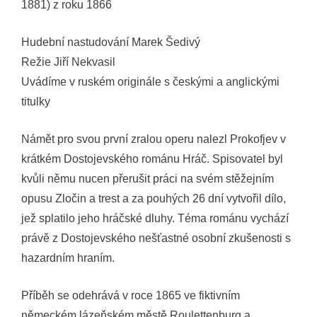
1881) z roku 1866
Hudební nastudování Marek Šedivý
Režie Jiří Nekvasil
Uvádíme v ruském originále s českými a anglickými
titulky
Námět pro svou první zralou operu nalezl Prokofjev v
krátkém Dostojevského románu Hráč. Spisovatel byl
kvůli němu nucen přerušit práci na svém stěžejním
opusu Zločin a trest a za pouhých 26 dní vytvořil dílo,
jež splatilo jeho hráčské dluhy. Téma románu vychází
právě z Dostojevského nešťastné osobní zkušenosti s
hazardním hraním.
Příběh se odehrává v roce 1865 ve fiktivním
německém lázeňském městě Roulettenburg a