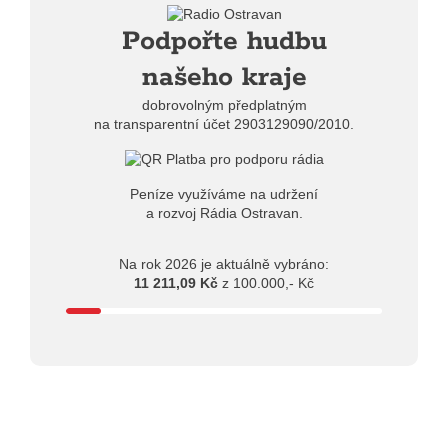
18.07.2026
Podpořte hudbu
13:38
Pimprléto promění areál Divadla loutek Ostrava v
letní centrum umění, tvoření a sousedských setkání
našeho kraje
dobrovolným předplatným
na transparentní účet 2903129090/2010.
Peníze využíváme na udržení
a rozvoj Rádia Ostravan.
Na rok 2026 je aktuálně vybráno:
11 211,09 Kč
z 100.000,- Kč