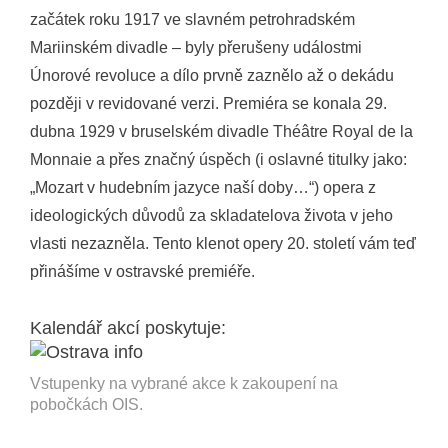
začátek roku 1917 ve slavném petrohradském
Mariinském divadle – byly přerušeny událostmi
Únorové revoluce a dílo prvně zaznělo až o dekádu
později v revidované verzi. Premiéra se konala 29.
dubna 1929 v bruselském divadle Théâtre Royal de la
Monnaie a přes značný úspěch (i oslavné titulky jako:
„Mozart v hudebním jazyce naší doby…“) opera z
ideologických důvodů za skladatelova života v jeho
vlasti nezazněla. Tento klenot opery 20. století vám teď
přinášíme v ostravské premiéře.
Kalendář akcí poskytuje:
Vstupenky na vybrané akce k zakoupení na
pobočkách OIS.