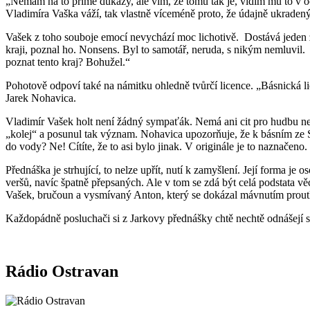
„Nemám na to přímé důkazy, ale vím, že tomu tak je, vidím mu to v oč
Vladimíra Vaška váží, tak vlastně víceméně proto, že údajně ukradený 
Vašek z toho souboje emocí nevychází moc lichotivě. Dostává jeden 
kraji, poznal ho. Nonsens. Byl to samotář, neruda, s nikým nemluvil.
poznat tento kraj? Bohužel.“
Pohotově odpoví také na námitku ohledně tvůrčí licence. „Básnická lic
Jarek Nohavica.
Vladimír Vašek holt není žádný sympaťák. Nemá ani cit pro hudbu nebo
„kolej“ a posunul tak význam. Nohavica upozorňuje, že k básním ze Sl
do vody? Ne! Cítíte, že to asi bylo jinak. V originále je to naznačeno
Přednáška je strhující, to nelze upřít, nutí k zamyšlení. Její forma j
veršů, navíc špatně přepsaných. Ale v tom se zdá být celá podstata vě
Vašek, bručoun a vysmívaný Anton, který se dokázal mávnutím proutk
Každopádně posluchači si z Jarkovy přednášky chtě nechtě odnášejí si
Rádio Ostravan