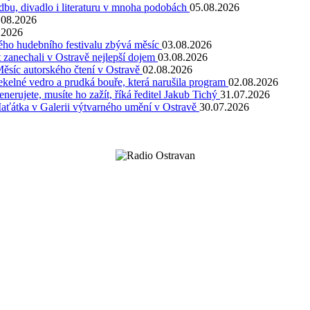
dbu, divadlo i literaturu v mnoha podobách
05.08.2026
.08.2026
.2026
kého hudebního festivalu zbývá měsíc
03.08.2026
 zanechali v Ostravě nejlepší dojem
03.08.2026
Měsíc autorského čtení v Ostravě
02.08.2026
kelné vedro a prudká bouře, která narušila program
02.08.2026
rujete, musíte ho zažít, říká ředitel Jakub Tichý
31.07.2026
Maťátka v Galerii výtvarného umění v Ostravě
30.07.2026