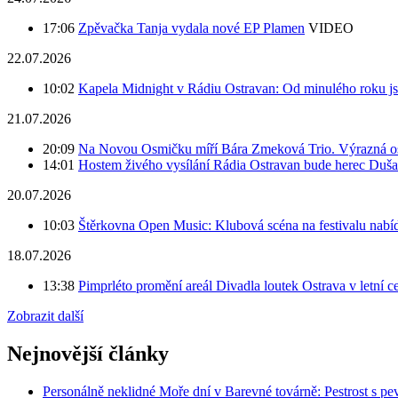
17:06
Zpěvačka Tanja vydala nové EP Plamen
VIDEO
22.07.2026
10:02
Kapela Midnight v Rádiu Ostravan: Od minulého roku j
21.07.2026
20:09
Na Novou Osmičku míří Bára Zmeková Trio. Výrazná oso
14:01
Hostem živého vysílání Rádia Ostravan bude herec Duš
20.07.2026
10:03
Štěrkovna Open Music: Klubová scéna na festivalu nabíd
18.07.2026
13:38
Pimprléto promění areál Divadla loutek Ostrava v letní 
Zobrazit další
Nejnovější články
Personálně neklidné Moře dní v Barevné továrně: Pestrost s 