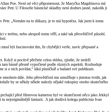
dgar Allan Poe. Není od věci připomenout, že Maryčka Magdónova má
av Petr. U Filosofie básnické skladby není dodnes jasné, nakolik ji
lav Petr. „Nemám na to důkazy, je to má hypotéza. Jak jsem k tomu
ici v terénu, nebo alespoň tomu věří, a také tak přesvědčivě působí.
sní.
musí být fascinováni tím, že chybějící verše, navíc přepsané a
 Když si poctivě přečtete celou sbírku, zjistíte, že nedrží
sou tam básně přesně vypočtené podle různých aspektů. Rozhoduje
e si o nich povídat,“ láká písničkář a badatel své publikum.
de mnohem dále. Jeho přesvědčení mu umožňuje s jistotou tvrdit, jak
je, ledaže by se někdy někde nalezly nějaké rukopisy onoho skutečného
k prchající před filmovou kamerou byl ve skutečnosti něco jako Jekkyl
 tu nejoriginálnější fantazii. A jak dodává kolega publicista Ivan