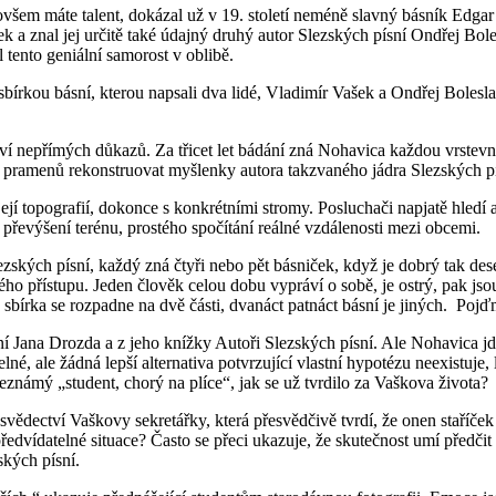
d ovšem máte talent, dokázal už v 19. století neméně slavný básník E
a znal jej určitě také údajný druhý autor Slezských písní Ondřej Bolesl
l tento geniální samorost v oblibě.
sbírkou básní, kterou napsali dva lidé, Vladimír Vašek a Ondřej Boles
ství nepřímých důkazů. Za třicet let bádání zná Nohavica každou vrstevn
 pramenů rekonstruovat myšlenky autora takzvaného jádra Slezských pí
í topografií, dokonce s konkrétními stromy. Posluchači napjatě hledí a 
 převýšení terénu, prostého spočítání reálné vzdálenosti mezi obcemi.
ských písní, každý zná čtyři nebo pět básniček, když je dobrý tak deset.
ého přístupu. Jeden člověk celou dobu vypráví o sobě, je ostrý, pak j
 sbírka se rozpadne na dvě části, dvanáct patnáct básní je jiných. Pojďm
ní Jana Drozda a z jeho knížky Autoři Slezských písní. Ale Nohavica j
lné, ale žádná lepší alternativa potvrzující vlastní hypotézu neexistu
známý „student, chorý na plíce“, jak se už tvrdilo za Vaškova života?
 svědectví Vaškovy sekretářky, která přesvědčivě tvrdí, že onen staříče
edvídatelné situace? Často se přeci ukazuje, že skutečnost umí předčit i
ských písní.