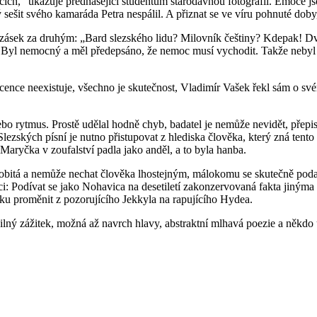
ích,“ ukazuje přednášející studentům starodávnou fotografii. Emoce jso
sešit svého kamaráda Petra nespálil. A přiznat se ve víru pohnuté doby,
zásek za druhým: „Bard slezského lidu? Milovník češtiny? Kdepak! Dv
 Byl nemocný a měl předepsáno, že nemoc musí vychodit. Takže nebyl tu
ence neexistuje, všechno je skutečnost, Vladimír Vašek řekl sám o svém 
 rytmus. Prostě udělal hodně chyb, badatel je nemůže nevidět, přepisov
ezských písní je nutno přistupovat z hlediska člověka, který zná tento
. Maryčka v zoufalství padla jako anděl, a to byla hanba.
e osobitá a nemůže nechat člověka lhostejným, málokomu se skutečně poda
ci: Podívat se jako Nohavica na desetiletí zakonzervovaná fakta jinýma
u proměnit z pozorujícího Jekkyla na rapujícího Hydea.
lný zážitek, možná až navrch hlavy, abstraktní mlhavá poezie a někdo u