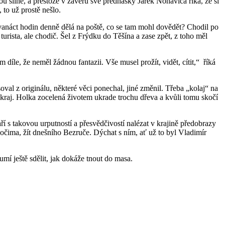
u silné, a přestože v závěru své přednášky Jarek Nohavica říká, že si
 to už prostě nešlo.
anáct hodin denně dělá na poště, co se tam mohl dovědět? Chodil po
rista, ale chodič. Šel z Frýdku do Těšína a zase zpět, z toho měl
díle, že neměl žádnou fantazii. Vše musel prožít, vidět, cítit,“ říká
al z originálu, některé věci ponechal, jiné změnil. Třeba „kolaj“ na
 kraj. Holka zocelená životem ukrade trochu dřeva a kvůli tomu skočí
ří s takovou urputností a přesvědčivostí nalézat v krajině předobrazy
 očima, žít dnešního Bezruče. Dýchat s ním, ať už to byl Vladimír
mí ještě sdělit, jak dokáže tnout do masa.