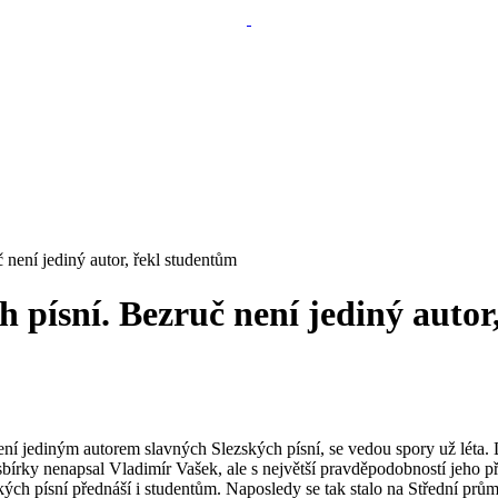
 není jediný autor, řekl studentům
h písní. Bezruč není jediný autor
ní jediným autorem slavných Slezských písní, se vedou spory už léta.
ně sbírky nenapsal Vladimír Vašek, ale s největší pravděpodobností jeh
ských písní přednáší i studentům. Naposledy se tak stalo na Střední pr