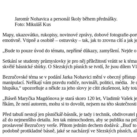
Jaromír Nohavica a personál školy během přednášky.
Foto: Mikuláš Kus
Mapy, ukazovátko, rukopisy, novinové zprávy, dobové fotografie-portr
emotivně. Vtipně a osobitě – ostravsky – tak, jak to zrovna cítí a jak 
„Bude to pouze úvod do tématu, nepřímé důkazy, zamyšlení. Nejde o to
Setkání se studenty průmyslovky je pro něj příležitostí vrátit se k tém
skvělé básnické sbírky. O Slezských písních se tvrdí, že jsou dílem Vl
Bezručovské téma se v podání Jarka Nohavici mění v obecný přístup ke
manipulací. Neříkají vám pravdu rodiče, novináři, politici, média. Je 
hlupáka,“ upozorňuje a někde za jeho slovy je cítit zkušenost, kdy tot
„Báseň Maryčka Magdónova je stará skoro 120 let, Vladimír Vašek je ví
říkám, že není autorem, mohu si to dovolit, nejsem na této skutečnosti
Před tabulí nestojí jen písničkář-básník, je tady i technik, obdivovate
až do nejmenšího detailu. Jen tak mimochodem, aby se publiku na prům
proslavené Bezručovy verše. Přitom jedním dechem dodává: „Buď to cít
podobně protikladné básně, jaké se nacházejí ve Slezských písních, al