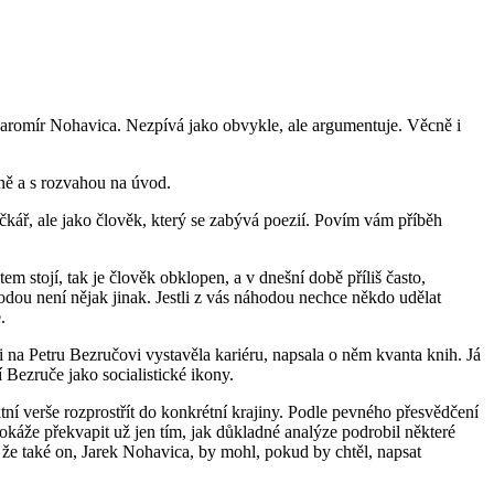
 Jaromír Nohavica. Nezpívá jako obvykle, ale argumentuje. Věcně i
rně a s rozvahou na úvod.
sničkář, ale jako člověk, který se zabývá poezií. Povím vám příběh
 stojí, tak je člověk obklopen, a v dnešní době příliš často,
hodou není nějak jinak. Jestli z vás náhodou nechce někdo udělat
.
i na Petru Bezručovi vystavěla kariéru, napsala o něm kvanta knih. Já
 Bezruče jako socialistické ikony.
aktní verše rozprostřít do konkrétní krajiny. Podle pevného přesvědčení
okáže překvapit už jen tím, jak důkladné analýze podrobil některé
 že také on, Jarek Nohavica, by mohl, pokud by chtěl, napsat