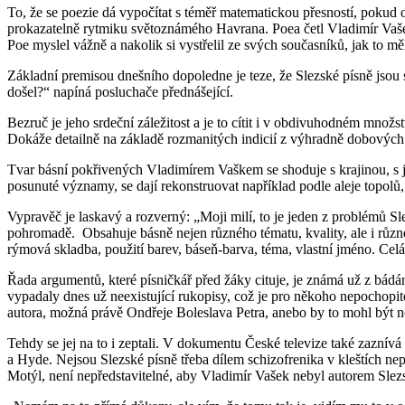
To, že se poezie dá vypočítat s téměř matematickou přesností, poku
prokazatelně rytmiku světoznámého Havrana. Poea četl Vladimír Vašek 
Poe myslel vážně a nakolik si vystřelil ze svých současníků, jak to mě
Základní premisou dnešního dopoledne je teze, že Slezské písně jsou 
došel?“ napíná posluchače přednášející.
Bezruč je jeho srdeční záležitost a je to cítit i v obdivuhodném množ
Dokáže detailně na základě rozmanitých indicií z výhradně dobových
Tvar básní pokřivených Vladimírem Vaškem se shoduje s krajinou, s jej
posunuté významy, se dají rekonstruovat například podle aleje topolů,
Vypravěč je laskavý a rozverný: „Moji milí, to je jeden z problémů Slez
pohromadě. Obsahuje básně nejen různého tématu, kvality, ale i různ
rýmová skladba, použití barev, báseň-barva, téma, vlastní jméno. Celá
Řada argumentů, které písničkář před žáky cituje, je známá už z bádá
vypadaly dnes už neexistující rukopisy, což je pro někoho nepochopite
autora, možná právě Ondřeje Boleslava Petra, anebo by to mohl být ne
Tehdy se jej na to i zeptali. V dokumentu České televize také zaznívá
a Hyde. Nejsou Slezské písně třeba dílem schizofrenika v kleštích nepř
Motýl, není nepředstavitelné, aby Vladimír Vašek nebyl autorem Slez