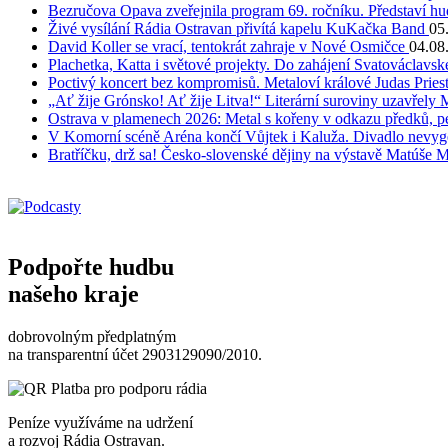
Bezručova Opava zveřejnila program 69. ročníku. Představí hu
Živé vysílání Rádia Ostravan přivítá kapelu KuKačka Band
05
David Koller se vrací, tentokrát zahraje v Nové Osmičce
04.08
Plachetka, Katta i světové projekty. Do zahájení Svatováclavs
Poctivý koncert bez kompromisů. Metaloví králové Judas Priest
„Ať žije Grónsko! Ať žije Litva!“ Literární suroviny uzavřely 
Ostrava v plamenech 2026: Metal s kořeny v odkazu předků, pe
V Komorní scéně Aréna končí Vůjtek i Kaluža. Divadlo nevygene
Bratříčku, drž sa! Česko-slovenské dějiny na výstavě Matúše 
Podpořte hudbu
našeho kraje
dobrovolným předplatným
na transparentní účet 2903129090/2010.
Peníze využíváme na udržení
a rozvoj Rádia Ostravan.