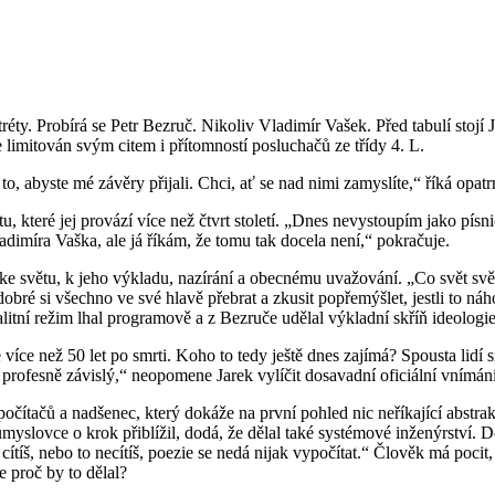
éty. Probírá se Petr Bezruč. Nikoliv Vladimír Vašek. Před tabulí stojí
je limitován svým citem i přítomností posluchačů ze třídy 4. L.
, abyste mé závěry přijali. Chci, ať se nad nimi zamyslíte,“ říká opat
atu, které jej provází více než čtvrt století. „Dnes nevystoupím jako pí
adimíra Vaška, ale já říkám, že tomu tak docela není,“ pokračuje.
 světu, k jeho výkladu, nazírání a obecnému uvažování. „Co svět světem
dobré si všechno ve své hlavě přebrat a zkusit popřemýšlet, jestli to ná
alitní režim lhal programově a z Bezruče udělal výkladní skříň ideologie
ce než 50 let po smrti. Koho to tedy ještě dnes zajímá? Spousta lidí s
 profesně závislý,“ neopomene Jarek vylíčit dosavadní oficiální vnímání
l počítačů a nadšenec, který dokáže na první pohled nic neříkající abstr
yslovce o krok přiblížil, dodá, že dělal také systémové inženýrství. D
íš, nebo to necítíš, poezie se nedá nijak vypočítat.“ Člověk má pocit,
e proč by to dělal?