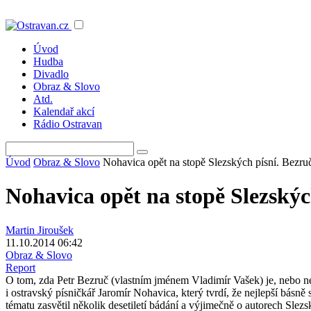
Úvod
Hudba
Divadlo
Obraz & Slovo
Atd.
Kalendař akcí
Rádio Ostravan
Úvod
Obraz & Slovo
Nohavica opět na stopě Slezských písní. Bezruč
Nohavica opět na stopě Slezskýc
Martin Jiroušek
11.10.2014 06:42
Obraz & Slovo
Report
O tom, zda Petr Bezruč (vlastním jménem Vladimír Vašek) je, nebo ne
i ostravský písničkář Jaromír Nohavica, který tvrdí, že nejlepší bás
tématu zasvětil několik desetiletí bádání a výjimečně o autorech Slez