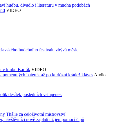
aví hudbu, divadlo i literaturu v mnoha podobách
and
VIDEO
áclavského hudebního festivalu zbývá měsíc
du v klubu Barrák
VIDEO
zapomenutých baterek až po kuriózní krádež kláves
Audio
kolik desítek posledních vstupenek
ny Thálie za celoživotní mistrovství
 návštěvníci nově zaplatí už jen pomocí čipů