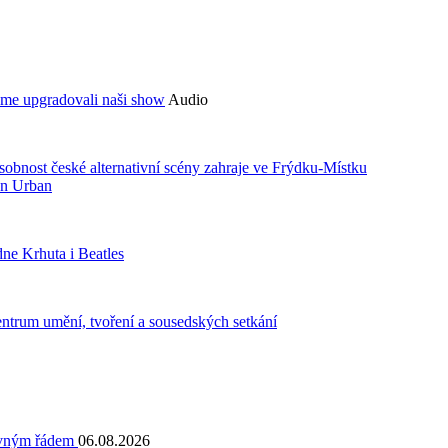
sme upgradovali naši show
Audio
bnost české alternativní scény zahraje ve Frýdku-Místku
an Urban
ne Krhuta i Beatles
centrum umění, tvoření a sousedských setkání
pevným řádem
06.08.2026