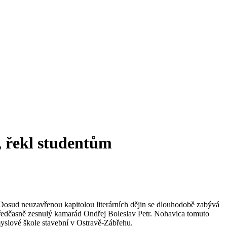
, řekl studentům
 Dosud neuzavřenou kapitolou literárních dějin se dlouhodobě zabývá
o předčasně zesnulý kamarád Ondřej Boleslav Petr. Nohavica tomuto
ůmyslové škole stavební v Ostravě-Zábřehu.