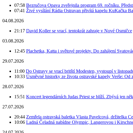
07:58
Bezručova Opava zveřejnila program 69. ročníku. Předst
07:41
Živé vysílání Rádia Ostravan přivítá kapelu KuKačka B
04.08.2026
21:17
David Koller se vrací, tentokrát zahraje v Nové Osmičce
03.08.2026
12:45
Plachetka, Katta i světové projekty. Do zahájení Svatov
29.07.2026
11:00
Do Ostravy se vrací britští Modestep, vystoupí v listopa
10:33
Úsměvné historky ze života ostravské kapely Verše: Od 
28.07.2026
15:51
Koncert legendárních Judas Priest se blíží. Zbývá jen ně
27.07.2026
20:44
Zemřela ostravská baletka Vlasta Pavelcová, držitelka Ce
10:06
Ladná Čeladná nabídne Olympic, Langerovou i Kirschner,
24.07.2026