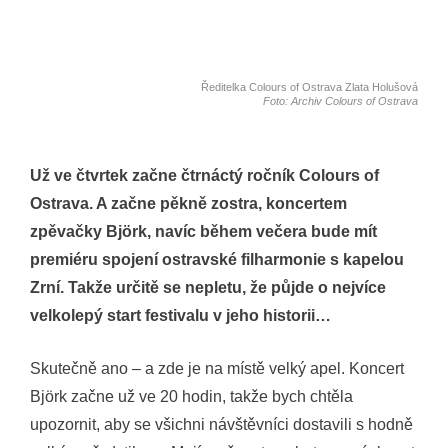
Ředitelka Colours of Ostrava Zlata Holušová
Foto: Archiv Colours of Ostrava
Už ve čtvrtek začne čtrnáctý ročník Colours of
Ostrava. A začne pěkně zostra, koncertem
zpěvačky Björk, navíc během večera bude mít
premiéru spojení ostravské filharmonie s kapelou
Zrní. Takže určitě se nepletu, že půjde o nejvíce
velkolepý start festivalu v jeho historii…
Skutečně ano – a zde je na místě velký apel. Koncert
Björk začne už ve 20 hodin, takže bych chtěla
upozornit, aby se všichni návštěvníci dostavili s hodně