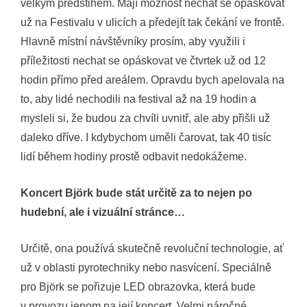
velkým předstihem. Mají možnost nechat se opáskovat
už na Festivalu v ulicích a předejít tak čekání ve frontě.
Hlavně místní návštěvníky prosím, aby využili i
příležitosti nechat se opáskovat ve čtvrtek už od 12
hodin přímo před areálem. Opravdu bych apelovala na
to, aby lidé nechodili na festival až na 19 hodin a
mysleli si, že budou za chvíli uvnitř, ale aby přišli už
daleko dříve. I kdybychom uměli čarovat, tak 40 tisíc
lidí během hodiny prostě odbavit nedokážeme.
Koncert Björk bude stát určitě za to nejen po
hudební, ale i vizuální stránce…
Určitě, ona používá skutečně revoluční technologie, ať
už v oblasti pyrotechniky nebo nasvícení. Speciálně
pro Björk se pořizuje LED obrazovka, která bude
v provozu jenom na její koncert. Velmi náročné