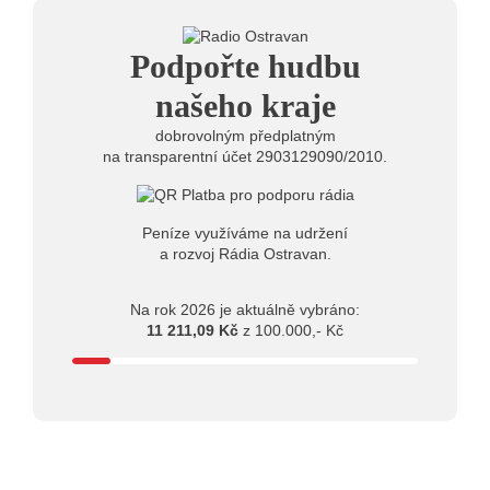
21.07.2026
20:09
Na Novou Osmičku míří Bára Zmeková Trio.
Výrazná osobnost české alternativní scény zahraje ve
Podpořte hudbu
Frýdku-Místku
14:01
Hostem živého vysílání Rádia Ostravan bude
našeho kraje
herec Dušan Urban
dobrovolným předplatným
na transparentní účet 2903129090/2010.
Peníze využíváme na udržení
a rozvoj Rádia Ostravan.
Na rok 2026 je aktuálně vybráno:
11 211,09 Kč
z 100.000,- Kč