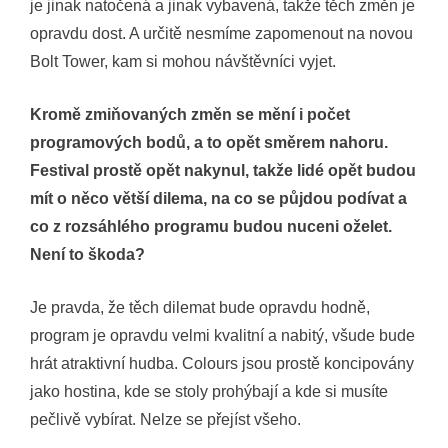
je jinak natočená a jinak vybavená, takže těch změn je
opravdu dost. A určitě nesmíme zapomenout na novou
Bolt Tower, kam si mohou návštěvníci vyjet.
Kromě zmiňovaných změn se mění i počet
programových bodů, a to opět směrem nahoru.
Festival prostě opět nakynul, takže lidé opět budou
mít o něco větší dilema, na co se půjdou podívat a
co z rozsáhlého programu budou nuceni oželet.
Není to škoda?
Je pravda, že těch dilemat bude opravdu hodně,
program je opravdu velmi kvalitní a nabitý, všude bude
hrát atraktivní hudba. Colours jsou prostě koncipovány
jako hostina, kde se stoly prohýbají a kde si musíte
pečlivě vybírat. Nelze se přejíst všeho.