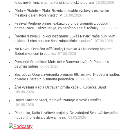
letos nově i knižní jarmark a širší anglický program
10.08.2026
12:45
Plachetka, Katta i světové projekty. Do zahájení
Svatováclavského hudebního festivalu zbývá měsíc
Půda + Přátelé = Plato. Rovnici rozsáhlé výstavy v ostravské
městské galerii tvoří hned tři P
10.08.2026
29.07.2026
11:00
Do Ostravy se vrací britští Modestep, vystoupí v
Festival Periferie přinesl exkurzi do undergroundu z období
normalizace. Otázka teď je, co nabídnou další ročníky
listopadu v klubu Barrák
09.08.2026
VIDEO
10:33
Úsměvné historky ze života ostravské kapely
Ředitel festivalu Folklor bez hranic Lukáš Pavlík: Naše publikum
Verše: Od zapomenutých baterek až po kuriózní krádež
mládne. Letos hostíme šest zahraničních souborů
07.08.2026
kláves
AUDIO
Na Novou Osmičku míří Ondřej Havelka & His Melody Makers.
28.07.2026
Sobotní koncert je zdarma
07.08.2026
15:51
Koncert legendárních Judas Priest se blíží. Zbývá
Personálně neklidné Moře dní v Barevné továrně: Pestrost s
jen několik desítek posledních vstupenek
pevným řádem
06.08.2026
27.07.2026
Bezručova Opava zveřejnila program 69. ročníku. Představí hudbu,
20:44
Zemřela ostravská baletka Vlasta Pavelcová,
divadlo i literaturu v mnoha podobách
05.08.2026
držitelka Ceny Thálie za celoživotní mistrovství
Živé vysílání Rádia Ostravan přivítá kapelu KuKačka Band
10:06
Ladná Čeladná nabídne Olympic, Langerovou i
05.08.2026
Kirschner, návštěvníci nově zaplatí už jen pomocí čipů
David Koller se vrací, tentokrát zahraje v Nové Osmičce
24.07.2026
04.08.2026
17:06
Zpěvačka Tanja vydala nové EP Plamen
VIDEO
Plachetka, Katta i světové projekty. Do zahájení Svatováclavského
22.07.2026
hudebního festivalu zbývá měsíc
03.08.2026
10:02
Kapela Midnight v Rádiu Ostravan: Od minulého
roku jsme upgradovali naši show
AUDIO