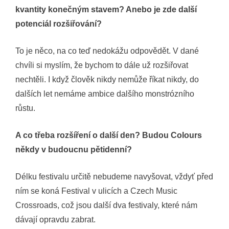
kvantity konečným stavem? Anebo je zde další
potenciál rozšiřování?
To je něco, na co teď nedokážu odpovědět. V dané
chvíli si myslím, že bychom to dále už rozšiřovat
nechtěli. I když člověk nikdy nemůže říkat nikdy, do
dalších let nemáme ambice dalšího monstrózního
růstu.
A co třeba rozšíření o další den? Budou Colours
někdy v budoucnu pětidenní?
Délku festivalu určitě nebudeme navyšovat, vždyť před
ním se koná Festival v ulicích a Czech Music
Crossroads, což jsou další dva festivaly, které nám
dávají opravdu zabrat.