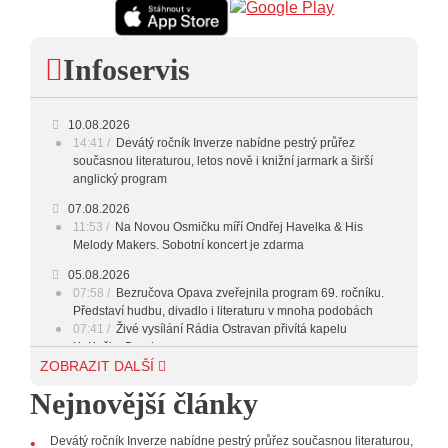
Infoservis
10.08.2026
14:41
Devátý ročník Inverze nabídne pestrý průřez
současnou literaturou, letos nově i knižní jarmark a širší
anglický program
07.08.2026
11:53
Na Novou Osmičku míří Ondřej Havelka & His
Melody Makers. Sobotní koncert je zdarma
05.08.2026
07:58
Bezručova Opava zveřejnila program 69. ročníku.
Představí hudbu, divadlo i literaturu v mnoha podobách
07:41
Živé vysílání Rádia Ostravan přivítá kapelu
KuKačka Band
VIDEO
ZOBRAZIT DALŠÍ
04.08.2026
Nejnovější články
21:17
David Koller se vrací, tentokrát zahraje v Nové
Osmičce
Devátý ročník Inverze nabídne pestrý průřez současnou literaturou,
03.08.2026