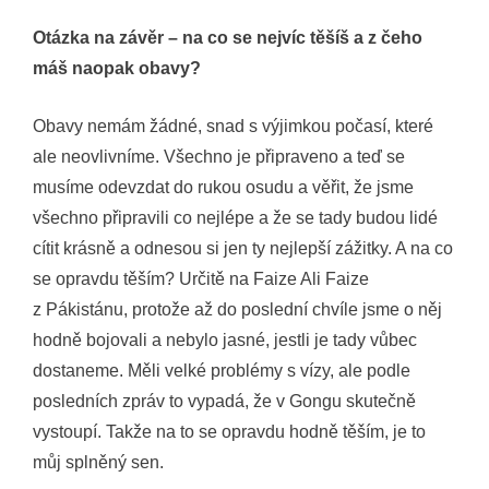
Otázka na závěr – na co se nejvíc těšíš a z čeho
máš naopak obavy?
Obavy nemám žádné, snad s výjimkou počasí, které
ale neovlivníme. Všechno je připraveno a teď se
musíme odevzdat do rukou osudu a věřit, že jsme
všechno připravili co nejlépe a že se tady budou lidé
cítit krásně a odnesou si jen ty nejlepší zážitky. A na co
se opravdu těším? Určitě na Faize Ali Faize
z Pákistánu, protože až do poslední chvíle jsme o něj
hodně bojovali a nebylo jasné, jestli je tady vůbec
dostaneme. Měli velké problémy s vízy, ale podle
posledních zpráv to vypadá, že v Gongu skutečně
vystoupí. Takže na to se opravdu hodně těším, je to
můj splněný sen.