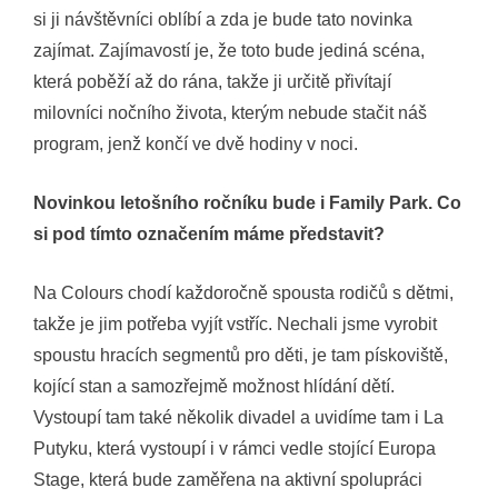
si ji návštěvníci oblíbí a zda je bude tato novinka
zajímat. Zajímavostí je, že toto bude jediná scéna,
která poběží až do rána, takže ji určitě přivítají
milovníci nočního života, kterým nebude stačit náš
program, jenž končí ve dvě hodiny v noci.
Novinkou letošního ročníku bude i Family Park. Co
si pod tímto označením máme představit?
Na Colours chodí každoročně spousta rodičů s dětmi,
takže je jim potřeba vyjít vstříc. Nechali jsme vyrobit
spoustu hracích segmentů pro děti, je tam pískoviště,
kojící stan a samozřejmě možnost hlídání dětí.
Vystoupí tam také několik divadel a uvidíme tam i La
Putyku, která vystoupí i v rámci vedle stojící Europa
Stage, která bude zaměřena na aktivní spolupráci