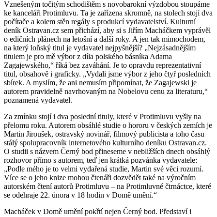
Vznešeným točitým schodištěm s novobarokní výzdobou stoupáme
ke kanceláři Protimluvu. Ta je zařízena skromně, na stolech stojí dva
počítače a kolem stěn regály s produkcí vydavatelství. Kulturní
deník Ostravan.cz sem přichází, aby si s Jiřím Macháčkem vyprávěl
o edičních plánech na letošní a další roky. A jen tak mimochodem,
na který loňský titul je vydavatel nejpyšnější? „Nejzásadnějším
titulem je pro mě výbor z díla polského básníka Adama
Zagajewského,“ říká bez zaváhání. Je to opravdu reprezentativní
titul, obsahově i graficky. „Vydali jsme výbor z jeho čtyř posledních
sbírek. A myslím, že ani nemusím připomínat, že Zagajewski je
autorem pravidelně navrhovaným na Nobelovu cenu za literaturu,“
poznamená vydavatel.
Za zmínku stojí i dva poslední tituly, které v Protimluvu vyšly na
přelomu roku. Autorem obsáhlé studie o hororu v českých zemích je
Martin Jiroušek, ostravský novinář, filmový publicista a toho času
stálý spolupracovník internetového kulturního deníku Ostravan.cz.
O studii s názvem Černý bod přineseme v nebližších dnech obsáhlý
rozhovor přímo s autorem, teď jen krátká pozvánka vydavatele:
„Podle mého je to velmi vydařená studie, Martin své věci rozumí.
Více se o jeho knize mohou čtenáři dozvědět také na výročním
autorském čtení autorů Protimluvu – na Protimluvné čtrnáctce, které
se odehraje 22. února v 18 hodin v Domě umění.“
Macháček v Domě umění pokřtí nejen Černý bod. Představí i