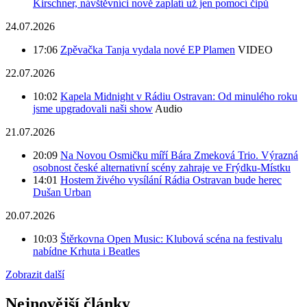
Kirschner, návštěvníci nově zaplatí už jen pomocí čipů
24.07.2026
17:06
Zpěvačka Tanja vydala nové EP Plamen
VIDEO
22.07.2026
10:02
Kapela Midnight v Rádiu Ostravan: Od minulého roku
jsme upgradovali naši show
Audio
21.07.2026
20:09
Na Novou Osmičku míří Bára Zmeková Trio. Výrazná
osobnost české alternativní scény zahraje ve Frýdku-Místku
14:01
Hostem živého vysílání Rádia Ostravan bude herec
Dušan Urban
20.07.2026
10:03
Štěrkovna Open Music: Klubová scéna na festivalu
nabídne Krhuta i Beatles
Zobrazit další
Nejnovější články