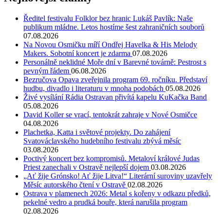
Ředitel festivalu Folklor bez hranic Lukáš Pavlík: Naše
publikum mládne. Letos hostíme šest zahraničních souborů
07.08.2026
Na Novou Osmičku míří Ondřej Havelka & His Melody
Makers. Sobotní koncert je zdarma
07.08.2026
Personálně neklidné Moře dní v Barevné továrně: Pestrost s
pevným řádem
06.08.2026
Bezručova Opava zveřejnila program 69. ročníku. Představí
hudbu, divadlo i literaturu v mnoha podobách
05.08.2026
Živé vysílání Rádia Ostravan přivítá kapelu KuKačka Band
05.08.2026
David Koller se vrací, tentokrát zahraje v Nové Osmičce
04.08.2026
Plachetka, Katta i světové projekty. Do zahájení
Svatováclavského hudebního festivalu zbývá měsíc
03.08.2026
Poctivý koncert bez kompromisů. Metaloví králové Judas
Priest zanechali v Ostravě nejlepší dojem
03.08.2026
„Ať žije Grónsko! Ať žije Litva!“ Literární suroviny uzavřely
Měsíc autorského čtení v Ostravě
02.08.2026
Ostrava v plamenech 2026: Metal s kořeny v odkazu předků,
pekelné vedro a prudká bouře, která narušila program
02.08.2026