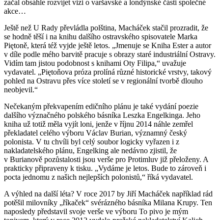
začal obsáhle rozvíjet vizi o varšavské a londýnské části společné
akce…
Ještě než U Rady převládla polština, Macháček stačil prozradit, že
se hodně těší i na knihu dalšího ostravského spisovatele Marka
Piętoně, která též vyjde ještě letos. „Jmenuje se Kniha Ester a autor
v díle podle mého barvitě pracuje s obrazy staré industriální Ostravy.
Vidím tam jistou podobnost s knihami Oty Filipa,“ uvažuje
vydavatel. „Piętoňova próza prolíná různé historické vrstvy, takový
pohled na Ostravu přes více století se v regionální tvorbě dlouho
neobjevil.“
Nečekaným překvapením edičního plánu je také vydání poezie
dalšího význačného polského básníka Leszka Engelkinga. Jeho
kniha už totiž měla vyjít loni, jenže v říjnu 2014 náhle zemřel
překladatel celého výboru Václav Burian, významný český
polonista. V tu chvíli byl celý soubor logicky vyřazen i z
nakladatelského plánu, Engelking ale nedávno zjistil, že
v Burianově pozůstalosti jsou verše pro Protimluv již přeloženy. A
prakticky připraveny k tisku. „Vydáme je letos. Bude to zároveň i
pocta jednomu z našich nejlepších polonistů,“ říká vydavatel.
A výhled na další léta? V roce 2017 by Jiří Macháček například rád
potěšil milovníky „říkaček“ svérázného básníka Milana Krupy. Ten
naposledy představil svoje verše ve výboru To pivo je mým