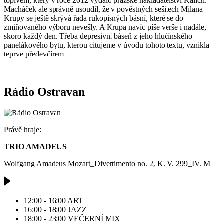
topivem, který v roce 2012 vydalo pražské nakladatelství Kalich.
Macháček ale správně usoudil, že v pověstných sešitech Milana
Krupy se ještě skrývá řada rukopisných básní, které se do
zmiňovaného výboru nevešly. A Krupa navíc píše verše i nadále,
skoro každý den. Třeba depresivní báseň z jeho hlučínského
panelákového bytu, kterou citujeme v úvodu tohoto textu, vznikla
teprve předevčírem.
Rádio Ostravan
Právě hraje:
TRIO AMADEUS
Wolfgang Amadeus Mozart_Divertimento no. 2, K. V. 299_IV. M
12:00 - 16:00
ART
16:00 - 18:00
JAZZ
18:00 - 23:00
VEČERNÍ MIX