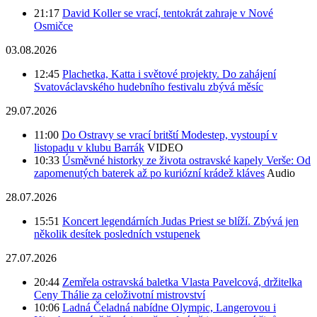
21:17
David Koller se vrací, tentokrát zahraje v Nové
Osmičce
03.08.2026
12:45
Plachetka, Katta i světové projekty. Do zahájení
Svatováclavského hudebního festivalu zbývá měsíc
29.07.2026
11:00
Do Ostravy se vrací britští Modestep, vystoupí v
listopadu v klubu Barrák
VIDEO
10:33
Úsměvné historky ze života ostravské kapely Verše: Od
zapomenutých baterek až po kuriózní krádež kláves
Audio
28.07.2026
15:51
Koncert legendárních Judas Priest se blíží. Zbývá jen
několik desítek posledních vstupenek
27.07.2026
20:44
Zemřela ostravská baletka Vlasta Pavelcová, držitelka
Ceny Thálie za celoživotní mistrovství
10:06
Ladná Čeladná nabídne Olympic, Langerovou i