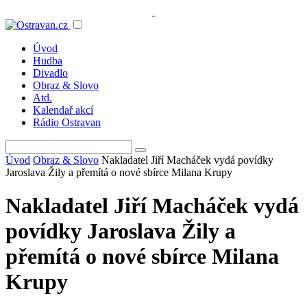
Úvod
Hudba
Divadlo
Obraz & Slovo
Atd.
Kalendař akcí
Rádio Ostravan
Úvod
Obraz & Slovo
Nakladatel Jiří Macháček vydá povídky
Jaroslava Žily a přemítá o nové sbírce Milana Krupy
Nakladatel Jiří Macháček vydá
povídky Jaroslava Žily a
přemítá o nové sbírce Milana
Krupy