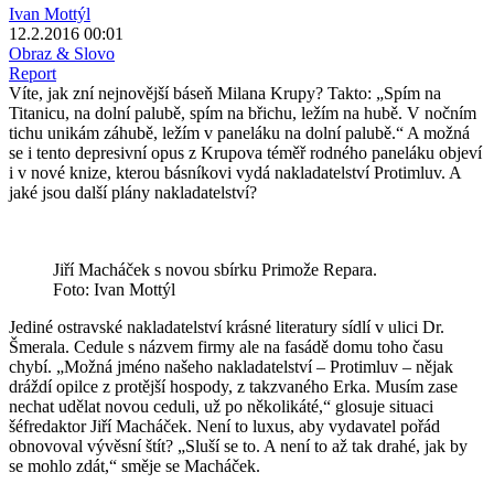
Ivan Mottýl
12.2.2016 00:01
Obraz & Slovo
Report
Víte, jak zní nejnovější báseň Milana Krupy? Takto: „Spím na
Titanicu, na dolní palubě, spím na břichu, ležím na hubě. V nočním
tichu unikám záhubě, ležím v paneláku na dolní palubě.“ A možná
se i tento depresivní opus z Krupova téměř rodného paneláku objeví
i v nové knize, kterou básníkovi vydá nakladatelství Protimluv. A
jaké jsou další plány nakladatelství?
Jiří Macháček s novou sbírku Primože Repara.
Foto: Ivan Mottýl
Jediné ostravské nakladatelství krásné literatury sídlí v ulici Dr.
Šmerala. Cedule s názvem firmy ale na fasádě domu toho času
chybí. „Možná jméno našeho nakladatelství – Protimluv – nějak
dráždí opilce z protější hospody, z takzvaného Erka. Musím zase
nechat udělat novou ceduli, už po několikáté,“ glosuje situaci
šéfredaktor Jiří Macháček. Není to luxus, aby vydavatel pořád
obnovoval vývěsní štít? „Sluší se to. A není to až tak drahé, jak by
se mohlo zdát,“ směje se Macháček.