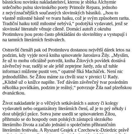
básnickou novinku nakladatelství, kterou je sbírka Alchymie
srdečného pulsu slovinského poety Primože Repara, jednoho
z nejvýznačnějších současných slovinských básníků. „Jsou to
vlastně milostné básně ve tvaru haiku, což je svým způsobem rarita.
Tradiční haiku totiž milostné nebývá,“ podotýká vydavatel, jenž se
slovinské literatuře věnuje cíleně. Domácí autoři z okruhu
Protimluvu jsou proto často překládáni do slovinštiny a vystupují i
na tamních literárních festivalech.
Ostravští čtenáři pak od Protimluvu dostanou největší dárek letos na
podzim, kdy vyjde nová kniha spisovatele Jaroslava Žily. „Myslím,
že už to mohu oficiálně potvrdit, kniha Žilových povídek dostává
závěrečný tvar, raději se ale ještě zeptejme Jardy, zda už tuhle
informaci můžeme pustit ven,“ opatrně říká Macháček. Není nic
jednoduššího. Se Žilou máme za chvíli sraz v pivnici U Rady.
„Klidně už o knížce napište. Teď dávám závěrečný tvar posledním
několika povídkám, podzim je reálný,“ potvrzuje Žila nad plzeňskou
dvanáctkou.
Život nakladatele je o věčných setkáváních s autory či kolegy
vydavateli nebo organizátory literárních čtení, až je to prý někdy i
dost ubíjející práce. Sotva jsme usedli se spisovatelem Žilou,
přihrnulo se do hospody osm polských zástupců slezského
literárního života a začalo jednání o společném příhraničním
literárním festivalu. A Ryszard Grajek z Czechowic-Dziedzic právě