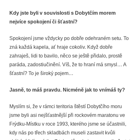
Kdy jste byli v souvislosti s Dobytčím morem
nejvíce spokojení či šťastní?
Spokojení jsme vždycky po dobře odehraném setu. To
zná každá kapela, ať hraje cokoliv. Když dobře
zahraješ, lidi to bavilo, něco se ještě přidalo, prostě
paráda, zadostiučinění. Víš, že to hraní má smysl… A
šťastní? To je široký pojem…
Jasně, to máš pravdu. Nicméně jak to vnímáš ty?
Myslím si, že v rámci teritoria štěstí Dobytčího moru
jsme byli asi nejšťastnější při rockovém maratonu ve
Frýdku-Místku v roce 1993, kterého jsme se účastnili,
kdy nás po třech skladbách museli zastavit kvůli