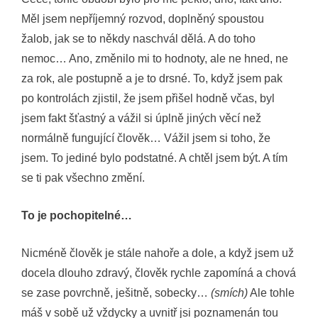
Měl jsem nepříjemný rozvod, doplněný spoustou
žalob, jak se to někdy naschvál dělá. A do toho
nemoc… Ano, změnilo mi to hodnoty, ale ne hned, ne
za rok, ale postupně a je to drsné. To, když jsem pak
po kontrolách zjistil, že jsem přišel hodně včas, byl
jsem fakt šťastný a vážil si úplně jiných věcí než
normálně fungující člověk… Vážil jsem si toho, že
jsem. To jediné bylo podstatné. A chtěl jsem být. A tím
se ti pak všechno změní.
To je pochopitelné…
Nicméně člověk je stále nahoře a dole, a když jsem už
docela dlouho zdravý, člověk rychle zapomíná a chová
se zase povrchně, ješitně, sobecky…
(smích)
Ale tohle
máš v sobě už vždycky a uvnitř jsi poznamenán tou