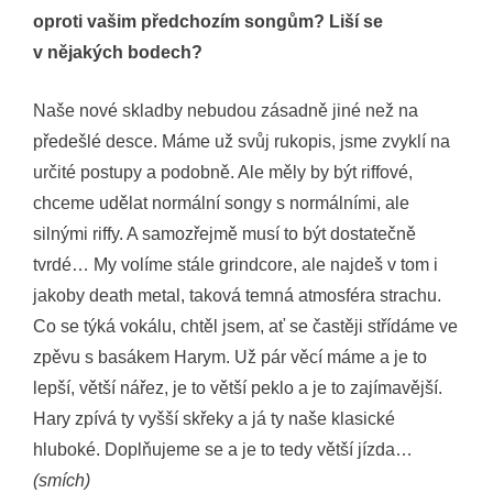
oproti vašim předchozím songům? Liší se
v nějakých bodech?
Naše nové skladby nebudou zásadně jiné než na
předešlé desce. Máme už svůj rukopis, jsme zvyklí na
určité postupy a podobně. Ale měly by být riffové,
chceme udělat normální songy s normálními, ale
silnými riffy. A samozřejmě musí to být dostatečně
tvrdé… My volíme stále grindcore, ale najdeš v tom i
jakoby death metal, taková temná atmosféra strachu.
Co se týká vokálu, chtěl jsem, ať se častěji střídáme ve
zpěvu s basákem Harym. Už pár věcí máme a je to
lepší, větší nářez, je to větší peklo a je to zajímavější.
Hary zpívá ty vyšší skřeky a já ty naše klasické
hluboké. Doplňujeme se a je to tedy větší jízda…
(smích)