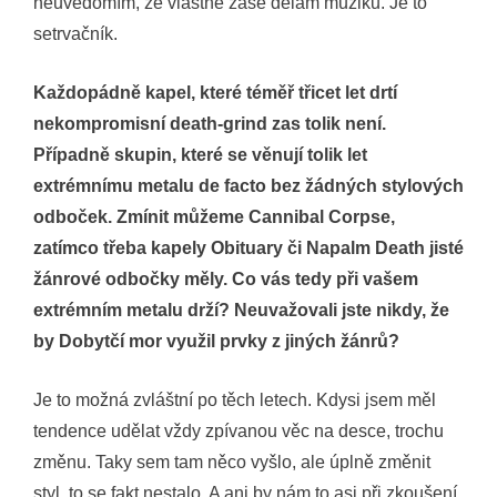
neuvědomím, že vlastně zase dělám muziku. Je to
setrvačník.
Každopádně kapel, které téměř třicet let drtí
nekompromisní death-grind zas tolik není.
Případně skupin, které se věnují tolik let
extrémnímu metalu de facto bez žádných stylových
odboček. Zmínit můžeme Cannibal Corpse,
zatímco třeba kapely Obituary či Napalm Death jisté
žánrové odbočky měly. Co vás tedy při vašem
extrémním metalu drží? Neuvažovali jste nikdy, že
by Dobytčí mor využil prvky z jiných žánrů?
Je to možná zvláštní po těch letech. Kdysi jsem měl
tendence udělat vždy zpívanou věc na desce, trochu
změnu. Taky sem tam něco vyšlo, ale úplně změnit
styl, to se fakt nestalo. A ani by nám to asi při zkoušení