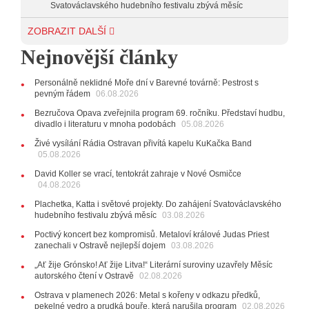
Svatováclavského hudebního festivalu zbývá měsíc
29.07.2026
ZOBRAZIT DALŠÍ
11:00
Do Ostravy se vrací britští Modestep, vystoupí v
Nejnovější články
listopadu v klubu Barrák
VIDEO
10:33
Úsměvné historky ze života ostravské kapely
Verše: Od zapomenutých baterek až po kuriózní krádež
Personálně neklidné Moře dní v Barevné továrně: Pestrost s
kláves
AUDIO
pevným řádem
06.08.2026
28.07.2026
Bezručova Opava zveřejnila program 69. ročníku. Představí hudbu,
15:51
Koncert legendárních Judas Priest se blíží. Zbývá
divadlo i literaturu v mnoha podobách
05.08.2026
jen několik desítek posledních vstupenek
Živé vysílání Rádia Ostravan přivítá kapelu KuKačka Band
05.08.2026
27.07.2026
20:44
Zemřela ostravská baletka Vlasta Pavelcová,
David Koller se vrací, tentokrát zahraje v Nové Osmičce
držitelka Ceny Thálie za celoživotní mistrovství
04.08.2026
10:06
Ladná Čeladná nabídne Olympic, Langerovou i
Plachetka, Katta i světové projekty. Do zahájení Svatováclavského
Kirschner, návštěvníci nově zaplatí už jen pomocí čipů
hudebního festivalu zbývá měsíc
03.08.2026
24.07.2026
Poctivý koncert bez kompromisů. Metaloví králové Judas Priest
17:06
Zpěvačka Tanja vydala nové EP Plamen
VIDEO
zanechali v Ostravě nejlepší dojem
03.08.2026
22.07.2026
„Ať žije Grónsko! Ať žije Litva!“ Literární suroviny uzavřely Měsíc
10:02
Kapela Midnight v Rádiu Ostravan: Od minulého
autorského čtení v Ostravě
02.08.2026
roku jsme upgradovali naši show
AUDIO
Ostrava v plamenech 2026: Metal s kořeny v odkazu předků,
21.07.2026
pekelné vedro a prudká bouře, která narušila program
02.08.2026