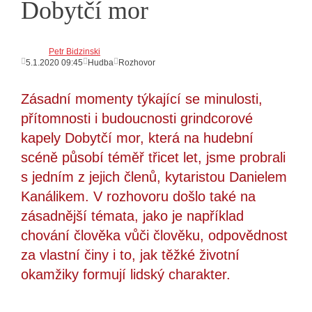
Dobytčí mor
Petr Bidzinski
5.1.2020 09:45
Hudba
Rozhovor
Zásadní momenty týkající se minulosti,
přítomnosti i budoucnosti grindcorové
kapely Dobytčí mor, která na hudební
scéně působí téměř třicet let, jsme probrali
s jedním z jejich členů, kytaristou Danielem
Kanálikem. V rozhovoru došlo také na
zásadnější témata, jako je například
chování člověka vůči člověku, odpovědnost
za vlastní činy i to, jak těžké životní
okamžiky formují lidský charakter.