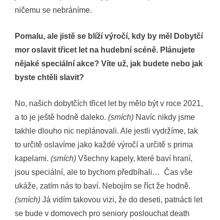
ničemu se nebráníme.
Pomalu, ale jistě se blíží výročí, kdy by měl Dobytčí
mor oslavit třicet let na hudební scéně. Plánujete
nějaké speciální akce? Víte už, jak budete nebo jak
byste chtěli slavit?
No, našich dobytčích třicet let by mělo být v roce 2021,
a to je ještě hodně daleko.
(smích)
Navíc nikdy jsme
takhle dlouho nic neplánovali. Ale jestli vydržíme, tak
to určitě oslavíme jako každé výročí a určitě s prima
kapelami.
(smích)
Všechny kapely, které baví hraní,
jsou speciální, ale to bychom předbíhali… Čas vše
ukáže, zatím nás to baví. Nebojím se říct že hodně.
(smích)
Já vidím takovou vizi, že do deseti, patnácti let
se bude v domovech pro seniory poslouchat death