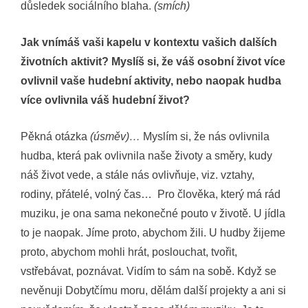
důsledek sociálního blaha.
(smích)
Jak vnímáš vaši kapelu v kontextu vašich dalších
životních aktivit? Myslíš si, že váš osobní život více
ovlivnil vaše hudební aktivity, nebo naopak hudba
více ovlivnila váš hudební život?
Pěkná otázka
(úsměv)…
Myslím si, že nás ovlivnila
hudba, která pak ovlivnila naše životy a směry, kudy
náš život vede, a stále nás ovlivňuje, viz. vztahy,
rodiny, přátelé, volný čas… Pro člověka, který má rád
muziku, je ona sama nekonečné pouto v životě. U jídla
to je naopak. Jíme proto, abychom žili. U hudby žijeme
proto, abychom mohli hrát, poslouchat, tvořit,
vstřebávat, poznávat. Vidím to sám na sobě. Když se
nevěnuji Dobytčímu moru, dělám další projekty a ani si