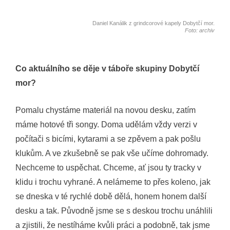
Daniel Kanálik z grindcorové kapely Dobytčí mor.
Foto: archiv
Co aktuálního se děje v táboře skupiny Dobytčí
mor?
Pomalu chystáme materiál na novou desku, zatím
máme hotové tři songy. Doma udělám vždy verzi v
počítači s bicími, kytarami a se zpěvem a pak pošlu
klukům. A ve zkušebně se pak vše učíme dohromady.
Nechceme to uspěchat. Chceme, ať jsou ty tracky v
klidu i trochu vyhrané. A nelámeme to přes koleno, jak
se dneska v té rychlé době dělá, honem honem další
desku a tak. Původně jsme se s deskou trochu unáhlili
a zjistili, že nestíháme kvůli práci a podobně, tak jsme