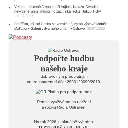
20:09
Na Novou Osmičku míří Bára Zmeková Trio.
V Komorní scéně Aréna končí Vůjtek i Kaluža. Divadlo
Výrazná osobnost české alternativní scény zahraje ve
nevygenerujete, musíte ho zažít, říká ředitel Jakub Tichý
Frýdku-Místku
31.07.2026
14:01
Hostem živého vysílání Rádia Ostravan bude
herec Dušan Urban
Bratříčku, drž sa! Česko-slovenské dějiny na výstavě Matúše
Maťátka v Galerii výtvarného umění v Ostravě
30.07.2026
20.07.2026
10:03
Štěrkovna Open Music: Klubová scéna na festivalu
nabídne Krhuta i Beatles
18.07.2026
Podpořte hudbu
13:38
Pimprléto promění areál Divadla loutek Ostrava v
letní centrum umění, tvoření a sousedských setkání
našeho kraje
dobrovolným předplatným
na transparentní účet 2903129090/2010.
Peníze využíváme na udržení
a rozvoj Rádia Ostravan.
Na rok 2026 je aktuálně vybráno:
11 211,09 Kč
z 100.000,- Kč