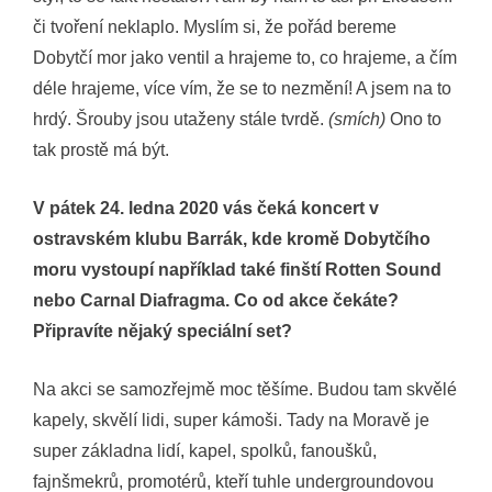
či tvoření neklaplo. Myslím si, že pořád bereme
Dobytčí mor jako ventil a hrajeme to, co hrajeme, a čím
déle hrajeme, více vím, že se to nezmění! A jsem na to
hrdý. Šrouby jsou utaženy stále tvrdě.
(smích)
Ono to
tak prostě má být.
V pátek 24. ledna 2020 vás čeká koncert v
ostravském klubu Barrák, kde kromě Dobytčího
moru vystoupí například také finští Rotten Sound
nebo Carnal Diafragma. Co od akce čekáte?
Připravíte nějaký speciální set?
Na akci se samozřejmě moc těšíme. Budou tam skvělé
kapely, skvělí lidi, super kámoši. Tady na Moravě je
super základna lidí, kapel, spolků, fanoušků,
fajnšmekrů, promotérů, kteří tuhle undergroundovou