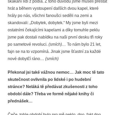
skákání lidí z pódia. Z toho důvodu jsme museli přestat
hrát a během vystoupení dalších dvou kapel, které
hrály po nás, všichni fanoušci seděli na zemi a
skandovali: „Dobytek, dobytek.“ My jsme byli mezi
ostatními čekajícími kapelami a díky tomuhle peklu
jsme pak dostali nabídku na naši první desku tři roky
po sametové revoluci.
(smích)…
To nám bylo 21 let,
fajn se na to vzpomíná. Jinak jsme šťastní za každé
nové dobytčí ráno…
(smích)
Překonal jsi také vážnou nemoc… Jak moc tě tato
skutečnost ovlivnila po lidské i po hudební
stránce? Neláká tě předávat zkušenosti z toho
období dále? Třeba ve formě nějaké knihy či
přednášek…
Čeče, tohle období bylo pro mě peklo, dno, fakt dno.