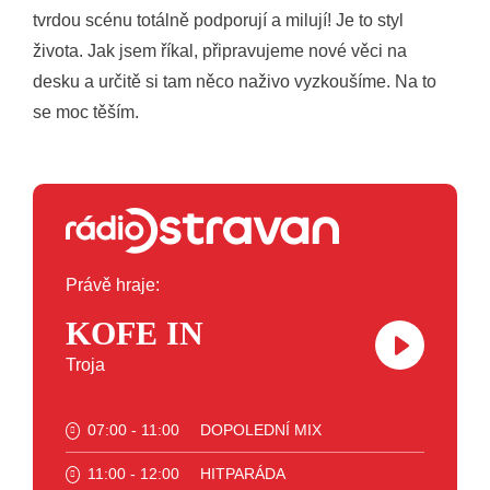
tvrdou scénu totálně podporují a milují! Je to styl
života. Jak jsem říkal, připravujeme nové věci na
desku a určitě si tam něco naživo vyzkoušíme. Na to
se moc těším.
Právě hraje:
KOFE IN
Troja
07:00 - 11:00
DOPOLEDNÍ MIX
11:00 - 12:00
HITPARÁDA