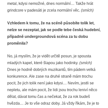
metal, kdysi nemožné, dnes normální… Takže hrát
grindcore v padesáti je zcela normální věc.
(smích)
Vzhledem k tomu, že na scéně působíte tolik let,
nelze se nezeptat, jak se podle tebe česká hudební,
případně undergroundová scéna za tu dobu
proměnila?
No, já myslím, že je vidět určitě posun, je spousta
mladých kapel, které šlapou jako hodinky.
(smích)
Dnes je hodně dobrých muzikantů, tím pádem velká
konkurence. Ale zase na druhé straně mám trochu
pocit, že jich tolik není jako kdysi… Nevím, jestli se
nepletu, ale mám pocit, že lidi jsou trochu leniví něco
dělat, dávat tomu čas a nečekat, že za rok budeš
hvězda… Je to vše odraz doby. Já vždy říkám, že je to