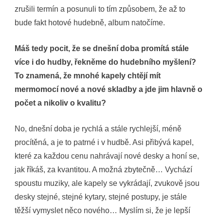
zrušili termín a posunuli to tím způsobem, že až to
bude fakt hotové hudebně, album natočíme.
Máš tedy pocit, že se dnešní doba promítá stále
více i do hudby, řekněme do hudebního myšlení?
To znamená, že mnohé kapely chtějí mít
mermomocí nové a nové skladby a jde jim hlavně o
počet a nikoliv o kvalitu?
No, dnešní doba je rychlá a stále rychlejší, méně
procítěná, a je to patrné i v hudbě. Asi přibývá kapel,
které za každou cenu nahrávají nové desky a honí se,
jak říkáš, za kvantitou. A možná zbytečně… Vychází
spoustu muziky, ale kapely se vykrádají, zvukově jsou
desky stejné, stejné kytary, stejné postupy, je stále
těžší vymyslet něco nového… Myslím si, že je lepší