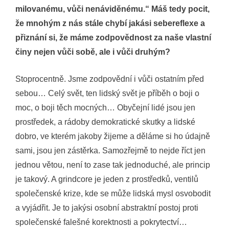
milovanému, vůči nenáviděnému.“ Máš tedy pocit,
že mnohým z nás stále chybí jakási sebereflexe a
přiznání si, že máme zodpovědnost za naše vlastní
činy nejen vůči sobě, ale i vůči druhým?
Stoprocentně. Jsme zodpovědní i vůči ostatním před
sebou… Celý svět, ten lidský svět je příběh o boji o
moc, o boji těch mocných… Obyčejní lidé jsou jen
prostředek, a rádoby demokratické skutky a lidské
dobro, ve kterém jakoby žijeme a děláme si ho údajně
sami, jsou jen zástěrka. Samozřejmě to nejde říct jen
jednou větou, není to zase tak jednoduché, ale princip
je takový. A grindcore je jeden z prostředků, ventilů
společenské krize, kde se může lidská mysl osvobodit
a vyjádřit. Je to jakýsi osobní abstraktní postoj proti
společenské falešné korektnosti a pokrytectví…