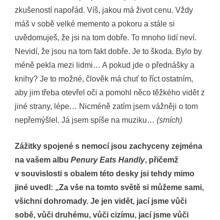
zkušeností napořád. Víš, jakou má život cenu. Vždy
máš v sobě velké memento a pokoru a stále si
uvědomuješ, že jsi na tom dobře. To mnoho lidí neví.
Nevidí, že jsou na tom fakt dobře. Je to škoda. Bylo by
méně pekla mezi lidmi… A pokud jde o přednášky a
knihy? Je to možné, člověk má chuť to říct ostatním,
aby jim třeba otevřel oči a pomohl něco těžkého vidět z
jiné strany, lépe… Nicméně zatím jsem vážněji o tom
nepřemýšlel. Já jsem spíše na muziku…
(smích)
Zážitky spojené s nemocí jsou zachyceny zejména
na vašem albu
Penury Eats Handly
, přičemž
v souvislosti s obalem této desky jsi tehdy mimo
jiné uvedl: „Za vše na tomto světě si můžeme sami,
všichni dohromady. Je jen vidět, jací jsme vůči
sobě, vůči druhému, vůči cizímu, jací jsme vůči