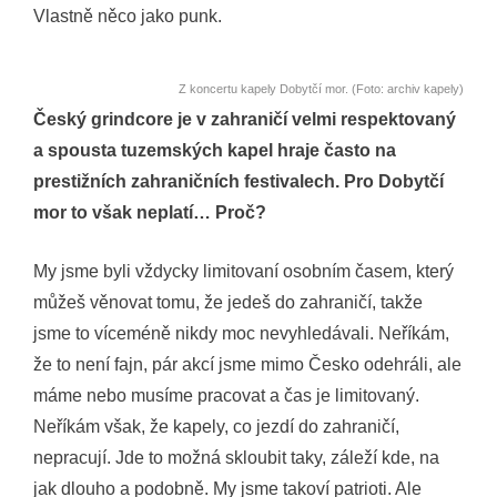
Vlastně něco jako punk.
Z koncertu kapely Dobytčí mor. (Foto: archiv kapely)
Český grindcore je v zahraničí velmi respektovaný
a spousta tuzemských kapel hraje často na
prestižních zahraničních festivalech. Pro Dobytčí
mor to však neplatí… Proč?
My jsme byli vždycky limitovaní osobním časem, který
můžeš věnovat tomu, že jedeš do zahraničí, takže
jsme to víceméně nikdy moc nevyhledávali. Neříkám,
že to není fajn, pár akcí jsme mimo Česko odehráli, ale
máme nebo musíme pracovat a čas je limitovaný.
Neříkám však, že kapely, co jezdí do zahraničí,
nepracují. Jde to možná skloubit taky, záleží kde, na
jak dlouho a podobně. My jsme takoví patrioti. Ale