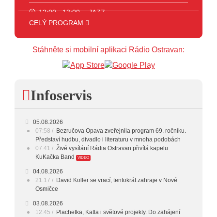
12:00 - 13:00
JAZZ
CELÝ PROGRAM
13:00 - 14:00
BLUES
Stáhněte si mobilní aplikaci Rádio Ostravan:
14:00 - 15:00
FOLK
15:00 - 16:00
POP STARS
16:00 - 17:00
HARD AND HEAVY CLASSIC
Infoservis
HARD AND HEAVY
17:00 - 18:00
CROSSOVER
05.08.2026
07:58
Bezručova Opava zveřejnila program 69. ročníku.
18:00 - 20:00
INDEPENDENT
Představí hudbu, divadlo i literaturu v mnoha podobách
07:41
Živé vysílání Rádia Ostravan přivítá kapelu
20:00 - 23:00
VEČERNÍ MIX
KuKačka Band
VIDEO
04.08.2026
23:00 - 00:00
POTICHU
21:17
David Koller se vrací, tentokrát zahraje v Nové
Osmičce
03.08.2026
12:45
Plachetka, Katta i světové projekty. Do zahájení