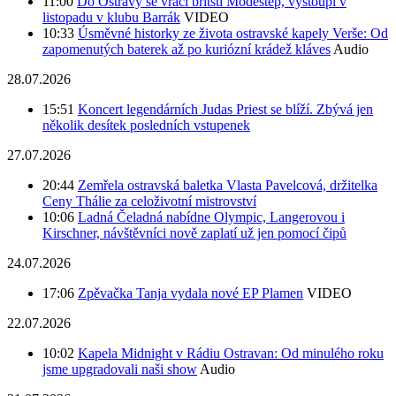
11:00
Do Ostravy se vrací britští Modestep, vystoupí v
listopadu v klubu Barrák
VIDEO
10:33
Úsměvné historky ze života ostravské kapely Verše: Od
zapomenutých baterek až po kuriózní krádež kláves
Audio
28.07.2026
15:51
Koncert legendárních Judas Priest se blíží. Zbývá jen
několik desítek posledních vstupenek
27.07.2026
20:44
Zemřela ostravská baletka Vlasta Pavelcová, držitelka
Ceny Thálie za celoživotní mistrovství
10:06
Ladná Čeladná nabídne Olympic, Langerovou i
Kirschner, návštěvníci nově zaplatí už jen pomocí čipů
24.07.2026
17:06
Zpěvačka Tanja vydala nové EP Plamen
VIDEO
22.07.2026
10:02
Kapela Midnight v Rádiu Ostravan: Od minulého roku
jsme upgradovali naši show
Audio