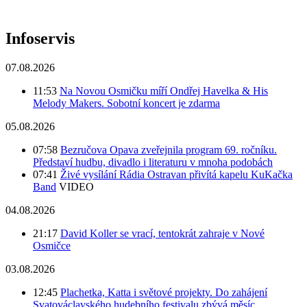
Infoservis
07.08.2026
11:53
Na Novou Osmičku míří Ondřej Havelka & His
Melody Makers. Sobotní koncert je zdarma
05.08.2026
07:58
Bezručova Opava zveřejnila program 69. ročníku.
Představí hudbu, divadlo i literaturu v mnoha podobách
07:41
Živé vysílání Rádia Ostravan přivítá kapelu KuKačka
Band
VIDEO
04.08.2026
21:17
David Koller se vrací, tentokrát zahraje v Nové
Osmičce
03.08.2026
12:45
Plachetka, Katta i světové projekty. Do zahájení
Svatováclavského hudebního festivalu zbývá měsíc