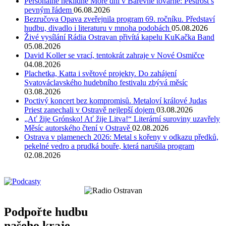
Personálně neklidné Moře dní v Barevné továrně: Pestrost s
pevným řádem
06.08.2026
Bezručova Opava zveřejnila program 69. ročníku. Představí
hudbu, divadlo i literaturu v mnoha podobách
05.08.2026
Živé vysílání Rádia Ostravan přivítá kapelu KuKačka Band
05.08.2026
David Koller se vrací, tentokrát zahraje v Nové Osmičce
04.08.2026
Plachetka, Katta i světové projekty. Do zahájení
Svatováclavského hudebního festivalu zbývá měsíc
03.08.2026
Poctivý koncert bez kompromisů. Metaloví králové Judas
Priest zanechali v Ostravě nejlepší dojem
03.08.2026
„Ať žije Grónsko! Ať žije Litva!“ Literární suroviny uzavřely
Měsíc autorského čtení v Ostravě
02.08.2026
Ostrava v plamenech 2026: Metal s kořeny v odkazu předků,
pekelné vedro a prudká bouře, která narušila program
02.08.2026
Podpořte hudbu
našeho kraje