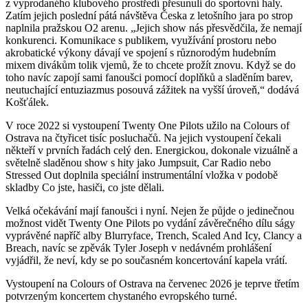
z vyprodaného klubového prostředí přesunuli do sportovní haly.
Zatím jejich poslední pátá návštěva Česka z letošního jara po strop
naplnila pražskou O2 arenu. „Jejich show nás přesvědčila, že nemají
konkurenci. Komunikace s publikem, využívání prostoru nebo
akrobatické výkony dávají ve spojení s různorodým hudebním
mixem divákům tolik vjemů, že to chcete prožít znovu. Když se do
toho navíc zapojí sami fanoušci pomocí doplňků a sladěním barev,
neutuchající entuziazmus posouvá zážitek na vyšší úroveň,“ dodává
Košťálek.
V roce 2022 si vystoupení Twenty One Pilots užilo na Colours of
Ostrava na čtyřicet tisíc posluchačů. Na jejich vystoupení čekali
někteří v prvních řadách celý den. Energickou, dokonale vizuálně a
světelně sladěnou show s hity jako Jumpsuit, Car Radio nebo
Stressed Out doplnila speciální instrumentální vložka v podobě
skladby Co jste, hasiči, co jste dělali.
Velká očekávání mají fanoušci i nyní. Nejen že půjde o jedinečnou
možnost vidět Twenty One Pilots po vydání závěrečného dílu ságy
vyprávěné napříč alby Blurryface, Trench, Scaled And Icy, Clancy a
Breach, navíc se zpěvák Tyler Joseph v nedávném prohlášení
vyjádřil, že neví, kdy se po současném koncertování kapela vrátí.
Vystoupení na Colours of Ostrava na červenec 2026 je teprve třetím
potvrzeným koncertem chystaného evropského turné.