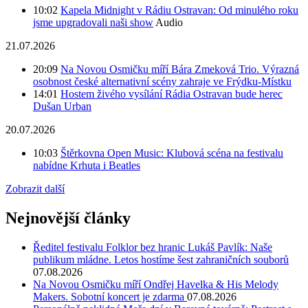
10:02
Kapela Midnight v Rádiu Ostravan: Od minulého roku
jsme upgradovali naši show
Audio
21.07.2026
20:09
Na Novou Osmičku míří Bára Zmeková Trio. Výrazná
osobnost české alternativní scény zahraje ve Frýdku-Místku
14:01
Hostem živého vysílání Rádia Ostravan bude herec
Dušan Urban
20.07.2026
10:03
Štěrkovna Open Music: Klubová scéna na festivalu
nabídne Krhuta i Beatles
Zobrazit další
Nejnovější články
Ředitel festivalu Folklor bez hranic Lukáš Pavlík: Naše
publikum mládne. Letos hostíme šest zahraničních souborů
07.08.2026
Na Novou Osmičku míří Ondřej Havelka & His Melody
Makers. Sobotní koncert je zdarma
07.08.2026