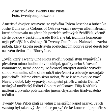
Americké duo Twenty One Pilots.
Foto: twentyonepilots.com
Americká dvojice sestavená ze zpěváka Tylera Josepha a bubeníka
Joshe Duna se na Colours of Ostrava vrací s novým albem Breach,
které debutovalo na předních pozicích světových žebříčků, včetně
čtvrté pozice v české hitparádě IFPI, a je tak jedním z komerčně
nejúspěšnějších v diskografii Twenty One Pilots. Nahrávka uzavírá
příběh, který kapela představila posluchačům poprvé před deseti lety
na svém třetím albu Blurryface.
„Svět, který Twenty One Pilots stvořili včetně stylu vyprávění s
přesahem mimo hudbu do videoklipů, grafiky nebo šifrované
komunikace, nemá obdoby. Málokterý interpret dokáže vytvořit
silnou komunitu, stále si ale udrží otevřenost a oslovuje nezaujaté
posluchače. Máme obrovskou radost, že se k nám dvojice vrací.
Navíc v době, kdy vyprávějí kompletní příběh z města Dema,“
neskrývá umělecký ředitel Colours of Ostrava Filip Košťálek
nadšení z prvního potvrzeného jména chystaného třiadvacátého
ročníku.
Twenty One Pilots platí za jednu z nelepších kapel naživo. Jejich
vzestup byl raketový. Jen krátce po své české koncertní premiéře se