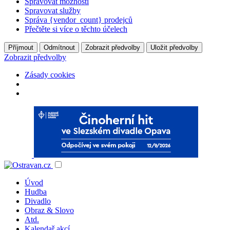
Spravovat možnosti
Spravovat služby
Správa {vendor_count} prodejců
Přečtěte si více o těchto účelech
Příjmout
Odmítnout
Zobrazit předvolby
Uložit předvolby
Zobrazit předvolby
Zásady cookies
Úvod
Hudba
Divadlo
Obraz & Slovo
Atd.
Kalendař akcí