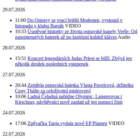
29.07.2026
11:00
Do Ostravy se vrací britští Modestep, vystoupí v
listopadu v klubu Barrák
VIDEO
10:33
Úsměvné historky ze života ostravské kapely Verše: Od
zapomenutých baterek až po kuriózní krádež kláves
Audio
28.07.2026
15:51
Koncert legendárních Judas Priest se blíží. Zbývá jen
několik desítek posledních vstupenek
27.07.2026
20:44
Zemřela ostravská baletka Vlasta Pavelcová, držitelka
Ceny Thálie za celoživotní mistrovství
10:06
Ladná Čeladná nabídne Olympic, Langerovou i
Kirschner, návštěvníci nově zaplatí už jen pomocí čipů
24.07.2026
17:06
Zpěvačka Tanja vydala nové EP Plamen
VIDEO
22.07.2026