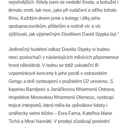
nejsilnějších. Nikdy jsem se nedotkl života, a bohužel i
tématu smrti, tak moc, jako při natáčení a střihu tohoto
filmu. Každým dnem jsme s kolegy i díky jeho
spolupracovníkům, přátelům a rodině víc a víc
zjišťovali, jak výjimečným člověkem David Stypka byl.“
Jedinečný hudební odkaz Davida Stypky si budou
moci posluchači v následujících měsících připomenout
hned několikrát. V lednu se totiž uskuteční tři
vzpomínkové koncerty k jeho poctě v ostravském
Gongu a dvě vystoupení v pražském O2 universu. S
kapelou Bandjeez a Janáčkovou filharmonií Ostrava,
respektive Moravskou filharmonií Olomouc, vystoupí
trojice interpretů, která měla ke zpěvákovi lidsky i
umělecky velmi blízko – Ewa Farna, Kateřina Marie
Tichá a Mirai Navrátil. V prodeji zůstávají poslední