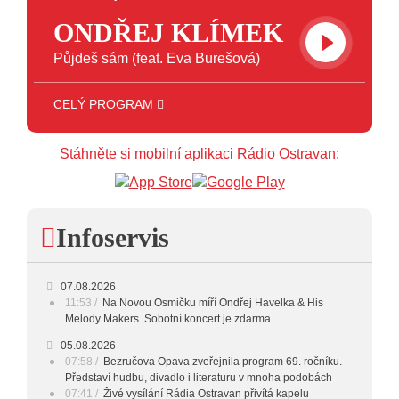
ONDŘEJ KLÍMEK
Půjdeš sám (feat. Eva Burešová)
CELÝ PROGRAM
Stáhněte si mobilní aplikaci Rádio Ostravan:
Infoservis
07.08.2026
11:53
Na Novou Osmičku míří Ondřej Havelka & His
Melody Makers. Sobotní koncert je zdarma
05.08.2026
07:58
Bezručova Opava zveřejnila program 69. ročníku.
Představí hudbu, divadlo i literaturu v mnoha podobách
07:41
Živé vysílání Rádia Ostravan přivítá kapelu