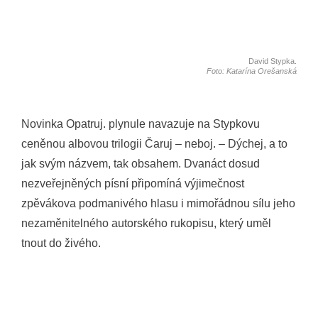
David Stypka.
Foto: Katarína Orešanská
Novinka Opatruj. plynule navazuje na Stypkovu
ceněnou albovou trilogii Čaruj – neboj. – Dýchej, a to
jak svým názvem, tak obsahem. Dvanáct dosud
nezveřejněných písní připomíná výjimečnost
zpěvákova podmanivého hlasu i mimořádnou sílu jeho
nezaměnitelného autorského rukopisu, který uměl
tnout do živého.