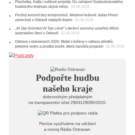
Plachetka, Katta i světové projekty. Do zahájení Svatováclavského
24.07.2026
hudebního festivalu zbývá měsíc
03.08.2026
17:06
Zpěvačka Tanja vydala nové EP Plamen
VIDEO
Poctivý koncert bez kompromisů. Metaloví králové Judas Priest
22.07.2026
zanechali v Ostravě nejlepší dojem
03.08.2026
10:02
Kapela Midnight v Rádiu Ostravan: Od minulého
„Ať žije Grónsko! Ať žije Litva!“ Literární suroviny uzavřely Měsíc
roku jsme upgradovali naši show
AUDIO
autorského čtení v Ostravě
02.08.2026
21.07.2026
Ostrava v plamenech 2026: Metal s kořeny v odkazu předků,
20:09
Na Novou Osmičku míří Bára Zmeková Trio.
pekelné vedro a prudká bouře, která narušila program
02.08.2026
Výrazná osobnost české alternativní scény zahraje ve
Frýdku-Místku
14:01
Hostem živého vysílání Rádia Ostravan bude
herec Dušan Urban
20.07.2026
Podpořte hudbu
10:03
Štěrkovna Open Music: Klubová scéna na festivalu
nabídne Krhuta i Beatles
našeho kraje
dobrovolným předplatným
na transparentní účet 2903129090/2010.
Peníze využíváme na udržení
a rozvoj Rádia Ostravan.