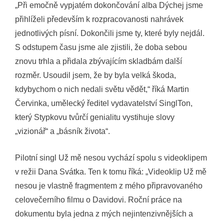
„Při emočně vypjatém dokončování alba Dýchej jsme
přihlíželi především k rozpracovanosti nahrávek
jednotlivých písní. Dokončili jsme ty, které byly nejdál.
S odstupem času jsme ale zjistili, že doba sebou
znovu trhla a přidala zbývajícím skladbám další
rozměr. Usoudil jsem, že by byla velká škoda,
kdybychom o nich nedali světu vědět,“ říká Martin
Červinka, umělecký ředitel vydavatelství SinglTon,
který Stypkovu tvůrčí genialitu vystihuje slovy
„vizionář“ a „básník života“.
Pilotní singl Už mě nesou vychází spolu s videoklipem
v režii Dana Svátka. Ten k tomu říká: „Videoklip Už mě
nesou je vlastně fragmentem z mého připravovaného
celovečerního filmu o Davidovi. Roční práce na
dokumentu byla jedna z mých nejintenzivnějších a