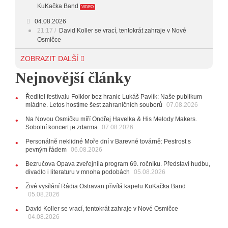
KuKačka Band
VIDEO
04.08.2026
21:17
David Koller se vrací, tentokrát zahraje v Nové
Osmičce
03.08.2026
ZOBRAZIT DALŠÍ
12:45
Plachetka, Katta i světové projekty. Do zahájení
Nejnovější články
Svatováclavského hudebního festivalu zbývá měsíc
29.07.2026
Ředitel festivalu Folklor bez hranic Lukáš Pavlík: Naše publikum
11:00
Do Ostravy se vrací britští Modestep, vystoupí v
mládne. Letos hostíme šest zahraničních souborů
07.08.2026
listopadu v klubu Barrák
VIDEO
10:33
Úsměvné historky ze života ostravské kapely
Na Novou Osmičku míří Ondřej Havelka & His Melody Makers.
Verše: Od zapomenutých baterek až po kuriózní krádež
Sobotní koncert je zdarma
07.08.2026
kláves
AUDIO
Personálně neklidné Moře dní v Barevné továrně: Pestrost s
pevným řádem
28.07.2026
06.08.2026
15:51
Koncert legendárních Judas Priest se blíží. Zbývá
Bezručova Opava zveřejnila program 69. ročníku. Představí hudbu,
jen několik desítek posledních vstupenek
divadlo i literaturu v mnoha podobách
05.08.2026
27.07.2026
Živé vysílání Rádia Ostravan přivítá kapelu KuKačka Band
20:44
Zemřela ostravská baletka Vlasta Pavelcová,
05.08.2026
držitelka Ceny Thálie za celoživotní mistrovství
David Koller se vrací, tentokrát zahraje v Nové Osmičce
10:06
Ladná Čeladná nabídne Olympic, Langerovou i
04.08.2026
Kirschner, návštěvníci nově zaplatí už jen pomocí čipů