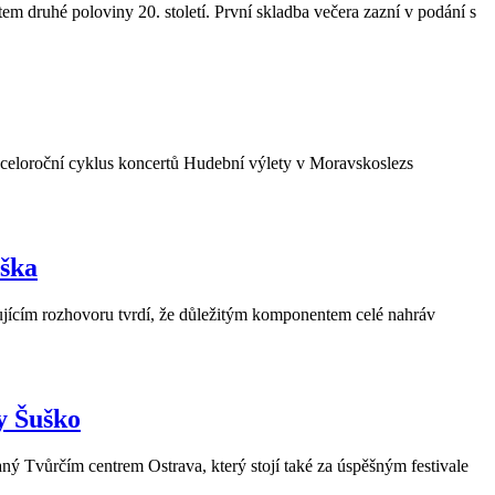
druhé poloviny 20. století. První skladba večera zazní v podání s
ké celoroční cyklus koncertů Hudební výlety v Moravskoslezs
uška
dujícím rozhovoru tvrdí, že důležitým komponentem celé nahráv
y Šuško
 Tvůrčím centrem Ostrava, který stojí také za úspěšným festivale