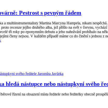
ovárně: Pestrost s pevným řádem
váka a multiinstrumentalisty Martina Marcyna Hampela, nikam nespěchá
proto recenze jejího druhého alba, jež přišlo na svět v červnu, vychází a
ecelé tři roky po eponymním debutu a jeho nahrávání probíhalo na něk
s jejími členy nejsou. V každém případě máme co do činění s jednou z ne
k
ka hledá nástupce nebo nástupkyni svého ře
ěrové řízení na obsazení místa ředitele nebo ředitelky obecně prospěšn