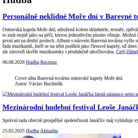
Personálně neklidné Moře dní v Barevné t
Ostravská kapela Moře dní, sdružená kolem skladatele, textaře, zpě
to znát stejně jako na péči, kterou jednotlivým písním věnuje. Možná i 
první ani na druhý poslech. Album s názvem Barevná továrna vyšlo n
řada muzikantů, kteří se na něm podíleli jako členové kapely, už dne
ale zároveň skvěle muzikantsky i produkčně ukočírována.
Celý článe
06.08.2026
Hudba
Recenze
Cover alba Barevná továrna ostravské kapely Moře dní.
Autor: Václav Buchtelík
Mezinárodní hudební festival Leoše Janáč
Správní rada obecně prospěšné spolenčnosti Janáčův máj vyhlašuje výb
25.02.2025
Hudba
Aktualita