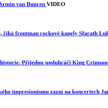
í Armin van Buuren
VIDEO
ů, říká frontman rockové kapely Sfarath L
historie. Přijedou spoluhráči King Crimson 
kého impresionismu zazní na koncertech Ja