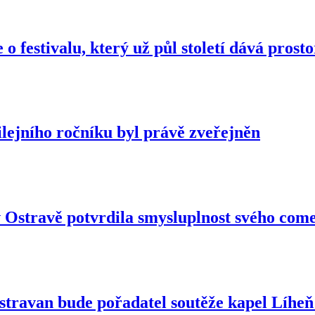
o festivalu, který už půl století dává prost
bilejního ročníku byl právě zveřejněn
v Ostravě potvrdila smysluplnost svého co
stravan bude pořadatel soutěže kapel Líhe