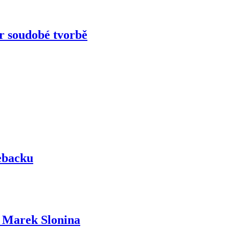
or soudobé tvorbě
mebacku
ň Marek Slonina