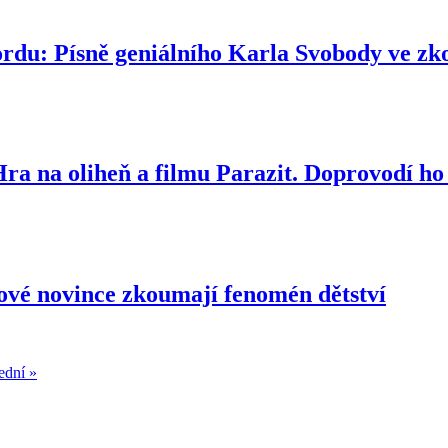
du: Písně geniálního Karla Svobody ve zko
Hra na oliheň a filmu Parazit. Doprovodí h
lbové novince zkoumají fenomén dětství
ední »