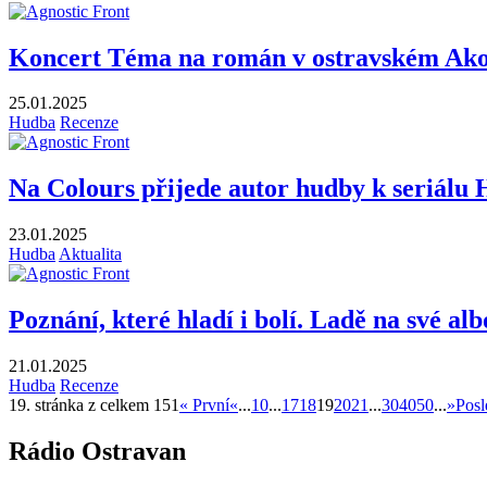
Koncert Téma na román v ostravském Akor
25.01.2025
Hudba
Recenze
Na Colours přijede autor hudby k seriálu 
23.01.2025
Hudba
Aktualita
Poznání, které hladí i bolí. Ladě na své a
21.01.2025
Hudba
Recenze
19. stránka z celkem 151
« První
«
...
10
...
17
18
19
20
21
...
30
40
50
...
»
Posl
Rádio Ostravan