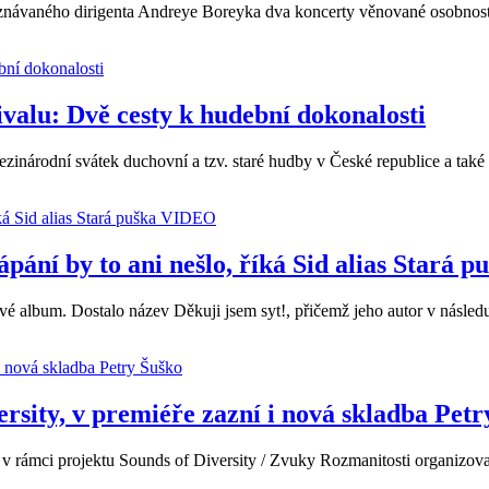
ávaného dirigenta Andreye Boreyka dva koncerty věnované osobnostem 
valu: Dvě cesty k hudební dokonalosti
 mezinárodní svátek duchovní a tzv. staré hudby v České republice a ta
VIDEO
ápání by to ani nešlo, říká Sid alias Stará p
iové album. Dostalo název Děkuji jsem syt!, přičemž jeho autor v násle
rsity, v premiéře zazní i nová skladba Petr
rámci projektu Sounds of Diversity / Zvuky Rozmanitosti organizovaný