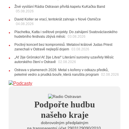
27.07.2026
Živé vysílání Rádia Ostravan přivítá kapelu KuKačka Band
20:44
Zemřela ostravská baletka Vlasta Pavelcová,
05.08.2026
držitelka Ceny Thálie za celoživotní mistrovství
David Koller se vrací, tentokrát zahraje v Nové Osmičce
10:06
Ladná Čeladná nabídne Olympic, Langerovou i
04.08.2026
Kirschner, návštěvníci nově zaplatí už jen pomocí čipů
Plachetka, Katta i světové projekty. Do zahájení Svatováclavského
24.07.2026
hudebního festivalu zbývá měsíc
03.08.2026
17:06
Zpěvačka Tanja vydala nové EP Plamen
VIDEO
Poctivý koncert bez kompromisů. Metaloví králové Judas Priest
22.07.2026
zanechali v Ostravě nejlepší dojem
03.08.2026
10:02
Kapela Midnight v Rádiu Ostravan: Od minulého
„Ať žije Grónsko! Ať žije Litva!“ Literární suroviny uzavřely Měsíc
roku jsme upgradovali naši show
AUDIO
autorského čtení v Ostravě
02.08.2026
21.07.2026
Ostrava v plamenech 2026: Metal s kořeny v odkazu předků,
20:09
Na Novou Osmičku míří Bára Zmeková Trio.
pekelné vedro a prudká bouře, která narušila program
02.08.2026
Výrazná osobnost české alternativní scény zahraje ve
Frýdku-Místku
14:01
Hostem živého vysílání Rádia Ostravan bude
herec Dušan Urban
20.07.2026
Podpořte hudbu
10:03
Štěrkovna Open Music: Klubová scéna na festivalu
nabídne Krhuta i Beatles
našeho kraje
dobrovolným předplatným
na transparentní účet 2903129090/2010.