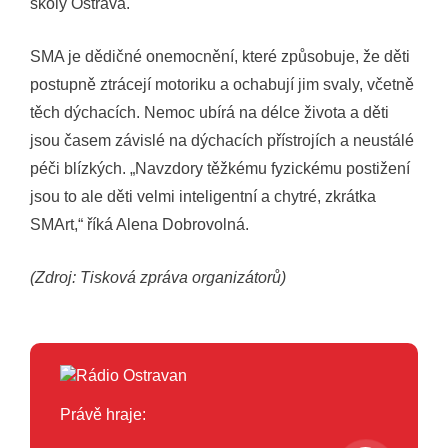
školy Ostrava.
SMA je dědičné onemocnění, které způsobuje, že děti
postupně ztrácejí motoriku a ochabují jim svaly, včetně
těch dýchacích. Nemoc ubírá na délce života a děti
jsou časem závislé na dýchacích přístrojích a neustálé
péči blízkých. „Navzdory těžkému fyzickému postižení
jsou to ale děti velmi inteligentní a chytré, zkrátka
SMArt,“ říká Alena Dobrovolná.
(Zdroj: Tisková zpráva organizátorů)
Právě hraje: