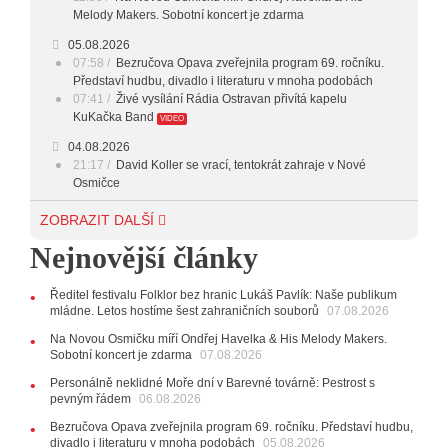
23:00 - 00:00
POTICHU
Melody Makers. Sobotní koncert je zdarma
05.08.2026
07:58
Bezručova Opava zveřejnila program 69. ročníku.
Představí hudbu, divadlo i literaturu v mnoha podobách
07:41
Živé vysílání Rádia Ostravan přivítá kapelu
KuKačka Band
VIDEO
04.08.2026
21:17
David Koller se vrací, tentokrát zahraje v Nové
Osmičce
03.08.2026
ZOBRAZIT DALŠÍ
12:45
Plachetka, Katta i světové projekty. Do zahájení
Nejnovější články
Svatováclavského hudebního festivalu zbývá měsíc
29.07.2026
Ředitel festivalu Folklor bez hranic Lukáš Pavlík: Naše publikum
11:00
Do Ostravy se vrací britští Modestep, vystoupí v
mládne. Letos hostíme šest zahraničních souborů
07.08.2026
listopadu v klubu Barrák
VIDEO
10:33
Úsměvné historky ze života ostravské kapely
Na Novou Osmičku míří Ondřej Havelka & His Melody Makers.
Verše: Od zapomenutých baterek až po kuriózní krádež
Sobotní koncert je zdarma
07.08.2026
kláves
AUDIO
Personálně neklidné Moře dní v Barevné továrně: Pestrost s
pevným řádem
28.07.2026
06.08.2026
15:51
Koncert legendárních Judas Priest se blíží. Zbývá
Bezručova Opava zveřejnila program 69. ročníku. Představí hudbu,
jen několik desítek posledních vstupenek
divadlo i literaturu v mnoha podobách
05.08.2026