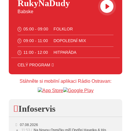
RukyNaDudy
Babske
05:00 - 09:00
FOLKLOR
09:00 - 11:00
DOPOLEDNÍ MIX
11:00 - 12:00
HITPARÁDA
12:00 - 16:00
ART
CELÝ PROGRAM
16:00 - 17:00
HODINA S MARIÍ
Stáhněte si mobilní aplikaci Rádio Ostravan:
17:00 - 18:00
HODINA S VĚRKOU
18:00 - 19:00
HODINA S JARKEM
Infoservis
19:00 - 20:00
FOLK
20:00 - 23:00
VEČERNÍ MIX
07.08.2026
11:53
Na Novou Osmičku míří Ondřej Havelka & His