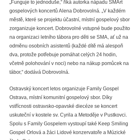
„Funguje to jednoduše,“ říká autorka nápadu SMArt
gospelových koncertů Alena Dobrovolná. „V každém
městě, které se projektu účastní, místní gospelový sbor
zorganizuje koncert. Dobrovolné vstupné bude použito
na organizaci letního tábora pro děti se SMA, ať už na
odměnu osobních asistentů (každé dítě má alespoň
dva, protože potřebuje pomáhat celých 24 hodin,
včetně polohování v noci) nebo na nákup pomůcek na
tábor,“ dodává Dobrovolná.
Ostravský koncert letos organizuje Family Gospel
Ostrava, místní komunitní gospelový sbor. Díky
vstřícnosti ostravsko-opavské diecéze se koncert
uskuteční v kostele sv. Cyrila a Metoděje v Pustkovci.
Spolu s Family Gospelem vystoupí také Keep Smiling
Gospel Orlová a žáci Lidové konzervatoře a Múzické