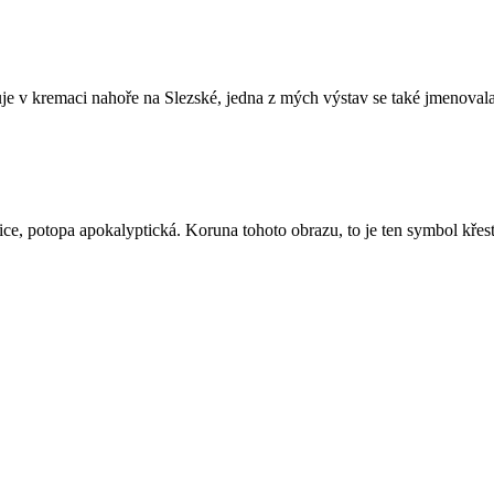
cuje v kremaci nahoře na Slezské, jedna z mých výstav se také jmenoval
ce, potopa apokalyptická. Koruna tohoto obrazu, to je ten symbol křesť