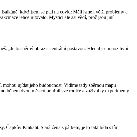
 Balkáně, když jsem se ptal na covid: Měli jsme i větší problémy a
inace lehce iritovalo. Mystici ale asi vědí, proč jsou jiní.
eš. „Je to sběrný obraz s centrální postavou. Hledal jsem pozitivní
zdraví, mohou ujídat jeho budoucnost. Vidíme tady sběrnou mapu
vno během dvou měsíců pohřbil své rodiče a zažíval ty experimenty
y. Čapkův Krakatit. Stará žena s párkem, je to fakt bída s tím