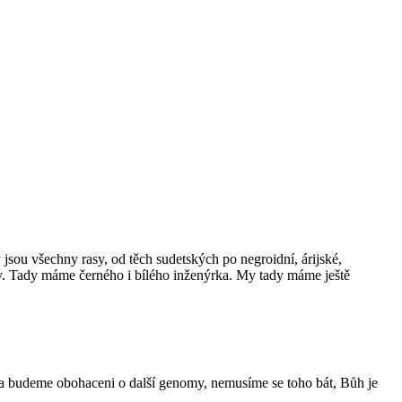
sou všechny rasy, od těch sudetských po negroidní, árijské,
lavy. Tady máme černého i bílého inženýrka. My tady máme ještě
í a budeme obohaceni o další genomy, nemusíme se toho bát, Bůh je