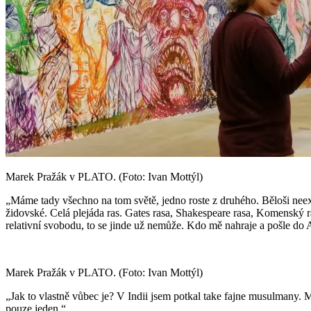
Marek Pražák v PLATO. (Foto: Ivan Mottýl)
„Máme tady všechno na tom světě, jedno roste z druhého. Běloši neex
židovské. Celá plejáda ras. Gates rasa, Shakespeare rasa, Komenský r
relativní svobodu, to se jinde už nemůže. Kdo mě nahraje a pošle do A
Marek Pražák v PLATO. (Foto: Ivan Mottýl)
„Jak to vlastně vůbec je? V Indii jsem potkal take fajne musulmany.
pouze jeden.“