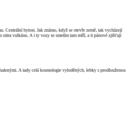
u. Centrální bytost. Jak známo, když se otevře země, tak vycházejí
do nitra vulkánu. A i ty vozy se smetím tam míří, a ti pánové zjišťují
 odhalenými. A tady celá kosmologie vyloděných, lebky s prodlouženou