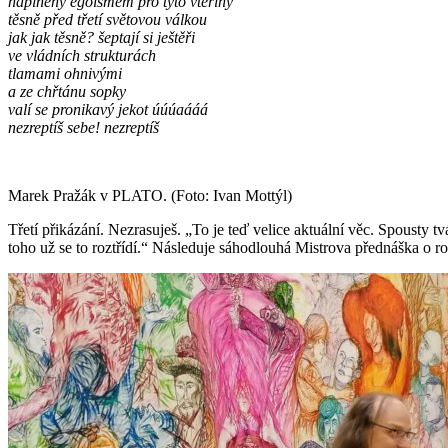
naplněný egoismem pro tyto vteřiny
těsně před třetí světovou válkou
jak jak těsně? šeptají si ještěři
ve vládních strukturách
tlamami ohnivými
a ze chřtánu sopky
valí se pronikavý jekot úúúaááá
nezreptíš sebe! nezreptíš
Marek Pražák v PLATO. (Foto: Ivan Mottýl)
Třetí přikázání. Nezrasuješ. „To je teď velice aktuální věc. Spousty t
toho už se to roztřídí.“ Následuje sáhodlouhá Mistrova přednáška o ro