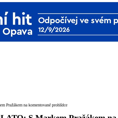
rkem Pražákem na komentované prohlídce
ii PLATO: S Markem Pražákem na