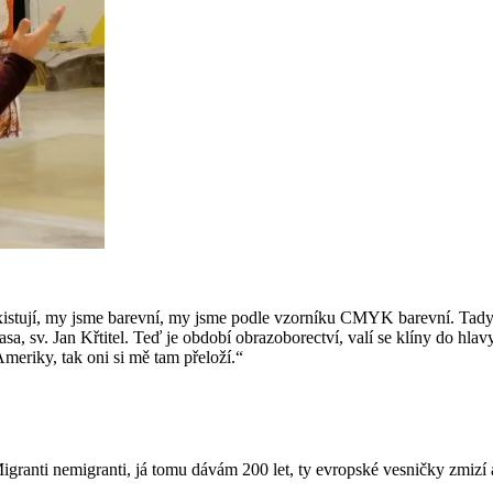
istují, my jsme barevní, my jsme podle vzorníku CMYK barevní. Tady j
asa, sv. Jan Křtitel. Teď je období obrazoborectví, valí se klíny do h
meriky, tak oni si mě tam přeloží.“
 Migranti nemigranti, já tomu dávám 200 let, ty evropské vesničky zmiz