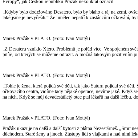
Evropy“, jak Českou republiku Pražák několikrát označil.
„Kdyby bylo dodržováno Desatero, bylo by blaho a ráj na zemi, ovšem n
také jsme je nevyřešili.“ Že umělec nepatří k zastáncům očkování, bylo
Marek Pražák v PLATO. (Foto: Ivan Mottýl)
„Z Desatera vzniklo Xtero. Problémů je pořád více. Ve spojeném světě 
pilíře, od kterých se můžeme odrazit. A možná takovým pozitivním p
Marek Pražák v PLATO. (Foto: Ivan Mottýl)
„Tohle je žena, která pojídá své děti, tak jako Saturn pojídal své děti
očkovacího centra, vidíme tady nějaké operace, nevíme jaké. Když s
na nich. Když se můj devadesátiletý otec ptal lékařů na další léčbu, d
Marek Pražák v PLATO. (Foto: Ivan Mottýl)
Pražák ukazuje na další a další bytosti z plátna Nezestárneš. „Smrt ne
důchodem. Staré ženy a jinoch. Zástupy lidí s vlajkami a nad nimi lék