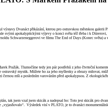
tul výstavy Dvanáct přikázání, kterou pro ostravskou městskou galerii
le svými apokalyptickými výjevy o konci světa též třeba i k Dürerovi, 
noldu Schwarzeneggerovi ve filmu The End of Days (Konec světa) a v
arek Pražák. Tlumočíme tedy jen pár postřehů z jeho čtvrteční komen
je ostravský mystik. Můžete ho za jeho myšlenky a obrazy milovat, můžet
 černou mši a posledním varováním před apokalypsou. Z ekologického 
plán, tak jsem vzal jsem skicák a nadepsal ho: Toto jest skicák pro dva
se „vyjasňovalo“.
Výsledek visí v PLATO, je to dvanáct monumentálních 