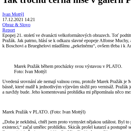
Ivan Mottýl
17.12.2021 14:21
Obraz & Slovo
Report
Epopej 21. století ve dvanácti velkoformátových obrazech. Toť podti
Pražák. Jak patrno, hlásí se k odkazu slavné epopeje Alfonse Muchy, a
k Boschovi a Brueghelovi mladšímu „pekelnému“, ovšem třeba i k Ar
Marek Pražák během procházky svou výstavou v PLATO.
Foto: Ivan Mottýl
Uvedená srovnání ale nemají valnou cenu, protože Marek Pražák je M
básně, které malíř k jednotlivým výjevům složil pro vernisáž. Pražák 
a navždy bude. Jeho komentovaná prohlídka mi připomínala něco mezi
Marek Pražák v PLATO. (Foto: Ivan Mottýl)
„Doba je neklidná, chtěl jsem proto vymyslet nějakou událost. Byl to 
existenci,“ začal umělec prohlídku. Skicák prošel katarzí a postupně 