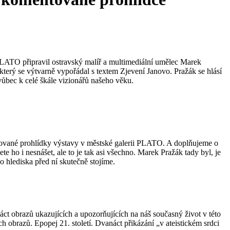
 PLATO připravil ostravský malíř a multimediální umělec Marek
který se výtvarně vypořádal s textem Zjevení Janovo. Pražák se hlásí
ůbec k celé škále vizionářů našeho věku.
tované prohlídky výstavy v městské galerii PLATO. A doplňujeme o
e ho i nesnášet, ale to je tak asi všechno. Marek Pražák tady byl, je
hlediska před ní skutečně stojíme.
náct obrazů ukazujících a upozorňujících na náš současný život v této
obrazů. Epopej 21. století. Dvanáct přikázání „v ateistickém srdci