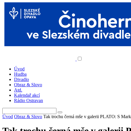
Úvod
Hudba
Divadlo
Obraz & Slovo
Atd.
Kalendař akcí
Rádio Ostravan
Úvod
Obraz & Slovo
Tak trochu černá mše v galerii PLATO: S Ma
Tak trochu černá mše v galer