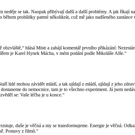
eděje se tak. Naopak přibývají další a další problémy. A jak říkají na
 během prohlídky patrné několikrát, což mě jako nadšeného zastánce vakc
obzvláště,“ hlásá Mistr a zahájí komentář prvního přikázání: Nezestárn
ilířem je Karel Hynek Mácha, v mém podání podle Mikoláše Alše.“
. Staří lidé mohou závidět mládí, a tak ujídají z mládí, ujídají z jeho 
e dostaneme do nemocnice, tam je to všechno experiment. Já jsem nedá
ozvěděl se: Vaše léčba je u konce.“
existuje, duše je věčná a my se transformujeme. Energie je věčná. Odkaz
ař. Postavy z filmů.“