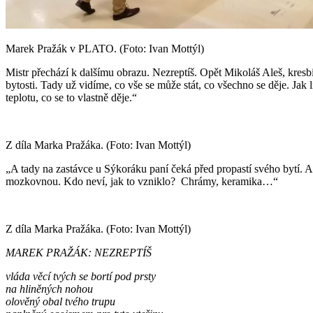
Marek Pražák v PLATO. (Foto: Ivan Mottýl)
Mistr přechází k dalšímu obrazu. Nezreptíš. Opět Mikoláš Aleš, kresb
bytosti. Tady už vidíme, co vše se může stát, co všechno se děje. Jak li
teplotu, co se to vlastně děje.“
Z díla Marka Pražáka. (Foto: Ivan Mottýl)
„A tady na zastávce u Sýkoráku paní čeká před propastí svého bytí. A
mozkovnou. Kdo neví, jak to vzniklo?
Chrámy, keramika…“
Z díla Marka Pražáka. (Foto: Ivan Mottýl)
MAREK PRAŽÁK:
NEZREPTÍŠ
vláda věcí tvých se bortí pod prsty
na hliněných nohou
olověný obal tvého trupu