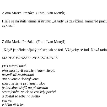
Z díla Marka Pražáka. (Foto: Ivan Mottýl)
Hraje se na stále temnější strunu: „A tady už zavážíme, kamarád pra
cyklus.“
Z díla Marka Pražáka. (Foto: Ivan Mottýl)
„Když je někde nějaký průser, tak se fotí. Vždycky se fotí.
Nová radni
MAREK PRAŽÁK:
NEZESTÁRNEŠ
jdeš mladý ulicí
přes most bytí zasažen jedem života
nesmíš už zestárnout!
ani o vous o šedivý vous
spása se žene průvanem slov
ty bezvěrec stojíš na piedestalu
sestrojeném ze všeho cos kdy pozřel
a dostal ze sebe na světlo
ven ven
v běhu těch let