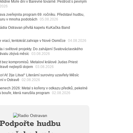
klidné Moře dní v Barevné továrně: Pestrost s pevným
6
.2026
ncert legendárních Judas Priest se blíží. Zbývá jen
va zveřejnila program 69. ročníku. Představí hudbu,
esítek posledních vstupenek
raturu v mnoha podobách
05.08.2026
6
Rádia Ostravan přivítá kapelu KuKačka Band
mřela ostravská baletka Vlasta Pavelcová,
Ceny Thálie za celoživotní mistrovství
e vrací, tentokrát zahraje v Nové Osmičce
04.08.2026
dná Čeladná nabídne Olympic, Langerovou i
 návštěvníci nově zaplatí už jen pomocí čipů
ta i světové projekty. Do zahájení Svatováclavského
tivalu zbývá měsíc
03.08.2026
6
ěvačka Tanja vydala nové EP Plamen
t bez kompromisů. Metaloví králové Judas Priest
VIDEO
stravě nejlepší dojem
03.08.2026
6
o! Ať žije Litva!“ Literární suroviny uzavřely Měsíc
pela Midnight v Rádiu Ostravan: Od minulého roku
ení v Ostravě
02.08.2026
adovali naši show
AUDIO
menech 2026: Metal s kořeny v odkazu předků, pekelné
6
á bouře, která narušila program
02.08.2026
 Novou Osmičku míří Bára Zmeková Trio. Výrazná
eské alternativní scény zahraje ve Frýdku-Místku
stem živého vysílání Rádia Ostravan bude herec
ban
6
Podpořte hudbu
ěrkovna Open Music: Klubová scéna na festivalu
huta i Beatles