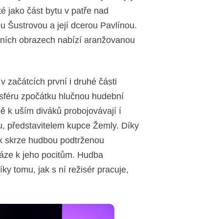
aké jako část bytu v patře nad
Šustrovou a její dcerou Pavlínou.
štních obrazech nabízí aranžovanou
 začátcích první i druhé části
osféru zpočátku hlučnou hudební
ně k uším diváků probojovávají í
, představitelem kupce Žemly. Díky
ák skrze hudbou podtrženou
áze k jeho pocitům. Hudba
íky tomu, jak s ní režisér pracuje,