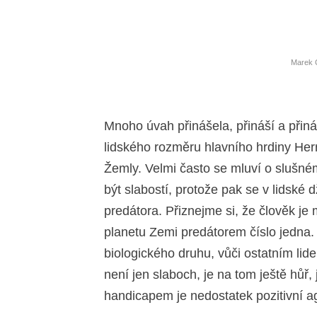
Marek C
Mnoho úvah přinášela, přináší a přiná
lidského rozměru hlavního hrdiny He
Žemly. Velmi často se mluví o slušné
být slabostí, protože pak se v lidské 
predátora. Přiznejme si, že člověk je
planetu Zemi predátorem číslo jedna. A
biologického druhu, vůči ostatním l
není jen slaboch, je na tom ještě hůř
handicapem je nedostatek pozitivní ag