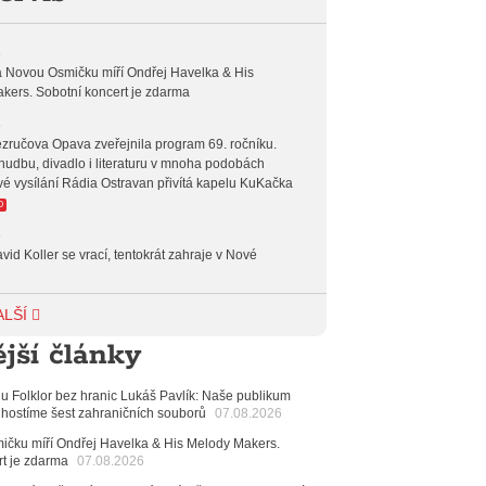
6
 Novou Osmičku míří Ondřej Havelka & His
kers. Sobotní koncert je zdarma
6
zručova Opava zveřejnila program 69. ročníku.
hudbu, divadlo i literaturu v mnoha podobách
vé vysílání Rádia Ostravan přivítá kapelu KuKačka
O
6
vid Koller se vrací, tentokrát zahraje v Nové
6
ALŠÍ
achetka, Katta i světové projekty. Do zahájení
jší články
avského hudebního festivalu zbývá měsíc
6
alu Folklor bez hranic Lukáš Pavlík: Naše publikum
 Ostravy se vrací britští Modestep, vystoupí v
 hostíme šest zahraničních souborů
07.08.2026
v klubu Barrák
VIDEO
měvné historky ze života ostravské kapely Verše:
čku míří Ondřej Havelka & His Melody Makers.
nutých baterek až po kuriózní krádež kláves
rt je zdarma
07.08.2026