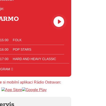
je:
ARMO
 15:00
FOLK
 16:00
POP STARS
 17:00
HARD AND HEAVY CLASSIC
 18:00
HARD AND HEAVY CROSSOVER
OGRAM
 20:00
INDEPENDENT
e si mobilní aplikaci Rádio Ostravan:
 23:00
VEČERNÍ MIX
 00:00
POTICHU
ervis