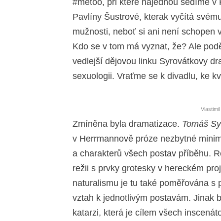
#metoo, při které najednou sedíme v
Pavlíny Šustrové, kterak vyčítá svém
mužnosti, neboť si ani není schopen vz
Kdo se v tom má vyznat, že? Ale podě
vedlejší dějovou linku Syrovátkovy dr
sexuologii. Vraťme se k divadlu, ke k
Vlastimi
Zmíněna byla dramatizace.
Tomáš Sy
v Herrmannově próze nezbytné minimu
a charakterů všech postav příběhu. 
režii s prvky grotesky v hereckém pro
naturalismu je tu také poměřována s p
vztah k jednotlivým postavám. Jinak b
katarzi, která je cílem všech inscená