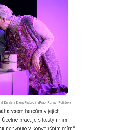
imil Burda a Dana Fialková. (Foto: Roman Polášek)
há všem hercům v jejich
. Účelně pracuje s kostýmním
išti pohybuje v konvenčním mírně