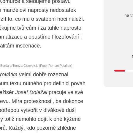
 Komůrce a sledujeme postavu
u manželovi naprostý nedostatek
na t
ít to, co mu o svatební noci náleží.
kujme tvůrcům i za tuhle naprosto
amatizace a opustíme filozofování i
valitám inscenace.
l Burda a Tereza Cisovská. (Foto: Roman Polášek)
rovátka
velmi dobře rozeznal
m textu nutného pro definici povah
Režisér
Josef Doležal
pracuje ve své
jevu. Míra grotesknosti, ba dokonce
otřebou vytvořit v divákově duši
y totiž nemohlo dojít k oné kýžené
torů. Každý, kdo pozorně zhlédne