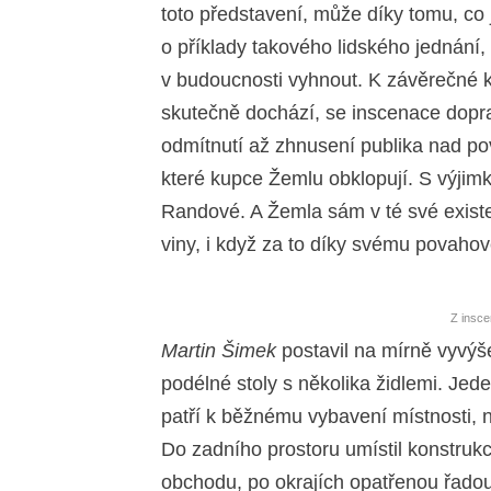
toto představení, může díky tomu, co 
o příklady takového lidského jednání
v budoucnosti vyhnout. K závěrečné ka
skutečně dochází, se inscenace dopr
odmítnutí až zhnusení publika nad po
které kupce Žemlu obklopují. S výjim
Randové. A Žemla sám v té své existen
viny, i když za to díky svému povah
Z insc
Martin Šimek
postavil na mírně vyvýš
podélné stoly s několika židlemi. Jede
patří k běžnému vybavení místnosti, na
Do zadního prostoru umístil konstrukci
obchodu, po okrajích opatřenou řadou m