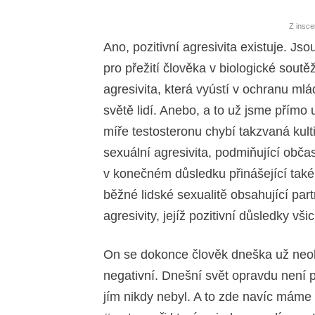
Z insc
Ano, pozitivní agresivita existuje. Js
pro přežití člověka v biologické sout
agresivita, která vyústí v ochranu mlá
světě lidí. Anebo, a to už jsme přímo
míře testosteronu chybí takzvaná kult
sexuální agresivita, podmiňující občas
v konečném důsledku přinášející tak
běžné lidské sexualitě obsahující par
agresivity, jejíž pozitivní důsledky vši
On se dokonce člověk dneška už neobe
negativní. Dnešní svět opravdu není
jím nikdy nebyl. A to zde navíc mám