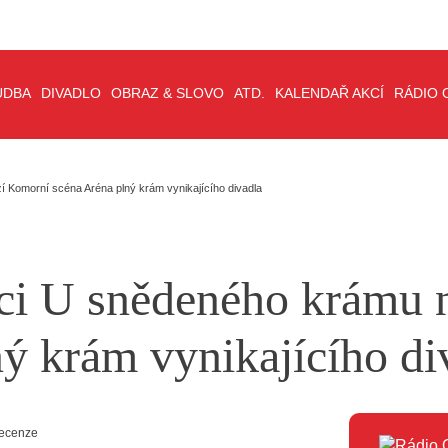
UDBA
DIVADLO
OBRAZ & SLOVO
ATD.
KALENDAŘ AKCÍ
RÁDIO 
 Komorní scéna Aréna plný krám vynikajícího divadla
ci U snědeného krámu 
ý krám vynikajícího di
ecenze