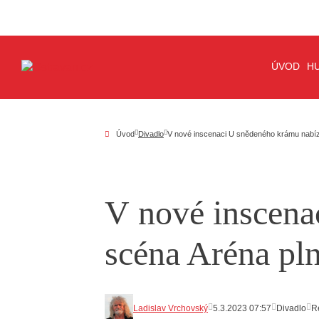
ÚVOD
H
Úvod
Divadlo
V nové inscenaci U snědeného krámu nabízí
V nové inscena
scéna Aréna pln
Ladislav Vrchovský
5.3.2023 07:57
Divadlo
R