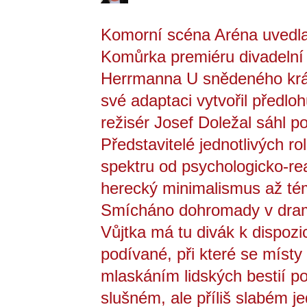
Komorní scéna Aréna uvedla
Komůrka premiéru divadelní
Herrmanna U snědeného kr
své adaptaci vytvořil předlo
režisér Josef Doležal sáhl p
Představitelé jednotlivých ro
spektru od psychologicko-rea
herecký minimalismus až té
Smícháno dohromady v dram
Vůjtka má tu divák k dispozi
podívané, při které se míst
mlaskáním lidských bestií po
slušném, ale příliš slabém je