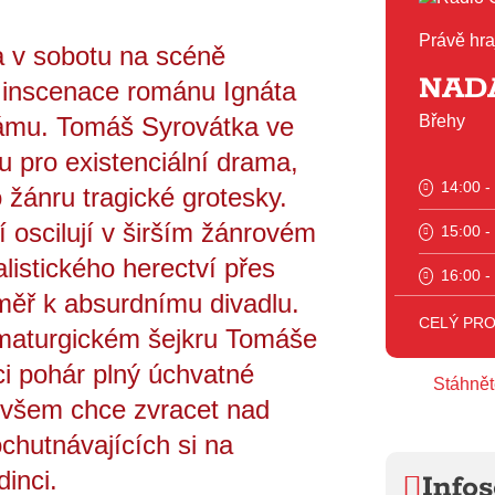
Právě hra
 v sobotu na scéně
NAD
 inscenace románu Ignáta
ámu. Tomáš Syrovátka ve
Břehy
hu pro existenciální drama,
14:00 -
o žánru tragické grotesky.
lí oscilují v širším žánrovém
15:00 -
listického herectví přes
16:00 -
měř k absurdnímu divadlu.
17:00 -
CELÝ PR
aturgickém šejkru Tomáše
18:00 -
ci pohár plný úchvatné
Stáhnět
y všem chce zvracet nad
20:00 -
chutnávajících si na
23:00 -
dinci.
Infos