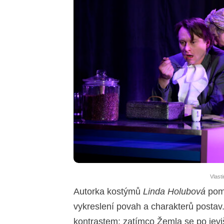
Vlast
Autorka kostýmů
Linda Holubová
pomá
vykreslení povah a charakterů postav
kontrastem: zatímco Žemla se po jev