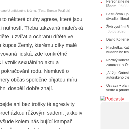
Personálně ne
řádem
28.07.202
06.08
enace U snědeného krámu. (Foto: Roman Polášek)
15:51
Ko
Bezručova Opa
několik d
ou to některé druhy agrese, které jsou
divadlo i lite
27.07.202
Živé vysílání 
ěži nutností. Třeba takzvaná mateřská
20:44
Ze
05.08.2026
držitelka 
děte u zvířat a ochranu dítěte ve
David Koller s
10:06
La
 u kupce Žemly, kterému díky malé
Kirschner,
Plachetka, Kat
hudebního fes
ivovaná lidská, zde konkrétně
24.07.202
17:06
Zp
Poctivý koncer
 i vznik sexuálního aktu a
zanechali v O
22.07.202
é pokračování rodu. Nemluvě o
„Ať žije Grónsk
10:02
Ka
autorského čt
jsme upgr
tnery občas společně přijatou míru
Ostrava v pla
21.07.202
chni dospělí dobře znají.
vedro a prudk
20:09
Na
osobnost č
14:01
Ho
jde ani bez trošky té agresivity
Dušan Ur
 procházkou růžovým sadem, jakkoliv
20.07.202
e všude kolem nás bující kampaň
10:03
Št
nabídne Kr