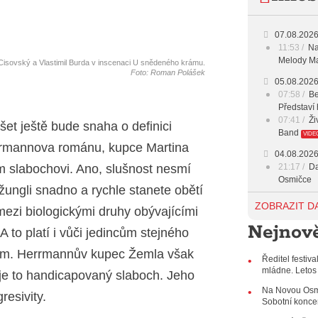
07.08.202
11:53
Na
Melody Ma
isovský a Vlastimil Burda v inscenaci U snědeného krámu.
Foto: Roman Polášek
05.08.202
07:58
Be
Představí 
07:41
Ži
šet ještě bude snaha o definici
Band
VIDE
rrmannova románu, kupce Martina
04.08.202
m slabochovi. Ano, slušnost nesmí
21:17
Da
Osmičce
džungli snadno a rychle stanete obětí
03.08.202
ZOBRAZIT D
 mezi biologickými druhy obývajícími
12:45
Pl
Nejnově
Svatovácl
 to platí i vůči jedincům stejného
29.07.202
idem. Herrmannův kupec Žemla však
Ředitel festiv
11:00
Do
mládne. Letos
, je to handicapovaný slaboch. Jeho
listopadu 
10:33
Ús
Na Novou Osmi
resivity.
Od zapome
Sobotní konce
AUDIO