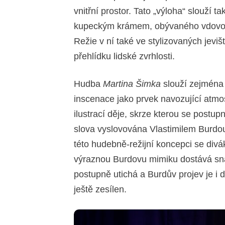
vnitřní prostor. Tato „výloha“ slouží t
kupeckým krámem, obývaného vdovou 
Režie v ní také ve stylizovaných jevi
přehlídku lidské zvrhlosti.
Hudba
Martina Šimka
slouží zejména v
inscenace jako prvek navozující atm
ilustrací děje, skrze kterou se postup
slova vyslovována Vlastimilem Burdou
této hudebně-režijní koncepci se div
výraznou Burdovu mimiku dostává sn
postupně utichá a Burdův projev je i d
ještě zesílen.