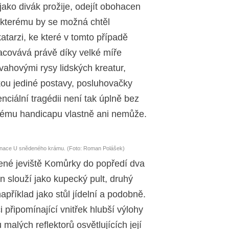
jako divák prožije, odejít obohacen
, kterému by se možná chtěl
tarzi, ke které v tomto případě
acovává právě díky velké míře
vahovými rysy lidských kreatur,
kou jediné postavy, posluhovačky
ciální tragédii není tak úplně bez
ovému handicapu vlastně ani nemůže.
enace U snědeného krámu. (Foto: Roman Polášek)
ené jeviště Komůrky do popředí dva
n slouží jako kupecký pult, druhý
příklad jako stůl jídelní a podobně.
 připomínající vnitřek hlubší výlohy
alých reflektorů osvětlujících její