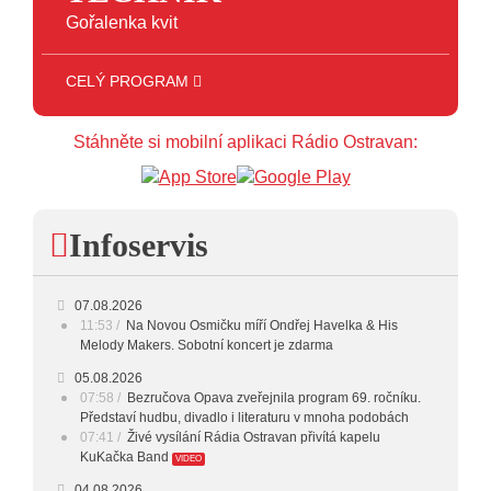
Gořalenka kvit
CELÝ PROGRAM
05:00 - 09:00
FOLKLOR
09:00 - 11:00
DOPOLEDNÍ MIX
Stáhněte si mobilní aplikaci Rádio Ostravan:
11:00 - 12:00
HITPARÁDA
12:00 - 16:00
ART
Infoservis
16:00 - 17:00
HODINA S MARIÍ
07.08.2026
17:00 - 18:00
HODINA S VĚRKOU
11:53
Na Novou Osmičku míří Ondřej Havelka & His
Melody Makers. Sobotní koncert je zdarma
18:00 - 19:00
HODINA S JARKEM
05.08.2026
19:00 - 20:00
FOLK
07:58
Bezručova Opava zveřejnila program 69. ročníku.
Představí hudbu, divadlo i literaturu v mnoha podobách
07:41
20:00 - 23:00
Živé vysílání Rádia Ostravan přivítá kapelu
VEČERNÍ MIX
KuKačka Band
VIDEO
23:00 - 00:00
POTICHU
04.08.2026