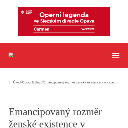
Úvod
Obraz & Slovo
Emancipovaný rozměr ženské existence v obrazech Simony Ticháčkové na Dole Michal
Emancipovaný rozměr
ženské existence v