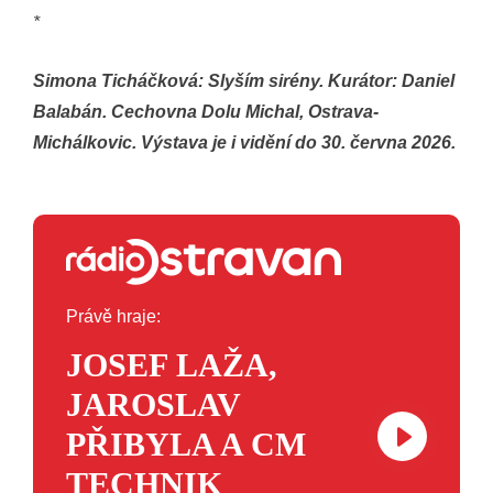
*
Simona Ticháčková: Slyším sirény. Kurátor: Daniel
Balabán. Cechovna Dolu Michal, Ostrava-
Michálkovic. Výstava je i vidění do 30. června 2026.
Právě hraje:
JOSEF LAŽA,
JAROSLAV
PŘIBYLA A CM
TECHNIK