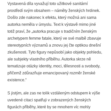
Vystavená díla vyvažují toto užitkové sanitární
prostředí svým obsahem – náměty ženských hrdinek.
Došlo zde nakonec k efektu, který možná ani sama
autorka neměla v úmyslu. Text k výstavě mimo jiné
totiž praví, že „autorka pracuje s tradičním ženským
archetypem femme fatale, který ve své malbě zbavuje
stereotypních významů a znovu jej čte optikou dnešní
zkušenosti. Tyto figury nepůsobí jako objekty pohledu,
ale subjekty vlastního příběhu. Autorka skrze ně
tematizuje otázky identity, moci, tělesnosti a svobody,
přičemž zdůrazňuje emancipovaný rozměr ženské
existence.“
S jistým, ale zas ne tolik vzdáleným odstupem k výše
uvedené citaci spatřuji v zobrazených ženských
figurách příběhy, které by se mnohem víc mohly