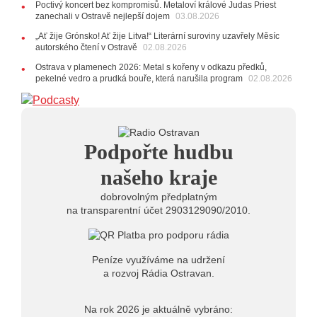
Poctivý koncert bez kompromisů. Metaloví králové Judas Priest
22.07.2026
zanechali v Ostravě nejlepší dojem
03.08.2026
10:02
Kapela Midnight v Rádiu Ostravan: Od minulého
„Ať žije Grónsko! Ať žije Litva!“ Literární suroviny uzavřely Měsíc
roku jsme upgradovali naši show
AUDIO
autorského čtení v Ostravě
02.08.2026
21.07.2026
Ostrava v plamenech 2026: Metal s kořeny v odkazu předků,
20:09
Na Novou Osmičku míří Bára Zmeková Trio.
pekelné vedro a prudká bouře, která narušila program
02.08.2026
Výrazná osobnost české alternativní scény zahraje ve
Frýdku-Místku
14:01
Hostem živého vysílání Rádia Ostravan bude
herec Dušan Urban
20.07.2026
Podpořte hudbu
10:03
Štěrkovna Open Music: Klubová scéna na festivalu
nabídne Krhuta i Beatles
našeho kraje
dobrovolným předplatným
na transparentní účet 2903129090/2010.
Peníze využíváme na udržení
a rozvoj Rádia Ostravan.
Na rok 2026 je aktuálně vybráno: