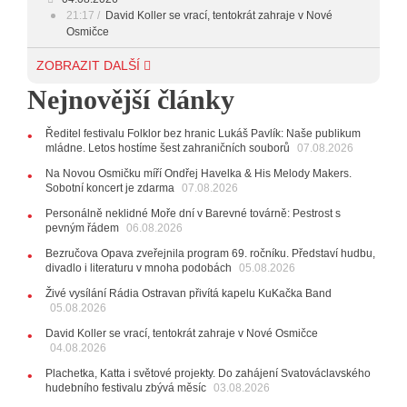
21:17
David Koller se vrací, tentokrát zahraje v Nové
Osmičce
03.08.2026
ZOBRAZIT DALŠÍ
12:45
Plachetka, Katta i světové projekty. Do zahájení
Nejnovější články
Svatováclavského hudebního festivalu zbývá měsíc
29.07.2026
Ředitel festivalu Folklor bez hranic Lukáš Pavlík: Naše publikum
11:00
Do Ostravy se vrací britští Modestep, vystoupí v
mládne. Letos hostíme šest zahraničních souborů
07.08.2026
listopadu v klubu Barrák
VIDEO
10:33
Úsměvné historky ze života ostravské kapely
Na Novou Osmičku míří Ondřej Havelka & His Melody Makers.
Verše: Od zapomenutých baterek až po kuriózní krádež
Sobotní koncert je zdarma
07.08.2026
kláves
AUDIO
Personálně neklidné Moře dní v Barevné továrně: Pestrost s
pevným řádem
28.07.2026
06.08.2026
15:51
Koncert legendárních Judas Priest se blíží. Zbývá
Bezručova Opava zveřejnila program 69. ročníku. Představí hudbu,
jen několik desítek posledních vstupenek
divadlo i literaturu v mnoha podobách
05.08.2026
27.07.2026
Živé vysílání Rádia Ostravan přivítá kapelu KuKačka Band
20:44
Zemřela ostravská baletka Vlasta Pavelcová,
05.08.2026
držitelka Ceny Thálie za celoživotní mistrovství
David Koller se vrací, tentokrát zahraje v Nové Osmičce
10:06
Ladná Čeladná nabídne Olympic, Langerovou i
04.08.2026
Kirschner, návštěvníci nově zaplatí už jen pomocí čipů
Plachetka, Katta i světové projekty. Do zahájení Svatováclavského
24.07.2026
hudebního festivalu zbývá měsíc
03.08.2026
17:06
Zpěvačka Tanja vydala nové EP Plamen
VIDEO