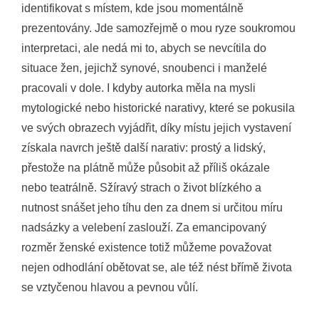
identifikovat s místem, kde jsou momentálně
prezentovány. Jde samozřejmě o mou ryze soukromou
interpretaci, ale nedá mi to, abych se nevcítila do
situace žen, jejichž synové, snoubenci i manželé
pracovali v dole. I kdyby autorka měla na mysli
mytologické nebo historické narativy, které se pokusila
ve svých obrazech vyjádřit, díky místu jejich vystavení
získala navrch ještě další narativ: prostý a lidský,
přestože na plátně může působit až příliš okázale
nebo teatrálně. Sžíravý strach o život blízkého a
nutnost snášet jeho tíhu den za dnem si určitou míru
nadsázky a velebení zaslouží. Za emancipovaný
rozměr ženské existence totiž můžeme považovat
nejen odhodlání obětovat se, ale též nést břímě života
se vztyčenou hlavou a pevnou vůlí.