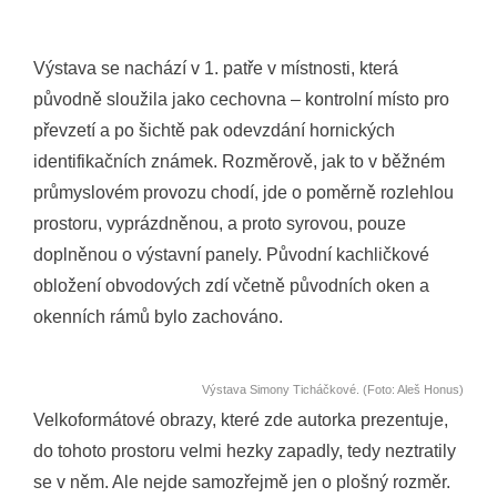
Výstava se nachází v 1. patře v místnosti, která
původně sloužila jako cechovna – kontrolní místo pro
převzetí a po šichtě pak odevzdání hornických
identifikačních známek. Rozměrově, jak to v běžném
průmyslovém provozu chodí, jde o poměrně rozlehlou
prostoru, vyprázdněnou, a proto syrovou, pouze
doplněnou o výstavní panely. Původní kachličkové
obložení obvodových zdí včetně původních oken a
okenních rámů bylo zachováno.
Výstava Simony Ticháčkové. (Foto: Aleš Honus)
Velkoformátové obrazy, které zde autorka prezentuje,
do tohoto prostoru velmi hezky zapadly, tedy neztratily
se v něm. Ale nejde samozřejmě jen o plošný rozměr.