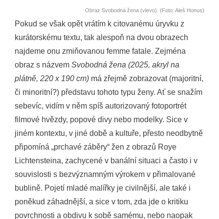
Obraz Svobodná žena (vlevo). (Foto: Aleš Honus)
Pokud se však opět vrátím k citovanému úryvku z
kurátorskému textu, tak alespoň na dvou obrazech
najdeme onu zmiňovanou femme fatale. Zejména
obraz s názvem
Svobodná žena (2025, akryl na
plátně, 220 x 190 cm)
má zřejmě zobrazovat (majoritní,
či minoritní?) představu tohoto typu ženy. Ať se snažím
sebevíc, vidím v něm spíš autorizovaný fotoportrét
filmové hvězdy, popové divy nebo modelky. Sice v
jiném kontextu, v jiné době a kultuře, přesto neodbytně
připomíná „prchavé záběry“ žen z obrazů Roye
Lichtensteina, zachycené v banální situaci a často i v
souvislosti s bezvýznamným výrokem v přimalované
bublině. Pojetí mladé malířky je civilnější, ale také i
poněkud záhadnější, a sice v tom, zda jde o kritiku
povrchnosti a obdivu k sobě samému, nebo naopak