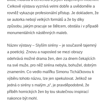
Celkově výstava vyznívá velmi dobře a uvědoměle a
rovněž vykazuje profesionální přístup. Je dokladem, že
se autorka nebojí velkých formátů a že by díky
způsobu, jakým pracuje se štětcem, obstála i v případě
monumentálních nástěnných maleb.
Název výstavy – Slyším sirény – je současně tajemný
a poetický. Znovu a naposled se mezi obrazy
odehrává možné drama žen, den za dnem čekajících
na své muže, pro něž siréna nebyla, bohužel, dobrým
znamením. Co vedlo malířku Simonu Ticháčkovou k
výběru tohoto názvu, lze jen spekulovat. Jelikož se
jedná o sirény s malým „s“, je pravděpodobné, že
příběh hornických žen by tou skutečnou inspirací
nakonce být mohl.