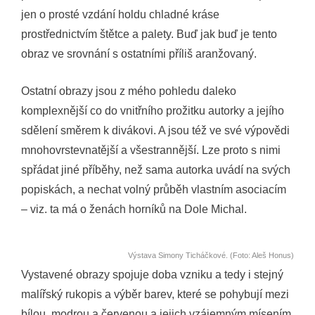
jen o prosté vzdání holdu chladné kráse
prostřednictvím štětce a palety. Buď jak buď je tento
obraz ve srovnání s ostatními příliš aranžovaný.
Ostatní obrazy jsou z mého pohledu daleko
komplexnější co do vnitřního prožitku autorky a jejího
sdělení směrem k divákovi. A jsou též ve své výpovědi
mnohovrstevnatější a všestrannější. Lze proto s nimi
spřádat jiné příběhy, než sama autorka uvádí na svých
popiskách, a nechat volný průběh vlastním asociacím
– viz. ta má o ženách horníků na Dole Michal.
Výstava Simony Ticháčkové. (Foto: Aleš Honus)
Vystavené obrazy spojuje doba vzniku a tedy i stejný
malířský rukopis a výběr barev, které se pohybují mezi
bílou, modrou a červenou a jejich vzájemným mísením.