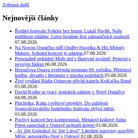
Zobrazit další
Nejnovější články
Ředitel festivalu Folklor bez hranic Lukáš Pavlík: Naše
publikum mládne. Letos hostíme šest zahraničních souborů
07.08.2026
Na Novou Osmičku míří Ondřej Havelka & His Melody
Makers. Sobotní koncert je zdarma
07.08.2026
Personálně neklidné Moře dní v Barevné továrně: Pestrost s
pevným řádem
06.08.2026
Bezručova Opava zveřejnila program 69. ročníku. Představí
hudbu, divadlo i literaturu v mnoha podobách
05.08.2026
Živé vysílání Rádia Ostravan přivítá kapelu KuKačka Band
05.08.2026
David Koller se vrací, tentokrát zahraje v Nové Osmičce
04.08.2026
Plachetka, Katta i světové projekty. Do zahájení
Svatováclavského hudebního festivalu zbývá měsíc
03.08.2026
Poctivý koncert bez kompromisů. Metaloví králové Judas
Priest zanechali v Ostravě nejlepší dojem
03.08.2026
„Ať žije Grónsko! Ať žije Litva!“ Literární suroviny uzavřely
Měsíc autorského čtení v Ostravě
02.08.2026