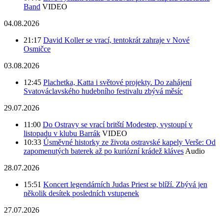
Band
VIDEO
04.08.2026
21:17
David Koller se vrací, tentokrát zahraje v Nové
Osmičce
03.08.2026
12:45
Plachetka, Katta i světové projekty. Do zahájení
Svatováclavského hudebního festivalu zbývá měsíc
29.07.2026
11:00
Do Ostravy se vrací britští Modestep, vystoupí v
listopadu v klubu Barrák
VIDEO
10:33
Úsměvné historky ze života ostravské kapely Verše: Od
zapomenutých baterek až po kuriózní krádež kláves
Audio
28.07.2026
15:51
Koncert legendárních Judas Priest se blíží. Zbývá jen
několik desítek posledních vstupenek
27.07.2026