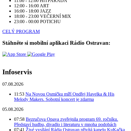
11:00 - 12:00
HITPARÁDA
12:00 - 16:00
ART
16:00 - 18:00
JAZZ
18:00 - 23:00
VEČERNÍ MIX
23:00 - 00:00
POTICHU
CELÝ PROGRAM
Stáhněte si mobilní aplikaci Rádio Ostravan:
Infoservis
07.08.2026
11:53
Na Novou Osmičku míří Ondřej Havelka & His
Melody Makers. Sobotní koncert je zdarma
05.08.2026
07:58
Bezručova Opava zveřejnila program 69. ročníku.
Představí hudbu, divadlo i literaturu v mnoha podobách
07:41
Živé vysílání Rádia Ostravan přivítá kapelu KuKačka