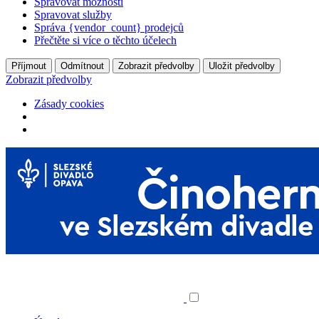
Spravovat možnosti
Spravovat služby
Správa {vendor_count} prodejců
Přečtěte si více o těchto účelech
Příjmout
Odmítnout
Zobrazit předvolby
Uložit předvolby
Zobrazit předvolby
Zásady cookies