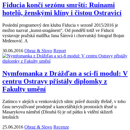
Fiducia končí sezónu smrští: Ruinami
hotelů, ženskými klíny i čistou Ostravicí
Poslední programový den klubu Fiducia v sezoně 2015/2016 je
možno nazvat „kunst-uragánem“. Od pondělí totiž ve Fiducii
vystavuje pražská malířka Jana Šárová i chorvatský fotograf Bojan
Mrđenović. A
30.06.2016
Obraz & Slovo
Report
Nymfomanka z Drážďan a sci-fi modul: V
centru Ostravy přistály diplomky z
Fakulty umění
Zatímco v alejích u venkovských silnic právě dozrály třešně, v toho
času nevyužívané prodejně a kancelářských prostorách těsně u
Masarykova náměstí (Dlouhá 6) je od pátku k vidění sklizeň
letošních
25.06.2016
Obraz & Slovo
Recenze