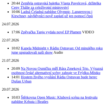
20:44
Zemřela ostravská baletka Vlasta Pavelcová, držitelka
Ceny Thálie za celoživotní mistrovství
10:06
Ladná Čeladná nabídne Olympic, Langerovou i
Kirschner, návštěvníci nově zaplatí už jen pomocí čipů
24.07.2026
17:06
Zpěvačka Tanja vydala nové EP Plamen
VIDEO
22.07.2026
10:02
Kapela Midnight v Rádiu Ostravan: Od minulého roku
jsme upgradovali naši show
Audio
21.07.2026
20:09
Na Novou Osmičku míří Bára Zmeková Trio. Výrazná
osobnost české alternativní scény zahraje ve Frýdku-Místku
14:01
Hostem živého vysílání Rádia Ostravan bude herec
Dušan Urban
20.07.2026
10:03
Štěrkovna Open Music: Klubová scéna na festivalu
nabídne Krhuta i Beatles