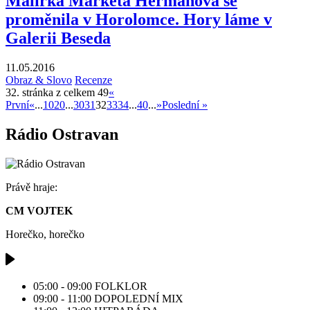
Malířka Markéta Hermanová se
proměnila v Horolomce. Hory láme v
Galerii Beseda
11.05.2016
Obraz & Slovo
Recenze
32. stránka z celkem 49
«
První
«
...
10
20
...
30
31
32
33
34
...
40
...
»
Poslední »
Rádio Ostravan
Právě hraje:
CM VOJTEK
Horečko, horečko
05:00 - 09:00
FOLKLOR
09:00 - 11:00
DOPOLEDNÍ MIX