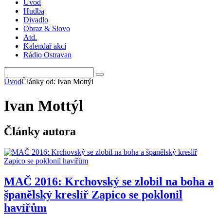
Úvod
Hudba
Divadlo
Obraz & Slovo
Atd.
Kalendař akcí
Rádio Ostravan
Úvod
Články od: Ivan Mottýl
Ivan Mottýl
Články autora
MAČ 2016: Krchovský se zlobil na boha a
španělský kreslíř Zapico se poklonil
havířům