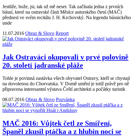
Jestliže, bože, jsi, tak už mě neser. Tak začínala jedna z prvních
básní, které na ostravské části Měsíce autorského čtení (MAČ)
přednesl ve svém recitálu J. H. Krchovský. Na legendu básnického
unde
11.07.2016
Obraz & Slovo
Report
Jak Ostraváci okupovali v prvé polovině
20. století jadranské pláže
Tohle je povinná zastávka všech obyvatel Ostravy, kteří se chystají
na dovolenou do Chorvatska. V Domě umění je totiž právě pro ně
připravena interesantní výstava Čeští architekti a počátky turistik
08.07.2016
Obraz & Slovo
Pozvánka
MAČ 2016: Vůjtek četl ze Smíření,
Španěl zkusil ptáčka a z hlubin noci se