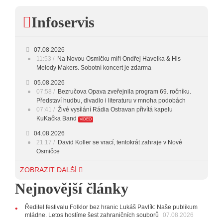
23:00 - 00:00
POTICHU
Infoservis
07.08.2026
11:53
Na Novou Osmičku míří Ondřej Havelka & His
Melody Makers. Sobotní koncert je zdarma
05.08.2026
07:58
Bezručova Opava zveřejnila program 69. ročníku.
Představí hudbu, divadlo i literaturu v mnoha podobách
07:41
Živé vysílání Rádia Ostravan přivítá kapelu
KuKačka Band
VIDEO
04.08.2026
21:17
David Koller se vrací, tentokrát zahraje v Nové
Osmičce
03.08.2026
ZOBRAZIT DALŠÍ
12:45
Plachetka, Katta i světové projekty. Do zahájení
Nejnovější články
Svatováclavského hudebního festivalu zbývá měsíc
29.07.2026
Ředitel festivalu Folklor bez hranic Lukáš Pavlík: Naše publikum
11:00
Do Ostravy se vrací britští Modestep, vystoupí v
mládne. Letos hostíme šest zahraničních souborů
07.08.2026
listopadu v klubu Barrák
VIDEO