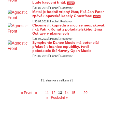
bude kasovní trhák
VIDEO
31.07.2019
Hudba
Rozhovor
Metal je hodně vtipný žánr, říká Jan Pater,
zpěvák opavské kapely Ghostface
VIDEO
30.07.2019
Hudba
Rozhovor
Chceme jít kupředu a moc se neopakovat,
říká Patrik Kohut z pořadatelského týmu
Ostravy v plamenech
25.07.2019
Hudba
Rozhovor
Symphonic Dance Music má potenciál
překročit hranice republiky, tvrdí
pořadatelé Štěrkovny Open Music
23.07.2019
Hudba
Rozhovor
13. stránka z celkem 23
« První
«
...
11
12
13
14
15
...
20
...
»
Poslední »