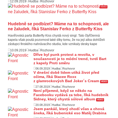
12.09.2019
Hudba
Rozhovor
VIDEO
Hudebně se podbízet? Máme na to schopnosti, ale
ne žaludek, říká Stanislav Ferko z Butterfly Kiss
Havířovská parta Butterfly Kiss chystá nový singl. Tato čtyřčlenná
kapela však poutá pozornost také díky tomu, že na její alba dohlíželi
zástupci finského nahrávacího studia, kde vznikaly desky kape
10.09.2019
Hudba
Rozhovor
Dříve byl punk protest a revolta, v
současnosti je to módní trend, tvrdí Bart
z kapely Proti směru
06.09.2019
Hudba
Rozhovor
V dnešní době lidem utíká život před
očima, říká Stacee Roxx
z glamrockových Bad Joker´s Cream
VIDEO
27.08.2019
Hudba
Rozhovor
Není příjemné, když se někdo na
Facebooku vydává za tebe, říká hudebník
Sidney, který chystá sólové album
VIDEO
20.08.2019
Hudba
Rozhovor
Jsem pankáč, který chodí včas a chová
šneka, říká bubenické eso Matěj Drabina