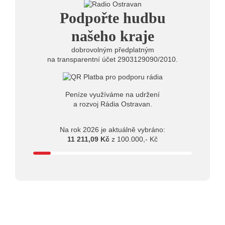
20.07.2026
Podpořte hudbu
10:03
Štěrkovna Open Music: Klubová scéna na festivalu
nabídne Krhuta i Beatles
našeho kraje
dobrovolným předplatným
na transparentní účet 2903129090/2010.
Peníze využíváme na udržení
a rozvoj Rádia Ostravan.
Na rok 2026 je aktuálně vybráno:
11 211,09 Kč
z 100.000,- Kč