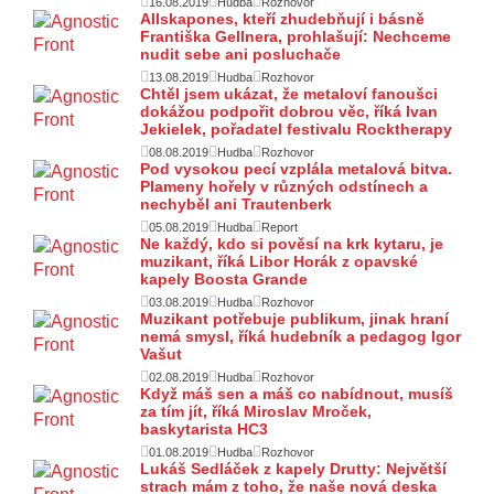
16.08.2019
Hudba
Rozhovor
Allskapones, kteří zhudebňují i básně
Františka Gellnera, prohlašují: Nechceme
nudit sebe ani posluchače
13.08.2019
Hudba
Rozhovor
Chtěl jsem ukázat, že metaloví fanoušci
dokážou podpořit dobrou věc, říká Ivan
Jekielek, pořadatel festivalu Rocktherapy
08.08.2019
Hudba
Rozhovor
Pod vysokou pecí vzplála metalová bitva.
Plameny hořely v různých odstínech a
nechyběl ani Trautenberk
05.08.2019
Hudba
Report
Ne každý, kdo si pověsí na krk kytaru, je
muzikant, říká Libor Horák z opavské
kapely Boosta Grande
03.08.2019
Hudba
Rozhovor
Muzikant potřebuje publikum, jinak hraní
nemá smysl, říká hudebník a pedagog Igor
Vašut
02.08.2019
Hudba
Rozhovor
Když máš sen a máš co nabídnout, musíš
za tím jít, říká Miroslav Mroček,
baskytarista HC3
01.08.2019
Hudba
Rozhovor
Lukáš Sedláček z kapely Drutty: Největší
strach mám z toho, že naše nová deska