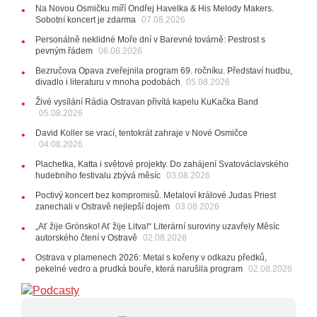
10:33
Úsměvné historky ze života ostravské kapely
Na Novou Osmičku míří Ondřej Havelka & His Melody Makers.
Verše: Od zapomenutých baterek až po kuriózní krádež
Sobotní koncert je zdarma
07.08.2026
kláves
AUDIO
Personálně neklidné Moře dní v Barevné továrně: Pestrost s
pevným řádem
28.07.2026
06.08.2026
15:51
Koncert legendárních Judas Priest se blíží. Zbývá
Bezručova Opava zveřejnila program 69. ročníku. Představí hudbu,
jen několik desítek posledních vstupenek
divadlo i literaturu v mnoha podobách
05.08.2026
27.07.2026
Živé vysílání Rádia Ostravan přivítá kapelu KuKačka Band
20:44
Zemřela ostravská baletka Vlasta Pavelcová,
05.08.2026
držitelka Ceny Thálie za celoživotní mistrovství
David Koller se vrací, tentokrát zahraje v Nové Osmičce
10:06
Ladná Čeladná nabídne Olympic, Langerovou i
04.08.2026
Kirschner, návštěvníci nově zaplatí už jen pomocí čipů
Plachetka, Katta i světové projekty. Do zahájení Svatováclavského
24.07.2026
hudebního festivalu zbývá měsíc
03.08.2026
17:06
Zpěvačka Tanja vydala nové EP Plamen
VIDEO
Poctivý koncert bez kompromisů. Metaloví králové Judas Priest
22.07.2026
zanechali v Ostravě nejlepší dojem
03.08.2026
10:02
Kapela Midnight v Rádiu Ostravan: Od minulého
„Ať žije Grónsko! Ať žije Litva!“ Literární suroviny uzavřely Měsíc
roku jsme upgradovali naši show
AUDIO
autorského čtení v Ostravě
02.08.2026
21.07.2026
Ostrava v plamenech 2026: Metal s kořeny v odkazu předků,
20:09
Na Novou Osmičku míří Bára Zmeková Trio.
pekelné vedro a prudká bouře, která narušila program
02.08.2026
Výrazná osobnost české alternativní scény zahraje ve
Frýdku-Místku
14:01
Hostem živého vysílání Rádia Ostravan bude
herec Dušan Urban