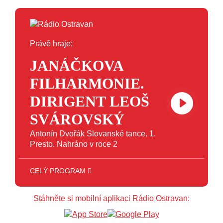
Právě hraje:
JANÁČKOVA
FILHARMONIE.
DIRIGENT LEOŠ
SVÁROVSKÝ
Antonín Dvořák Slovanské tance. 1.
Presto. Nahráno v roce 2
CELÝ PROGRAM
12:00 - 16:00
ART
16:00 - 18:00
JAZZ
Stáhněte si mobilní aplikaci Rádio Ostravan:
18:00 - 23:00
VEČERNÍ MIX