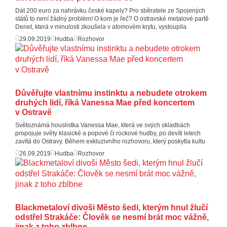
Dát 200 euro za nahrávku české kapely? Pro sběratele ze Spojených
států to není žádný problém! O kom je řeč? O ostravské metalové partě
Denet, která v minulosti zkoušela v atomovém krytu, vystoupila
29.09.2019
Hudba
Rozhovor
Důvěřujte vlastnímu instinktu a nebudete otrokem
druhých lidí, říká Vanessa Mae před koncertem
v Ostravě
Světoznámá houslistka Vanessa Mae, která ve svých skladbách
propojuje světy klasické a popové či rockové hudby, po devíti letech
zavítá do Ostravy. Během exkluzivního rozhovoru, který poskytla kultu
26.09.2019
Hudba
Rozhovor
Blackmetaloví divoši Město šedi, kterým hnul žlučí
odstřel Strakáče: Člověk se nesmí brát moc vážně,
jinak z toho zblbne