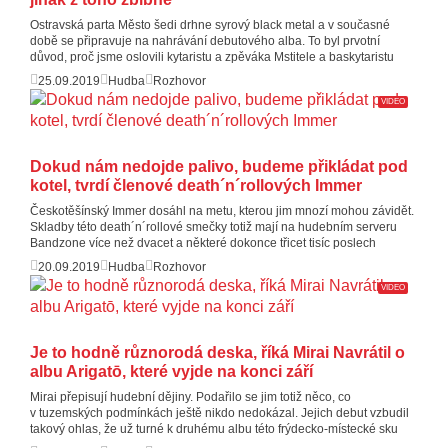
Ostravská parta Město šedi drhne syrový black metal a v současné
době se připravuje na nahrávání debutového alba. To byl prvotní
důvod, proč jsme oslovili kytaristu a zpěváka Mstitele a baskytaristu
25.09.2019
Hudba
Rozhovor
VIDEO
Dokud nám nedojde palivo, budeme přikládat pod
kotel, tvrdí členové death´n´rollových Immer
Českotěšínský Immer dosáhl na metu, kterou jim mnozí mohou závidět.
Skladby této death´n´rollové smečky totiž mají na hudebním serveru
Bandzone více než dvacet a některé dokonce třicet tisíc poslech
20.09.2019
Hudba
Rozhovor
VIDEO
Je to hodně různorodá deska, říká Mirai Navrátil o
albu Arigatō, které vyjde na konci září
Mirai přepisují hudební dějiny. Podařilo se jim totiž něco, co
v tuzemských podmínkách ještě nikdo nedokázal. Jejich debut vzbudil
takový ohlas, že už turné k druhému albu této frýdecko-místecké sku