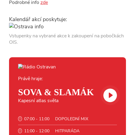
Podrobné info
zde
Kalendář akcí poskytuje:
Vstupenky na vybrané akce k zakoupení na pobočkách
OIS.
Právě hraje:
SOVA & SLAMÁK
Kapesní atlas světa
07:00 - 11:00
DOPOLEDNÍ MIX
11:00 - 12:00
HITPARÁDA