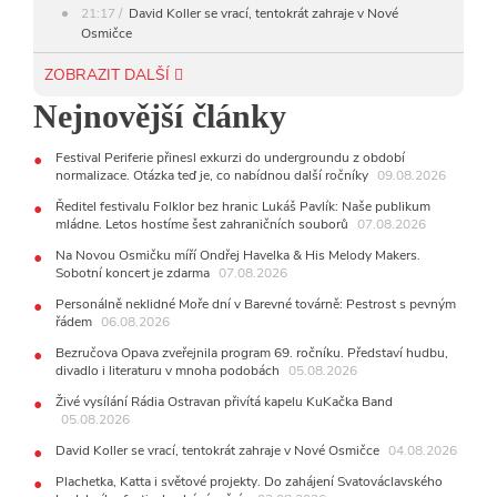
21:17
David Koller se vrací, tentokrát zahraje v Nové
Osmičce
03.08.2026
ZOBRAZIT DALŠÍ
12:45
Plachetka, Katta i světové projekty. Do zahájení
Nejnovější články
Svatováclavského hudebního festivalu zbývá měsíc
29.07.2026
Festival Periferie přinesl exkurzi do undergroundu z období
11:00
Do Ostravy se vrací britští Modestep, vystoupí v
normalizace. Otázka teď je, co nabídnou další ročníky
09.08.2026
listopadu v klubu Barrák
VIDEO
10:33
Úsměvné historky ze života ostravské kapely Verše:
Ředitel festivalu Folklor bez hranic Lukáš Pavlík: Naše publikum
Od zapomenutých baterek až po kuriózní krádež kláves
mládne. Letos hostíme šest zahraničních souborů
07.08.2026
AUDIO
Na Novou Osmičku míří Ondřej Havelka & His Melody Makers.
Sobotní koncert je zdarma
28.07.2026
07.08.2026
15:51
Koncert legendárních Judas Priest se blíží. Zbývá
Personálně neklidné Moře dní v Barevné továrně: Pestrost s pevným
jen několik desítek posledních vstupenek
řádem
06.08.2026
27.07.2026
Bezručova Opava zveřejnila program 69. ročníku. Představí hudbu,
20:44
Zemřela ostravská baletka Vlasta Pavelcová,
divadlo i literaturu v mnoha podobách
05.08.2026
držitelka Ceny Thálie za celoživotní mistrovství
Živé vysílání Rádia Ostravan přivítá kapelu KuKačka Band
10:06
Ladná Čeladná nabídne Olympic, Langerovou i
05.08.2026
Kirschner, návštěvníci nově zaplatí už jen pomocí čipů
David Koller se vrací, tentokrát zahraje v Nové Osmičce
04.08.2026
24.07.2026
17:06
Zpěvačka Tanja vydala nové EP Plamen
Plachetka, Katta i světové projekty. Do zahájení Svatováclavského
VIDEO