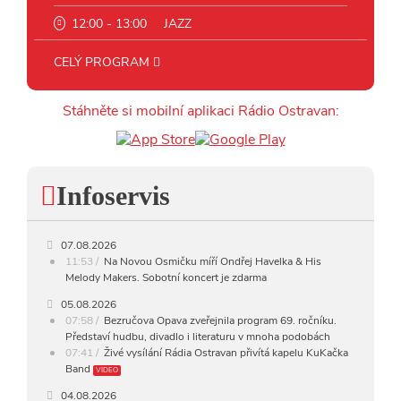
12:00 - 13:00
JAZZ
13:00 - 14:00
BLUES
CELÝ PROGRAM
14:00 - 15:00
FOLK
Stáhněte si mobilní aplikaci Rádio Ostravan:
15:00 - 16:00
POP STARS
16:00 - 17:00
HARD AND HEAVY CLASSIC
Infoservis
HARD AND HEAVY
17:00 - 18:00
CROSSOVER
07.08.2026
18:00 - 20:00
INDEPENDENT
11:53
Na Novou Osmičku míří Ondřej Havelka & His
Melody Makers. Sobotní koncert je zdarma
20:00 - 23:00
VEČERNÍ MIX
05.08.2026
07:58
Bezručova Opava zveřejnila program 69. ročníku.
23:00 - 00:00
POTICHU
Představí hudbu, divadlo i literaturu v mnoha podobách
07:41
Živé vysílání Rádia Ostravan přivítá kapelu KuKačka
Band
VIDEO
04.08.2026