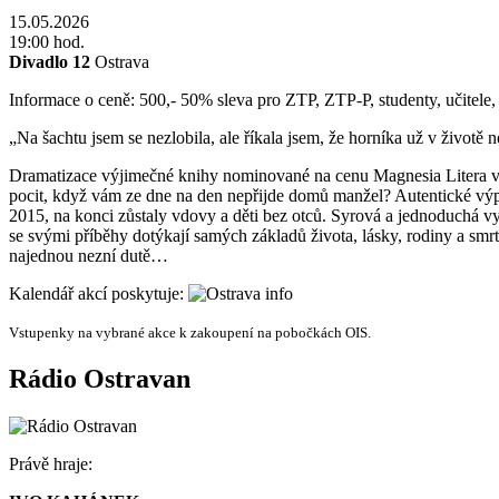
15.05.2026
19:00 hod.
Divadlo 12
Ostrava
Informace o ceně:
500,- 50% sleva pro ZTP, ZTP-P, studenty, učitele,
„Na šachtu jsem se nezlobila, ale říkala jsem, že horníka už v životě n
Dramatizace výjimečné knihy nominované na cenu Magnesia Litera v kat
pocit, když vám ze dne na den nepřijde domů manžel? Autentické výpov
2015, na konci zůstaly vdovy a děti bez otců. Syrová a jednoduchá 
se svými příběhy dotýkají samých základů života, lásky, rodiny a smrti,
najednou nezní dutě…
Kalendář akcí poskytuje:
Vstupenky na vybrané akce k zakoupení na pobočkách OIS.
Rádio Ostravan
Právě hraje: