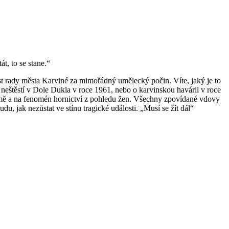
t, to se stane.“
st rady města Karviné za mimořádný umělecký počin. Víte, jaký je to
 neštěstí v Dole Dukla v roce 1961, nebo o karvinskou havárii v roce
emě a na fenomén hornictví z pohledu žen. Všechny zpovídané vdovy
du, jak nezůstat ve stínu tragické události. „Musí se žít dál“