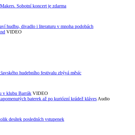
akers. Sobotní koncert je zdarma
aví hudbu, divadlo i literaturu v mnoha podobách
and
VIDEO
áclavského hudebního festivalu zbývá měsíc
du v klubu Barrák
VIDEO
zapomenutých baterek až po kuriózní krádež kláves
Audio
kolik desítek posledních vstupenek