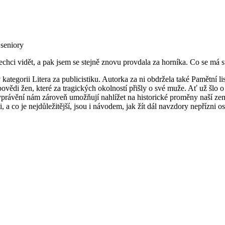
 seniory
echci vidět, a pak jsem se stejně znovu provdala za horníka. Co se má stá
egorii Litera za publicistiku. Autorka za ni obdržela také Pamětní li
ědi žen, které za tragických okolností přišly o své muže. Ať už šlo o
vyprávění nám zároveň umožňují nahlížet na historické proměny naší z
 a co je nejdůležitější, jsou i návodem, jak žít dál navzdory nepřízni osu