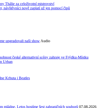
ny Thálie za celoživotní mistrovství
 návštěvníci nově zaplatí už jen pomocí čipů
sme upgradovali naši show
Audio
bnost české alternativní scény zahraje ve Frýdku-Místku
an Urban
ne Krhuta i Beatles
kum mládne. Letos hostíme šest zahraničních souborů
07.08.2026