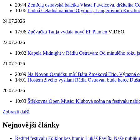
20:44
Zemřela ostravská baletka Vlasta Pavelcová, držitelka Ce
10:06
Ladná Čeladná nabídne Olympic, Langerovou i Kirschner,
24.07.2026
17:06
Zpěvačka Tanja vydala nové EP Plamen
VIDEO
22.07.2026
10:02
Kapela Midnight v Rádiu Ostravan: Od minulého roku j
21.07.2026
20:09
Na Novou Osmičku míří Bára Zmeková Trio. Výrazná oso
14:01
Hostem živého vysílání Rádia Ostravan bude herec Duš
20.07.2026
10:03
Štěrkovna Open Music: Klubová scéna na festivalu nabíd
Zobrazit další
Nejnovější články
Ředitel festivalu Folklor bez hranic Lukáš Pavlík: Naše publi