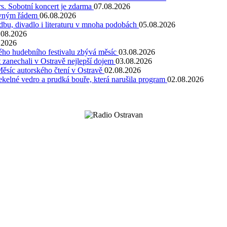
. Sobotní koncert je zdarma
07.08.2026
pevným řádem
06.08.2026
dbu, divadlo i literaturu v mnoha podobách
05.08.2026
.08.2026
.2026
kého hudebního festivalu zbývá měsíc
03.08.2026
 zanechali v Ostravě nejlepší dojem
03.08.2026
Měsíc autorského čtení v Ostravě
02.08.2026
kelné vedro a prudká bouře, která narušila program
02.08.2026