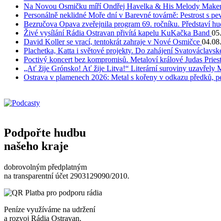
Na Novou Osmičku míří Ondřej Havelka & His Melody Makers
Personálně neklidné Moře dní v Barevné továrně: Pestrost s 
Bezručova Opava zveřejnila program 69. ročníku. Představí hu
Živé vysílání Rádia Ostravan přivítá kapelu KuKačka Band
05
David Koller se vrací, tentokrát zahraje v Nové Osmičce
04.08
Plachetka, Katta i světové projekty. Do zahájení Svatováclavs
Poctivý koncert bez kompromisů. Metaloví králové Judas Priest
„Ať žije Grónsko! Ať žije Litva!“ Literární suroviny uzavřely 
Ostrava v plamenech 2026: Metal s kořeny v odkazu předků, pe
Podpořte hudbu
našeho kraje
dobrovolným předplatným
na transparentní účet 2903129090/2010.
Peníze využíváme na udržení
a rozvoj Rádia Ostravan.