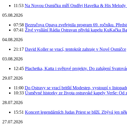
11:53
Na Novou Osmičku míří Ondřej Havelka & His Melody M
05.08.2026
07:58
Bezručova Opava zveřejnila program 69. ročníku. Předst
07:41
Živé vysílání Rádia Ostravan přivítá kapelu KuKačka B
04.08.2026
21:17
David Koller se vrací, tentokrát zahraje v Nové Osmičce
03.08.2026
12:45
Plachetka, Katta i světové projekty. Do zahájení Svatov
29.07.2026
11:00
Do Ostravy se vrací britští Modestep, vystoupí v listopa
10:33
Úsměvné historky ze života ostravské kapely Verše: Od 
28.07.2026
15:51
Koncert legendárních Judas Priest se blíží. Zbývá jen ně
27.07.2026